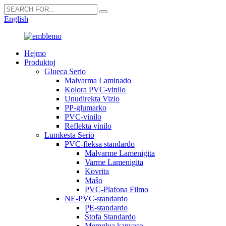
English
Hejmo
Produktoj
Glueca Serio
Malvarma Laminado
Kolora PVC-vinilo
Unudirekta Vizio
PP-glumarko
PVC-vinilo
Reflekta vinilo
Lumkesta Serio
PVC-fleksa standardo
Malvarme Lamenigita
Varme Lamenigita
Kovrita
Maŝo
PVC-Plafona Filmo
NE-PVC-standardo
PE-standardo
Ŝtofa Standardo
Memglua kanvaso