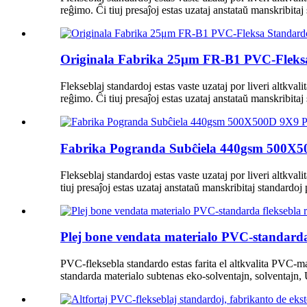
reĝimo. Ĉi tiuj presaĵoj estas uzataj anstataŭ manskribitaj
Originala Fabrika 25μm FR-B1 PVC-Fleksa
Flekseblaj standardoj estas vaste uzataj por liveri altkval
reĝimo. Ĉi tiuj presaĵoj estas uzataj anstataŭ manskribitaj
Fabrika Pogranda Subĉiela 440gsm 500X5
Flekseblaj standardoj estas vaste uzataj por liveri altkval
tiuj presaĵoj estas uzataj anstataŭ manskribitaj standardoj 
Plej bone vendata materialo PVC-standarda
PVC-fleksebla standardo estas farita el altkvalita PVC-m
standarda materialo subtenas eko-solventajn, solventajn, 