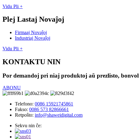
Vidu Pli +
Plej Lastaj Novaĵoj
Firmaaj Novaĵoj
Industriaj Novaĵoj
Vidu Pli +
KONTAKTU NIN
Por demandoj pri niaj produktoj aŭ prezlisto, bonvolu
ABONU
Telefono:
0086 15921745861
Fakso:
0086 573 82866661
Retpoŝto:
info@shaweidigital.com
Sekvu nin ĉe: