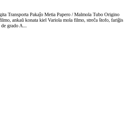
igita Transporta Pakaĵo Metia Papero / Malmola Tubo Origino
, ankaŭ konata kiel Variola mola filmo, streĉa ŝtofo, fariĝis
 de grado A...