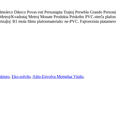
almoleco Dikeco Povas esti Personigita Trajtoj Presebla Grando Person
roj/Kvadrataj Metroj Monate Produkta Priskribo PVC-streĉa plafonfilmo
erizaĵoj: B1 mola filmo plafonmaterialo: ne-PVC. Fajrorezista platamero
nkturo
,
Eko-solvilo
,
Aŭto-Envolva Memglua Vinilo
,