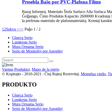
Presebla Baŝo por PVC-Plafona Filmo
Bazaj Informoj. Materialo Ŝtofa Surfaco Alta Surfaca M
Ĝeĝjango, Ĉinio Produkta Kapacito 2600000 Kvadrataj Met
la preferata materialo de plafonmaterialoj. Kemiaj karakt
1
2
Sekva >
>>
Paĝo 1 / 2
Glueca Serio
Lumkesta Serio
Mura Ornama Serio
Serio de Montraĵoj por Apogiloj
Varmaj Produktoj
,
Mapo de la retejo
© Kopirajto - 2010-2021 : Ĉiuj Rajtoj Rezervitaj.
Memglua vinilo
,
Ti
PRODUKTO
Glueca Serio
Lumkesta Serio
Mura Ornama Serio
Serio de Montraĵoj por Apogiloj