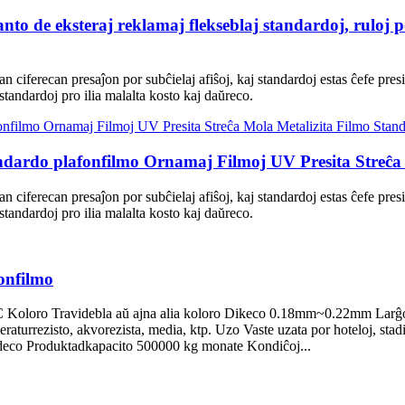
nto de eksteraj reklamaj flekseblaj standardoj, ruloj po
itan ciferecan presaĵon por subĉielaj afiŝoj, kaj standardoj estas ĉefe pr
 standardoj pro ilia malalta kosto kaj daŭreco.
rdo plafonfilmo Ornamaj Filmoj UV Presita Streĉa 
itan ciferecan presaĵon por subĉielaj afiŝoj, kaj standardoj estas ĉefe pr
 standardoj pro ilia malalta kosto kaj daŭreco.
onfilmo
 Koloro Travidebla aŭ ajna alia koloro Dikeco 0.18mm~0.22mm Larĝo 
aturrezisto, akvorezista, media, ktp. Uzo Vaste uzata por hoteloj, stad
deco Produktadkapacito 500000 kg monate Kondiĉoj...