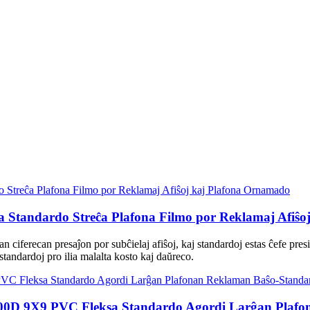
 Standardo Streĉa Plafona Filmo por Reklamaj Afiŝo
itan ciferecan presaĵon por subĉielaj afiŝoj, kaj standardoj estas ĉefe pr
 standardoj pro ilia malalta kosto kaj daŭreco.
00D 9X9 PVC Fleksa Standardo Agordi Larĝan Plaf