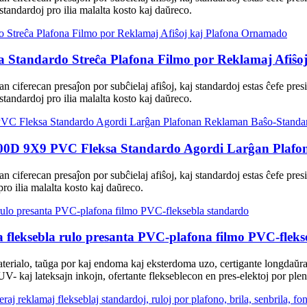
 standardoj pro ilia malalta kosto kaj daŭreco.
 Standardo Streĉa Plafona Filmo por Reklamaj Afiŝo
itan ciferecan presaĵon por subĉielaj afiŝoj, kaj standardoj estas ĉefe pr
 standardoj pro ilia malalta kosto kaj daŭreco.
00D 9X9 PVC Fleksa Standardo Agordi Larĝan Plaf
itan ciferecan presaĵon por subĉielaj afiŝoj, kaj standardoj estas ĉefe p
pro ilia malalta kosto kaj daŭreco.
 fleksebla rulo presanta PVC-plafona filmo PVC-fleks
aterialo, taŭga por kaj endoma kaj eksterdoma uzo, certigante longdaŭr
UV- kaj lateksajn inkojn, ofertante flekseblecon en pres-elektoj por ple