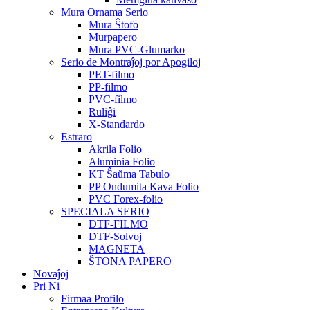
Mura Ornama Serio
Mura Ŝtofo
Murpapero
Mura PVC-Glumarko
Serio de Montraĵoj por Apogiloj
PET-filmo
PP-filmo
PVC-filmo
Ruliĝi
X-Standardo
Estraro
Akrila Folio
Aluminia Folio
KT Ŝaŭma Tabulo
PP Ondumita Kava Folio
PVC Forex-folio
SPECIALA SERIO
DTF-FILMO
DTF-Solvoj
MAGNETA
ŜTONA PAPERO
Novaĵoj
Pri Ni
Firmaa Profilo