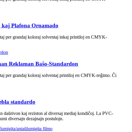
j kaj Plafona Ornamado
esitaj per grandaj koloraj solventaj inkaj printiloj en CMYK-
onan Reklaman Baŝo-Standardon
resitaj per grandaj koloraj solventaj printiloj en CMYK-reĝimo. Ĉi
ebla standardo
an daŭrivon kaj reziston al diversaj mediaj kondiĉoj. La PVC-
numi diversajn dezajnajn postulojn.