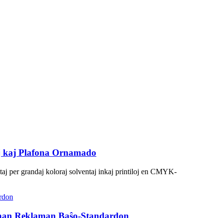
j kaj Plafona Ornamado
esitaj per grandaj koloraj solventaj inkaj printiloj en CMYK-
onan Reklaman Baŝo-Standardon