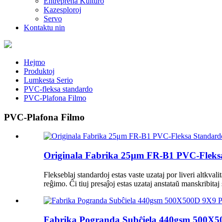
Entreprena Kulturo
Kazesploroj
Servo
Kontaktu nin
Hejmo
Produktoj
Lumkesta Serio
PVC-fleksa standardo
PVC-Plafona Filmo
PVC-Plafona Filmo
Originala Fabrika 25μm FR-B1 PVC-Fleksa
Flekseblaj standardoj estas vaste uzataj por liveri altkval
reĝimo. Ĉi tiuj presaĵoj estas uzataj anstataŭ manskribitaj
Fabrika Pogranda Subĉiela 440gsm 500X5