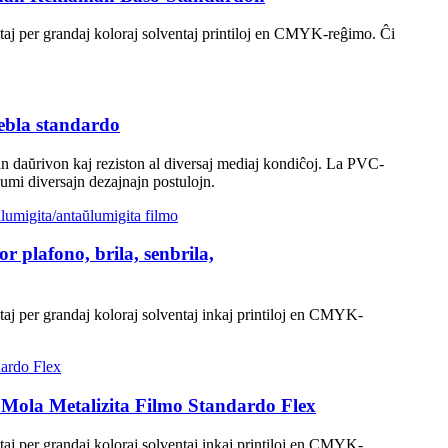
resitaj per grandaj koloraj solventaj printiloj en CMYK-reĝimo. Ĉi
ebla standardo
an daŭrivon kaj reziston al diversaj mediaj kondiĉoj. La PVC-
numi diversajn dezajnajn postulojn.
r plafono, brila, senbrila,
esitaj per grandaj koloraj solventaj inkaj printiloj en CMYK-
Mola Metalizita Filmo Standardo Flex
esitaj per grandaj koloraj solventaj inkaj printiloj en CMYK-