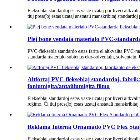
Flekseblaj standardoj estas vaste uzataj por liveri altkval
tiuj presaĵoj estas uzataj anstataŭ manskribitaj standardoj 
Plej bone vendata materialo PVC-standarda
PVC-fleksebla standardo estas farita el altkvalita PVC-m
standarda materialo subtenas eko-solventajn, solventajn, 
Altfortaj PVC-flekseblaj standardoj, fabrika
fonlumigita/antaŭlumigita filmo
Flekseblaj standardoj estas vaste uzataj por liveri altkval
reĝimo. Ĉi tiuj presaĵoj estas uzataj anstataŭ manskribitaj
Reklama Interna Ornamado PVC Flex Standa
Flekseblaj standardoj estas vaste uzataj por liveri altkval