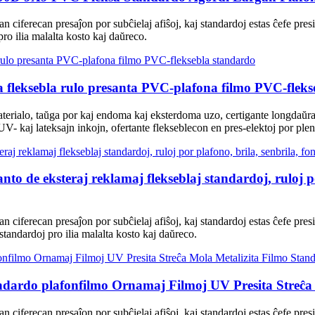
itan ciferecan presaĵon por subĉielaj afiŝoj, kaj standardoj estas ĉefe p
pro ilia malalta kosto kaj daŭreco.
 fleksebla rulo presanta PVC-plafona filmo PVC-fleks
aterialo, taŭga por kaj endoma kaj eksterdoma uzo, certigante longdaŭr
UV- kaj lateksajn inkojn, ofertante flekseblecon en pres-elektoj por ple
nto de eksteraj reklamaj flekseblaj standardoj, ruloj po
itan ciferecan presaĵon por subĉielaj afiŝoj, kaj standardoj estas ĉefe pr
 standardoj pro ilia malalta kosto kaj daŭreco.
rdo plafonfilmo Ornamaj Filmoj UV Presita Streĉa 
itan ciferecan presaĵon por subĉielaj afiŝoj, kaj standardoj estas ĉefe pr