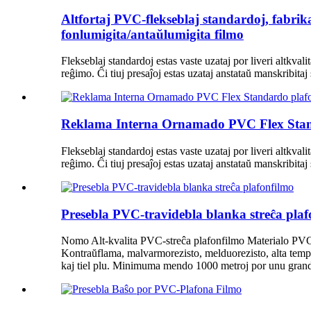
Altfortaj PVC-flekseblaj standardoj, fabrika
fonlumigita/antaŭlumigita filmo
Flekseblaj standardoj estas vaste uzataj por liveri altkval
reĝimo. Ĉi tiuj presaĵoj estas uzataj anstataŭ manskribitaj
Reklama Interna Ornamado PVC Flex Standa
Flekseblaj standardoj estas vaste uzataj por liveri altkval
reĝimo. Ĉi tiuj presaĵoj estas uzataj anstataŭ manskribitaj
Presebla PVC-travidebla blanka streĉa plaf
Nomo Alt-kvalita PVC-streĉa plafonfilmo Materialo PVC
Kontraŭflama, malvarmorezisto, melduorezisto, alta temper
kaj tiel plu. Minimuma mendo 1000 metroj por unu gran