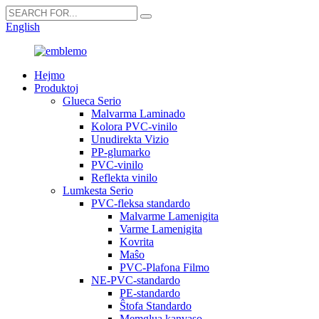
English
Hejmo
Produktoj
Glueca Serio
Malvarma Laminado
Kolora PVC-vinilo
Unudirekta Vizio
PP-glumarko
PVC-vinilo
Reflekta vinilo
Lumkesta Serio
PVC-fleksa standardo
Malvarme Lamenigita
Varme Lamenigita
Kovrita
Maŝo
PVC-Plafona Filmo
NE-PVC-standardo
PE-standardo
Ŝtofa Standardo
Memglua kanvaso