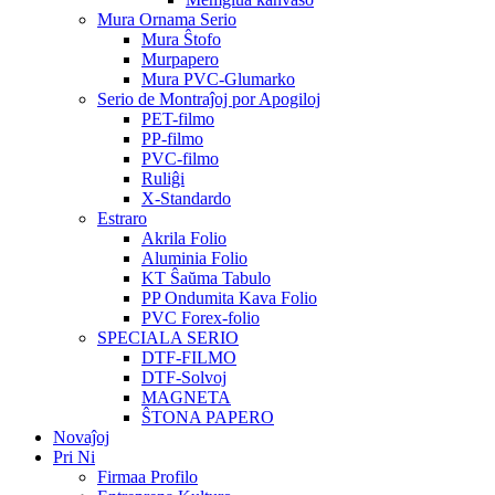
Mura Ornama Serio
Mura Ŝtofo
Murpapero
Mura PVC-Glumarko
Serio de Montraĵoj por Apogiloj
PET-filmo
PP-filmo
PVC-filmo
Ruliĝi
X-Standardo
Estraro
Akrila Folio
Aluminia Folio
KT Ŝaŭma Tabulo
PP Ondumita Kava Folio
PVC Forex-folio
SPECIALA SERIO
DTF-FILMO
DTF-Solvoj
MAGNETA
ŜTONA PAPERO
Novaĵoj
Pri Ni
Firmaa Profilo