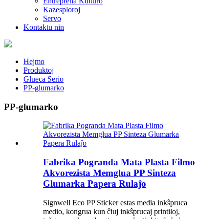
Entreprena Kulturo
Kazesploroj
Servo
Kontaktu nin
Hejmo
Produktoj
Glueca Serio
PP-glumarko
PP-glumarko
Fabrika Pogranda Mata Plasta Filmo
Akvorezista Memglua PP Sinteza
Glumarka Papera Rulaĵo
Signwell Eco PP Sticker estas media inkŝpruca
medio, kongrua kun ĉiuj inkŝprucaj printiloj,