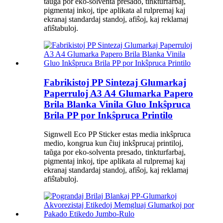
taŭga por eko-solventa presado, tinkturfarbaj,
pigmentaj inkoj, tipe aplikata al rulpremaj kaj
ekranaj standardaj standoj, afiŝoj, kaj reklamaj
afiŝtabuloj.
Fabrikistoj PP Sintezaj Glumarkaj
Paperruloj A3 A4 Glumarka Papero
Brila Blanka Vinila Gluo Inkŝpruca
Brila PP por Inkŝpruca Printilo
Signwell Eco PP Sticker estas media inkŝpruca
medio, kongrua kun ĉiuj inkŝprucaj printiloj,
taŭga por eko-solventa presado, tinkturfarbaj,
pigmentaj inkoj, tipe aplikata al rulpremaj kaj
ekranaj standardaj standoj, afiŝoj, kaj reklamaj
afiŝtabuloj.