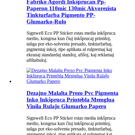
Fabriko Agordi Inkŝprucan Pp-
Paperon 110mic 130mic Akvorezista
Tinkturfarba Pigmento PP-
Glumarko-Rulo
Signwell Eco PP Sticker estas media inkŝpruca
medio, kongrua kun ĉiuj inkŝprucaj printiloj,
taŭga por eko-solventa presado, tinkturfarbaj,
pigmentaj inkoj, tipe aplikata al rulpremaj kaj
ekranaj standardaj standoj, afiŝoj, kaj reklamaj
afiŝtabuloj.
Dezajno Malalta Prezo Pvc Pigmenta
Inko Inkŝpruca Printebla Memglua
Vinila Rulaĵo Glumarko Papero
Signwell Eco PP Sticker estas media inkŝpruca
medio, kongrua kun ĉiuj inkŝprucaj printiloj,
taŭga por eko-solventa presado, tinkturfarbaj,
pigmentaj inkoj, tipe aplikata al rulpremaj kaj