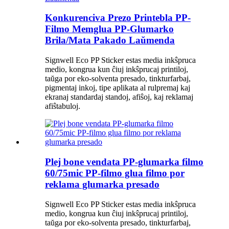
Konkurenciva Prezo Printebla PP-
Filmo Memglua PP-Glumarko
Brila/Mata Pakado Laŭmenda
Signwell Eco PP Sticker estas media inkŝpruca
medio, kongrua kun ĉiuj inkŝprucaj printiloj,
taŭga por eko-solventa presado, tinkturfarbaj,
pigmentaj inkoj, tipe aplikata al rulpremaj kaj
ekranaj standardaj standoj, afiŝoj, kaj reklamaj
afiŝtabuloj.
Plej bone vendata PP-glumarka filmo
60/75mic PP-filmo glua filmo por
reklama glumarka presado
Signwell Eco PP Sticker estas media inkŝpruca
medio, kongrua kun ĉiuj inkŝprucaj printiloj,
taŭga por eko-solventa presado, tinkturfarbaj,