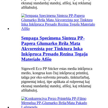
ekranaj standardaj standoj, afiŝoj, kaj reklamaj
afiŝtabuloj.
Senpaga Specimena Sinteza PP-
Papera Glumarko Brila Mata
Akvorezista por Tinktura Inka
Inkŝpruca Presado Rezina Tegaĵa
Materialo Afiŝo
Signwell Eco PP Sticker estas media inkŝpruca
medio, kongrua kun ĉiuj inkŝprucaj printiloj,
taŭga por eko-solventa presado, tinkturfarbaj,
pigmentaj inkoj, tipe aplikata al rulpremaj kaj
ekranaj standardaj standoj, afiŝoj, kaj reklamaj
afiŝtabuloj.