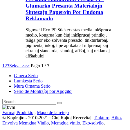
Glumarko Presanta Materialojn
Sintezajn Paperojn Por Endoma
Reklamado
Signwell Eco PP Sticker estas media inkŝpruca
medio, kongrua kun ĉiuj inkŝprucaj printiloj,
taŭga por eko-solventa presado, tinkturfarbaj,
pigmentaj inkoj, tipe aplikata al rulpremaj kaj
ekranaj standardaj standoj, afiŝoj, kaj reklamaj
afiŝtabuloj.
1
2
3
Sekva >
>>
Paĝo 1 / 3
Glueca Serio
Lumkesta Serio
Mura Ornama Serio
Serio de Montraĵoj por Apogiloj
Varmaj Produktoj
,
Mapo de la retejo
© Kopirajto - 2010-2021 : Ĉiuj Rajtoj Rezervitaj.
Tinkturo
,
Aŭto-
Envolva Memglua Vinilo
,
Memglua vinilo
,
Eko-solvilo
,