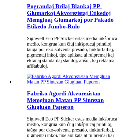
Pograndaj Brilaj Blankaj PP-
Glumarkoj Akvorezistaj Etikedoj
Memgluaj Glumarkoj por Pakado
Etikedo Jumbo-Rulo
Signwell Eco PP Sticker estas media inkŝpruca
medio, kongrua kun ĉiuj inkŝprucaj printiloj,
taŭga por eko-solventa presado, tinkturfarbaj,
pigmentaj inkoj, tipe aplikata al rulpremaj kaj
ekranaj standardaj standoj, afiŝoj, kaj reklamaj
afiŝtabuloj.
Fabriko Agordi Akvorezistan
Memgluan Matan PP Sintezan
Glugluan Paperon
Signwell Eco PP Sticker estas media inkŝpruca
medio, kongrua kun ĉiuj inkŝprucaj printiloj,
taŭga por eko-solventa presado, tinkturfarbaj,
pigmentaj inkoj, tipe aplikata al rulpremaj kaj