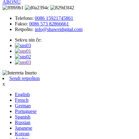
ABONU
Telefono:
0086 15921745861
Fakso:
0086 573 82866661
Retpoŝto:
info@shaweidigital.com
Sekvu nin ĉe:
Sendi retpoŝton
x
English
French
German
Portuguese
Spanish
Russian
Japanese
Korean