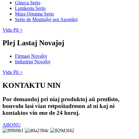
Glueca Serio
Lumkesta Serio
Mura Ornama Serio
Serio de Montraĵoj por Apogiloj
Vidu Pli +
Plej Lastaj Novaĵoj
Firmaaj Novaĵoj
Industriaj Novaĵoj
Vidu Pli +
KONTAKTU NIN
Por demandoj pri niaj produktoj aŭ prezlisto,
bonvolu lasi vian retpoŝtadreson al ni kaj ni
kontaktos vin ene de 24 horoj.
ABONU