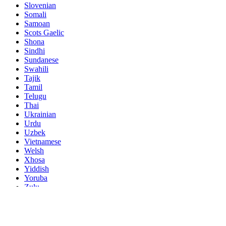
Slovenian
Somali
Samoan
Scots Gaelic
Shona
Sindhi
Sundanese
Swahili
Tajik
Tamil
Telugu
Thai
Ukrainian
Urdu
Uzbek
Vietnamese
Welsh
Xhosa
Yiddish
Yoruba
Zulu
Kinyarwanda
Tatar
Oriya
Turkmen