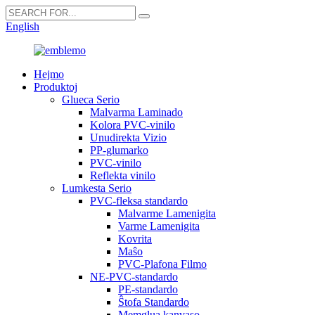
English
Hejmo
Produktoj
Glueca Serio
Malvarma Laminado
Kolora PVC-vinilo
Unudirekta Vizio
PP-glumarko
PVC-vinilo
Reflekta vinilo
Lumkesta Serio
PVC-fleksa standardo
Malvarme Lamenigita
Varme Lamenigita
Kovrita
Maŝo
PVC-Plafona Filmo
NE-PVC-standardo
PE-standardo
Ŝtofa Standardo
Memglua kanvaso