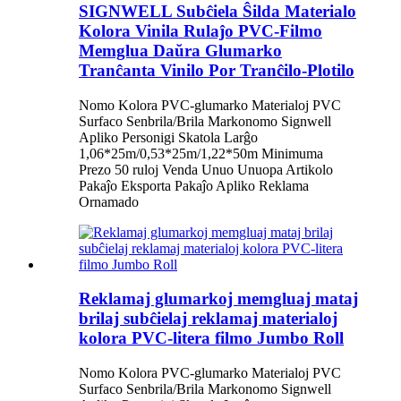
SIGNWELL Subĉiela Ŝilda Materialo
Kolora Vinila Rulaĵo PVC-Filmo
Memglua Daŭra Glumarko
Tranĉanta Vinilo Por Tranĉilo-Plotilo
Nomo Kolora PVC-glumarko Materialoj PVC
Surfaco Senbrila/Brila Markonomo Signwell
Apliko Personigi Skatola Larĝo
1,06*25m/0,53*25m/1,22*50m Minimuma
Prezo 50 ruloj Venda Unuo Unuopa Artikolo
Pakaĵo Eksporta Pakaĵo Apliko Reklama
Ornamado
Reklamaj glumarkoj memgluaj mataj
brilaj subĉielaj reklamaj materialoj
kolora PVC-litera filmo Jumbo Roll
Nomo Kolora PVC-glumarko Materialoj PVC
Surfaco Senbrila/Brila Markonomo Signwell