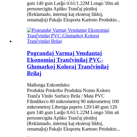
gsm 140 gsm Larĝo 0.61/1.22M Longo 50m aŭ
personecigita Apliko Tranĉaj plotiloj
(Reklamado, internaj kaj eksteraj ŝildoj,
ornamaĵoj) Pakaĵo Eksporta Kartono Produkto...
Pograndaj Varmaj Vendantaj
Ekonomiaj Tranĉvinilaj PVC-
Glumarkoj Koloraj Tranĉvinilaj
Brilaj
Mallonga Enkonduko:
Produkta Priskribo Produkta Nomo Koloro
Tranĉa Vinilo Surfaco Brila / Mata PVC
Filmdikeco 80 mikrometroj 90 mikrometroj 100
mikrometroj Liberiga papero 120/140 gsm 120
gsm 140 gsm Larĝo 0.61/1.22M Longo 50m aŭ
personecigita Apliko Tranĉaj plotiloj
(Reklamado, internaj kaj eksteraj ŝildoj,
ornamaĵoj) Pakaĵo Eksporta Kartono Produkto...