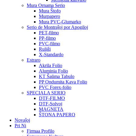
Mura Ornama Serio
Mura Ŝtofo
Murpapero
Mura PVC-Glumarko
Serio de Montraĵoj por Apogiloj
PET-filmo
PP-filmo
PVC-filmo
Ruliĝi
X-Standardo
Estraro
Akrila Folio
Aluminia Folio
KT Ŝaŭma Tabulo
PP Ondumita Kava Folio
PVC Forex-folio
SPECIALA SERIO
DTF-FILMO
DTF-Solvoj
MAGNETA
ŜTONA PAPERO
Novaĵoj
Pri Ni
Firmaa Profilo