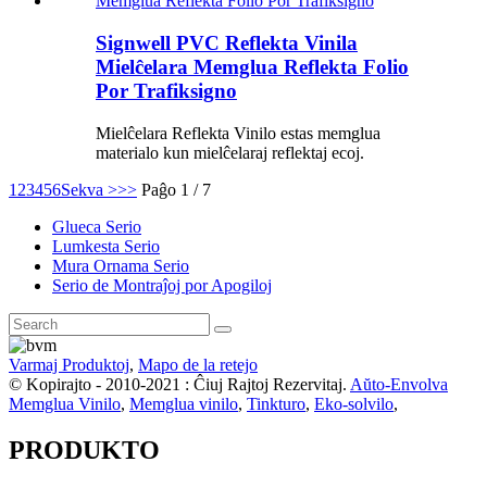
Signwell PVC Reflekta Vinila
Mielĉelara Memglua Reflekta Folio
Por Trafiksigno
Mielĉelara Reflekta Vinilo estas memglua
materialo kun mielĉelaraj reflektaj ecoj.
1
2
3
4
5
6
Sekva >
>>
Paĝo 1 / 7
Glueca Serio
Lumkesta Serio
Mura Ornama Serio
Serio de Montraĵoj por Apogiloj
Varmaj Produktoj
,
Mapo de la retejo
© Kopirajto - 2010-2021 : Ĉiuj Rajtoj Rezervitaj.
Aŭto-Envolva
Memglua Vinilo
,
Memglua vinilo
,
Tinkturo
,
Eko-solvilo
,
PRODUKTO