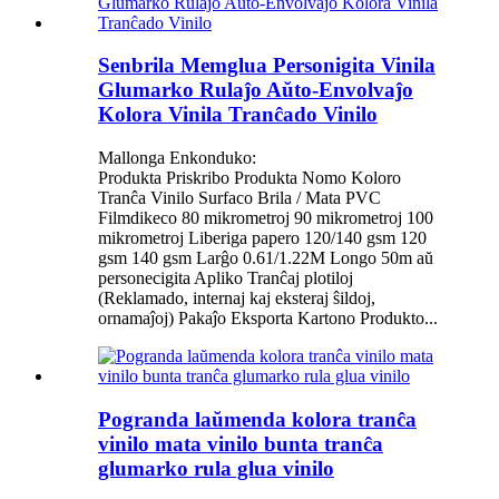
Senbrila Memglua Personigita Vinila
Glumarko Rulaĵo Aŭto-Envolvaĵo
Kolora Vinila Tranĉado Vinilo
Mallonga Enkonduko:
Produkta Priskribo Produkta Nomo Koloro
Tranĉa Vinilo Surfaco Brila / Mata PVC
Filmdikeco 80 mikrometroj 90 mikrometroj 100
mikrometroj Liberiga papero 120/140 gsm 120
gsm 140 gsm Larĝo 0.61/1.22M Longo 50m aŭ
personecigita Apliko Tranĉaj plotiloj
(Reklamado, internaj kaj eksteraj ŝildoj,
ornamaĵoj) Pakaĵo Eksporta Kartono Produkto...
Pogranda laŭmenda kolora tranĉa
vinilo mata vinilo bunta tranĉa
glumarko rula glua vinilo