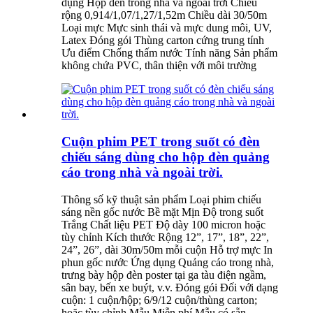
dụng Hộp đèn trong nhà và ngoài trời Chiều
rộng 0,914/1,07/1,27/1,52m Chiều dài 30/50m
Loại mực Mực sinh thái và mực dung môi, UV,
Latex Đóng gói Thùng carton cứng trung tính
Ưu điểm Chống thấm nước Tính năng Sản phẩm
không chứa PVC, thân thiện với môi trường
Cuộn phim PET trong suốt có đèn
chiếu sáng dùng cho hộp đèn quảng
cáo trong nhà và ngoài trời.
Thông số kỹ thuật sản phẩm Loại phim chiếu
sáng nền gốc nước Bề mặt Mịn Độ trong suốt
Trắng Chất liệu PET Độ dày 100 micron hoặc
tùy chỉnh Kích thước Rộng 12”, 17”, 18”, 22”,
24”, 26”, dài 30m/50m mỗi cuộn Hỗ trợ mực In
phun gốc nước Ứng dụng Quảng cáo trong nhà,
trưng bày hộp đèn poster tại ga tàu điện ngầm,
sân bay, bến xe buýt, v.v. Đóng gói Đối với dạng
cuộn: 1 cuộn/hộp; 6/9/12 cuộn/thùng carton;
hoặc tùy chỉnh Mẫu Miễn phí Mẫu có sẵn ...