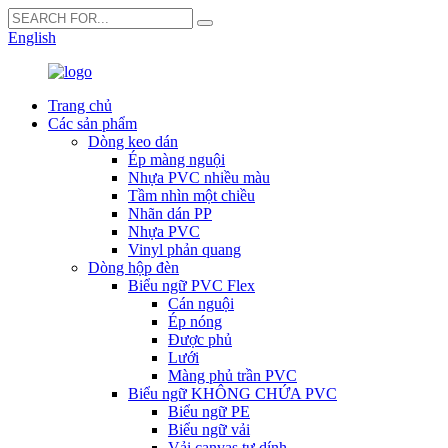
English
Trang chủ
Các sản phẩm
Dòng keo dán
Ép màng nguội
Nhựa PVC nhiều màu
Tầm nhìn một chiều
Nhãn dán PP
Nhựa PVC
Vinyl phản quang
Dòng hộp đèn
Biểu ngữ PVC Flex
Cán nguội
Ép nóng
Được phủ
Lưới
Màng phủ trần PVC
Biểu ngữ KHÔNG CHỨA PVC
Biểu ngữ PE
Biểu ngữ vải
Vải canvas tự dính