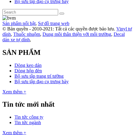
Bộ sưu tập đạo cụ trưng bày
Sản phẩm nổi bật
,
Sơ đồ trang web
© Bản quyền - 2010-2021: Tất cả các quyền được bảo lưu.
Vinyl tự
dính
,
Thuốc nhuộm
,
Dung môi thân thiện với môi trường
,
Decal
dán xe tự dính
,
SẢN PHẨM
Dòng keo dán
Dòng hộp đèn
Bộ sưu tập trang trí tường
Bộ sưu tập đạo cụ trưng bày
Xem thêm +
Tin tức mới nhất
Tin tức công ty
Tin tức ngành
Xem thêm +