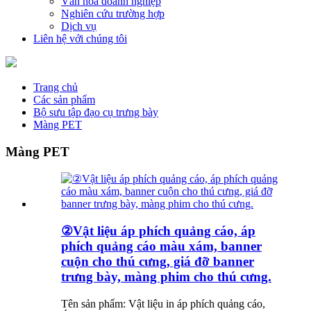
Văn hóa doanh nghiệp
Nghiên cứu trường hợp
Dịch vụ
Liên hệ với chúng tôi
Trang chủ
Các sản phẩm
Bộ sưu tập đạo cụ trưng bày
Màng PET
Màng PET
②Vật liệu áp phích quảng cáo, áp
phích quảng cáo màu xám, banner
cuộn cho thú cưng, giá đỡ banner
trưng bày, màng phim cho thú cưng.
Tên sản phẩm: Vật liệu in áp phích quảng cáo,