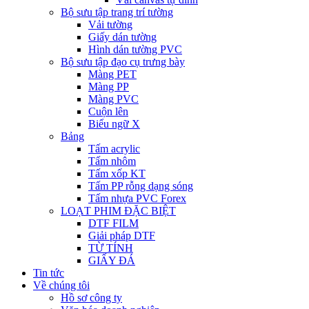
Bộ sưu tập trang trí tường
Vải tường
Giấy dán tường
Hình dán tường PVC
Bộ sưu tập đạo cụ trưng bày
Màng PET
Màng PP
Màng PVC
Cuộn lên
Biểu ngữ X
Bảng
Tấm acrylic
Tấm nhôm
Tấm xốp KT
Tấm PP rỗng dạng sóng
Tấm nhựa PVC Forex
LOẠT PHIM ĐẶC BIỆT
DTF FILM
Giải pháp DTF
TỪ TÍNH
GIẤY ĐÁ
Tin tức
Về chúng tôi
Hồ sơ công ty