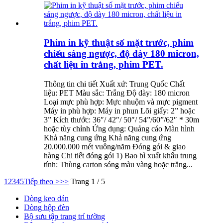
Phim in kỹ thuật số mặt trước, phim
chiếu sáng ngược, độ dày 180 micron,
chất liệu in trắng, phim PET.
Thông tin chi tiết Xuất xứ: Trung Quốc Chất
liệu: PET Màu sắc: Trắng Độ dày: 180 micron
Loại mực phù hợp: Mực nhuộm và mực pigment
Máy in phù hợp: Máy in phun Lõi giấy: 2” hoặc
3” Kích thước: 36″/ 42″/ 50″/ 54”/60”/62″ * 30m
hoặc tùy chỉnh Ứng dụng: Quảng cáo Màn hình
Khả năng cung ứng Khả năng cung ứng
20.000.000 mét vuông/năm Đóng gói & giao
hàng Chi tiết đóng gói 1) Bao bì xuất khẩu trung
tính: Thùng carton sóng màu vàng hoặc trắng...
1
2
3
4
5
Tiếp theo >
>>
Trang 1 / 5
Dòng keo dán
Dòng hộp đèn
Bộ sưu tập trang trí tường