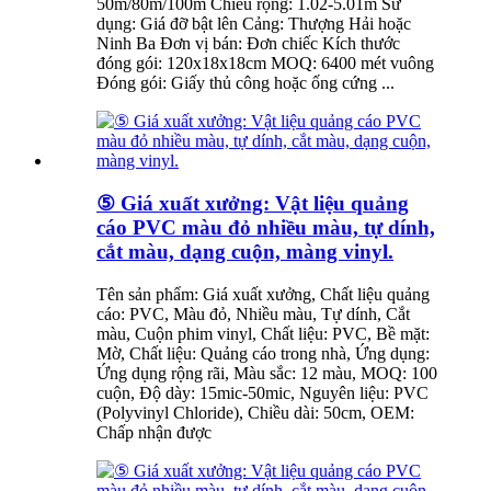
50m/80m/100m Chiều rộng: 1.02-5.01m Sử
dụng: Giá đỡ bật lên Cảng: Thượng Hải hoặc
Ninh Ba Đơn vị bán: Đơn chiếc Kích thước
đóng gói: 120x18x18cm MOQ: 6400 mét vuông
Đóng gói: Giấy thủ công hoặc ống cứng ...
⑤ Giá xuất xưởng: Vật liệu quảng
cáo PVC màu đỏ nhiều màu, tự dính,
cắt màu, dạng cuộn, màng vinyl.
Tên sản phẩm: Giá xuất xưởng, Chất liệu quảng
cáo: PVC, Màu đỏ, Nhiều màu, Tự dính, Cắt
màu, Cuộn phim vinyl, Chất liệu: PVC, Bề mặt:
Mờ, Chất liệu: Quảng cáo trong nhà, Ứng dụng:
Ứng dụng rộng rãi, Màu sắc: 12 màu, MOQ: 100
cuộn, Độ dày: 15mic-50mic, Nguyên liệu: PVC
(Polyvinyl Chloride), Chiều dài: 50cm, OEM:
Chấp nhận được