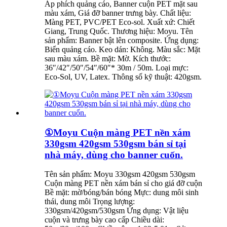
Áp phích quảng cáo, Banner cuộn PET mặt sau
màu xám, Giá đỡ banner trưng bày. Chất liệu:
Màng PET, PVC/PET Eco-sol. Xuất xứ: Chiết
Giang, Trung Quốc. Thương hiệu: Moyu. Tên
sản phẩm: Banner bật lên composite. Ứng dụng:
Biển quảng cáo. Keo dán: Không. Màu sắc: Mặt
sau màu xám. Bề mặt: Mờ. Kích thước:
36″/42″/50″/54″/60″* 30m / 50m. Loại mực:
Eco-Sol, UV, Latex. Thông số kỹ thuật: 420gsm.
①Moyu Cuộn màng PET nền xám
330gsm 420gsm 530gsm bán sỉ tại
nhà máy, dùng cho banner cuốn.
Tên sản phẩm: Moyu 330gsm 420gsm 530gsm
Cuộn màng PET nền xám bán sỉ cho giá đỡ cuộn
Bề mặt: mờ/bóng/bán bóng Mực: dung môi sinh
thái, dung môi Trọng lượng:
330gsm/420gsm/530gsm Ứng dụng: Vật liệu
cuộn và trưng bày cao cấp Chiều dài: