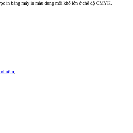
u được in bằng máy in màu dung môi khổ lớn ở chế độ CMYK.
 nhuộm
,