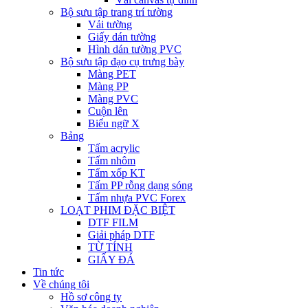
Bộ sưu tập trang trí tường
Vải tường
Giấy dán tường
Hình dán tường PVC
Bộ sưu tập đạo cụ trưng bày
Màng PET
Màng PP
Màng PVC
Cuộn lên
Biểu ngữ X
Bảng
Tấm acrylic
Tấm nhôm
Tấm xốp KT
Tấm PP rỗng dạng sóng
Tấm nhựa PVC Forex
LOẠT PHIM ĐẶC BIỆT
DTF FILM
Giải pháp DTF
TỪ TÍNH
GIẤY ĐÁ
Tin tức
Về chúng tôi
Hồ sơ công ty