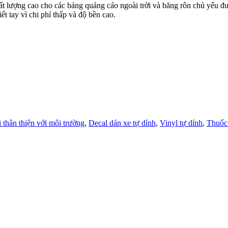
chất lượng cao cho các bảng quảng cáo ngoài trời và băng rôn chủ yế
t tay vì chi phí thấp và độ bền cao.
thân thiện với môi trường
,
Decal dán xe tự dính
,
Vinyl tự dính
,
Thuốc