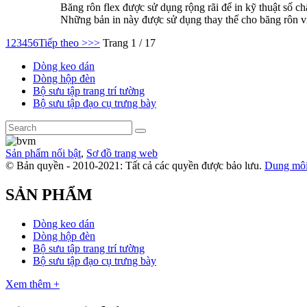
Băng rôn flex được sử dụng rộng rãi để in kỹ thuật số 
Những bản in này được sử dụng thay thế cho băng rôn viế
1
2
3
4
5
6
Tiếp theo >
>>
Trang 1 / 17
Dòng keo dán
Dòng hộp đèn
Bộ sưu tập trang trí tường
Bộ sưu tập đạo cụ trưng bày
Sản phẩm nổi bật
,
Sơ đồ trang web
© Bản quyền - 2010-2021: Tất cả các quyền được bảo lưu.
Dung môi 
SẢN PHẨM
Dòng keo dán
Dòng hộp đèn
Bộ sưu tập trang trí tường
Bộ sưu tập đạo cụ trưng bày
Xem thêm +