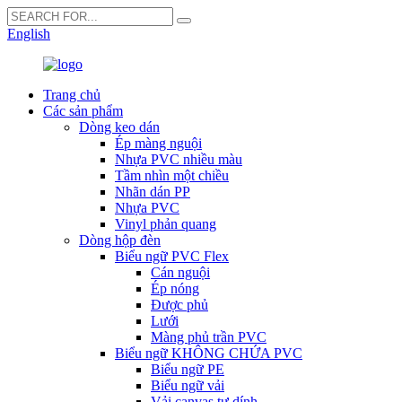
English
Trang chủ
Các sản phẩm
Dòng keo dán
Ép màng nguội
Nhựa PVC nhiều màu
Tầm nhìn một chiều
Nhãn dán PP
Nhựa PVC
Vinyl phản quang
Dòng hộp đèn
Biểu ngữ PVC Flex
Cán nguội
Ép nóng
Được phủ
Lưới
Màng phủ trần PVC
Biểu ngữ KHÔNG CHỨA PVC
Biểu ngữ PE
Biểu ngữ vải
Vải canvas tự dính