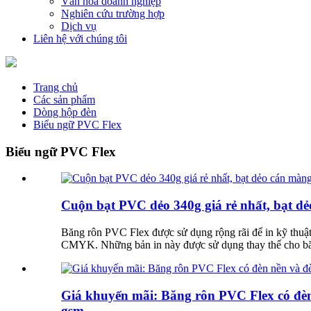
Văn hóa doanh nghiệp
Nghiên cứu trường hợp
Dịch vụ
Liên hệ với chúng tôi
Trang chủ
Các sản phẩm
Dòng hộp đèn
Biểu ngữ PVC Flex
Biểu ngữ PVC Flex
Cuộn bạt PVC dẻo 340g giá rẻ nhất, bạt dẻo
Băng rôn PVC Flex được sử dụng rộng rãi để in kỹ thuật
CMYK. Những bản in này được sử dụng thay thế cho băng 
Giá khuyến mãi: Băng rôn PVC Flex có đèn 
gsm.