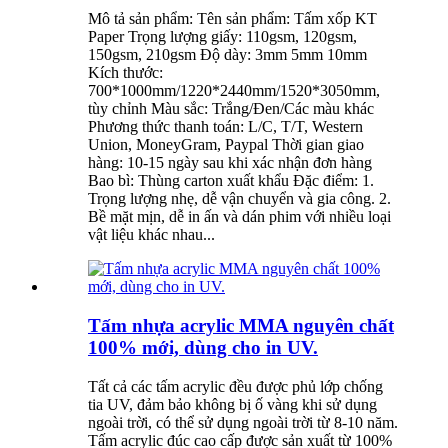
Mô tả sản phẩm: Tên sản phẩm: Tấm xốp KT
Paper Trọng lượng giấy: 110gsm, 120gsm,
150gsm, 210gsm Độ dày: 3mm 5mm 10mm
Kích thước:
700*1000mm/1220*2440mm/1520*3050mm,
tùy chỉnh Màu sắc: Trắng/Đen/Các màu khác
Phương thức thanh toán: L/C, T/T, Western
Union, MoneyGram, Paypal Thời gian giao
hàng: 10-15 ngày sau khi xác nhận đơn hàng
Bao bì: Thùng carton xuất khẩu Đặc điểm: 1.
Trọng lượng nhẹ, dễ vận chuyển và gia công. 2.
Bề mặt mịn, dễ in ấn và dán phim với nhiều loại
vật liệu khác nhau...
Tấm nhựa acrylic MMA nguyên chất
100% mới, dùng cho in UV.
Tất cả các tấm acrylic đều được phủ lớp chống
tia UV, đảm bảo không bị ố vàng khi sử dụng
ngoài trời, có thể sử dụng ngoài trời từ 8-10 năm.
Tấm acrylic đúc cao cấp được sản xuất từ ​​100%