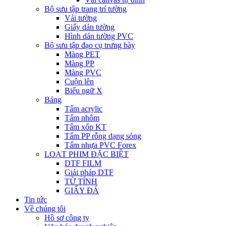
Bộ sưu tập trang trí tường
Vải tường
Giấy dán tường
Hình dán tường PVC
Bộ sưu tập đạo cụ trưng bày
Màng PET
Màng PP
Màng PVC
Cuộn lên
Biểu ngữ X
Bảng
Tấm acrylic
Tấm nhôm
Tấm xốp KT
Tấm PP rỗng dạng sóng
Tấm nhựa PVC Forex
LOẠT PHIM ĐẶC BIỆT
DTF FILM
Giải pháp DTF
TỪ TÍNH
GIẤY ĐÁ
Tin tức
Về chúng tôi
Hồ sơ công ty