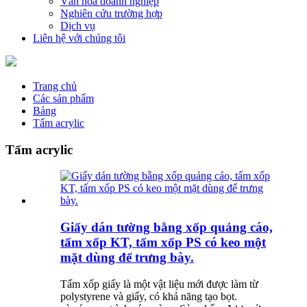
Văn hóa doanh nghiệp
Nghiên cứu trường hợp
Dịch vụ
Liên hệ với chúng tôi
Trang chủ
Các sản phẩm
Bảng
Tấm acrylic
Tấm acrylic
Giấy dán tường bằng xốp quảng cáo,
tấm xốp KT, tấm xốp PS có keo một
mặt dùng để trưng bày.
Tấm xốp giấy là một vật liệu mới được làm từ
polystyrene và giấy, có khả năng tạo bọt.