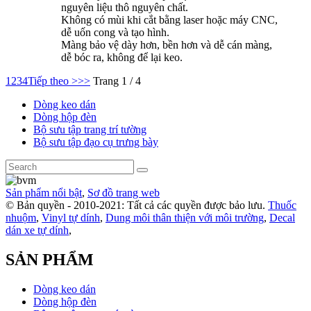
nguyên liệu thô nguyên chất.
Không có mùi khi cắt bằng laser hoặc máy CNC,
dễ uốn cong và tạo hình.
Màng bảo vệ dày hơn, bền hơn và dễ cán màng,
dễ bóc ra, không để lại keo.
1
2
3
4
Tiếp theo >
>>
Trang 1 / 4
Dòng keo dán
Dòng hộp đèn
Bộ sưu tập trang trí tường
Bộ sưu tập đạo cụ trưng bày
Sản phẩm nổi bật
,
Sơ đồ trang web
© Bản quyền - 2010-2021: Tất cả các quyền được bảo lưu.
Thuốc
nhuộm
,
Vinyl tự dính
,
Dung môi thân thiện với môi trường
,
Decal
dán xe tự dính
,
SẢN PHẨM
Dòng keo dán
Dòng hộp đèn