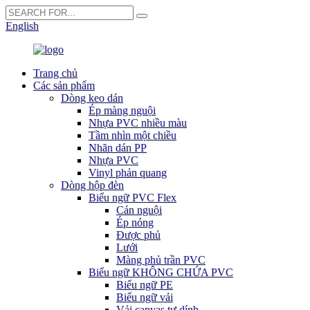
English
Trang chủ
Các sản phẩm
Dòng keo dán
Ép màng nguội
Nhựa PVC nhiều màu
Tầm nhìn một chiều
Nhãn dán PP
Nhựa PVC
Vinyl phản quang
Dòng hộp đèn
Biểu ngữ PVC Flex
Cán nguội
Ép nóng
Được phủ
Lưới
Màng phủ trần PVC
Biểu ngữ KHÔNG CHỨA PVC
Biểu ngữ PE
Biểu ngữ vải
Vải canvas tự dính