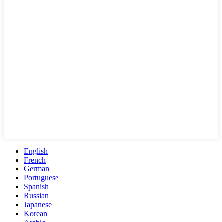
English
French
German
Portuguese
Spanish
Russian
Japanese
Korean