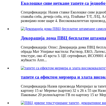
Еколошке сиве неткане тапете са једноб
Спецификација: Назив ставке Еколошке сиве једноб
спаваћа соба, дечија соба, итд. Плаћање Т/Т, Л/Ц, 
развијамо нове шаре 4. Висококвалитетан производ,
Декорација дома ПВЦ бесплатне штампан
Спецификација: Опис: Декорација дома ПВЦ бесплат
обрада Мат Упијање мастила: Раствор, ЕКО, Латекс
текстуре, око 45 врста 3. ЦЕ сертификат, ИСО9001 4
жућкасто Апп...
тапете са ефектом мермера и злата висо
Спецификација Назив производа Материјал за тапет
картону 15 кг Мерење (картон) 32 x 26 x 55 цм Нази
Паковање 20 ролни/картон ГВ по картону 15 кг Мере