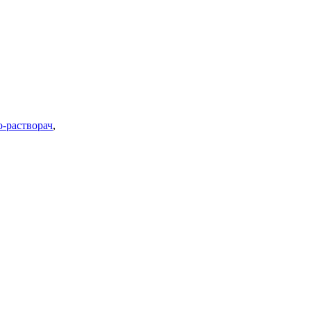
о-растворач
,