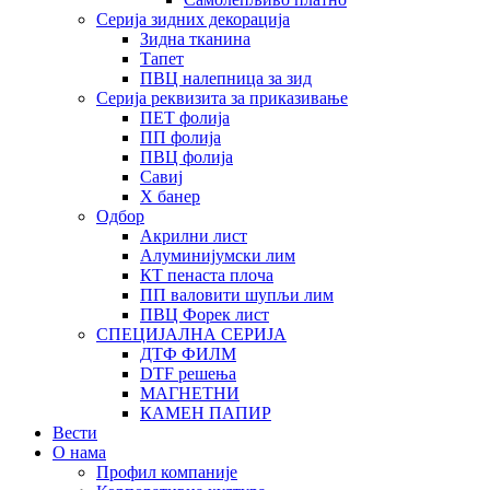
Серија зидних декорација
Зидна тканина
Тапет
ПВЦ налепница за зид
Серија реквизита за приказивање
ПЕТ фолија
ПП фолија
ПВЦ фолија
Савиј
X банер
Одбор
Акрилни лист
Алуминијумски лим
КТ пенаста плоча
ПП валовити шупљи лим
ПВЦ Форек лист
СПЕЦИЈАЛНА СЕРИЈА
ДТФ ФИЛМ
DTF решења
МАГНЕТНИ
КАМЕН ПАПИР
Вести
О нама
Профил компаније