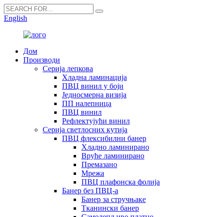
English
Дом
Производи
Серија лепкова
Хладна ламинација
ПВЦ винил у боји
Једносмерна визија
ПП налепница
ПВЦ винил
Рефлектујући винил
Серија светлосних кутија
ПВЦ флексибилни банер
Хладно ламинирано
Вруће ламинирано
Премазано
Мрежа
ПВЦ плафонска фолија
Банер без ПВЦ-а
Банер за стручњаке
Тканински банер
Самолепљиво платно