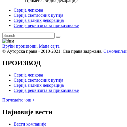
Примена: Зидна декорација
Серија лепкова
Серија светлосних кутија
Серија зидних декорација
Серија реквизита за приказивање
Врући производи
,
Мапа сајта
© Ауторска права - 2010-2021: Сва права задржана.
Самолепљи
ПРОИЗВОД
Серија лепкова
Серија светлосних кутија
Серија зидних декорација
Серија реквизита за приказивање
Погледајте још +
Најновије вести
Вести компаније