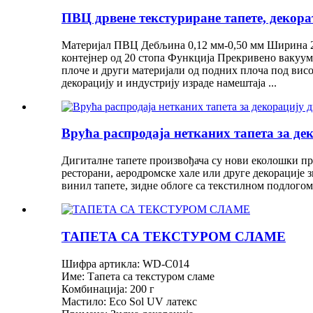
ПВЦ дрвене текстуриране тапете, декор
Материјал ПВЦ Дебљина 0,12 мм-0,50 мм Ширина 200
контејнер од 20 стопа Функција Прекривено вакуум
плоче и други материјали од подних плоча под вис
декорацију и индустрију израде намештаја ...
Врућа распродаја нетканих тапета за дек
Дигиталне тапете произвођача су нови еколошки при
ресторани, аеродромске хале или друге декорације з
винил тапете, зидне облоге са текстилном подлогом
ТАПЕТА СА ТЕКСТУРОМ СЛАМЕ
Шифра артикла: WD-C014
Име: Тапета са текстуром сламе
Комбинација: 200 г
Мастило: Eco Sol UV латекс