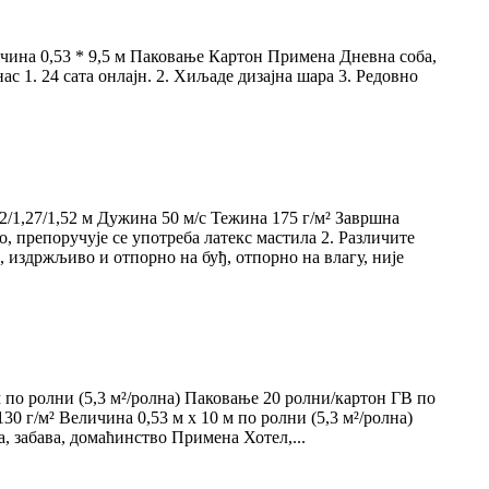
ичина 0,53 * 9,5 м Паковање Картон Примена Дневна соба,
ас 1. 24 сата онлајн. 2. Хиљаде дизајна шара 3. Редовно
1,27/1,52 м Дужина 50 м/с Тежина 175 г/м² Завршна
 препоручује се употреба латекс мастила 2. Различите
, издржљиво и отпорно на буђ, отпорно на влагу, није
 по ролни (5,3 м²/ролна) Паковање 20 ролни/картон ГВ по
0 г/м² Величина 0,53 м x 10 м по ролни (5,3 м²/ролна)
, забава, домаћинство Примена Хотел,...