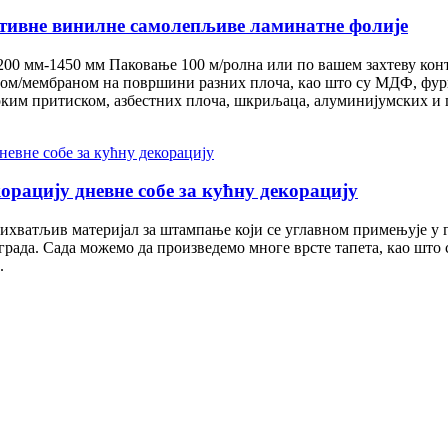
ативне винилне самолепљиве ламинатне фолије
 мм-1450 мм Паковање 100 м/ролна или по вашем захтеву контеј
ом/мембраном на површини разних плоча, као што су МДФ, фурни
оким притиском, азбестних плоча, шкриљаца, алуминијумских и 
орацију дневне собе за кућну декорацију
хватљив материјал за штампање који се углавном примењује у гр
града. Сада можемо да произведемо многе врсте тапета, као што су
.