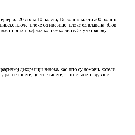
нер од 20 стопа 10 палета, 16 ролни/палета 200 ролни/
рске плоче, плоче од иверице, плоче од влакана, блок
пластичних профила који се користе. За унутрашњу
афичкој декорацији зидова, као што су домови, хотели,
 равне тапете, цветне тапете, златне тапете, дуване