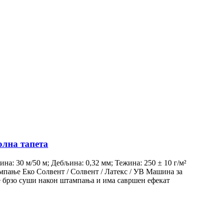
олна тапета
а: 30 м/50 м; Дебљина: 0,32 мм; Тежина: 250 ± 10 г/м²
ампање Еко Солвент / Солвент / Латекс / УВ Машина за
се брзо суши након штампања и има савршен ефекат