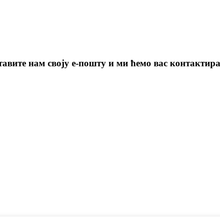
авите нам своју е-пошту и ми ћемо вас контактират