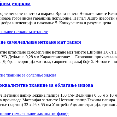
ојним узорком
ојне неткане тапете са шарама Врста тапета Неткане тапете Вел
Алибаба трговинска гаранција поруџбине, Пајпал Зашто изабрати н
 добра инспекција и паковање 5. Конкурентна и разумна цена
е самолепљиве неткане мат тапете
не штампане самолепљиве неткане мат тапете Ширина 1,07/1,12/
, УВ Дебљина 0,28 мм Карактеристике: 1. Еколошки прихватљиво,
. Добра апсорпција мастила, савршен изражај боје 5. Нетоксично
коквалитетне тканине за облагање зидова
е Неткани папир Тежина папира 130 г/м² Величина 0,53 м x 10 м
в производа Материјал за тапете Неткани папир Тежина папира 13
ње (картон) 32 x 26 x 55 цм Употреба Администрација, трговина