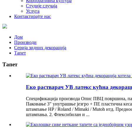
Корпоративна култура
Студије случаја
Услуга
Контактирајте нас
Дом
Производи
Серија зидних декорација
Тапет
Тапет
Еко растварач УВ латекс кућна декораци
Спецификација производа Опис ПВЦ површина, папир
Паковање 3″ унутрашње језгро + ПЕ пластична кеса 
штампање HP / Roland / Mimaki / Mutoh итд. Предно
штампања. 2. Флексибилан и ...