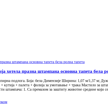
ја хотела празна штампана основна тапета бела р
на подлога. Боја: бела Димензије Ширина: 1,07 м/1,37 м; Дужин
+ кутија + палета + фолија за умотавање + трака Мастило за шт
сти штампача: 1. Са премазом за заштиту животне средине који 