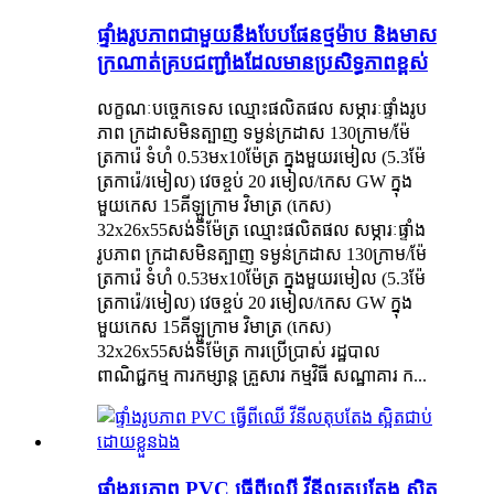
ផ្ទាំងរូបភាពជាមួយនឹងបែបផែនថ្មម៉ាប និងមាស
ក្រណាត់គ្របជញ្ជាំងដែលមានប្រសិទ្ធភាពខ្ពស់
លក្ខណៈបច្ចេកទេស ឈ្មោះផលិតផល សម្ភារៈផ្ទាំងរូប
ភាព ក្រដាសមិនត្បាញ ទម្ងន់ក្រដាស 130ក្រាម/ម៉ែ
ត្រការ៉េ ទំហំ 0.53មx10ម៉ែត្រ ក្នុងមួយរមៀល (5.3ម៉ែ
ត្រការ៉េ/រមៀល) វេចខ្ចប់ 20 រមៀល/កេស GW ក្នុង
មួយកេស 15គីឡូក្រាម វិមាត្រ (កេស)
32x26x55សង់ទីម៉ែត្រ ឈ្មោះផលិតផល សម្ភារៈផ្ទាំង
រូបភាព ក្រដាសមិនត្បាញ ទម្ងន់ក្រដាស 130ក្រាម/ម៉ែ
ត្រការ៉េ ទំហំ 0.53មx10ម៉ែត្រ ក្នុងមួយរមៀល (5.3ម៉ែ
ត្រការ៉េ/រមៀល) វេចខ្ចប់ 20 រមៀល/កេស GW ក្នុង
មួយកេស 15គីឡូក្រាម វិមាត្រ (កេស)
32x26x55សង់ទីម៉ែត្រ ការប្រើប្រាស់ រដ្ឋបាល
ពាណិជ្ជកម្ម ការកម្សាន្ត គ្រួសារ កម្មវិធី សណ្ឋាគារ ក...
ផ្ទាំងរូបភាព PVC ធ្វើពីឈើ វីនីលតុបតែង ស្អិត