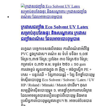
ក្រដាសជញ្ជាំង Eco Solvent UV Latex
សម្រាប់តុបតែងផ្ទះ និងសណ្ឋាគារ ក្រដាស
ជញ្ជាំងពណ៌ស ដែលអាចបោះពុម្ពបាន
លក្ខណៈបច្ចេកទេសផលិតផល ការពិពណ៌នាអំពីផ្ទៃ
PVC ខ្នងក្រដាស។ ពណ៌៖ ស ទំហំ ទទឹង៖ ១,០៧
ម៉ែត្រ/១,៣៧ ម៉ែត្រ; ប្រវែង៖ ៣០ ម៉ែត្រ/៥០ ម៉ែត្រ;
កម្រាស់៖ ០,៣២ ម.ម; ទម្ងន់៖ ២៥០ ± ១០ gsm
ការវេចខ្ចប់ ស្នូលខាងក្នុង ៣ អ៊ីញ + ថង់ប្លាស្ទិក PE +
កេស + បន្ទះឈើ + ខ្សែភាពយន្តរុំ + ខ្សែ ទឹកថ្នាំបោះពុម្ព
ម៉ាស៊ីនបោះពុម្ព Eco Solvent / Solvent / Latex / UV
HP / Roland / Mimaki / Mutoh ជាដើម។ គុណ
សម្បត្តិម៉ាស៊ីនបោះពុម្ព៖ ១. មានថ្នាំកូតការពារបរិស្ថាន
ដែលអាចស្ងួតបានលឿនបន្ទាប់ពីបោះពុម្ព និងមាន
ប្រសិទ្ធភាពបោះពុម្ពល្អឥតខ្ចោះ។ ២. អាចបត់បែនបាន
និង ...