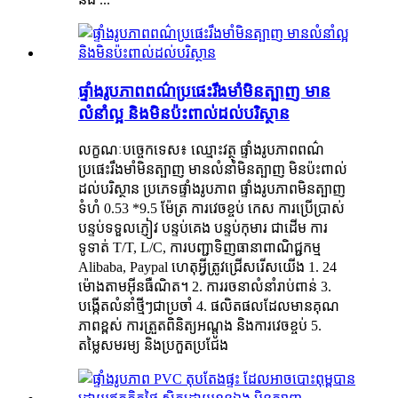
ផ្ទាំងរូបភាពពណ៌ប្រផេះរឹងមាំមិនត្បាញ មាន
លំនាំល្អ និងមិនប៉ះពាល់ដល់បរិស្ថាន
លក្ខណៈបច្ចេកទេស៖ ឈ្មោះវត្ថុ ផ្ទាំងរូបភាពពណ៌
ប្រផេះរឹងមាំមិនត្បាញ មានលំនាំមិនត្បាញ មិនប៉ះពាល់
ដល់បរិស្ថាន ប្រភេទផ្ទាំងរូបភាព ផ្ទាំងរូបភាពមិនត្បាញ
ទំហំ 0.53 *9.5 ម៉ែត្រ ការវេចខ្ចប់ កេស ការប្រើប្រាស់
បន្ទប់ទទួលភ្ញៀវ បន្ទប់គេង បន្ទប់កុមារ ជាដើម ការ
ទូទាត់ T/T, L/C, ការបញ្ជាទិញធានាពាណិជ្ជកម្ម
Alibaba, Paypal ហេតុអ្វីត្រូវជ្រើសរើសយើង 1. 24
ម៉ោងតាមអ៊ីនធឺណិត។ 2. ការរចនាលំនាំរាប់ពាន់ 3.
បង្កើតលំនាំថ្មីៗជាប្រចាំ 4. ផលិតផលដែលមានគុណ
ភាពខ្ពស់ ការត្រួតពិនិត្យអណ្តូង និងការវេចខ្ចប់ 5.
តម្លៃសមរម្យ និងប្រកួតប្រជែង