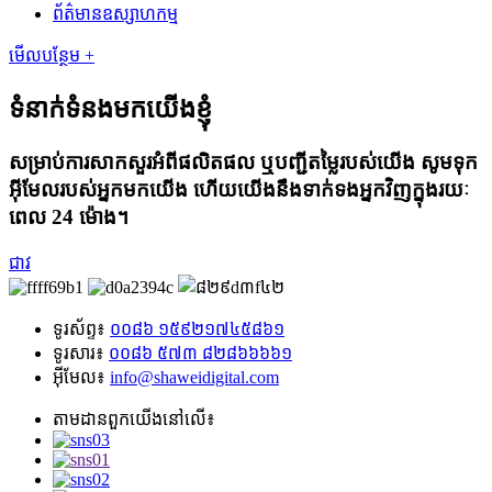
ព័ត៌មានឧស្សាហកម្ម
មើលបន្ថែម +
ទំនាក់ទំនងមកយើងខ្ញុំ
សម្រាប់ការសាកសួរអំពីផលិតផល ឬបញ្ជីតម្លៃរបស់យើង សូមទុក
អ៊ីមែលរបស់អ្នកមកយើង ហើយយើងនឹងទាក់ទងអ្នកវិញក្នុងរយៈ
ពេល 24 ម៉ោង។
ជាវ
ទូរស័ព្ទ៖
០០៨៦ ១៥៩២១៧៤៥៨៦១
ទូរសារ៖
០០៨៦ ៥៧៣ ៨២៨៦៦៦៦១
អ៊ីមែល៖
info@shaweidigital.com
តាមដានពួកយើងនៅលើ៖