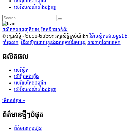
ស៊េរីតុបតែងជញ្ជាំង
ស៊េរីឧបករណ៍តាំងបង្ហាញ
ផលិតផលពេញនិយម
,
ផែនទីគេហទំព័រ
© រក្សាសិទ្ធិ - ២០១០-២០២១៖ រក្សាសិទ្ធិគ្រប់យ៉ាង។
វីនីលស្អិតដោយខ្លួនឯង
,
ថ្នាំជ្រលក់
,
វីនីលស្អិតដោយខ្លួនឯងសម្រាប់រុំរថយន្ត
,
សារធាតុរំលាយអេកូ
,
ផលិតផល
ស៊េរីស្អិត
ស៊េរីប្រអប់ភ្លើង
ស៊េរីតុបតែងជញ្ជាំង
ស៊េរីឧបករណ៍តាំងបង្ហាញ
មើលបន្ថែម +
ព័ត៌មានថ្មីៗបំផុត
ព័ត៌មានក្រុមហ៊ុន