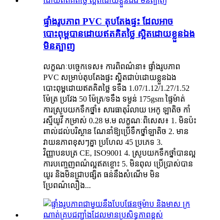
ផ្ទាំងរូបភាព PVC តុបតែងផ្ទះ ដែលអាច
បោះពុម្ពបានដោយឥតគិតថ្លៃ ស្អិតដោយខ្លួនឯង
មិនត្បាញ
លក្ខណៈបច្ចេកទេស៖ ការពិពណ៌នា៖ ផ្ទាំងរូបភាព
PVC សម្រាប់តុបតែងផ្ទះ ស្អិតជាប់ដោយខ្លួនឯង
បោះពុម្ពដោយឥតគិតថ្លៃ ទទឹង 1.07/1.12/1.27/1.52
ម៉ែត្រ ប្រវែង 50 ម៉ែត្រ/ទទឹង ទម្ងន់ 175gsm ផ្ទៃម៉ាត់
ការស្រូបយកទឹកថ្នាំ៖ សារធាតុរំលាយ អេកូ ឡាតិច កាំ
រស្មីយូវី កម្រាស់ 0.28 ម.ម លក្ខណៈពិសេស៖ 1. មិនប៉ះ
ពាល់ដល់បរិស្ថាន ណែនាំឱ្យប្រើទឹកថ្នាំឡាតិច 2. មាន
វាយនភាពខុសៗគ្នា ប្រហែល 45 ប្រភេទ 3.
វិញ្ញាបនបត្រ CE, ISO9001 4. ស្រូបយកទឹកថ្នាំបានល្អ
ការបញ្ចេញពណ៌ល្អឥតខ្ចោះ 5. មិនពុល ប្រើប្រាស់បាន
យូរ និងមិនជ្រាបផ្សិត ធន់នឹងសំណើម មិន
ប្រែពណ៌លឿង...