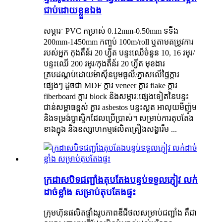
ជាប់ដោយខ្លួនឯង
សម្ភារៈ PVC កម្រាស់ 0.12mm-0.50mm ទទឹង
200mm-1450mm កញ្ចប់ 100m/roll ឬតាមតម្រូវការ
របស់អ្នក កុងតឺន័រ 20 ហ្វីត បន្ទះឈើចំនួន 10, 16 រមូរ/
បន្ទះឈើ 200 រមូរ/កុងតឺន័រ 20 ហ្វីត មុខងារ
គ្របដណ្តប់ដោយម៉ាស៊ីនបូមធូលី/ភ្នាសលើផ្ទៃក្តារ
ផ្សេងៗ ដូចជា MDF ក្តារ veneer ក្តារ flake ក្តារ
fiberboard ក្តារ block និងសម្ភារៈផ្សេងទៀតនៃបន្ទះ
ជាន់សម្ពាធខ្ពស់ ក្តារ asbestos បន្ទះស្លត អាលុយមីញ៉ូម
និងទម្រង់ប្លាស្ទិកដែលប្រើប្រាស់។ សម្រាប់ការតុបតែង
ខាងក្នុង និងឧស្សាហកម្មផលិតគ្រឿងសង្ហារឹម ...
ក្រដាសបិទជញ្ជាំងតុបតែងបន្ទប់ទទួលភ្ញៀវ លក់
ដាច់ខ្លាំង សម្រាប់តុបតែងផ្ទះ
ក្រុមហ៊ុនផលិតផ្ទាំងរូបភាពឌីជីថលសម្រាប់ជញ្ជាំង គឺជា