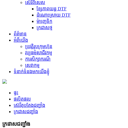
ស៊េរីពិសេស
ខ្សែភាពយន្ត DTF
ដំណោះស្រាយ DTF
ម៉ាញេទិក
ក្រដាសថ្ម
ព័ត៌មាន
អំពីយើង
ប្រវត្តិរូបក្រុមហ៊ុន
វប្បធម៌សាជីវកម្ម
ការសិក្សាករណី
សេវាកម្ម
ទំនាក់ទំនងមកយើងខ្ញុំ
ផ្ទះ
ផលិតផល
ស៊េរីតុបតែងជញ្ជាំង
ក្រដាសជញ្ជាំង
ក្រដាសជញ្ជាំង