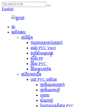
English
ផ្ទះ
ផលិតផល
ស៊េរីស្អិត
ការ​លាប​ស្រទាប់​ត្រជាក់
ពណ៌ PVC Vinyl
ចក្ខុវិស័យមួយផ្លូវ
ស្ទីគ័រ PP
វីនីល PVC
វីនីលឆ្លុះបញ្ចាំង
ស៊េរីប្រអប់ភ្លើង
បដា PVC បត់បែន
ឡាមីណេតត្រជាក់
ឡាមីណេតក្តៅ
ស្រោប
សំណាញ់
ខ្សែភាពយន្តពិដាន PVC