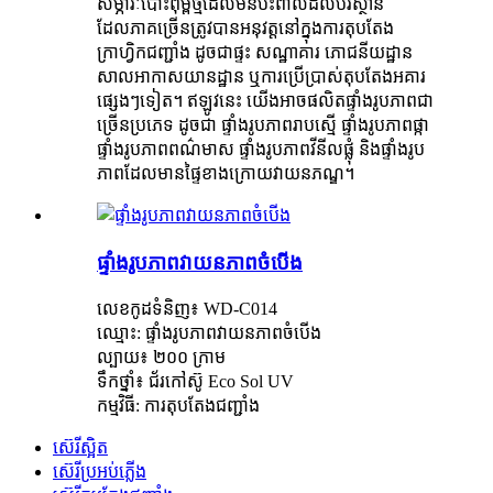
សម្ភារៈបោះពុម្ពថ្មីដែលមិនប៉ះពាល់ដល់បរិស្ថាន
ដែលភាគច្រើនត្រូវបានអនុវត្តនៅក្នុងការតុបតែង
ក្រាហ្វិកជញ្ជាំង ដូចជាផ្ទះ សណ្ឋាគារ ភោជនីយដ្ឋាន
សាលអាកាសយានដ្ឋាន ឬការប្រើប្រាស់តុបតែងអគារ
ផ្សេងៗទៀត។ ឥឡូវនេះ យើងអាចផលិតផ្ទាំងរូបភាពជា
ច្រើនប្រភេទ ដូចជា ផ្ទាំងរូបភាពរាបស្មើ ផ្ទាំងរូបភាពផ្កា
ផ្ទាំងរូបភាពពណ៌មាស ផ្ទាំងរូបភាពវីនីលផ្លុំ និងផ្ទាំងរូប
ភាពដែលមានផ្ទៃខាងក្រោយវាយនភណ្ឌ។
ផ្ទាំងរូបភាពវាយនភាពចំបើង
លេខកូដទំនិញ៖ WD-C014
ឈ្មោះ: ផ្ទាំងរូបភាពវាយនភាពចំបើង
ល្បាយ៖ ២០០ ក្រាម
ទឹកថ្នាំ៖ ជ័រកៅស៊ូ Eco Sol UV
កម្មវិធី: ការតុបតែងជញ្ជាំង
ស៊េរីស្អិត
ស៊េរីប្រអប់ភ្លើង