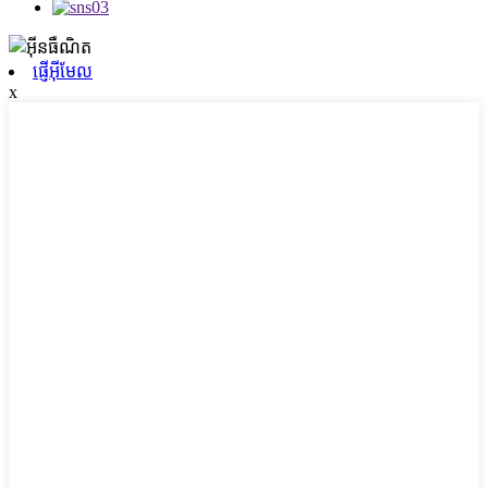
ផ្ញើអ៊ីមែល
x