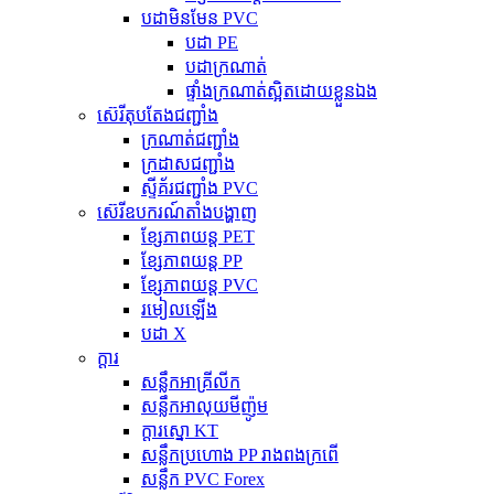
បដាមិនមែន PVC
បដា PE
បដាក្រណាត់
ផ្ទាំងក្រណាត់ស្អិតដោយខ្លួនឯង
ស៊េរីតុបតែងជញ្ជាំង
ក្រណាត់ជញ្ជាំង
ក្រដាសជញ្ជាំង
ស្ទីគ័រជញ្ជាំង PVC
ស៊េរីឧបករណ៍តាំងបង្ហាញ
ខ្សែភាពយន្ត PET
ខ្សែភាពយន្ត PP
ខ្សែភាពយន្ត PVC
រមៀលឡើង
បដា X
ក្តារ
សន្លឹកអាគ្រីលីក
សន្លឹកអាលុយមីញ៉ូម
ក្តារស្នោ KT
សន្លឹកប្រហោង PP រាងពងក្រពើ
សន្លឹក PVC Forex