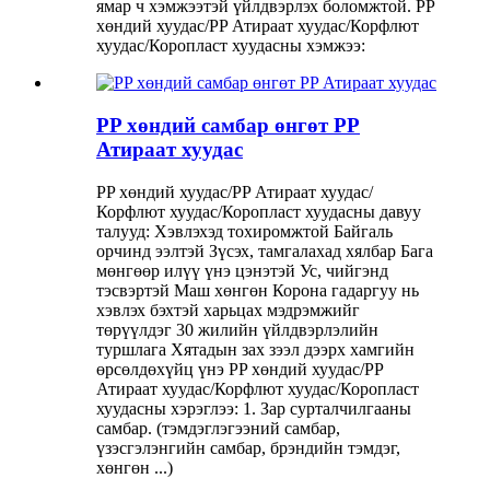
ямар ч хэмжээтэй үйлдвэрлэх боломжтой. PP
хөндий хуудас/PP Атираат хуудас/Корфлют
хуудас/Коропласт хуудасны хэмжээ:
PP хөндий самбар өнгөт PP
Атираат хуудас
PP хөндий хуудас/PP Атираат хуудас/
Корфлют хуудас/Коропласт хуудасны давуу
талууд: Хэвлэхэд тохиромжтой Байгаль
орчинд ээлтэй Зүсэх, тамгалахад хялбар Бага
мөнгөөр ​​илүү үнэ цэнэтэй Ус, чийгэнд
тэсвэртэй Маш хөнгөн Корона гадаргуу нь
хэвлэх бэхтэй харьцах мэдрэмжийг
төрүүлдэг 30 жилийн үйлдвэрлэлийн
туршлага Хятадын зах зээл дээрх хамгийн
өрсөлдөхүйц үнэ PP хөндий хуудас/PP
Атираат хуудас/Корфлют хуудас/Коропласт
хуудасны хэрэглээ: 1. Зар сурталчилгааны
самбар. (тэмдэглэгээний самбар,
үзэсгэлэнгийн самбар, брэндийн тэмдэг,
хөнгөн ...)