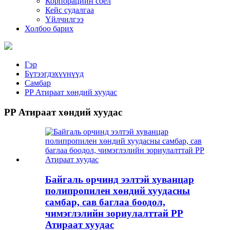
Корпорацийн соёл
Кейс судалгаа
Үйлчилгээ
Холбоо барих
Гэр
Бүтээгдэхүүнүүд
Самбар
PP Атираат хөндий хуудас
PP Атираат хөндий хуудас
Байгаль орчинд ээлтэй хуванцар
полипропилен хөндий хуудасны
самбар, сав баглаа боодол,
чимэглэлийн зориулалттай PP
Атираат хуудас