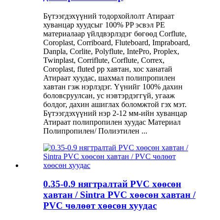
Бүтээгдэхүүний тодорхойлолт Атираат
хуванцар хуудсыг 100% PP эсвэл PE
материалаар үйлдвэрлэдэг бөгөөд Corflute,
Coroplast, Corriboard, Fluteboard, Impraboard,
Danpla, Corlite, Polyflute, IntePro, Proplex,
Twinplast, Corriflute, Corflute, Correx,
Coroplast, fluted pp хавтан, хос ханатай
Атираат хуудас, шахмал полипропилен
хавтан гэж нэрлэдэг. Үүнийг 100% дахин
боловсруулсан, ус нэвтэрдэггүй, угааж
болдог, дахин ашиглах боломжтой гэх мэт.
Бүтээгдэхүүний нэр 2-12 мм-ийн хуванцар
Атираат полипропилен хуудас Материал
Полипропилен/ Полиэтилен ...
0.35-0.9 нягтралтай PVC хөөсөн
хавтан / Sintra PVC хөөсөн хавтан /
PVC чөлөөт хөөсөн хуудас