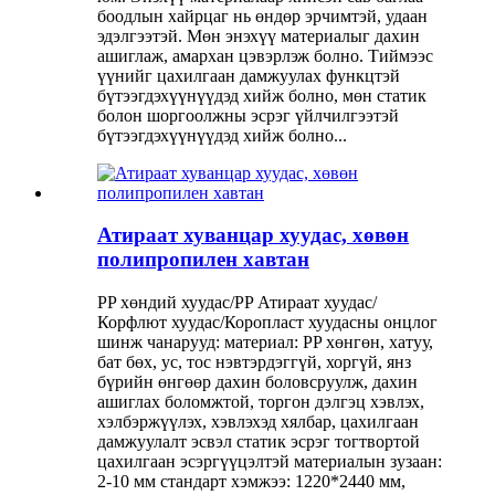
боодлын хайрцаг нь өндөр эрчимтэй, удаан
эдэлгээтэй. Мөн энэхүү материалыг дахин
ашиглаж, амархан цэвэрлэж болно. Тиймээс
үүнийг цахилгаан дамжуулах функцтэй
бүтээгдэхүүнүүдэд хийж болно, мөн статик
болон шоргоолжны эсрэг үйлчилгээтэй
бүтээгдэхүүнүүдэд хийж болно...
Атираат хуванцар хуудас, хөвөн
полипропилен хавтан
PP хөндий хуудас/PP Атираат хуудас/
Корфлют хуудас/Коропласт хуудасны онцлог
шинж чанарууд: материал: PP хөнгөн, хатуу,
бат бөх, ус, тос нэвтэрдэггүй, хоргүй, янз
бүрийн өнгөөр ​​дахин боловсруулж, дахин
ашиглах боломжтой, торгон дэлгэц хэвлэх,
хэлбэржүүлэх, хэвлэхэд хялбар, цахилгаан
дамжуулалт эсвэл статик эсрэг тогтвортой
цахилгаан эсэргүүцэлтэй материалын зузаан:
2-10 мм стандарт хэмжээ: 1220*2440 мм,