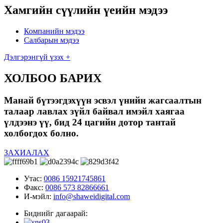
Хамгийн сүүлийн үеийн мэдээ
Компанийн мэдээ
Салбарын мэдээ
Дэлгэрэнгүй үзэх +
ХОЛБОО БАРИХ
Манай бүтээгдэхүүн эсвэл үнийн жагсаалтын
талаар лавлах зүйл байвал имэйл хаягаа
үлдээнэ үү, бид 24 цагийн дотор тантай
холбогдох болно.
ЗАХИАЛАХ
Утас:
0086 15921745861
Факс:
0086 573 82866661
И-мэйл:
info@shaweidigital.com
Биднийг дагаарай: