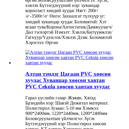
өргөн Боловсруулалтын үйлчилгээ: Зүсэх,
хэвлэх Бүтээгдэхүүний нэр: хуванцар
коропласт хөндий хуудас Нягт: 200г/
㎡-3500г/㎡ Өнгө: Захиалгат түлхүүр үг:
хөндий хуванцар хуудас Боломжтой: Хэт
ягаан туяа/Корона/Антистатик/Дамжуулагч/
Дөл тэсвэртэй Нэмэлт: Хэвлэх/Битүүмжлэх/
Гагнуур/Үдээслэх/Хэвлэх Дээж: Боломжтой
Хэрэглээ: Өргөн
Алтан тэмдэг Цагаан PVC хөөсөн
хуудас Хуванцар хөөсөн хавтан
PVC Cekula хөөсөн хавтан хуудас
Гарал үүслийн газар: Жэжян, Хятад
Брэндийн нэр: Шавэй Дижитал материал:
Полистирол Зузаан: 5-10 мм Хэмжээ:
900*2400мм, 1220*2440мм, 1200*2400мм
Боловсруулалтын үйлчилгээ: Зүсэх
Бүтээгдэхүүний нэр: Полистирол хөөсөн
хавтан, KT хавтан Хэрэглээ: зураг