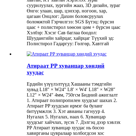
суурилуулах, зургийн жааз, 3D дизайн, зураг
Өнгө: улаан, шар, цэнхэр, ногоон, хар,
цагаан Онцлог: Дахин боловсруулах
боломжтой Гэрчилгээ: SGS Бүтэц: бүрсэн
цаас + полистирол хөөсөн цөм + бүрсэн цаас
Хэлбэр: Хэсэг Сав баглаа боодол:
Шуудангийн хайрцаг, хайрцаг Түүхий эд:
Полистирол Гадаргуу: Гөлгөр, Хавтгай
Атираат PP хуванцар хөндий
хуудас
Ердийн үзүүлэлтүүд Хашааны тэмдгийн
хувьд L18″ × W24″ L8′ × W4′ L18″ × W28″
L12″ × W24″ 4мм, 750гсм Бидний ажиглалт
1. Атираат полипропилен хуудсыг шахах 2.
Атираат PP хуудсын ирмэг ба буланг
битүүмжлэх 3. Хэт авианы гагнуур 4.
Нугалах 5. Нугалах, наах 6. Хуванцар
хуудсыг хайчлах, зүсэх 7. Дэлгэц дээр хэвлэх
PP Атираат хуванцар хуудас нь босоо
хавирганы цувралаар холбогдсон хос