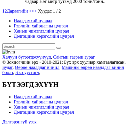
чадвар Нэг метр тутамд 2000 тонн/тонн...
1
2
Дараагийн >
>>
Хуудас 1 / 2
Наалдамхай цуврал
Гэрлийн хайрцагны цуврал
Ханын чимэглэлийн цуврал
Дэлгэцийн хэрэгслийн цуврал
Халуун бүтээгдэхүүнүүд
,
Сайтын газрын зураг
© Зохиогчийн эрх - 2010-2021: Бүх эрх хуулиар хамгаалагдсан.
Будаг
,
Өөрөө наалддаг винил
,
Машины өөрөө наалддаг винил
боолт
,
Эко-уусгагч
,
БҮТЭЭГДЭХҮҮН
Наалдамхай цуврал
Гэрлийн хайрцагны цуврал
Ханын чимэглэлийн цуврал
Дэлгэцийн хэрэгслийн цуврал
Дэлгэрэнгүй үзэх +