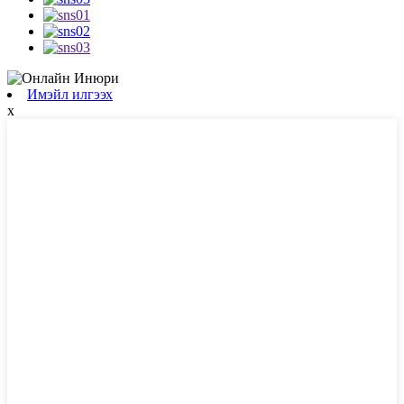
Имэйл илгээх
x