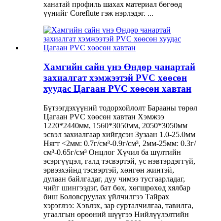
ханатай профиль шахах материал бөгөөд
үүнийг Coreflute гэж нэрлэдэг. ...
Хамгийн сайн үнэ Өндөр чанартай
захиалгат хэмжээтэй PVC хөөсөн
хуудас Цагаан PVC хөөсөн хавтан
Бүтээгдэхүүний тодорхойлолт Барааны төрөл
Цагаан PVC хөөсөн хавтан Хэмжээ
1220*2440мм, 1560*3050мм, 2050*3050мм
эсвэл захиалгаар хийгдсэн Зузаан 1.0-25.0мм
Нягт <2мм: 0.7г/см³-0.9г/см³, 2мм-25мм: 0.3г/
см³-0.65г/см³ Онцлог Хүчил ба шүлтийн
эсэргүүцэл, галд тэсвэртэй, ус нэвтэрдэггүй,
эрвээхэйнд тэсвэртэй, хөнгөн жинтэй,
дулаан байлгадаг, дуу чимээ тусгаарладаг,
чийг шингээдэг, бат бөх, хөгшрөхөд хялбар
биш Боловсруулах үйлчилгээ Тайрах
хэрэглээ: Хэвлэх, зар сурталчилгаа, тавилга,
угаалгын өрөөний шүүгээ Нийлүүлэлтийн