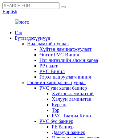
English
Гэр
Бүтээгдэхүүнүүд
Наалдамхай цуврал
Хүйтэн ламинатжуулалт
Өнгөт PVC Винил
Нэг чиглэлийн алсын хараа
PP наалт
PVC Винил
Гэрэл цацруулагч винил
Гэрлийн хайрцагны цуврал
PVC уян хатан баннер
Хүйтэн ламинаттай
Халуун ламинатан
Бүрсэн
Тор
PVC Таазны Кино
PVC бус баннер
PE баннер
Даавуун баннер
Өөрөө наалддаг даавуу