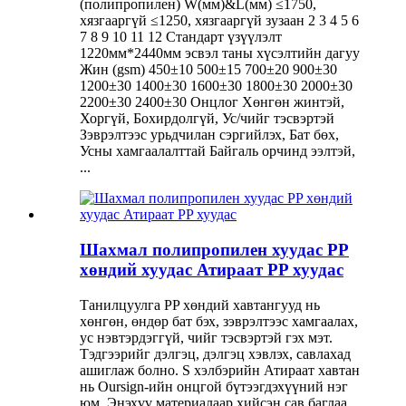
(полипропилен) W(мм)&L(мм) ≤1750,
хязгааргүй ≤1250, хязгааргүй зузаан 2 3 4 5 6
7 8 9 10 11 12 Стандарт үзүүлэлт
1220мм*2440мм эсвэл таны хүсэлтийн дагуу
Жин (gsm) 450±10 500±15 700±20 900±30
1200±30 1400±30 1600±30 1800±30 2000±30
2200±30 2400±30 Онцлог Хөнгөн жинтэй,
Хоргүй, Бохирдолгүй, Ус/чийг тэсвэртэй
Зэврэлтээс урьдчилан сэргийлэх, Бат бөх,
Усны хамгаалалттай Байгаль орчинд ээлтэй,
...
Шахмал полипропилен хуудас PP
хөндий хуудас Атираат PP хуудас
Танилцуулга PP хөндий хавтангууд нь
хөнгөн, өндөр бат бэх, зэврэлтээс хамгаалах,
ус нэвтэрдэггүй, чийг тэсвэртэй гэх мэт.
Тэдгээрийг дэлгэц, дэлгэц хэвлэх, савлахад
ашиглаж болно. S хэлбэрийн Атираат хавтан
нь Oursign-ийн онцгой бүтээгдэхүүний нэг
юм. Энэхүү материалаар хийсэн сав баглаа