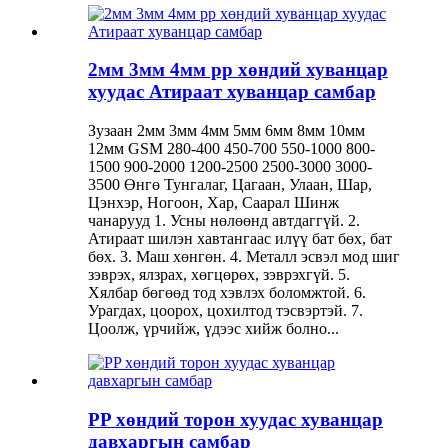
2мм 3мм 4мм pp хөндий хуванцар
хуудас Атираат хуванцар самбар
Зузаан 2мм 3мм 4мм 5мм 6мм 8мм 10мм
12мм GSM 280-400 450-700 550-1000 800-
1500 900-2000 1200-2500 2500-3000 3000-
3500 Өнгө Тунгалаг, Цагаан, Улаан, Шар,
Цэнхэр, Ногоон, Хар, Саарал Шинж
чанарууд 1. Усны нөлөөнд автдаггүй. 2.
Атираат шилэн хавтангаас илүү бат бөх, бат
бөх. 3. Маш хөнгөн. 4. Металл эсвэл мод шиг
зэврэх, ялзрах, хөгцөрөх, зэврэхгүй. 5.
Хялбар бөгөөд тод хэвлэх боломжтой. 6.
Урагдах, цоорох, цохилтод тэсвэртэй. 7.
Цоолж, үрчийж, үдээс хийж болно...
PP хөндий торон хуудас хуванцар
давхаргын самбар