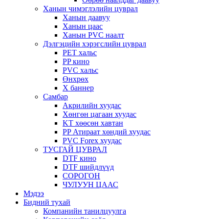
Ханын чимэглэлийн цуврал
Ханын даавуу
Ханын цаас
Ханын PVC наалт
Дэлгэцийн хэрэгслийн цуврал
PET хальс
PP кино
PVC хальс
Өнхрөх
X баннер
Самбар
Акрилийн хуудас
Хөнгөн цагаан хуудас
KT хөөсөн хавтан
PP Атираат хөндий хуудас
PVC Forex хуудас
ТУСГАЙ ЦУВРАЛ
DTF кино
DTF шийдлүүд
СОРОГОН
ЧУЛУУН ЦААС
Мэдээ
Бидний тухай
Компанийн танилцуулга