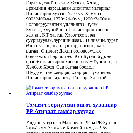
Гарал үүслийн газар: Жэжян, Хятад
Брэндийн нэр: Шавэй Дижитал материал:
Полистирол Зузаан: 5-10 мм Хэмжээ:
900*2400мм, 1220*2440мм, 1200*2400мм
Боловсруулалтын үйлчилгээ: Зүсэх
Бүтээгдэхүүний нэр: Полистирол хөөсөн
хавтан, KT хавтан Хэрэглээ: зураг
суурилуулах, зургийн жааз, 3D дизайн, зураг
Өнгө: улаан, шар, цэнхэр, ногоон, хар,
цагаан Онцлог: Дахин боловсруулах
боломжтой Гэрчилгээ: SGS Бүтэц: бүрсэн
цаас + полистирол хөөсөн цөм + бүрсэн цаас
Хэлбэр: Хэсэг Сав баглаа боодол:
Шуудангийн хайрцаг, хайрцаг Түүхий эд:
Полистирол Гадаргуу: Гөлгөр, Хавтгай
Тэмдэгт зориулсан өнгөт хуванцар
PP Атираат самбар хуудас
Үндсэн мэдээлэл Материал: PP ба PE Зузаан:
2мм-12мм Хэмжээ: Хамгийн ихдээ 2.5м