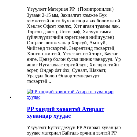
Үзүүлэлт Материал PP（Полипропилен）
Зузаан 2-15 мм, Захиалгат хэмжээ Бүх
хэмжээтэй өнгө Бүх өнгөөр ​​​​авах боломжтой
Хэвлэх Офсет хэвлэх, Хэт ягаан туяаны лак,
Торгон дэлгэц, Литограф, Халуун тамга
(үйлчлүүлэгчийн хэрэгцээнд нийцүүлэн)
Онцлог шинж чанар Хоргүй, Амтгүй,
Чийгэнд тэсвэртэй, Зэврэлтэнд тэсвэртэй,
Хөнгөн жинтэй, Үзэсгэлэнтэй төрх, Баялаг
өнгө, Цэвэр болон бусад шинж чанарууд. Үр
ашиг Нугалахаас сэргийлдэг, Хөгшрөлтийн
эсрэг, Өндөр бат бэх, Суналт, Шахалт,
Урагдал болон Өндөр температурт
тэсвэртэй...
PP хөндий хөвөнтэй Атираат
хуванцар хуудас
Үзүүлэлт Бүтээгдэхүүн PP Атираат хуванцар
хуудас материал Байгаль орчинд ээлтэй PP