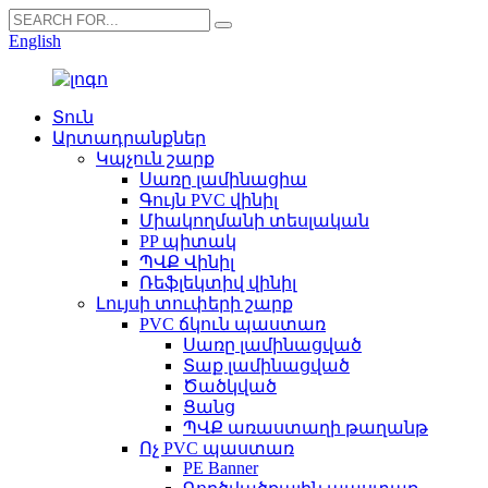
English
Տուն
Արտադրանքներ
Կպչուն շարք
Սառը լամինացիա
Գույն PVC վինիլ
Միակողմանի տեսլական
PP պիտակ
ՊՎՔ Վինիլ
Ռեֆլեկտիվ վինիլ
Լույսի տուփերի շարք
PVC ճկուն պաստառ
Սառը լամինացված
Տաք լամինացված
Ծածկված
Ցանց
ՊՎՔ առաստաղի թաղանթ
Ոչ PVC պաստառ
PE Banner