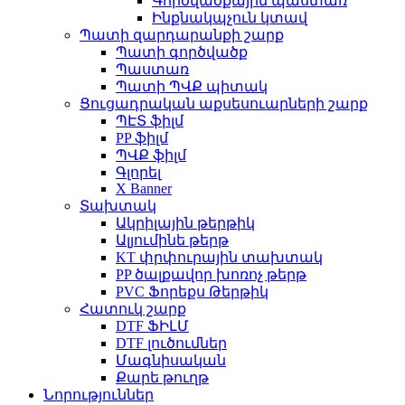
Գործվածքային պաստառ
Ինքնակպչուն կտավ
Պատի զարդարանքի շարք
Պատի գործվածք
Պաստառ
Պատի ՊՎՔ պիտակ
Ցուցադրական աքսեսուարների շարք
ՊԷՏ ֆիլմ
PP ֆիլմ
ՊՎՔ ֆիլմ
Գլորել
X Banner
Տախտակ
Ակրիլային թերթիկ
Ալյումինե թերթ
KT փրփուրային տախտակ
PP ծալքավոր խոռոչ թերթ
PVC Ֆորեքս Թերթիկ
Հատուկ շարք
DTF ՖԻԼՄ
DTF լուծումներ
Մագնիսական
Քարե թուղթ
Նորություններ