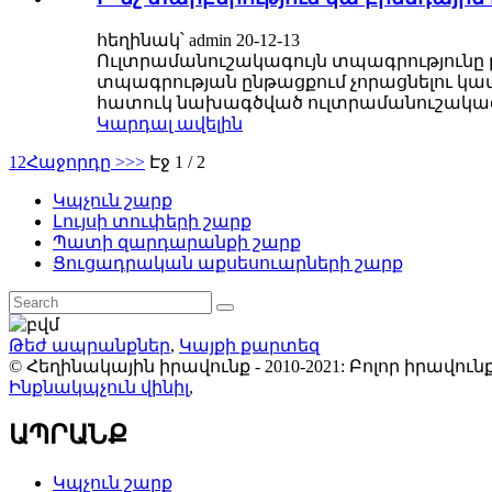
հեղինակ՝ admin 20-12-13
Ուլտրամանուշակագույն տպագրությունը թ
տպագրության ընթացքում չորացնելու կամ 
հատուկ նախագծված ուլտրամանուշակագույ
Կարդալ ավելին
1
2
Հաջորդը >
>>
Էջ 1 / 2
Կպչուն շարք
Լույսի տուփերի շարք
Պատի զարդարանքի շարք
Ցուցադրական աքսեսուարների շարք
Թեժ ապրանքներ
,
Կայքի քարտեզ
© Հեղինակային իրավունք - 2010-2021: Բոլոր իրավ
Ինքնակպչուն վինիլ
,
ԱՊՐԱՆՔ
Կպչուն շարք