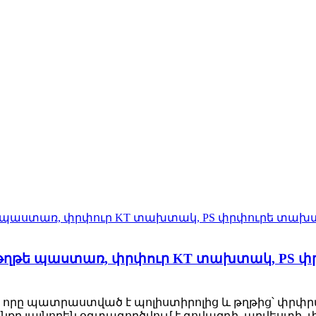
թղթե պաստառ, փրփուր KT տախտակ, PS փ
 որը պատրաստված է պոլիստիրոլից և թղթից՝ փրփրա
քը լայնորեն օգտագործվում է գովազդի, արվեստի,