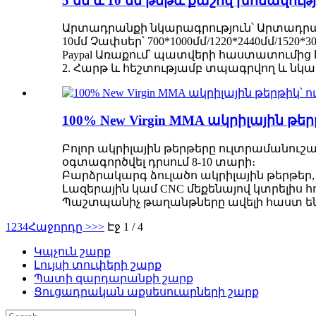
5 մմ և 10 մմ թեթև քաշով խոնավո
Արտադրանքի նկարագրություն՝ Արտադրանքի անվ
10մմ Չափսեր՝ 700*1000մմ/1220*2440մմ/1520*
Paypal Առաքում՝ պատվերի հաստատումից 
2. Հարթ և հեշտությամբ տպագրվող և նկար
100% New Virgin MMA ակրիլային 
Բոլոր ակրիլային թերթերը ուլտրամանուշակ
օգտագործվել դրսում 8-10 տարի։
Բարձրակարգ ձուլածո ակրիլային թերթեր,
Լազերային կամ CNC մեքենայով կտրելիս հո
Պաշտպանիչ թաղանթները ավելի հաստ են, դ
1
2
3
4
Հաջորդը >
>>
Էջ 1 / 4
Կպչուն շարք
Լույսի տուփերի շարք
Պատի զարդարանքի շարք
Ցուցադրական աքսեսուարների շարք