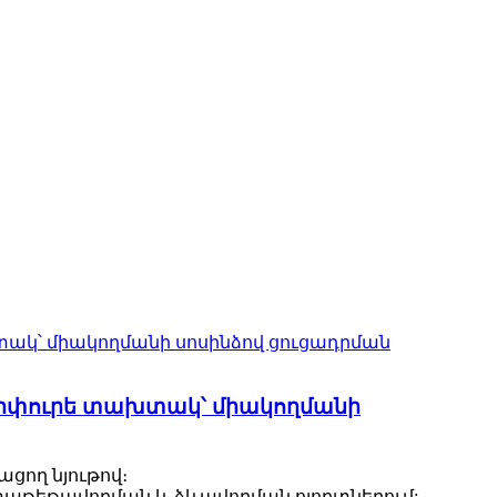
րփուրե տախտակ՝ միակողմանի
ցող նյութով։
 փաթեթավորման և ձևավորման ոլորտներում: