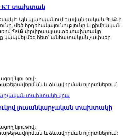
կ, KT տախտակ
սակ է: Այն պահպանում է ավանդական ՊՎՔ-ի
ւնը, մեծ հրդեհակայունությունը և քիմիական
ատճառով ՊՎՔ փրփրապլաստե տախտակը
ենք կապվել մեզ հետ՝ անհատական ​​չափսեր
ցող նյութով։
 փաթեթավորման և ձևավորման ոլորտներում:
ուկով լուսանկարչական տախտակի
ցող նյութով։
 փաթեթավորման և ձևավորման ոլորտներում: