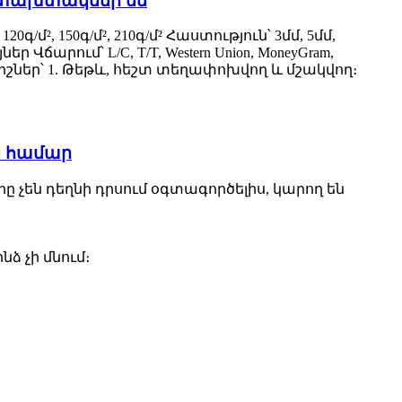
ե տախտակներ են
/մ², 150գ/մ², 210գ/մ² Հաստություն՝ 3մմ, 5մմ,
Վճարում՝ L/C, T/T, Western Union, MoneyGram,
ներ՝ 1. Թեթև, հեշտ տեղափոխվող և մշակվող։
ն համար
ը չեն դեղնի դրսում օգտագործելիս, կարող են
ձ չի մնում։