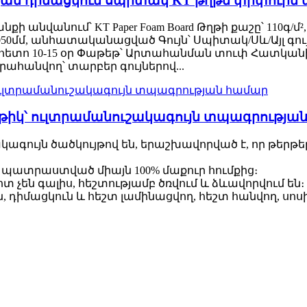
ւթյան դիմացկուն սպիտակ KT թղթե փրփուր
անում՝ KT Paper Foam Board Թղթի քաշը՝ 110գ/մ², 120գ
3050մմ, անհատականացված Գույն՝ Սպիտակ/Սև/Այլ գույներ 
հետո 10-15 օր Փաթեթ՝ Արտահանման տուփ Հատկանիշ
ահանվող՝ տարբեր գույներով...
թերթիկ՝ ուլտրամանուշակագույն տպագրությա
ագույն ծածկույթով են, երաշխավորված է, որ թերթեր
 պատրաստված միայն 100% մաքուր հումքից։
տ չեն գալիս, հեշտությամբ ծռվում և ձևավորվում են։
իմացկուն և հեշտ լամինացվող, հեշտ հանվող, սոսին