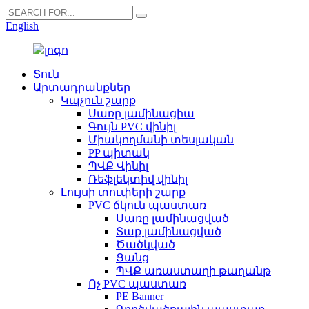
English
Տուն
Արտադրանքներ
Կպչուն շարք
Սառը լամինացիա
Գույն PVC վինիլ
Միակողմանի տեսլական
PP պիտակ
ՊՎՔ Վինիլ
Ռեֆլեկտիվ վինիլ
Լույսի տուփերի շարք
PVC ճկուն պաստառ
Սառը լամինացված
Տաք լամինացված
Ծածկված
Ցանց
ՊՎՔ առաստաղի թաղանթ
Ոչ PVC պաստառ
PE Banner