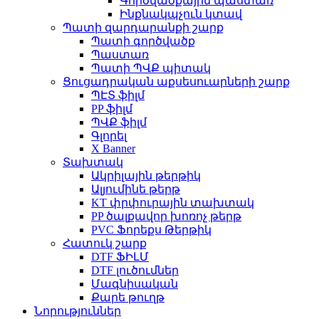
Գործվածքային պաստառ
Ինքնակպչուն կտավ
Պատի զարդարանքի շարք
Պատի գործվածք
Պաստառ
Պատի ՊՎՔ պիտակ
Ցուցադրական աքսեսուարների շարք
ՊԷՏ ֆիլմ
PP ֆիլմ
ՊՎՔ ֆիլմ
Գլորել
X Banner
Տախտակ
Ակրիլային թերթիկ
Ալյումինե թերթ
KT փրփուրային տախտակ
PP ծալքավոր խոռոչ թերթ
PVC Ֆորեքս Թերթիկ
Հատուկ շարք
DTF ՖԻԼՄ
DTF լուծումներ
Մագնիսական
Քարե թուղթ
Նորություններ