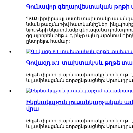
Գունավոր գեղարվեստական ​​թղ
ՊՎՔ փրփրապլաստե տախտակը ավանդական 
նման բազմաթիվ հատկանիշներ, ինչպիսիք 
նյութերի նկատմամբ գերազանց դիմադրո
զգալիորեն թեթև է, ինչը այն դարձնում է 
ընտրելու համար:
Գովազդ KT տախտակ/սև թղթե տ
Թղթե փրփուրային տախտակը նոր նյութ է,
և լամինացման գործընթացներ: Արտադրան
Ինքնակպչուն լուսանկարչական 
վրա
Թղթե փրփուրային տախտակը նոր նյութ է,
և լամինացման գործընթացներ: Արտադրան