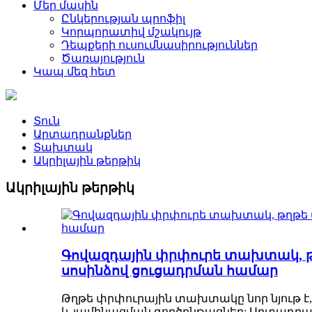
Մեր մասին
Ընկերության պրոֆիլ
Կորպորատիվ մշակույթ
Դեպքերի ուսումնասիրություններ
Ծառայություն
Կապ մեզ հետ
Տուն
Արտադրանքներ
Տախտակ
Ակրիլային թերթիկ
Ակրիլային թերթիկ
Գովազդային փրփուրե տախտակ, 
սոսինձով ցուցադրման համար
Թղթե փրփուրային տախտակը նոր նյութ է,
և լամինացման գործընթացներ: Արտադրան