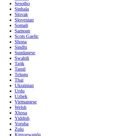
Sesotho
Sinhala
Slovak
Slovenian
Somali
Samoan
Scots Gaelic
Shona
Sindhi
Sundanese
Swahili
Tajik
Tamil
Telugu
Thai
Ukrainian
Urdu
Uzbek
Vietnamese
Welsh
Xhosa
Yiddish
Yoruba
Zulu
Kinyarwanda