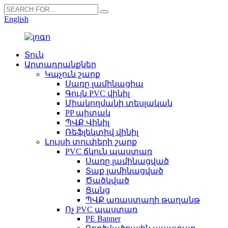
English
Տուն
Արտադրանքներ
Կպչուն շարք
Սառը լամինացիա
Գույն PVC վինիլ
Միակողմանի տեսլական
PP պիտակ
ՊՎՔ Վինիլ
Ռեֆլեկտիվ վինիլ
Լույսի տուփերի շարք
PVC ճկուն պաստառ
Սառը լամինացված
Տաք լամինացված
Ծածկված
Ցանց
ՊՎՔ առաստաղի թաղանթ
Ոչ PVC պաստառ
PE Banner