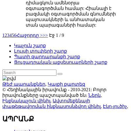
դիմացկուն ամենօրյա
օգտագործման համար: Հիանալի է
բազմակի օգտագործման գնումների
պայուսակների և անհատական ​​
տան պարագաների համար:
1
2
3
4
5
6
Հաջորդը >
>>
Էջ 1 / 9
Կպչուն շարք
Լույսի տուփերի շարք
Պատի զարդարանքի շարք
Ցուցադրական աքսեսուարների շարք
Թեժ ապրանքներ
,
Կայքի քարտեզ
© Հեղինակային իրավունք - 2010-2021: Բոլոր
իրավունքները պաշտպանված են։
Ներկ
,
Ինքնակպչուն վինիլ
,
Ավտոմեքենայի
փաթեթավորման ինքնասոսնձվող վինիլ
,
Էկո-լուծիչ
,
ԱՊՐԱՆՔ