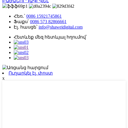
ԲԱԺԱՆՈՐԴԱԳՐՎԵԼ
Հեռ․՝
0086 15921745861
Ֆաքս՝
0086 573 82866661
Էլ․ հասցե՝
info@shaweidigital.com
Հետևեք մեզ հետևյալ հղումով՝
Ուղարկել էլ. փոստ
x