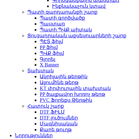
Գործվածքային պաստառ
Ինքնակպչուն կտավ
Պատի զարդարանքի շարք
Պատի գործվածք
Պաստառ
Պատի ՊՎՔ պիտակ
Ցուցադրական աքսեսուարների շարք
ՊԷՏ ֆիլմ
PP ֆիլմ
ՊՎՔ ֆիլմ
Գլորել
X Banner
Տախտակ
Ակրիլային թերթիկ
Ալյումինե թերթ
KT փրփուրային տախտակ
PP ծալքավոր խոռոչ թերթ
PVC Ֆորեքս Թերթիկ
Հատուկ շարք
DTF ՖԻԼՄ
DTF լուծումներ
Մագնիսական
Քարե թուղթ
Նորություններ