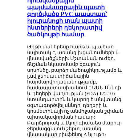
հյուսվածքային
պայմանագրային պատի
գործվածք PVC պաստառ՝
հյուրանոցի տան պատի
ինտերիերի դեկորատիվ
ծածկույթի համար
Թղթի մակերեսը հարթ և պայծառ
սպիտակ է, առանց խցանումների և
վնասվածքների: Մշտական ​​ուժեղ,
ճնշման նկատմամբ զգայուն
սոսինձը, բարձր մածուցիկությամբ և
լավ ջերմաստիճանային
հարմարվողականությամբ,
համապատասխանում է ԱՄՆ Սննդի
և դեղերի վարչության (FDA) 175.105
ստանդարտին և կարող է անվտանգ
օգտագործվել սննդի, դեղերի և
կոսմետիկայի ոչ անմիջական շփման
պիտակավորման համար:
Բարձրորակ և էկոլոգիապես մաքուր
ջերմազգայուն շերտ, առանց
վնասակար բիսֆենոլ A նյութի։