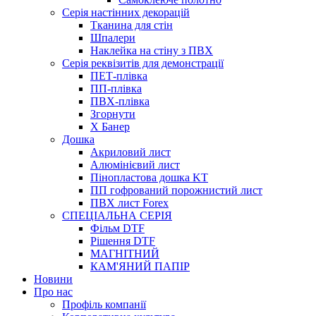
Серія настінних декорацій
Тканина для стін
Шпалери
Наклейка на стіну з ПВХ
Серія реквізитів для демонстрації
ПЕТ-плівка
ПП-плівка
ПВХ-плівка
Згорнути
X Банер
Дошка
Акриловий лист
Алюмінієвий лист
Пінопластова дошка KT
ПП гофрований порожнистий лист
ПВХ лист Forex
СПЕЦІАЛЬНА СЕРІЯ
Фільм DTF
Рішення DTF
МАГНІТНИЙ
КАМ'ЯНИЙ ПАПІР
Новини
Про нас
Профіль компанії