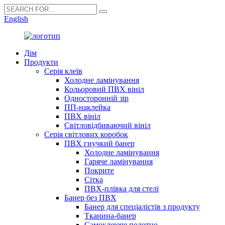
English
Дім
Продукти
Серія клеїв
Холодне ламінування
Кольоровий ПВХ вініл
Односторонній зір
ПП-наклейка
ПВХ вініл
Світловідбиваючий вініл
Серія світлових коробок
ПВХ гнучкий банер
Холодне ламінування
Гаряче ламінування
Покрите
Сітка
ПВХ-плівка для стелі
Банер без ПВХ
Банер для спеціалістів з продукту
Тканина-банер
Самоклеюче полотно