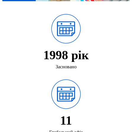
1998 рік
Засновано
11