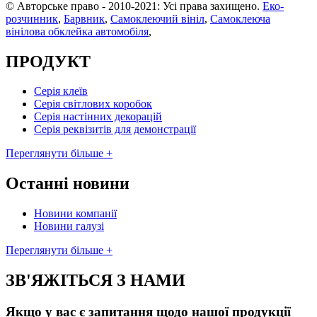
© Авторське право - 2010-2021: Усі права захищено.
Еко-
розчинник
,
Барвник
,
Самоклеючий вініл
,
Самоклеюча
вінілова обклейка автомобіля
,
ПРОДУКТ
Серія клеїв
Серія світлових коробок
Серія настінних декорацій
Серія реквізитів для демонстрації
Переглянути більше +
Останні новини
Новини компанії
Новини галузі
Переглянути більше +
ЗВ'ЯЖІТЬСЯ З НАМИ
Якщо у вас є запитання щодо нашої продукції