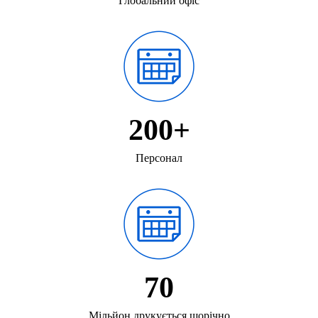
Глобальний офіс
200+
Персонал
70
Мільйон друкується щорічно