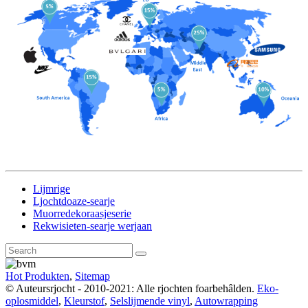
Lijmrige
Ljochtdoaze-searje
Muorredekoraasjeserie
Rekwisieten-searje werjaan
Hot Produkten
,
Sitemap
© Auteursrjocht - 2010-2021: Alle rjochten foarbehâlden.
Eko-
oplosmiddel
,
Kleurstof
,
Selslijmende vinyl
,
Autowrapping