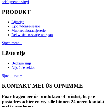
selslijmende vinyl
,
PRODUKT
Lijmrige
Ljochtdoaze-searje
Muorredekoraasjeserie
Rekwisieten-searje werjaan
Sjoch mear +
Lêste nijs
Bedriuwsnijs
Nijs út 'e sektor
Sjoch mear +
KONTAKT MEI ÚS OPNIMME
Foar fragen oer ús produkten of priislist, lit jo e-
postadres achter en wy sille binnen 24 oeren kontakt
mei jo opnimme.