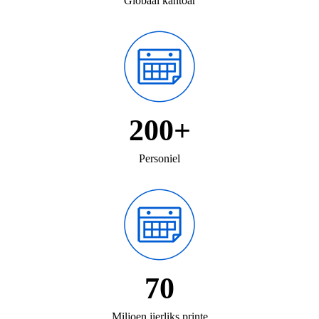
Globaal kantoar
200+
Personiel
70
Miljoen jierliks ​​printe