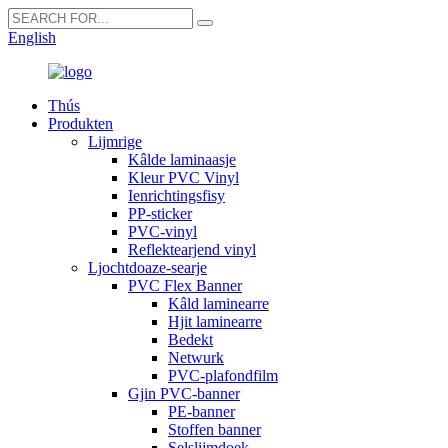
English
Thús
Produkten
Lijmrige
Kâlde laminaasje
Kleur PVC Vinyl
Ienrichtingsfisy
PP-sticker
PVC-vinyl
Reflektearjend vinyl
Ljochtdoaze-searje
PVC Flex Banner
Kâld laminearre
Hjit laminearre
Bedekt
Netwurk
PVC-plafondfilm
Gjin PVC-banner
PE-banner
Stoffen banner
Selslijmdoek