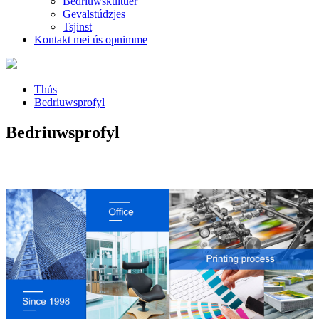
Bedriuwskultuer
Gevalstúdzjes
Tsjinst
Kontakt mei ús opnimme
Thús
Bedriuwsprofyl
Bedriuwsprofyl