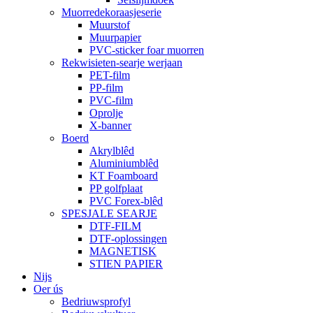
Muorredekoraasjeserie
Muurstof
Muurpapier
PVC-sticker foar muorren
Rekwisieten-searje werjaan
PET-film
PP-film
PVC-film
Oprolje
X-banner
Boerd
Akrylblêd
Aluminiumblêd
KT Foamboard
PP golfplaat
PVC Forex-blêd
SPESJALE SEARJE
DTF-FILM
DTF-oplossingen
MAGNETISK
STIEN PAPIER
Nijs
Oer ús
Bedriuwsprofyl