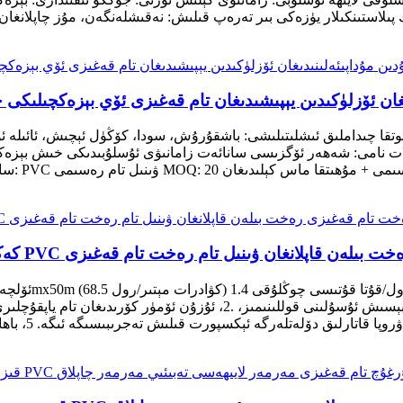
ستىنكىلار يۈزەكى بىر تەرەپ قىلىش: نەقىشلەنگەن، مۇز چاپلانغان / ئويۇلغان قوللىنى
سۇدىن مۇداپىئەلىنىدىغان ئۆزلۈكىدىن يېپىشىدىغان تام قەغىزى ئۆي بېزەكچ
، ئوتقا چىداملىق ئىشلىتىلىشى: باشقۇرۇش، سودا، كۆڭۈل ئېچىش، ئائىلە
ت نامى: شەھەر ئۆگزىسى سانائەت زامانىۋى ئۇسلۇبىدىكى خىش بېزەكچ
سانائەت،
ىھىسى PVC تام رەخت تام قەغىزى رەخت بىلەن قاپلانغان ۋىنىل تام رەخت تام قەغىزى