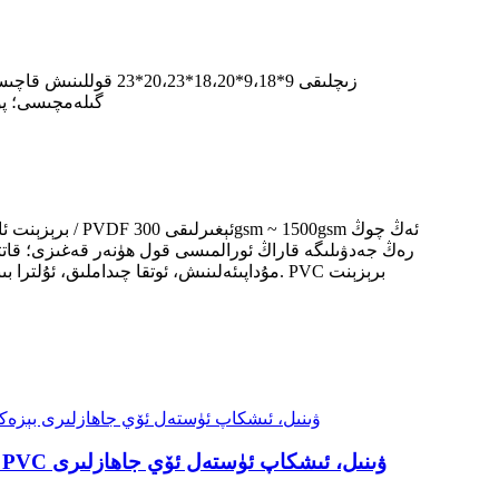
گىلەمچىسى؛ پۇش
مۇداپىئەلىنىش، ئوتقا چىداملىق، ئۇلترا بىن