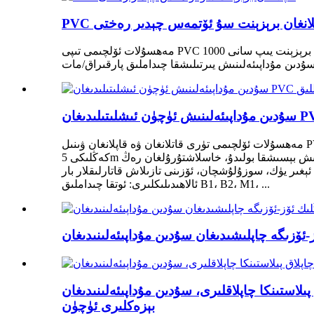
 قاپلانغان برېزېنت سۇ ئۆتمەس چېدىر رەختى
مەھسۇلات ئۆلچىمى تىپى PVC قاپلانغان برېزېنت يىپ سانى 1000D، 1300D زىچلىقى 9*9،18*18،20*20،23*23 قوللىنىش قاچىسى برېزېنت؛ يۈك ماشىنىسىنىڭ ياپقۇچى؛ تەنتەربىيە
ۇدىن مۇداپىئەلىنىش يىرتىلىشقا چىداملىق پارقىراق/مات
مەھسۇلات ئۆلچىمى تۈرى قاتلانغان ۋە قاپلانغان ۋىنىل PVC برېزېنت ئاساسىي رەخت %100 پولىئېستېر يۈزەكى بىر تەرەپ قىلىش ئاكرىل / PVDF ئېغىرلىقى 300gsm ~ 1500gsm ئەڭ چوڭ
كەڭلىكى 5m بېسىش بېسىشقا بولىدۇ، خاسلاشتۇرۇلغان رەڭ RAL ۋە PANTONE رەڭ جەدۋىلىگە قاراڭ ئورالمىسى قول ھۈنەر قەغىزى؛ قاتتىق تۇرۇبا ئورالمىسى ئالاھىدىلىكلىرى سۇدىن
، سوزۇلۇشچان، ئۆزىنى تازىلاش قاتارلىقلار بار. PVC برېزېنت
ئالاھىدىلىكلىرى: ئوتقا چىداملىق B1، B2، M1، ...
سۇدىن مۇداپىئەلىنىدىغان PVC ۋىنىل، ئىشكاپ ئۈستەل ئۆي جاھازلىرى
بېزەكلىرى ئۈچۈن