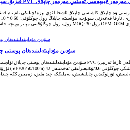
زەكچىلىكى PVC يېپىشتۇرغۇچ تام قەغىزى مەرمەر لايىھەسى تەبىئىي مەرمەر چاپلاق
ئۆزلۈكىدىن يېپىشىدىغان تام قەغىزى PVC سۇدىن مۇداپىئەلىنىدىغان پوس