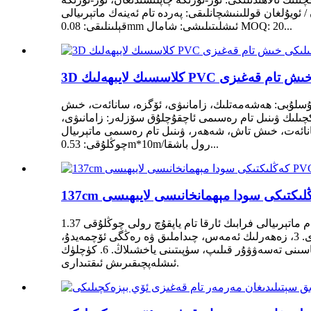
شچانلىقى: پەردە تام ئەينەك ماتېرىيالى: PVC ماتېرىيالى رەڭگى: ئاق
قېلىنلىقى: 0.08mm ئىشلىتىلىشى: شامال MOQ: 20...
ىلىكى خىش تام قەغىزى
 ئۇسلۇبى: ھەشەمەتلىك، زامانىۋى، ئۆگزە، سانائەت، خىش
ىلىك ۋىنىل تام رەسىمى ئاچقۇچلۇق سۆزلەر: زامانىۋى،
 خىش تاش، شەھەر، ۋىنىل تام رەسىمى ماتېرىيال: PVC ۋىنىل تام رەسىمى MOQ: 20 رول ئالاھىدىلىكى: ۋىنىل تام رەسىمى + ئوتقا چىداملىق تام رەسىمى + مۇھىتقا ماس كېلىدىغان
چوڭلۇقى: 0.53m*10m/رول باشقا...
ئۆلچەم ماتېرىيالى فرابىك ئارقا تام ياپقۇچ رولى چوڭلۇقى 1.37mx50m (68.5 كۋادرات مېتىر/رول) ئورالمىسى 1 رول/قۇتا قۇتىسى چوڭلۇقى 1.4m*0.2m*0.2m GW/NW 23/22kgs ئەۋزەللىكى
1، بىز مەھسۇلاتلىرىمىزغا مۇھىت ئاسرايدىغان سۇ سىياھ بېسىش ئۇسۇلىنى قوللىنىمىز، .2، ئۇزۇن ئۆمۈر كۆرىدىغان تام ياپقۇچلىرى. 3، زەھەرلىك ئەمەس، چىداملىق ۋە رەڭگى ئۆچمەيدۇ،
سېرىق رەڭدە ئەمەس. 4، بىز ئوتتۇرا شەرق، ئاسىيا، ياۋروپا قاتارلىق دۆلەتلەرگە ئېكسپورت قىلىش تەجرىبىسىگە ئىگە. 5، باھاسىنى تەسەۋۋۇر قىلىپ، سۈپىتىنى ياخشىلاڭ. 6. كۈچلۈك
ئىشلەپچىقىرىش ئىقتىدارى.