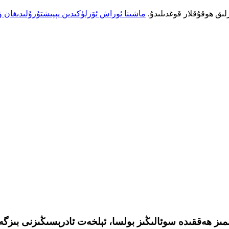
ماشىنا ئوراش ئۆزلۈكىدىن يېپىشتۇرۇلىدىغان ۋ