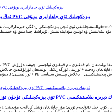
ئەڭ يېڭى لايىھەلەنگەن ئېكولوگىيىلىك، قاتتىق رەڭلىك PVC بېزەكچىلىك ئۆي جاھازلىرى يوپۇقى
سۇدىن مۇداپىئەلىنىش ۋە ئوتتىن مۇداپىئەلىنىش، ئۇپراشقا چىداملىق ۋە خىمىي
سىي
ۈچۈن ئۆزلۈكىدىن يېپىشتۇرۇلىدىغان مۇز چاپلاشقۇچ ۋىنىل PVC ئەينەك دېرىزە پىلاستىنكىسى
قى لايىھە ئۇسلۇبى: زامانىۋى كېلىش ئورنى: جۇڭگو ئىقتىدارى: بېزەكچىل