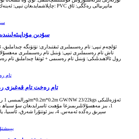
چاپلاشمايدىغان تىپى: ئەينەك پىلا
3D كلاسسىك لايىھەلىك PVC 
ئۆلچەم تىپى: تام رەسىملىرى ئىقتىدارى: تۈتۈنگە چىداملىق
تاش تام رەسىملىرى تىپى: ۋىنىل تام رەسىملىرى مەھسۇلا
137cm كەڭلىكتىكى سودا مېھمانخانىسى لاي