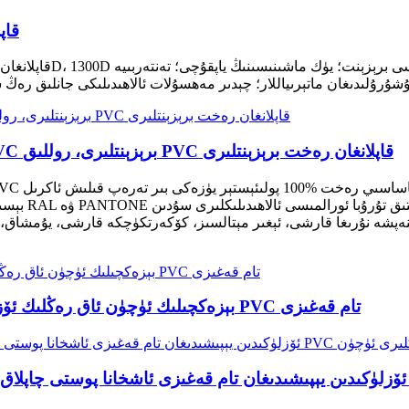
PVC
ۇرۇلىدىغان ماتېرىياللار؛ چېدىر مەھسۇلات ئالاھىدىلىكى جانلىق رەڭ س
سۇدىن مۇداپىئەلىنىش ئۈچۈن ئىشلىتىلىدىغان PVC برېزېنتلىرى، روللىق PVC قاپلانغان رەخت برېزېنتلىرى
ەپشە نۇرىغا قارشى، ئېغىر مېتالسىز، كۆكەرتكۈچكە قارشى، يۇمشاق، ئېغىر يۈك
بېزەكچىلىك ئۈچۈن ئاق رەڭلىك ئۆز-ئۆزىگە چاپلىشىدىغان سۇدىن مۇداپىئەلىنىدىغان PVC تام قەغىزى
ئۆزلۈكىدىن يېپىشىدىغان تام قەغىزى ئاشخانا پوستى چاپلاق پىلاستىنكا چاپلاقلىرى، 