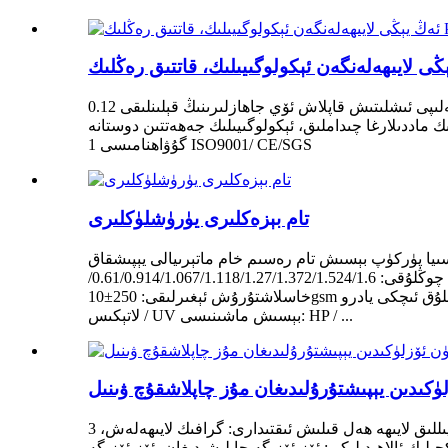
قوللىنىشچانلىقى ئۆي ئىچى بېزەكچىلىكى رەڭگى خېرىدارلارنىڭ تەلىپى ئىشلىتىش قاپلاش ئۆي جاھازلىرىنىڭ قېلىنلىقى 0.12mm-0.7mm كەڭلىكى 1240mm-1400mm لايىھە 10000+ ئىشلىتىش
ىلىك ماددىلارغا چىداملىق، ئېكولوگىيىلىك جەھەتتىن دوستانە
گۇۋاھنامىسى 1 ISO9001/ CE/SGS
تام بېزەكلىرى يۈرۈشلۈكلىرى
ا پۈركۈپ بېسىش تام رەسىم خام ماتېرىيالى يېپىشقاق PVC ۋىنىل توقۇلمىغان بوش بېسىپ چىقىرىشقا بولىدىغان تام قەغىزى تام قەغىزى ئۆلچىمى: چۈشەندۈرۈش: PVC يۈزى، ئارقا
قەغەز. رەڭگى: ئاق ئاساسلىق ماتېرىيال: سىيا پۈركۈپ قاپلانغان رەخت + ئورنىنى ئۆزگەرتكىلى بولىدىغان ئۆزلۈكىدىن چاپلاش چوڭلۇقى: 0.61/0.914/1.067/1.118/1.27/1.372/1.524/1.6/
خاسلاشتۇرۇش ئېغىرلىقى: 250±10gsm ئورالمىسى: 3 دىيۇملۇق ئىچكى يادرو + PE سۇلياۋ خالتا + قاپ + پالتا + ئوراش پىلاستىنكىسى + باغلاش بېسىش سىياسى: Eco ئېرىتكۈچى / ئېرىتكۈچى /
لاتېكىس / UV بېسىش ماشىنىسى: HP / ...
ئۆلچەم تۈرى: مۇز چاپلانغان ۋىنىل كاپالەت مۇددىتى: 1 يىللىق لايىھە ھەل قىلىش ئىقتىدارى: گرافىك لايىھەلەش، 3D مودېل لايىھەسى، تۈرلەر ئۈچۈن تولۇق ھەل قىلىش چارىسى، كۆپ خىل
ىك ئالاھىدىلىكى: ئۆز-ئۆزىگە چاپلىشىدىغان، ئۆز-ئۆزىگە