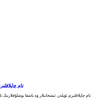
Signwell سۇدىن مۇدا