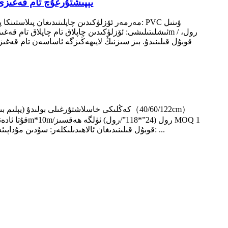
قىزىق سېتىلىدىغان مەرمەر تام قەغىزى ئۆي بې
مېتىر OEM/ODM قوبۇل قىلىنىدىغان ئالاھىدىلىكلەر: سۇدىن مۇداپىئەلىنىش، ئۆزلۈكىدىن چاپلىشىش، نەملىككە چىداملىق، زەمبىرەككە چىداملىق، تازىلاش ئاسان قوللىنىشچانلىقى: ...