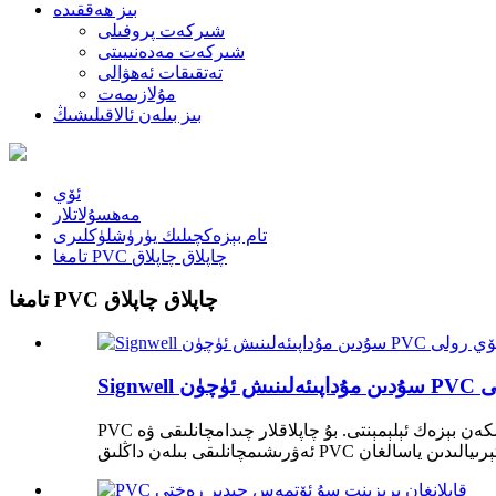
بىز ھەققىدە
شىركەت پروفىلى
شىركەت مەدەنىيىتى
تەتقىقات ئەھۋالى
مۇلازىمەت
بىز بىلەن ئالاقىلىشىڭ
ئۆي
مەھسۇلاتلار
تام بېزەكچىلىك يۈرۈشلۈكلىرى
تامغا PVC چاپلاق چاپلاق
تامغا PVC چاپلاق چاپلاق
لى
PVC تام چاپلاقلىرى ئۆيلەر، ئىشخانىلار ۋە باشقا بوشلۇقلارنىڭ تاملىرىنىڭ كۆرۈنۈشىنى ياخشىلاش ئۈچۈن ئىشلىتىلىدىغان ئالقىشقا ئېرىشكەن بېزەك ئېلېمېنتى. بۇ چاپلاقلار چىدامچانلىقى ۋە