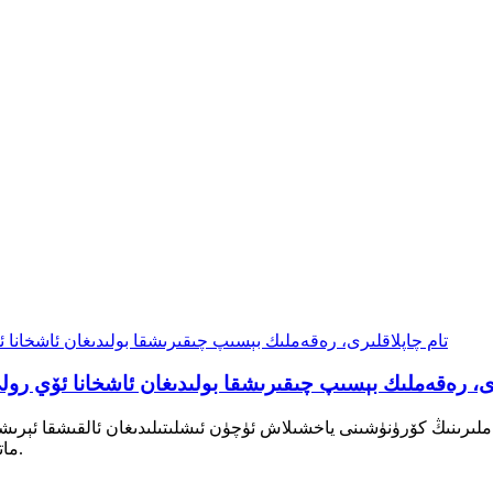
پىئەلىنىش ئۈچۈن PVC تام چاپلاقلىرى، رەقەملىك بېسىپ چىقىرىشقا بولىدىغان ئاشخانا ئۆي رو
ئەۋرىشىمچانلىقى بىلەن داڭلىق PVC ماتېرىيالىدىن ياسالغان.