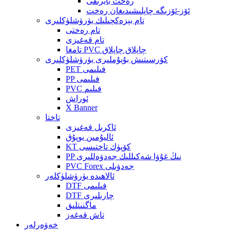
رەخت بايرىقى
ئۆز-ئۆزىگە چاپلىشىدىغان رەخت
تام بېزەكچىلىك يۈرۈشلۈكلىرى
تام رەختى
تام قەغىزى
تامغا PVC چاپلاق چاپلاق
كۆرسىتىش بۇيۇملىرى يۈرۈشلۈكلىرى
PET فىلىمى
PP فىلىمى
PVC فىلىم
ئوراش
X Banner
تاختا
ئاكرىل قەغىزى
ئاليۇمىن يوپۇق
KT كۆپۈك تاختىسى
PP نىڭ غۇۋا شەكىللىك جەدۋەللىرى
PVC Forex جەدۋىلى
ئالاھىدە يۈرۈشلۈكلەر
DTF فىلىمى
DTF چارىلىرى
ماگنىتلىق
تاش قەغەز
خەۋەرلەر