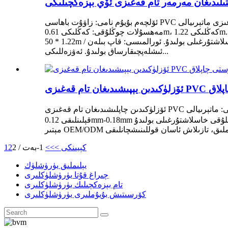
ئۆلچەم بۇيۇم نامى: زاۋۇت باھاسى PVC مەرمەر ئۆزلۈكىدىن چاپلىنىدىغان پىلاستىنكا پوستى ۋە چاپلاق كاشىسى چاپلاق ئاشخانا ئۆي بېزەكچىلىكى تام تام قەغىزى ماتېرىيالى: PVC ۋىنىل
مەھسۇلات چوڭلۇقى: كەڭلىكى 0.61m، كەڭلىكى 1.22m. ئىشلىتىلىشى: ئۆزلۈكىدىن چاپلاق تام چاپلاق تام قەغىزى، ئارقا قەغەزنى سويۇپ، بىۋاسىتە چاپلاڭ رول چوڭلۇقى: 0.60 * 10m / رول،
1.22 * 50m / رول، رول چوڭلۇقىنى مېتىر بويىچە خاسلاشتۇرغىلى بولىدۇ. ئورالمىسى: قاپ بىلەن MOQ: 30 رول OEM: OEM قوبۇل قىلىنىدۇ. بىز سىزنىڭ لايىھەڭىزگە ئاساسەن تام قەغىزى
ئىشلەپچىقارساق بولىدۇ. ئەۋزەللىكى...
تى چاپلاق
ئۆزلۈكىدىن چاپلىشىدىغان تام قەغىزى PVC سۇدىن مۇداپىئەلىنىدىغان پوستى چاپلاق ئۆلچىمى: ماتېرىيالى PVC (يېلىم بىلەن ئارقا تەرىپى) كەڭلىكى خاسلاشتۇرغىلى بولىدۇ（40/60/122cm）
قېلىنلىقى 0.12mm-0.18mm ئۇزۇنلۇقى خاسلاشتۇرغىلى بولىدۇ (5/10/20/50/100m) ئېغىرلىقى تەخمىنەن 42kg/قۇتا ئادەتتىكى چوڭلۇقى 0.6m*10m/رول (24”*118”/رول) ئۈلگە ھەقسىز MOQ 1
كېيىنكى >
>>
1-بەت / 2
2
1
يېلىملىق يۈرۈشلۈك
چىراغ قۇتا يۈرۈشلۈكلىرى
تام بېزەكچىلىك يۈرۈشلۈكلىرى
كۆرسىتىش بۇيۇملىرى يۈرۈشلۈكلىرى