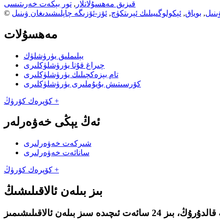
قىزىق مەھسۇلاتلار
,
تور بېكەت خەرىتىسى
ىنىل
,
بوياق
,
ئېكولوگىيىلىك ئېرىتكۈچ
,
ئۆز-ئۆزىگە چاپلىشىدىغان ۋىنىل
مەھسۇلات
يېلىملىق يۈرۈشلۈك
چىراغ قۇتا يۈرۈشلۈكلىرى
تام بېزەكچىلىك يۈرۈشلۈكلىرى
كۆرسىتىش بۇيۇملىرى يۈرۈشلۈكلىرى
كۆپرەك كۆرۈڭ +
ئەڭ يېڭى خەۋەرلەر
شىركەت خەۋەرلىرى
سانائەت خەۋەرلىرى
كۆپرەك كۆرۈڭ +
بىز بىلەن ئالاقىلىشىڭ