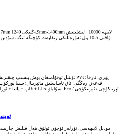
ۋاقتى 5-10 يىل ئەۋزەللىكى رىقابەت كۈچىگە ئىگە، 
ئۆي بېزەكچىلىكى ئ
تۈرلەرنى بىرلەشتۈرۈش قوللىنىشچانلىقى: ئۆي ۋە ئىشخانا بوشلۇ