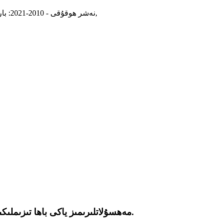
,
© نەشر ھوقۇقى - 2010-2021: بارلىق ھوقۇقلار قوغدىلىدۇ.
مەھسۇلاتلىرىمىز ياكى باھا تىزىملىكىمىز ھەققىدە سوئالىڭىز بولسا، ئېلخەت ئادرېسىڭىزنى بىزگە قالدۇرۇڭ، بىز 24 سائەت ئىچىدە سىز بىلەن ئالاقىلىشىمىز.