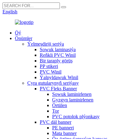
English
Öý
Önümler
Ýelmeşdiriji seriýa
Sowuk laminasiýa
Reňkli PVC Winil
Bir taraply görüş
PP stikeri
PVC Winil
Ýalpyldawuk Winil
Çyra gutularynyň seriýasy
PVC Fleks Banner
Sowuk laminirlenen
Gyzgyn laminirlenen
Örtülen
Tor
PVC potolok plýonkasy
PVC däl banner
PE banneri
Mata banner
Öz-özüne ýapyşýan kanwas