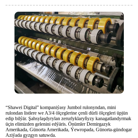
“Shawei Digital” kompaniýasy Jumbol rulonyndan, mini
rulondan listlere we A3/4 ölçeglerine çenli dürli ölçegleri üpjün
edip bilýär. Şahsylaşdyrylan zerurlyklaryňyzy kanagatlandyrmak
üçin elimizden gelenini edýäris. Önümler Demirgazyk
Amerikada, Günorta Amerikada, Ýewropada, Günorta-gündogar
Aziýada gyzgyn satuwda.