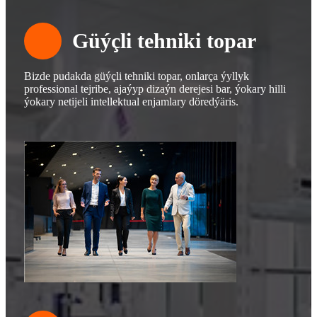
Güýçli tehniki topar
Bizde pudakda güýçli tehniki topar, onlarça ýyllyk
professional tejribe, ajaýyp dizaýn derejesi bar, ýokary hilli
ýokary netijeli intellektual enjamlary döredýäris.