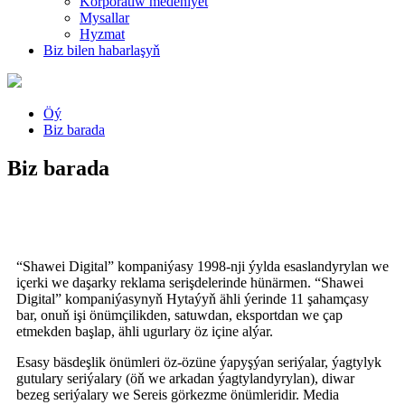
Korporatiw medeniýet
Mysallar
Hyzmat
Biz bilen habarlaşyň
Öý
Biz barada
Biz barada
“Shawei Digital” kompaniýasy 1998-nji ýylda esaslandyrylan we
içerki we daşarky reklama serişdelerinde hünärmen. “Shawei
Digital” kompaniýasynyň Hytaýyň ähli ýerinde 11 şahamçasy
bar, onuň işi önümçilikden, satuwdan, eksportdan we çap
etmekden başlap, ähli ugurlary öz içine alýar.
Esasy bäsdeşlik önümleri öz-özüne ýapyşýan seriýalar, ýagtylyk
gutulary seriýalary (öň we arkadan ýagtylandyrylan), diwar
bezeg seriýalary we Sereis görkezme önümleridir. Media