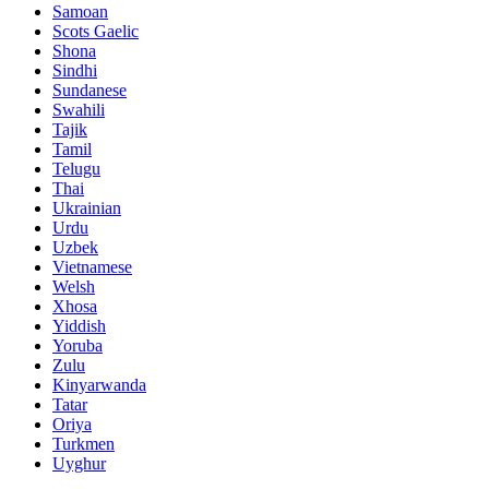
Samoan
Scots Gaelic
Shona
Sindhi
Sundanese
Swahili
Tajik
Tamil
Telugu
Thai
Ukrainian
Urdu
Uzbek
Vietnamese
Welsh
Xhosa
Yiddish
Yoruba
Zulu
Kinyarwanda
Tatar
Oriya
Turkmen
Uyghur