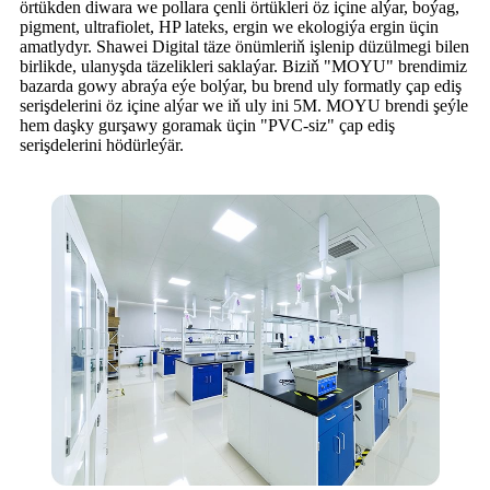
örtükden diwara we pollara çenli örtükleri öz içine alýar, boýag,
pigment, ultrafiolet, HP lateks, ergin we ekologiýa ergin üçin
amatlydyr. Shawei Digital täze önümleriň işlenip düzülmegi bilen
birlikde, ulanyşda täzelikleri saklaýar. Biziň "MOYU" brendimiz
bazarda gowy abraýa eýe bolýar, bu brend uly formatly çap ediş
serişdelerini öz içine alýar we iň uly ini 5M. MOYU brendi şeýle
hem daşky gurşawy goramak üçin "PVC-siz" çap ediş
serişdelerini hödürleýär.