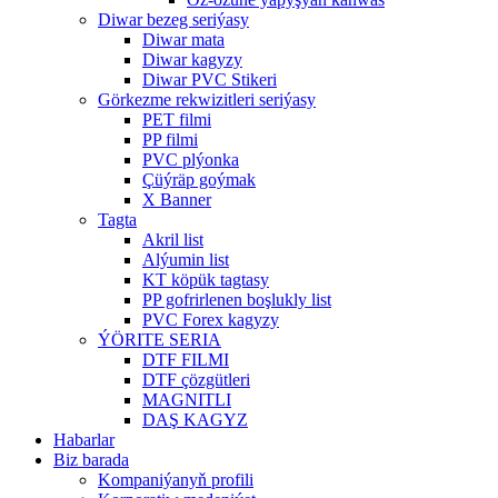
Diwar bezeg seriýasy
Diwar mata
Diwar kagyzy
Diwar PVC Stikeri
Görkezme rekwizitleri seriýasy
PET filmi
PP filmi
PVC plýonka
Çüýräp goýmak
X Banner
Tagta
Akril list
Alýumin list
KT köpük tagtasy
PP gofrirlenen boşlukly list
PVC Forex kagyzy
ÝÖRITE SERIA
DTF FILMI
DTF çözgütleri
MAGNITLI
DAŞ KAGYZ
Habarlar
Biz barada
Kompaniýanyň profili