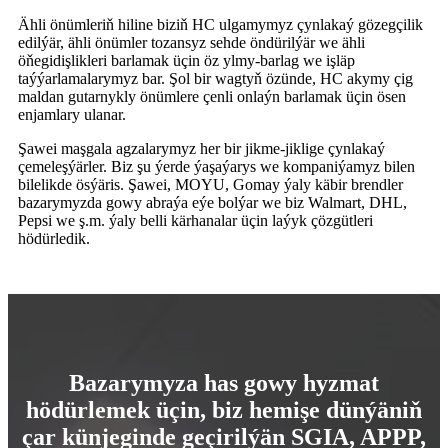
Ähli önümleriň hiline biziň HC ulgamymyz çynlakaý gözegçilik
edilýär, ähli önümler tozansyz sehde öndürilýär we ähli
öňegidişlikleri barlamak üçin öz ylmy-barlag we işläp
taýýarlamalarymyz bar. Şol bir wagtyň özünde, HC akymy çig
maldan gutarnykly önümlere çenli onlaýn barlamak üçin ösen
enjamlary ulanar.
Şawei maşgala agzalarymyz her bir jikme-jiklige çynlakaý
çemeleşýärler. Biz şu ýerde ýaşaýarys we kompaniýamyz bilen
bilelikde ösýäris. Şawei, MOYU, Gomay ýaly käbir brendler
bazarymyzda gowy abraýa eýe bolýar we biz Walmart, DHL,
Pepsi we ş.m. ýaly belli kärhanalar üçin laýyk çözgütleri
hödürledik.
Bazarymyza has gowy hyzmat
hödürlemek üçin, biz hemişe dünýäniň
çar künjeginde geçirilýän SGIA, APPP,