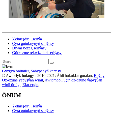
Ýelmeşdiriji seriýa
Çyra gutularynyň seriýasy
Diwar bezeg seriýasy
Görkezme rekwizitleri seriýasy
Gyzgyn önümler
,
Sahypanyň kartasy
© Awtorlyk hukugy - 2010-2021: Ähli hukuklar goralan.
Boýag
,
Öz-özüne ýapyşýan winil
,
Awtomobil üçin öz-özüne ýapyşýan
winil örtügi
,
Eko-ergin
,
ÖNÜM
Ýelmeşdiriji seriýa
Çyra gutularynyň seriýasy