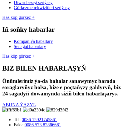
Diwar bezeg seriýasy
Görkezme rekwizitleri seriýasy
Has köp görkez +
Iň soňky habarlar
Kompaniýa habarlary
Senagat habarlary
Has köp görkez +
BIZ BILEN HABARLAŞYŇ
Önümlerimiz ýa-da bahalar sanawymyz barada
soraglaryňyz bolsa, bize e-poçtaňyzy galdyryň, biz
24 sagadyň dowamynda siziň bilen habarlaşarys.
ABUNA ÝAZYL
Tel:
0086 15921745861
Faks:
0086 573 82866661