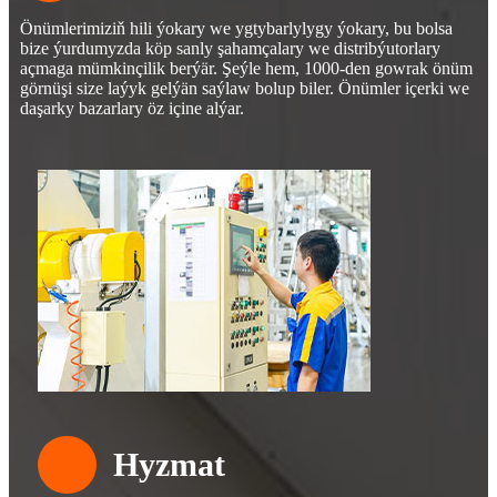
Önümlerimiziň hili ýokary we ygtybarlylygy ýokary, bu bolsa
bize ýurdumyzda köp sanly şahamçalary we distribýutorlary
açmaga mümkinçilik berýär. Şeýle hem, 1000-den gowrak önüm
görnüşi size laýyk gelýän saýlaw bolup biler. Önümler içerki we
daşarky bazarlary öz içine alýar.
Hyzmat