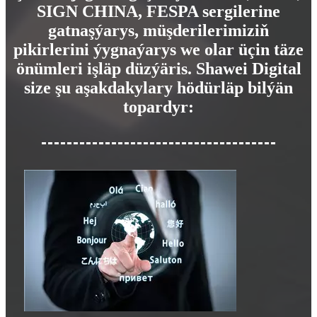
SIGN CHINA, FESPA sergilerine
gatnaşýarys, müşderilerimiziň
pikirlerini ýygnaýarys we olar üçin täze
önümleri işläp düzýäris. Shawei Digital
size şu aşakdakylary hödürläp bilýän
topardyr: