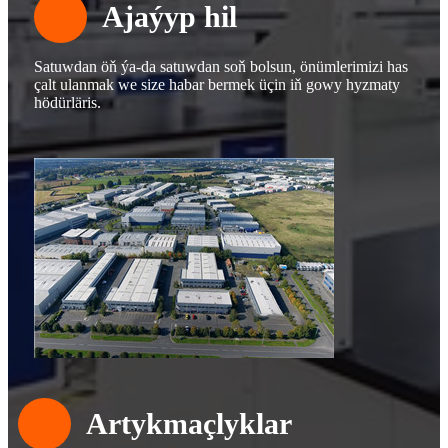
Ajaýyp hil
Satuwdan öň ýa-da satuwdan soň bolsun, önümlerimizi has
çalt ulanmak we size habar bermek üçin iň gowy hyzmaty
hödürläris.
Artykmaçlyklar