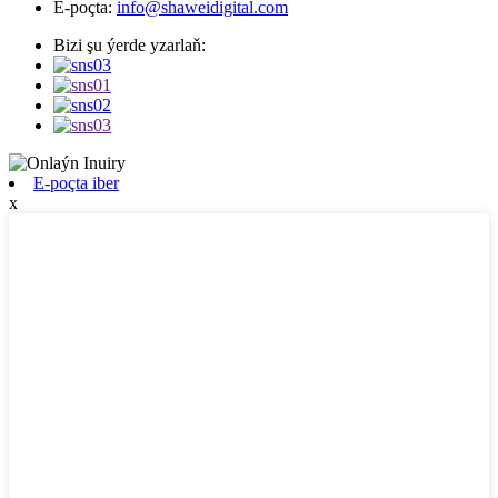
E-poçta:
info@shaweidigital.com
Bizi şu ýerde yzarlaň:
E-poçta iber
x