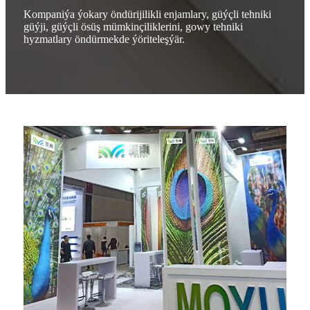
Kompaniýa ýokary öndürijilikli enjamlary, güýçli tehniki
güýji, güýçli ösüş mümkinçiliklerini, gowy tehniki
hyzmatlary öndürmekde ýöriteleşýär.