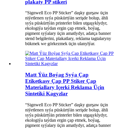
plakaty PP stikeri
“Signwell Eco PP Sticker” daşky gurşaw üçin
niýetlenen syýa püskürtýän serişde bolup, ähli
syýa püskürtýän printerler bilen utgaşyklydyr,
ekologiýa taýdan ergin çap etmek, boýag,
pigment syýalary üçin amatlydyr, adatça banner
stend belgilerini, plakatlary, reklama tagtalaryny
bükmek we görkezmek üçin ulanylýar.
Matt Ýüz Boýag Syýa Çap
Etiketkasy Çap PP Stiker Çap
Materiallary Içerki Reklama Üçin
Sintetiki Kagyzlar
“Signwell Eco PP Sticker” daşky gurşaw üçin
niýetlenen syýa püskürtýän serişde bolup, ähli
syýa püskürtýän printerler bilen utgaşyklydyr,
ekologiýa taýdan ergin çap etmek, boýag,
pigment syýalary üçin amatlydyr, adatça banner