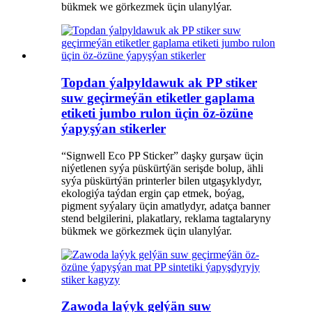
bükmek we görkezmek üçin ulanylýar.
Topdan ýalpyldawuk ak PP stiker
suw geçirmeýän etiketler gaplama
etiketi jumbo rulon üçin öz-özüne
ýapyşýan stikerler
“Signwell Eco PP Sticker” daşky gurşaw üçin
niýetlenen syýa püskürtýän serişde bolup, ähli
syýa püskürtýän printerler bilen utgaşyklydyr,
ekologiýa taýdan ergin çap etmek, boýag,
pigment syýalary üçin amatlydyr, adatça banner
stend belgilerini, plakatlary, reklama tagtalaryny
bükmek we görkezmek üçin ulanylýar.
Zawoda laýyk gelýän suw