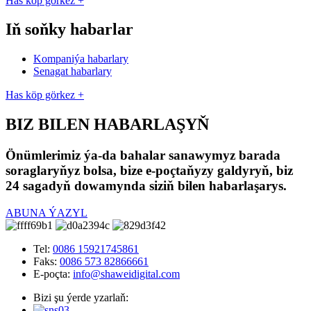
Has köp görkez +
Iň soňky habarlar
Kompaniýa habarlary
Senagat habarlary
Has köp görkez +
BIZ BILEN HABARLAŞYŇ
Önümlerimiz ýa-da bahalar sanawymyz barada
soraglaryňyz bolsa, bize e-poçtaňyzy galdyryň, biz
24 sagadyň dowamynda siziň bilen habarlaşarys.
ABUNA ÝAZYL
Tel:
0086 15921745861
Faks:
0086 573 82866661
E-poçta:
info@shaweidigital.com
Bizi şu ýerde yzarlaň: