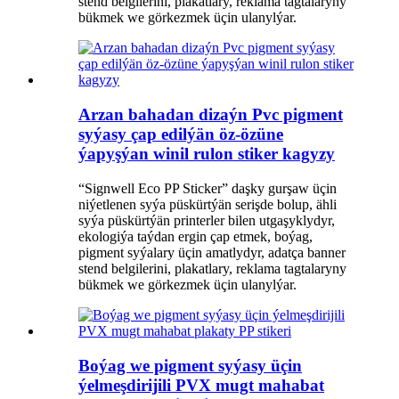
stend belgilerini, plakatlary, reklama tagtalaryny
bükmek we görkezmek üçin ulanylýar.
Arzan bahadan dizaýn Pvc pigment
syýasy çap edilýän öz-özüne
ýapyşýan winil rulon stiker kagyzy
“Signwell Eco PP Sticker” daşky gurşaw üçin
niýetlenen syýa püskürtýän serişde bolup, ähli
syýa püskürtýän printerler bilen utgaşyklydyr,
ekologiýa taýdan ergin çap etmek, boýag,
pigment syýalary üçin amatlydyr, adatça banner
stend belgilerini, plakatlary, reklama tagtalaryny
bükmek we görkezmek üçin ulanylýar.
Boýag we pigment syýasy üçin
ýelmeşdirijili PVX mugt mahabat