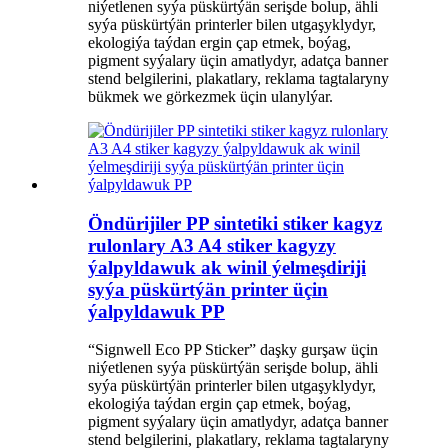
niýetlenen syýa püskürtýän serişde bolup, ähli
syýa püskürtýän printerler bilen utgaşyklydyr,
ekologiýa taýdan ergin çap etmek, boýag,
pigment syýalary üçin amatlydyr, adatça banner
stend belgilerini, plakatlary, reklama tagtalaryny
bükmek we görkezmek üçin ulanylýar.
Öndürijiler PP sintetiki stiker kagyz
rulonlary A3 A4 stiker kagyzy
ýalpyldawuk ak winil ýelmeşdiriji
syýa püskürtýän printer üçin
ýalpyldawuk PP
“Signwell Eco PP Sticker” daşky gurşaw üçin
niýetlenen syýa püskürtýän serişde bolup, ähli
syýa püskürtýän printerler bilen utgaşyklydyr,
ekologiýa taýdan ergin çap etmek, boýag,
pigment syýalary üçin amatlydyr, adatça banner
stend belgilerini, plakatlary, reklama tagtalaryny