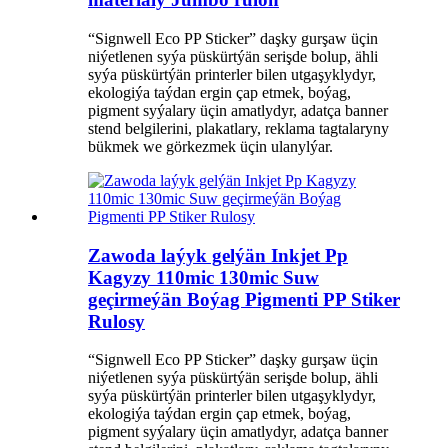
“Signwell Eco PP Sticker” daşky gurşaw üçin
niýetlenen syýa püskürtýän serişde bolup, ähli
syýa püskürtýän printerler bilen utgaşyklydyr,
ekologiýa taýdan ergin çap etmek, boýag,
pigment syýalary üçin amatlydyr, adatça banner
stend belgilerini, plakatlary, reklama tagtalaryny
bükmek we görkezmek üçin ulanylýar.
Zawoda laýyk gelýän Inkjet Pp
Kagyzy 110mic 130mic Suw
geçirmeýän Boýag Pigmenti PP Stiker
Rulosy
“Signwell Eco PP Sticker” daşky gurşaw üçin
niýetlenen syýa püskürtýän serişde bolup, ähli
syýa püskürtýän printerler bilen utgaşyklydyr,
ekologiýa taýdan ergin çap etmek, boýag,
pigment syýalary üçin amatlydyr, adatça banner