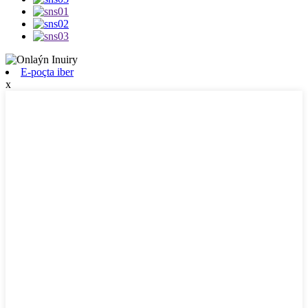
E-poçta iber
x