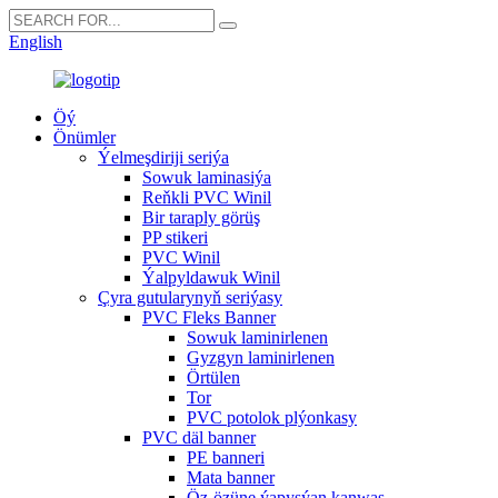
English
Öý
Önümler
Ýelmeşdiriji seriýa
Sowuk laminasiýa
Reňkli PVC Winil
Bir taraply görüş
PP stikeri
PVC Winil
Ýalpyldawuk Winil
Çyra gutularynyň seriýasy
PVC Fleks Banner
Sowuk laminirlenen
Gyzgyn laminirlenen
Örtülen
Tor
PVC potolok plýonkasy
PVC däl banner
PE banneri
Mata banner
Öz-özüne ýapyşýan kanwas