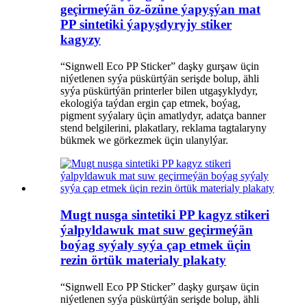
geçirmeýän öz-özüne ýapyşýan mat
PP sintetiki ýapyşdyryjy stiker
kagyzy
“Signwell Eco PP Sticker” daşky gurşaw üçin
niýetlenen syýa püskürtýän serişde bolup, ähli
syýa püskürtýän printerler bilen utgaşyklydyr,
ekologiýa taýdan ergin çap etmek, boýag,
pigment syýalary üçin amatlydyr, adatça banner
stend belgilerini, plakatlary, reklama tagtalaryny
bükmek we görkezmek üçin ulanylýar.
Mugt nusga sintetiki PP kagyz stikeri
ýalpyldawuk mat suw geçirmeýän
boýag syýaly syýa çap etmek üçin
rezin örtük materialy plakaty
“Signwell Eco PP Sticker” daşky gurşaw üçin
niýetlenen syýa püskürtýän serişde bolup, ähli