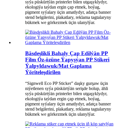
syýa püskürtýän printerler bilen utgaşyklydyr,
ekologiýa taýdan ergin çap etmek, boýag,
pigment syýalary üçin amatlydyr, adatça banner
stend belgilerini, plakatlary, reklama tagtalaryny
bükmek we görkezmek üçin ulanylýar.
Bäsdeşlikli Bahaly Çap Edilýän PP
Film Öz-özüne Ýapyşýan PP Stikeri
Ýalpyldawuk/Mat Gaplama
Ýöriteleşdirilen
“Signwell Eco PP Sticker” daşky gurşaw üçin
niýetlenen syýa püskürtýän serişde bolup, ähli
syýa püskürtýän printerler bilen utgaşyklydyr,
ekologiýa taýdan ergin çap etmek, boýag,
pigment syýalary üçin amatlydyr, adatça banner
stend belgilerini, plakatlary, reklama tagtalaryny
bükmek we görkezmek üçin ulanylýar.