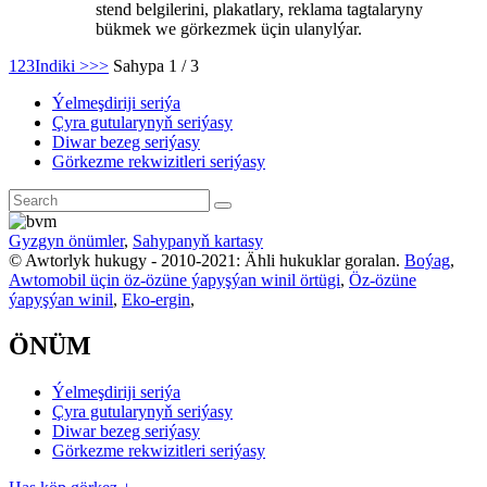
stend belgilerini, plakatlary, reklama tagtalaryny
bükmek we görkezmek üçin ulanylýar.
1
2
3
Indiki >
>>
Sahypa 1 / 3
Ýelmeşdiriji seriýa
Çyra gutularynyň seriýasy
Diwar bezeg seriýasy
Görkezme rekwizitleri seriýasy
Gyzgyn önümler
,
Sahypanyň kartasy
© Awtorlyk hukugy - 2010-2021: Ähli hukuklar goralan.
Boýag
,
Awtomobil üçin öz-özüne ýapyşýan winil örtügi
,
Öz-özüne
ýapyşýan winil
,
Eko-ergin
,
ÖNÜM
Ýelmeşdiriji seriýa
Çyra gutularynyň seriýasy
Diwar bezeg seriýasy
Görkezme rekwizitleri seriýasy