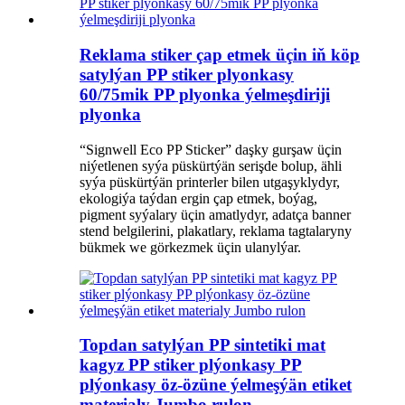
Reklama stiker çap etmek üçin iň köp
satylýan PP stiker plyonkasy
60/75mik PP plyonka ýelmeşdiriji
plyonka
“Signwell Eco PP Sticker” daşky gurşaw üçin
niýetlenen syýa püskürtýän serişde bolup, ähli
syýa püskürtýän printerler bilen utgaşyklydyr,
ekologiýa taýdan ergin çap etmek, boýag,
pigment syýalary üçin amatlydyr, adatça banner
stend belgilerini, plakatlary, reklama tagtalaryny
bükmek we görkezmek üçin ulanylýar.
Topdan satylýan PP sintetiki mat
kagyz PP stiker plýonkasy PP
plýonkasy öz-özüne ýelmeşýän etiket
materialy Jumbo rulon