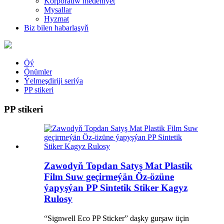
Korporatiw medeniýet
Mysallar
Hyzmat
Biz bilen habarlaşyň
Öý
Önümler
Ýelmeşdiriji seriýa
PP stikeri
PP stikeri
Zawodyň Topdan Satyş Mat Plastik
Film Suw geçirmeýän Öz-özüne
ýapyşýan PP Sintetik Stiker Kagyz
Rulosy
“Signwell Eco PP Sticker” daşky gurşaw üçin