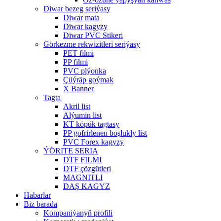
Diwar bezeg seriýasy
Diwar mata
Diwar kagyzy
Diwar PVC Stikeri
Görkezme rekwizitleri seriýasy
PET filmi
PP filmi
PVC plýonka
Çüýräp goýmak
X Banner
Tagta
Akril list
Alýumin list
KT köpük tagtasy
PP gofrirlenen boşlukly list
PVC Forex kagyzy
ÝÖRITE SERIA
DTF FILMI
DTF çözgütleri
MAGNITLI
DAŞ KAGYZ
Habarlar
Biz barada
Kompaniýanyň profili