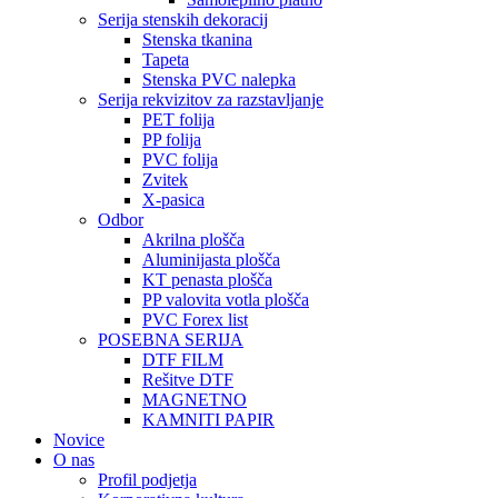
Serija stenskih dekoracij
Stenska tkanina
Tapeta
Stenska PVC nalepka
Serija rekvizitov za razstavljanje
PET folija
PP folija
PVC folija
Zvitek
X-pasica
Odbor
Akrilna plošča
Aluminijasta plošča
KT penasta plošča
PP valovita votla plošča
PVC Forex list
POSEBNA SERIJA
DTF FILM
Rešitve DTF
MAGNETNO
KAMNITI PAPIR
Novice
O nas
Profil podjetja