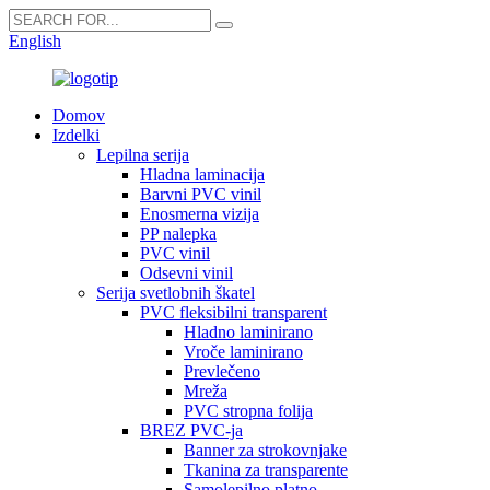
English
Domov
Izdelki
Lepilna serija
Hladna laminacija
Barvni PVC vinil
Enosmerna vizija
PP nalepka
PVC vinil
Odsevni vinil
Serija svetlobnih škatel
PVC fleksibilni transparent
Hladno laminirano
Vroče laminirano
Prevlečeno
Mreža
PVC stropna folija
BREZ PVC-ja
Banner za strokovnjake
Tkanina za transparente
Samolepilno platno