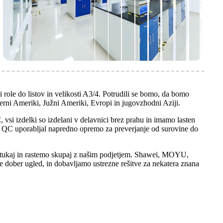
i role do listov in velikosti A3/4. Potrudili se bomo, da bomo
verni Ameriki, Južni Ameriki, Evropi in jugovzhodni Aziji.
si izdelki so izdelani v delavnici brez prahu in imamo lasten
o QC uporabljal napredno opremo za preverjanje od surovine do
 tukaj in rastemo skupaj z našim podjetjem. Shawei, MOYU,
 dober ugled, in dobavljamo ustrezne rešitve za nekatera znana