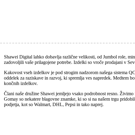
Shawei Digital lahko dobavlja različne velikosti, od Jumbol role, min
zadovoljili vaše prilagojene potrebe. Izdelki so vroče prodajani v Se
Kakovost vseh izdelkov je pod strogim nadzorom našega sistema QC, v
oddelek za raziskave in razvoj, ki spremlja ves napredek. Medtem b
končnih izdelkov.
Člani naše družine Shawei jemljejo vsako podrobnost resno. Živimo
Gomay so nekatere blagovne znamke, ki so si na našem trgu pridobile
podjetja, kot so Walmart, DHL, Pepsi in tako naprej.