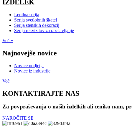
IZDELEK
Lepilna serija
Serija svetlobnih škatel
Serija stenskih dekoracij
Serija rekvizitov za razstavljanje
Več +
Najnovejše novice
Novice podjetja
Novice iz industrije
Več +
KONTAKTIRAJTE NAS
Za povpraševanja o naših izdelkih ali ceniku nam, pro
NAROČITE SE