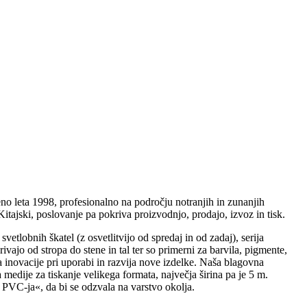
eno leta 1998, profesionalno na področju notranjih in zunanjih
tajski, poslovanje pa pokriva proizvodnjo, prodajo, izvoz in tisk.
vetlobnih škatel (z osvetlitvijo od spredaj in od zadaj), serija
rivajo od stropa do stene in tal ter so primerni za barvila, pigmente,
a inovacije pri uporabi in razvija nove izdelke. Naša blagovna
edije za tiskanje velikega formata, največja širina pa je 5 m.
VC-ja«, da bi se odzvala na varstvo okolja.