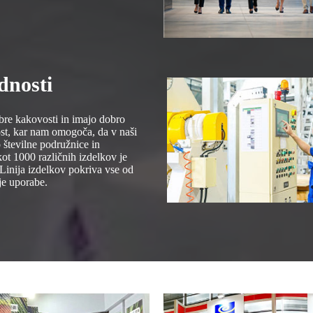
dnosti
obre kakovosti in imajo dobro
st, kar nam omogoča, da v naši
 številne podružnice in
 kot 1000 različnih izdelkov je
 Linija izdelkov pokriva vse od
je uporabe.