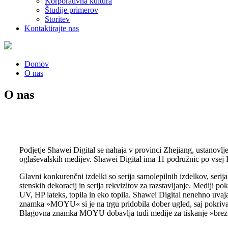
Korporativna kultura
Študije primerov
Storitev
Kontaktirajte nas
Domov
O nas
O nas
Podjetje Shawei Digital se nahaja v provinci Zhejiang, ustanovlj
oglaševalskih medijev. Shawei Digital ima 11 podružnic po vsej Ki
Glavni konkurenčni izdelki so serija samolepilnih izdelkov, serija s
stenskih dekoracij in serija rekvizitov za razstavljanje. Mediji pok
UV, HP lateks, topila in eko topila. Shawei Digital nenehno uvaj
znamka »MOYU« si je na trgu pridobila dober ugled, saj pokriva m
Blagovna znamka MOYU dobavlja tudi medije za tiskanje »brez P