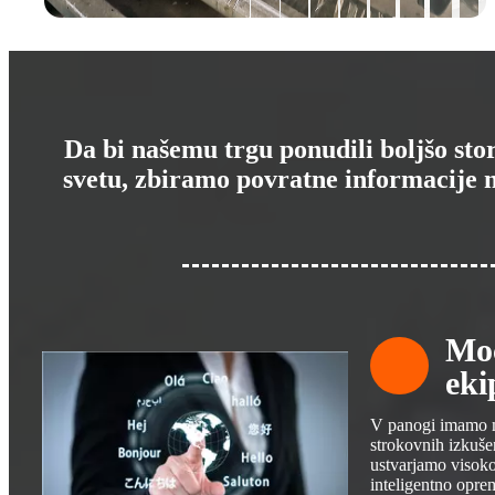
Da bi našemu trgu ponudili boljšo s
svetu, zbiramo povratne informacije n
Moč
eki
V panogi imamo m
strokovnih izkuše
ustvarjamo visok
inteligentno opre