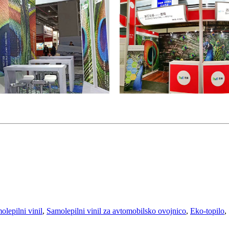
olepilni vinil
,
Samolepilni vinil za avtomobilsko ovojnico
,
Eko-topilo
,