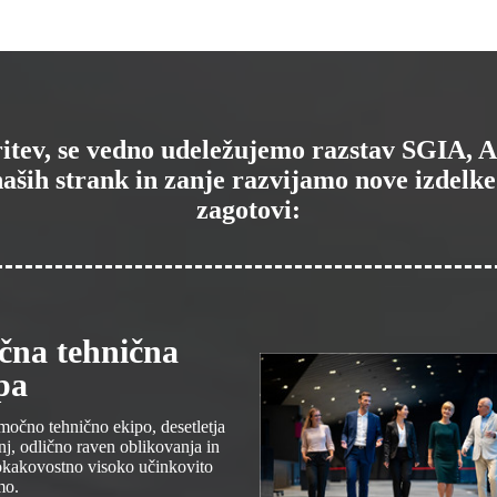
toritev, se vedno udeležujemo razstav SGI
aših strank in zanje razvijamo nove izdelke.
zagotovi:
na tehnična
pa
očno tehnično ekipo, desetletja
nj, odlično raven oblikovanja in
okakovostno visoko učinkovito
mo.