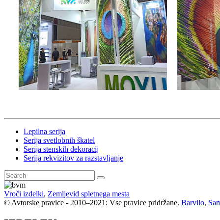
Lepilna serija
Serija svetlobnih škatel
Serija stenskih dekoracij
Serija rekvizitov za razstavljanje
Vroči izdelki
,
Zemljevid spletnega mesta
© Avtorske pravice - 2010–2021: Vse pravice pridržane.
Barvilo
,
Sam