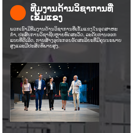
ທີມງານດ້ານວິຊາການທີ່
ເຂັ້ມແຂງ
ພວກເຮົາມີທີມງານດ້ານວິຊາການທີ່ເຂັ້ມແຂງໃນອຸດສາຫະ
ກໍາ, ປະສົບການວິຊາຊີບຫຼາຍທົດສະວັດ, ລະດັບການອອກ
ແບບທີ່ດີເລີດ, ການສ້າງອຸປະກອນອັດສະລິຍະທີ່ມີຄຸນນະພາບ
ສູງແລະມີປະສິດທິພາບສູງ.