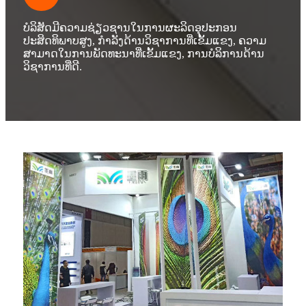
ບໍລິສັດມີຄວາມຊ່ຽວຊານໃນການຜະລິດອຸປະກອນ
ປະສິດທິພາບສູງ, ກໍາລັງດ້ານວິຊາການທີ່ເຂັ້ມແຂງ, ຄວາມ
ສາມາດໃນການພັດທະນາທີ່ເຂັ້ມແຂງ, ການບໍລິການດ້ານ
ວິຊາການທີ່ດີ.