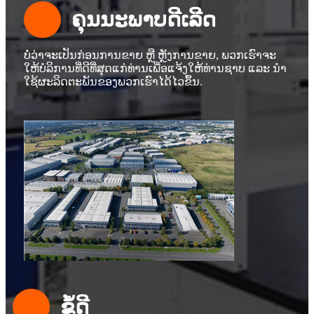
ຄຸນນະພາບດີເລີດ
ບໍ່ວ່າຈະເປັນກ່ອນການຂາຍ ຫຼື ຫຼັງການຂາຍ, ພວກເຮົາຈະ
ໃຫ້ບໍລິການທີ່ດີທີ່ສຸດແກ່ທ່ານເພື່ອແຈ້ງໃຫ້ທ່ານຊາບ ແລະ ນຳ
ໃຊ້ຜະລິດຕະພັນຂອງພວກເຮົາໄດ້ໄວຂຶ້ນ.
ຂໍ້ດີ