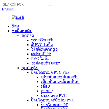
English
ບ້ານ
ຜະລິດຕະພັນ
ຊຸດກາວ
ການເຄືອບເຢັນ
ສີ PVC ໄວນິລ
ວິໄສທັດທາງດຽວ
ສະຕິກເກີ PP
PVC ໄວນິລ
ໄວນິລສະທ້ອນແສງ
ຊຸດກ່ອງໄຟ
ປ້າຍໂຄສະນາ PVC Flex
ເຄືອບດ້ວຍລາມິເນດເຢັນ
ເຄືອບດ້ວຍລາມິເນດຮ້ອນ
ເຄືອບ
ຕາໜ່າງ
ຟິມເພດານ PVC
ປ້າຍໂຄສະນາທີ່ບໍ່ແມ່ນ PVC
ປ້າຍໂຄສະນາ PE