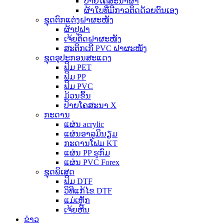
ປ້າຍໂຄສະນາຜ້າ
ຜ້າໃບທີ່ມີກາວຕິດດ້ວຍຕົນເອງ
ຊຸດຕົກແຕ່ງຝາຜະໜັງ
ຜ້າປູຝາ
ເຈ້ຍຕິດຝາຜະໜັງ
ສະຕິກເກີ PVC ຝາຜະໜັງ
ຊຸດອຸປະກອນສະແດງ
ຟິມ PET
ຟິມ PP
ຟິມ PVC
ມ້ວນຂຶ້ນ
ປ້າຍໂຄສະນາ X
ກະດານ
ແຜ່ນ acrylic
ແຜ່ນອາລູມິນຽມ
ກະດານໂຟມ KT
ແຜ່ນ PP ຮູກົມ
ແຜ່ນ PVC Forex
ຊຸດພິເສດ
ຟິມ DTF
ວິທີແກ້ໄຂ DTF
ແມ່ເຫຼັກ
ເຈ້ຍຫີນ
ຂ່າວ