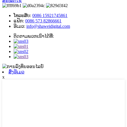
ສະໝັກໃຊ້
ໂທລະສັບ:
0086 15921745861
ແຟັກ:
0086 573 82866661
ອີເມວ:
info@shaweidigital.com
ຕິດຕາມພວກເຮົາໄດ້ທີ່:
ສົ່ງອີເມວ
x