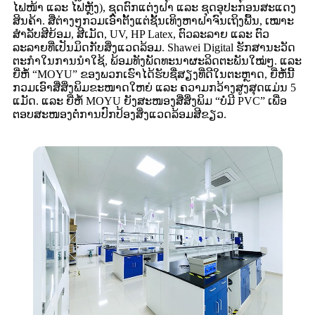
ໄຟໜ້າ ແລະ ໄຟຫຼັງ), ຊຸດຕົກແຕ່ງຝາ ແລະ ຊຸດອຸປະກອນສະແດງ
ສິນຄ້າ. ສື່ຕ່າງໆກວມເອົາຕັ້ງແຕ່ຊັ້ນເທິງຫາຝາຈົນເຖິງພື້ນ, ເໝາະ
ສຳລັບສີຍ້ອມ, ສີເມັດ, UV, HP Latex, ຕົວລະລາຍ ແລະ ຕົວ
ລະລາຍທີ່ເປັນມິດກັບສິ່ງແວດລ້ອມ. Shawei Digital ຮັກສານະວັດ
ຕະກຳໃນການນຳໃຊ້, ພ້ອມທັງພັດທະນາຜະລິດຕະພັນໃໝ່ໆ. ແລະ
ຍີ່ຫໍ້ “MOYU” ຂອງພວກເຮົາໄດ້ຮັບຊື່ສຽງທີ່ດີໃນຕະຫຼາດ, ຍີ່ຫໍ້ນີ້
ກວມເອົາສື່ສິ່ງພິມຂະໜາດໃຫຍ່ ແລະ ຄວາມກວ້າງສູງສຸດແມ່ນ 5
ແມັດ. ແລະ ຍີ່ຫໍ້ MOYU ຍັງສະໜອງສື່ສິ່ງພິມ “ບໍ່ມີ PVC” ເພື່ອ
ຕອບສະໜອງຕໍ່ການປົກປ້ອງສິ່ງແວດລ້ອມສີຂຽວ.