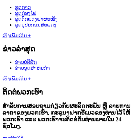
ຊຸດກາວ
ຊຸດກ່ອງໄຟ
ຊຸດຕົກແຕ່ງຝາຜະໜັງ
ຊຸດອຸປະກອນສະແດງ
ເບິ່ງເພີ່ມເຕີມ +
ຂ່າວລ່າສຸດ
ຂ່າວບໍລິສັດ
ຂ່າວອຸດສາຫະກຳ
ເບິ່ງເພີ່ມເຕີມ +
ຕິດຕໍ່ພວກເຮົາ
ສຳລັບການສອບຖາມກ່ຽວກັບຜະລິດຕະພັນ ຫຼື ລາຍການ
ລາຄາຂອງພວກເຮົາ, ກະລຸນາຝາກອີເມວຂອງທ່ານໄວ້ໃຫ້
ພວກເຮົາ ແລະ ພວກເຮົາຈະຕິດຕໍ່ກັບທ່ານພາຍໃນ 24
ຊົ່ວໂມງ.