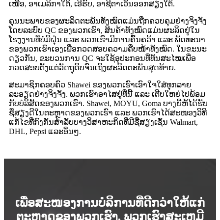
ເໜືອ, ອາເມລິກາໃຕ້, ເອີຣົບ, ອາຊີຕາເວັນອອກສຽງໃຕ້.
ຄຸນນະພາບຂອງຜະລິດຕະພັນທັງໝົດແມ່ນຖືກຄວບຄຸມຢ່າງຈິງຈັງ
ໂດຍລະບົບ QC ຂອງພວກເຮົາ, ສິນຄ້າທັງໝົດແມ່ນຜະລິດຢູ່ໃນ
ໂຮງງານທີ່ບໍ່ມີຝຸ່ນ ແລະ ພວກເຮົາມີການຄົ້ນຄວ້າ ແລະ ພັດທະນາ
ຂອງພວກເຮົາເອງເພື່ອກວດສອບຄວາມຄືບໜ້າທັງໝົດ. ໃນຂະນະ
ດຽວກັນ, ຂະບວນການ QC ຈະໃຊ້ອຸປະກອນທີ່ທັນສະໄໝເພື່ອ
ກວດສອບຕັ້ງແຕ່ວັດຖຸດິບຈົນເຖິງຜະລິດຕະພັນສຸດທ້າຍ.
ສະມາຊິກຄອບຄົວ Shawei ຂອງພວກເຮົາເອົາໃຈໃສ່ທຸກລາຍ
ລະອຽດຢ່າງຈິງຈັງ. ພວກເຮົາອາໄສຢູ່ທີ່ນີ້ ແລະ ເຕີບໃຫຍ່ໄປພ້ອມ
ກັບບໍລິສັດຂອງພວກເຮົາ. Shawei, MOYU, Goma ບາງຍີ່ຫໍ້ໄດ້ຮັບ
ຊື່ສຽງດີໃນຕະຫຼາດຂອງພວກເຮົາ ແລະ ພວກເຮົາໄດ້ສະໜອງວິທີ
ແກ້ໄຂທີ່ກົງກັນສຳລັບບາງວິສາຫະກິດທີ່ມີຊື່ສຽງເຊັ່ນ Walmart,
DHL, Pepsi ແລະອື່ນໆ.
ເພື່ອສະໜອງການບໍລິການທີ່ດີກວ່າໃຫ້ແກ່
ຕະຫຼາດຂອງພວກເຮົາ, ພວກເຮົາສະເຫມີ