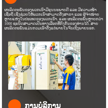
ຜະລິດຕະພັນຂອງພວກເຮົາມີຄຸນນະພາບດີ ແລະ ມີຄວາມໜ້າ
ເຊື່ອຖື ເຊິ່ງຊ່ວຍໃຫ້ພວກເຮົາສາມາດຕັ້ງສາຂາ ແລະ ຜູ້ຈຳໜ່າຍ
ຫຼາຍແຫ່ງໃນປະເທດຂອງພວກເຮົາ. ແລະ ຜະລິດຕະພັນຫຼາຍກວ່າ
1000 ຊະນິດສາມາດເປັນທາງເລືອກທີ່ກົງກັນຂອງທ່ານໄດ້. ສາຍ
ຜະລິດຕະພັນແມ່ນກວມເອົາຕັ້ງແຕ່ພາຍໃນຈົນເຖິງພາຍນອກ.
ການບໍລິການ