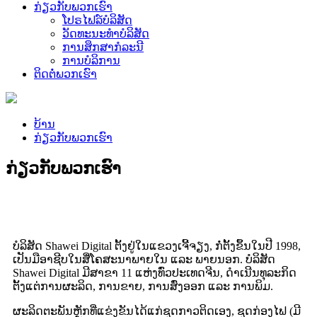
ກ່ຽວກັບພວກເຮົາ
ໂປຣໄຟລ໌ບໍລິສັດ
ວັດທະນະທໍາບໍລິສັດ
ການສຶກສາກໍລະນີ
ການບໍລິການ
ຕິດຕໍ່ພວກເຮົາ
ບ້ານ
ກ່ຽວກັບພວກເຮົາ
ກ່ຽວກັບພວກເຮົາ
ບໍລິສັດ Shawei Digital ຕັ້ງຢູ່ໃນແຂວງເຈີ້ຈຽງ, ກໍ່ຕັ້ງຂຶ້ນໃນປີ 1998,
ເປັນມືອາຊີບໃນສື່ໂຄສະນາພາຍໃນ ແລະ ພາຍນອກ. ບໍລິສັດ
Shawei Digital ມີສາຂາ 11 ແຫ່ງທົ່ວປະເທດຈີນ, ດຳເນີນທຸລະກິດ
ຕັ້ງແຕ່ການຜະລິດ, ການຂາຍ, ການສົ່ງອອກ ແລະ ການພິມ.
ຜະລິດຕະພັນຫຼັກທີ່ແຂ່ງຂັນໄດ້ແກ່ຊຸດກາວຕິດເອງ, ຊຸດກ່ອງໄຟ (ມີ