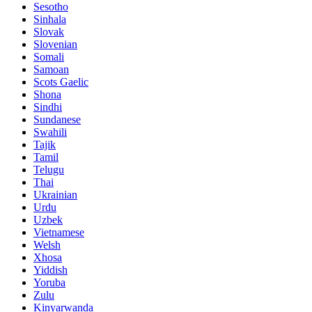
Sesotho
Sinhala
Slovak
Slovenian
Somali
Samoan
Scots Gaelic
Shona
Sindhi
Sundanese
Swahili
Tajik
Tamil
Telugu
Thai
Ukrainian
Urdu
Uzbek
Vietnamese
Welsh
Xhosa
Yiddish
Yoruba
Zulu
Kinyarwanda