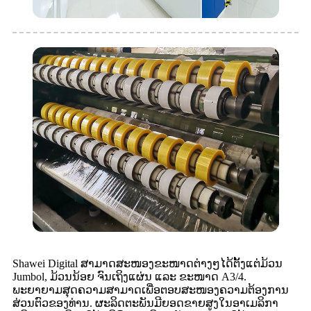
Shawei Digital ສາມາດສະໜອງຂະໜາດຕ່າງໆໄດ້ຕັ້ງແຕ່ມ້ວນ
Jumbol, ມ້ວນນ້ອຍ ຈົນເຖິງແຜ່ນ ແລະ ຂະໜາດ A3/4.
ພະຍາຍາມສຸດຄວາມສາມາດເພື່ອຕອບສະໜອງຄວາມຕ້ອງການ
ສ່ວນຕົວຂອງທ່ານ. ຜະລິດຕະພັນມີຍອດຂາຍສູງໃນອາເມລິກາ