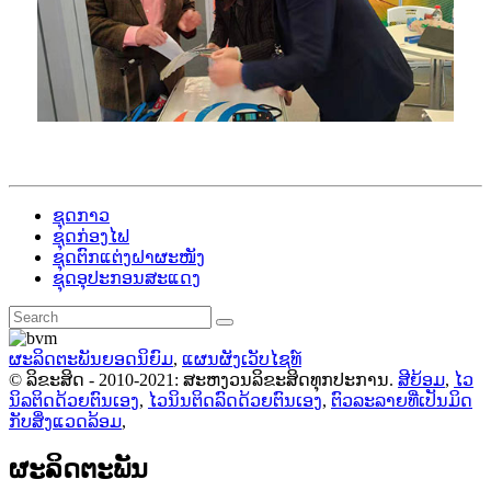
ຊຸດກາວ
ຊຸດກ່ອງໄຟ
ຊຸດຕົກແຕ່ງຝາຜະໜັງ
ຊຸດອຸປະກອນສະແດງ
ຜະລິດຕະພັນຍອດນິຍົມ
,
ແຜນຜັງເວັບໄຊທ໌
© ລິຂະສິດ - 2010-2021: ສະຫງວນລິຂະສິດທຸກປະການ.
ສີຍ້ອມ
,
ໄວ
ນິລຕິດດ້ວຍຕົນເອງ
,
ໄວນິນຕິດລົດດ້ວຍຕົນເອງ
,
ຕົວລະລາຍທີ່ເປັນມິດ
ກັບສິ່ງແວດລ້ອມ
,
ຜະລິດຕະພັນ