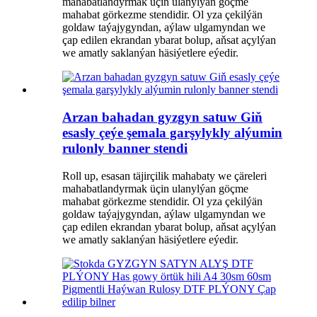
mahabatlandyrmak üçin ulanylýan göçme
mahabat görkezme stendidir. Ol yza çekilýän
goldaw taýajygyndan, aýlaw ulgamyndan we
çap edilen ekrandan ybarat bolup, aňsat açylýan
we amatly saklanýan häsiýetlere eýedir.
Arzan bahadan gyzgyn satuw Giň
esasly çeýe şemala garşylykly alýumin
rulonly banner stendi
Roll up, esasan täjirçilik mahabaty we çäreleri
mahabatlandyrmak üçin ulanylýan göçme
mahabat görkezme stendidir. Ol yza çekilýän
goldaw taýajygyndan, aýlaw ulgamyndan we
çap edilen ekrandan ybarat bolup, aňsat açylýan
we amatly saklanýan häsiýetlere eýedir.