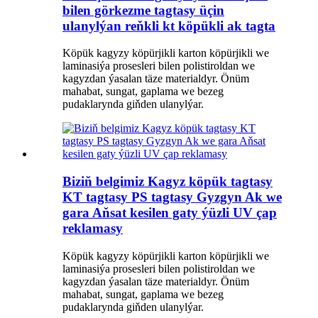
bilen görkezme tagtasy üçin
ulanylýan reňkli kt köpükli ak tagta
Köpük kagyzy köpürjikli karton köpürjikli we
laminasiýa prosesleri bilen polistiroldan we
kagyzdan ýasalan täze materialdyr. Önüm
mahabat, sungat, gaplama we bezeg
pudaklarynda giňden ulanylýar.
Biziň belgimiz Kagyz köpük tagtasy
KT tagtasy PS tagtasy Gyzgyn Ak we
gara Aňsat kesilen gaty ýüzli UV çap
reklamasy
Köpük kagyzy köpürjikli karton köpürjikli we
laminasiýa prosesleri bilen polistiroldan we
kagyzdan ýasalan täze materialdyr. Önüm
mahabat, sungat, gaplama we bezeg
pudaklarynda giňden ulanylýar.