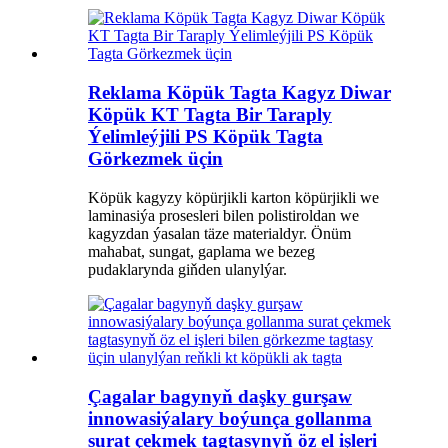
Reklama Köpük Tagta Kagyz Diwar
Köpük KT Tagta Bir Taraply
Ýelimleýjili PS Köpük Tagta
Görkezmek üçin
Köpük kagyzy köpürjikli karton köpürjikli we
laminasiýa prosesleri bilen polistiroldan we
kagyzdan ýasalan täze materialdyr. Önüm
mahabat, sungat, gaplama we bezeg
pudaklarynda giňden ulanylýar.
Çagalar bagynyň daşky gurşaw
innowasiýalary boýunça gollanma
surat çekmek tagtasynyň öz el işleri