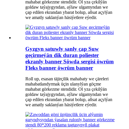
mahabat görkezme stendidir. Ol yza çekilýän
goldaw taýajygyndan, aýlaw ulgamyndan we
çap edilen ekrandan ybarat bolup, aňsat açylýan
we amatly saklanýan häsiýetlere eýedir.
Gyzgyn satuwly sanly çap Suw
geçirmeýän dik duran poliester
ekranly banner Söwda sergisi öwrüm
Fleks banner öwrüm banner
Roll up, esasan täjirçilik mahabaty we çäreleri
mahabatlandyrmak üçin ulanylýan göçme
mahabat görkezme stendidir. Ol yza çekilýän
goldaw taýajygyndan, aýlaw ulgamyndan we
çap edilen ekrandan ybarat bolup, aňsat açylýan
we amatly saklanýan häsiýetlere eýedir.