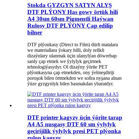
Stokda GYZGYN SATYN ALYŞ
DTF PLÝONY Has gowy örtük hili
A4 30sm 60sm Pigmentli Haýwan
Rulosy DTF PLÝONY Çap edilip
bilner
DTF plýonkasy (Direct to Film) dürli matalara
we materiallara ýokary hilli, doly reňkli
dizaýnlary ulanmak üçin ulanylýan döwrebap
sanly çap etmek we ýylylyk geçirmek
tehnologiýasydyr. Ol dizaýny ýörite PET
plýonkasyna çap etmekden, ony ýelmeşdiriji
poroşok bilen örtmekden we soňra nyşana alnan
ýüze gyzgynlyk bilen basmakdan ybaratdyr.
DTF printer kagyzy üçin ýörite tarap
A4 A5 nusgasy DTF 60 sm ýylylyk
geçirijilik ýylylyk presi PET plýonka
rulon kagyzy