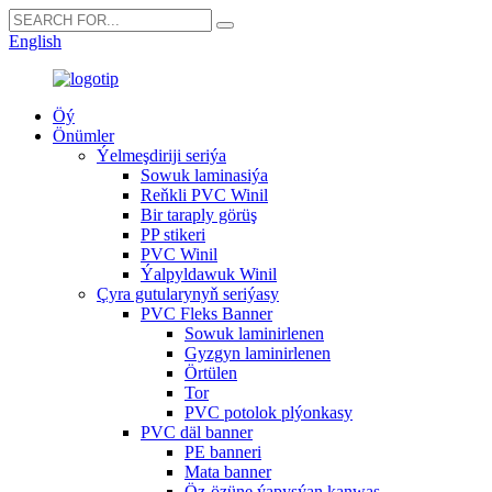
English
Öý
Önümler
Ýelmeşdiriji seriýa
Sowuk laminasiýa
Reňkli PVC Winil
Bir taraply görüş
PP stikeri
PVC Winil
Ýalpyldawuk Winil
Çyra gutularynyň seriýasy
PVC Fleks Banner
Sowuk laminirlenen
Gyzgyn laminirlenen
Örtülen
Tor
PVC potolok plýonkasy
PVC däl banner
PE banneri
Mata banner
Öz-özüne ýapyşýan kanwas