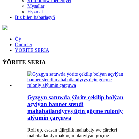
Korporatiw medeniýet
Mysallar
Hyzmat
Biz bilen habarlaşyň
Öý
Önümler
ÝÖRITE SERIA
ÝÖRITE SERIA
Gyzgyn satuwda ýörite çekilip bolýan
açylýan banner stendi
mahabatlandyryş üçin göçme rulonly
alýumin çarçuwa
Roll up, esasan täjirçilik mahabaty we çäreleri
mahabatlandyrmak üçin ulanylýan göçme