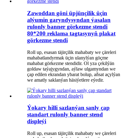
Zawoddan göni üpjünçilik üçin
alýumin garyndysyndan ýasalan
rulonly banner görkezme stendi
80*200 reklama tagtasynyň plakat
görkezme stendi
Roll up, esasan täjirçilik mahabaty we çäreleri
mahabatlandyrmak üçin ulanylýan göçme
mahabat görkezme stendidir. Ol yza çekilýän
goldaw taýajygyndan, aýlaw ulgamyndan we
çap edilen ekrandan ybarat bolup, aňsat açylýan
we amatly saklanýan häsiýetlere eýedir.
Ýokary hilli sazlanýan sanly çap
standart rulonly banner stend
displeýi
Roll up, esasan täjirçilik mahabaty we çäreleri