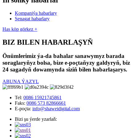
Iň soňky habarlar
Kompaniýa habarlary
Senagat habarlary
Has köp görkez +
BIZ BILEN HABARLAŞYŇ
Önümlerimiz ýa-da bahalar sanawymyz barada
soraglaryňyz bolsa, bize e-poçtaňyzy galdyryň, biz
24 sagadyň dowamynda siziň bilen habarlaşarys.
ABUNA ÝAZYL
Tel:
0086 15921745861
Faks:
0086 573 82866661
E-poçta:
info@shaweidigital.com
Bizi şu ýerde yzarlaň: