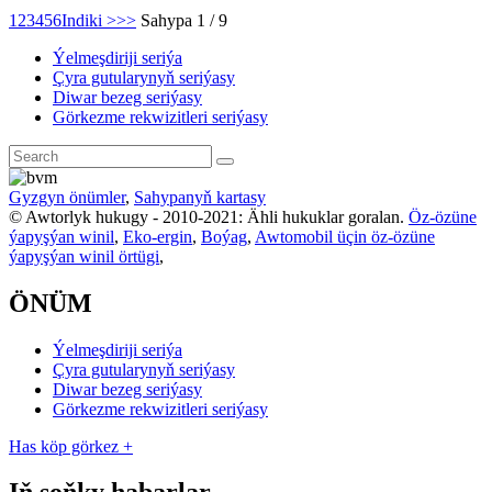
1
2
3
4
5
6
Indiki >
>>
Sahypa 1 / 9
Ýelmeşdiriji seriýa
Çyra gutularynyň seriýasy
Diwar bezeg seriýasy
Görkezme rekwizitleri seriýasy
Gyzgyn önümler
,
Sahypanyň kartasy
© Awtorlyk hukugy - 2010-2021: Ähli hukuklar goralan.
Öz-özüne
ýapyşýan winil
,
Eko-ergin
,
Boýag
,
Awtomobil üçin öz-özüne
ýapyşýan winil örtügi
,
ÖNÜM
Ýelmeşdiriji seriýa
Çyra gutularynyň seriýasy
Diwar bezeg seriýasy
Görkezme rekwizitleri seriýasy
Has köp görkez +