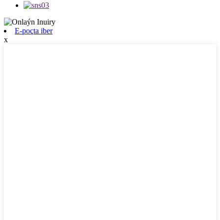
E-poçta iber
x