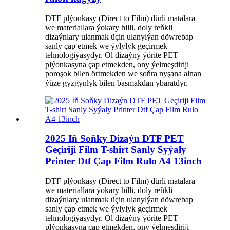
DTF plýonkasy (Direct to Film) dürli matalara
we materiallara ýokary hilli, doly reňkli
dizaýnlary ulanmak üçin ulanylýan döwrebap
sanly çap etmek we ýylylyk geçirmek
tehnologiýasydyr. Ol dizaýny ýörite PET
plýonkasyna çap etmekden, ony ýelmeşdiriji
poroşok bilen örtmekden we soňra nyşana alnan
ýüze gyzgynlyk bilen basmakdan ybaratdyr.
2025 Iň Soňky Dizaýn DTF PET
Geçiriji Film T-shirt Sanly Syýaly
Printer Dtf Çap Film Rulo A4 13inch
DTF plýonkasy (Direct to Film) dürli matalara
we materiallara ýokary hilli, doly reňkli
dizaýnlary ulanmak üçin ulanylýan döwrebap
sanly çap etmek we ýylylyk geçirmek
tehnologiýasydyr. Ol dizaýny ýörite PET
plýonkasyna çap etmekden, ony ýelmeşdiriji