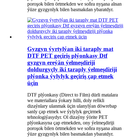
poroşok bilen örtmekden we soňra nyşana alnan
ýüze gyzgynlyk bilen basmakdan ybaratdyr.
Gyzgyn ýyrtylýan iki taraply mat
DTF PET geçiriş plýonkasy Dtf
gyzgyn ereýän ýelmeşdiriji
doldurgyçly iki taraply ýelmeşdiriji
plýonka ýylylyk geçiriş çap etmek
üçin
DTF plýonkasy (Direct to Film) dürli matalara
we materiallara ýokary hilli, doly reňkli
dizaýnlary ulanmak üçin ulanylýan döwrebap
sanly çap etmek we ýylylyk geçirmek
tehnologiýasydyr. Ol dizaýny ýörite PET
plýonkasyna çap etmekden, ony ýelmeşdiriji
poroşok bilen örtmekden we soňra nyşana alnan
ýüze gyzgynlyk bilen basmakdan ybaratdyr.