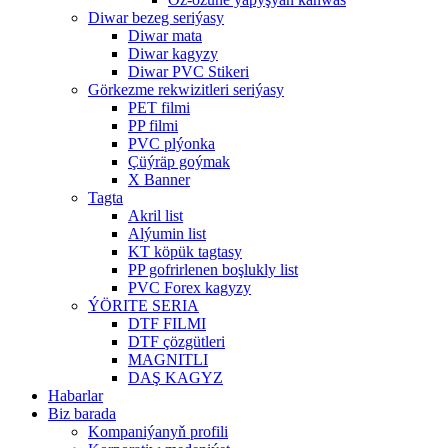
Diwar bezeg seriýasy
Diwar mata
Diwar kagyzy
Diwar PVC Stikeri
Görkezme rekwizitleri seriýasy
PET filmi
PP filmi
PVC plýonka
Çüýräp goýmak
X Banner
Tagta
Akril list
Alýumin list
KT köpük tagtasy
PP gofrirlenen boşlukly list
PVC Forex kagyzy
ÝÖRITE SERIA
DTF FILMI
DTF çözgütleri
MAGNITLI
DAŞ KAGYZ
Habarlar
Biz barada
Kompaniýanyň profili