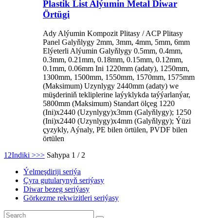
Plastik List Alýumin Metal Diwar
Örtügi
Ady Alýumin Kompozit Plitasy / ACP Plitasy
Panel Galyňlygy 2mm, 3mm, 4mm, 5mm, 6mm
Elýeterli Alýumin Galyňlygy 0.5mm, 0.4mm,
0.3mm, 0.21mm, 0.18mm, 0.15mm, 0.12mm,
0.1mm, 0.06mm Ini 1220mm (adaty), 1250mm,
1300mm, 1500mm, 1550mm, 1570mm, 1575mm
(Maksimum) Uzynlygy 2440mm (adaty) we
müşderiniň tekliplerine laýyklykda taýýarlanýar,
5800mm (Maksimum) Standart ölçeg 1220
(Ini)x2440 (Uzynlygy)x3mm (Galyňlygy); 1250
(Ini)x2440 (Uzynlygy)x4mm (Galyňlygy); Ýüzi
çyzykly, Aýnaly, PE bilen örtülen, PVDF bilen
örtülen
1
2
Indiki >
>>
Sahypa 1 / 2
Ýelmeşdiriji seriýa
Çyra gutularynyň seriýasy
Diwar bezeg seriýasy
Görkezme rekwizitleri seriýasy