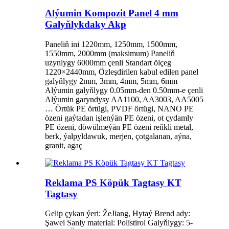
Alýumin Kompozit Panel 4 mm
Galyňlykdaky Akp
Paneliň ini 1220mm, 1250mm, 1500mm,
1550mm, 2000mm (maksimum) Paneliň
uzynlygy 6000mm çenli Standart ölçeg
1220×2440mm, Özleşdirilen kabul edilen panel
galyňlygy 2mm, 3mm, 4mm, 5mm, 6mm
Alýumin galyňlygy 0.05mm-den 0.50mm-e çenli
Alýumin garyndysy AA1100, AA3003, AA5005
… Örtük PE örtügi, PVDF örtügi, NANO PE
özeni gaýtadan işlenýän PE özeni, ot çydamly
PE özeni, döwülmeýän PE özeni reňkli metal,
berk, ýalpyldawuk, merjen, çotgalanan, aýna,
granit, agaç
Reklama PS Köpük Tagtasy KT
Tagtasy
Gelip çykan ýeri: ŽeJiang, Hytaý Brend ady:
Şawei Sanly material: Polistirol Galyňlygy: 5-