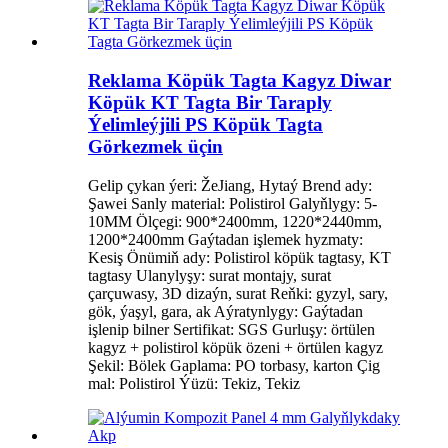
Reklama Köpük Tagta Kagyz Diwar
Köpük KT Tagta Bir Taraply
Ýelimleýjili PS Köpük Tagta
Görkezmek üçin
Gelip çykan ýeri: ŽeJiang, Hytaý Brend ady:
Şawei Sanly material: Polistirol Galyňlygy: 5-
10MM Ölçegi: 900*2400mm, 1220*2440mm,
1200*2400mm Gaýtadan işlemek hyzmaty:
Kesiş Önümiň ady: Polistirol köpük tagtasy, KT
tagtasy Ulanylyşy: surat montajy, surat
çarçuwasy, 3D dizaýn, surat Reňki: gyzyl, sary,
gök, ýaşyl, gara, ak Aýratynlygy: Gaýtadan
işlenip bilner Sertifikat: SGS Gurluşy: örtülen
kagyz + polistirol köpük özeni + örtülen kagyz
Şekil: Bölek Gaplama: PO torbasy, karton Çig
mal: Polistirol Ýüzü: Tekiz, Tekiz