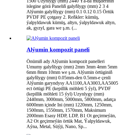
1500 Uzynlygy (mm) 2440 Ýa-da müşderiniň
islegine görä Paneliň galyňlygy (mm) 2 3 4
Alýumin galyňlygy (mm) 0.1 0.12 0.15 Örtük
PVDF PE çotgasy 2. Reňkler: kümüş,
ýalpyldawuk kümüş, altyn, ýalpyldawuk altyn,
ak, gyzyl, gara we ş.m. (...
Alýumin kompozit paneli
Önümiň ady Alýumin kompozit panelleri
Umumy galyňlygy (mm) 2mm 3mm 4mm 5mm
6mm 8mm 10mm we ş.m. Alýumin örtüginiň
galyňlygy (mm) 0.05mm-den 0.5mm-e çenli
Alýumin garyndysy AA1100,AA3003,AA5005
ect örtügi PE (kepillik möhleti 5 ýyl), PVDF
(kepillik möhleti 15 ýyl) Uzynlygy (mm)
2440mm, 3000mm, 5000mm, 5800mm, adatça
6000mm içinde Ini (mm) 1220mm, 1250mm,
1500mm, 1550mm, 1570mm, Maksimum
2000mm Esasy HDP, LDP, B1 Ot geçirmeýän,
A2 Ot geçirmeýän örtük Mat, Ýalpyldawuk,
Aýna, Metal, Süýji, Nano, Sp...