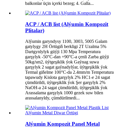
balkonlar üçin içerki bezeg; 4. Galla...
ACP / ACB list (Alýumin Kompozit
Plitalar)
Alýumin garyndysy 1100, 3003, 5005 Galam
gatylygy 2H Örtügiň berkligi 2T Uzalma 5%
Dartgynlylyk güýji 130 Mpa Temperatura
garşylyk -50°C-dan +90°C-a çenli Zarba güýji
50kg/sm2, üýtgeşiklik ýok Gaýnag suwa
garşylyk 2 sagat gaýnadylýar, üýtgeşiklik ýok
Termal giňelme 100°C-da 2.4mm/m Temperatura
tapawudy Kislota garşylyk 2% HC1-e 24 sagat
çümdürildi, üýtgeşiklik ýok Şer garşylyk 2%
NaOH-a 24 sagat çümdürildi, üýtgeşiklik ýok
Arassalama garşylyk 1000 gezek suw bilen
arassalanyldy, çümdürilmedi...
Alýumin Kompozit Panel Metal