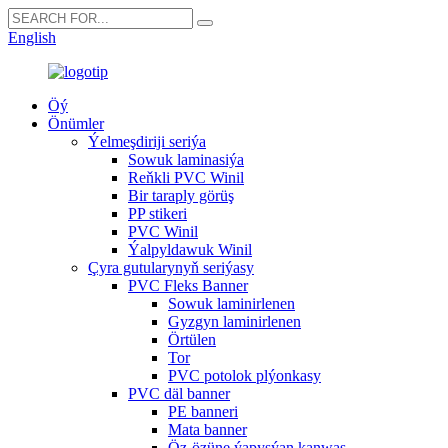
English
Öý
Önümler
Ýelmeşdiriji seriýa
Sowuk laminasiýa
Reňkli PVC Winil
Bir taraply görüş
PP stikeri
PVC Winil
Ýalpyldawuk Winil
Çyra gutularynyň seriýasy
PVC Fleks Banner
Sowuk laminirlenen
Gyzgyn laminirlenen
Örtülen
Tor
PVC potolok plýonkasy
PVC däl banner
PE banneri
Mata banner
Öz-özüne ýapyşýan kanwas