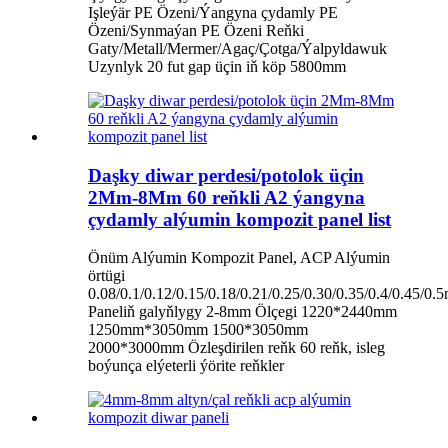
Işleýär PE Özeni/Ýangyna çydamly PE
Özeni/Synmaýan PE Özeni Reňki
Gaty/Metall/Mermer/Agaç/Çotga/Ýalpyldawuk
Uzynlyk 20 fut gap üçin iň köp 5800mm
Daşky diwar perdesi/potolok üçin
2Mm-8Mm 60 reňkli A2 ýangyna
çydamly alýumin kompozit panel list
Önüm Alýumin Kompozit Panel, ACP Alýumin
örtügi
0.08/0.1/0.12/0.15/0.18/0.21/0.25/0.30/0.35/0.4/0.45/0
Paneliň galyňlygy 2-8mm Ölçegi 1220*2440mm
1250mm*3050mm 1500*3050mm
2000*3000mm Özleşdirilen reňk 60 reňk, isleg
boýunça elýeterli ýörite reňkler