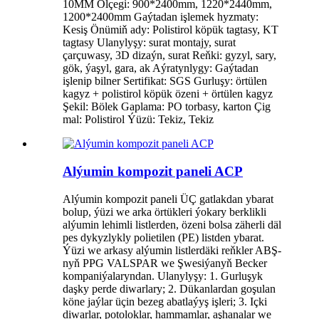
10MM Ölçegi: 900*2400mm, 1220*2440mm,
1200*2400mm Gaýtadan işlemek hyzmaty:
Kesiş Önümiň ady: Polistirol köpük tagtasy, KT
tagtasy Ulanylyşy: surat montajy, surat
çarçuwasy, 3D dizaýn, surat Reňki: gyzyl, sary,
gök, ýaşyl, gara, ak Aýratynlygy: Gaýtadan
işlenip bilner Sertifikat: SGS Gurluşy: örtülen
kagyz + polistirol köpük özeni + örtülen kagyz
Şekil: Bölek Gaplama: PO torbasy, karton Çig
mal: Polistirol Ýüzü: Tekiz, Tekiz
Alýumin kompozit paneli ACP
Alýumin kompozit paneli ÜÇ gatlakdan ybarat
bolup, ýüzi we arka örtükleri ýokary berklikli
alýumin lehimli listlerden, özeni bolsa zäherli däl
pes dykyzlykly polietilen (PE) listden ybarat.
Ýüzi we arkasy alýumin listlerdäki reňkler ABŞ-
nyň PPG VALSPAR we Şwesiýanyň Becker
kompaniýalaryndan. Ulanylyşy: 1. Gurluşyk
daşky perde diwarlary; 2. Dükanlardan goşulan
köne jaýlar üçin bezeg abatlaýyş işleri; 3. Içki
diwarlar, potoloklar, hammamlar, aşhanalar we