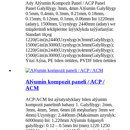
Ady Alýumin Kompozit Panel / ACP Panel
Panel Galyňlygy 3mm, 4mm Alýumin Galyňlygy
0.5mm, 0.4mm, 0.3mm, 0.21mm, 0.18mm,
0.15mm, 0.12mm, 0.1mm, 0.06mm Ini 1220mm
(adaty), 1500mm, Uzynlygy 2440mm (adaty) we
müşderiniň tekliplerine laýyklykda taýýarlanýar.
Standart ölçeg
1220(Gini)x2440(Uzynlygy)x3mm(Galyňlygy);
1500(Gini)x3000(Uzynlygy)x3mm(Galyňlygy);
1220(Gini)x2440(Uzynlygy)x4mm(Galyňlygy);
1500(Gini)x3000(Uzynlygy)x4mm(Galyňlygy);
Ýüzi Aýna, PE bilen örtülen, PVDF bilen örtülen
Alýumin kompozit paneli / ACP /
ACM
ACP/ACM list aýratynlyklary bilen alýumin
kompozit paneliniň bahasy 1. Galyňlygy: 2mm,
3mm, 4mm, 5mm, 6mm (iň meşhurlary 3mm we
4mm) Uzynlygy: 2,440mm (Maksimum uzynlyk:
6000mm) Ini: 1,220mm Alýumin folganyň
galyňlygy: 0.12 – 0.5mm Ini (mm) 1220 1250