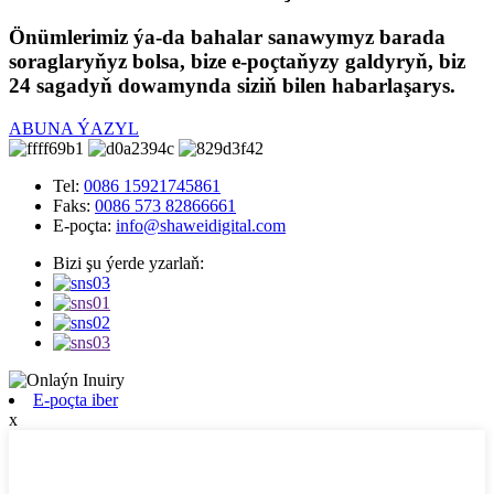
Önümlerimiz ýa-da bahalar sanawymyz barada
soraglaryňyz bolsa, bize e-poçtaňyzy galdyryň, biz
24 sagadyň dowamynda siziň bilen habarlaşarys.
ABUNA ÝAZYL
Tel:
0086 15921745861
Faks:
0086 573 82866661
E-poçta:
info@shaweidigital.com
Bizi şu ýerde yzarlaň:
E-poçta iber
x