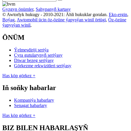
Gyzgyn önümler
,
Sahypanyň kartasy
© Awtorlyk hukugy - 2010-2021: Ähli hukuklar goralan.
Eko-ergin
,
Boýag
,
Awtomobil üçin öz-özüne ýapyşýan winil örtügi
,
Öz-özüne
ýapyşýan winil
,
ÖNÜM
Ýelmeşdiriji seriýa
Çyra gutularynyň seriýasy
Diwar bezeg seriýasy
Görkezme rekwizitleri seriýasy
Has köp görkez +
Iň soňky habarlar
Kompaniýa habarlary
Senagat habarlary
Has köp görkez +
BIZ BILEN HABARLAŞYŇ