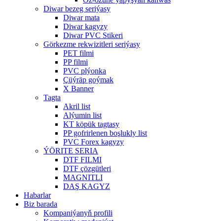
Diwar bezeg seriýasy
Diwar mata
Diwar kagyzy
Diwar PVC Stikeri
Görkezme rekwizitleri seriýasy
PET filmi
PP filmi
PVC plýonka
Çüýräp goýmak
X Banner
Tagta
Akril list
Alýumin list
KT köpük tagtasy
PP gofrirlenen boşlukly list
PVC Forex kagyzy
ÝÖRITE SERIA
DTF FILMI
DTF çözgütleri
MAGNITLI
DAŞ KAGYZ
Habarlar
Biz barada
Kompaniýanyň profili