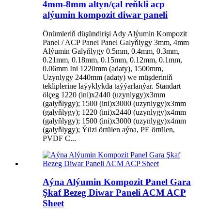
4mm-8mm altyn/çal reňkli acp
alýumin kompozit diwar paneli
Önümleriň düşündirişi Ady Alýumin Kompozit
Panel / ACP Panel Panel Galyňlygy 3mm, 4mm
Alýumin Galyňlygy 0.5mm, 0.4mm, 0.3mm,
0.21mm, 0.18mm, 0.15mm, 0.12mm, 0.1mm,
0.06mm Ini 1220mm (adaty), 1500mm,
Uzynlygy 2440mm (adaty) we müşderiniň
tekliplerine laýyklykda taýýarlanýar. Standart
ölçeg 1220 (ini)x2440 (uzynlygy)x3mm
(galyňlygy); 1500 (ini)x3000 (uzynlygy)x3mm
(galyňlygy); 1220 (ini)x2440 (uzynlygy)x4mm
(galyňlygy); 1500 (ini)x3000 (uzynlygy)x4mm
(galyňlygy); Ýüzi örtülen aýna, PE örtülen,
PVDF C...
Aýna Alýumin Kompozit Panel Gara
Şkaf Bezeg Diwar Paneli ACM ACP
Sheet