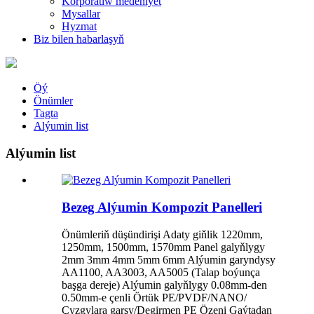
Korporatiw medeniýet
Mysallar
Hyzmat
Biz bilen habarlaşyň
Öý
Önümler
Tagta
Alýumin list
Alýumin list
Bezeg Alýumin Kompozit Panelleri
Önümleriň düşündirişi Adaty giňlik 1220mm,
1250mm, 1500mm, 1570mm Panel galyňlygy
2mm 3mm 4mm 5mm 6mm Alýumin garyndysy
AA1100, AA3003, AA5005 (Talap boýunça
başga dereje) Alýumin galyňlygy 0.08mm-den
0.50mm-e çenli Örtük PE/PVDF/NANO/
Çyzgylara garşy/Degirmen PE Özeni Gaýtadan