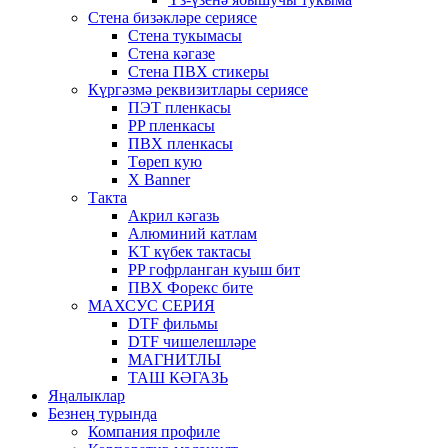
Стена бизәкләре сериясе
Стена тукымасы
Стена кәгазе
Стена ПВХ стикеры
Күргәзмә реквизитлары сериясе
ПЭТ пленкасы
PP пленкасы
ПВХ пленкасы
Төреп кую
X Banner
Такта
Акрил кәгазь
Алюминий катлам
KT күбек тактасы
PP гофрланган куыш бит
ПВХ Форекс бите
МАХСУС СЕРИЯ
DTF фильмы
DTF чишелешләре
МАГНИТЛЫ
ТАШ КӘГАЗЬ
Яңалыклар
Безнең турында
Компания профиле