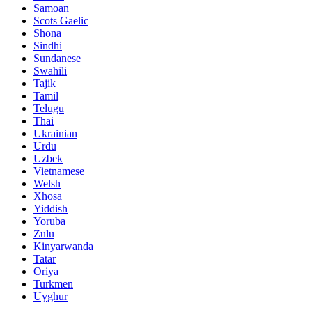
Samoan
Scots Gaelic
Shona
Sindhi
Sundanese
Swahili
Tajik
Tamil
Telugu
Thai
Ukrainian
Urdu
Uzbek
Vietnamese
Welsh
Xhosa
Yiddish
Yoruba
Zulu
Kinyarwanda
Tatar
Oriya
Turkmen
Uyghur