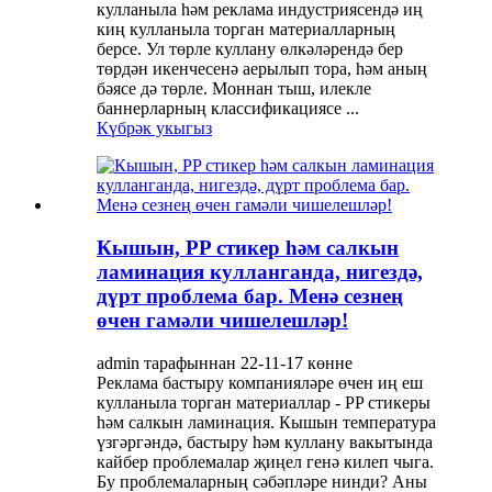
кулланыла һәм реклама индустриясендә иң
киң кулланыла торган материалларның
берсе. Ул төрле куллану өлкәләрендә бер
төрдән икенчесенә аерылып тора, һәм аның
бәясе дә төрле. Моннан тыш, илекле
баннерларның классификациясе ...
Күбрәк укыгыз
Кышын, PP стикер һәм салкын
ламинация кулланганда, нигездә,
дүрт проблема бар. Менә сезнең
өчен гамәли чишелешләр!
admin тарафыннан 22-11-17 көнне
Реклама бастыру компанияләре өчен иң еш
кулланыла торган материаллар - PP стикеры
һәм салкын ламинация. Кышын температура
үзгәргәндә, бастыру һәм куллану вакытында
кайбер проблемалар җиңел генә килеп чыга.
Бу проблемаларның сәбәпләре нинди? Аны