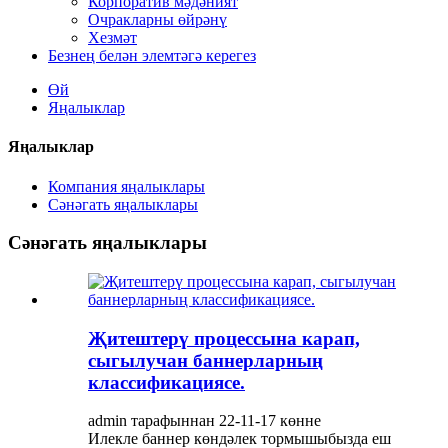
Корпоратив мәдәният
Очракларны өйрәнү
Хезмәт
Безнең белән элемтәгә керегез
Өй
Яңалыклар
Яңалыклар
Компания яңалыклары
Сәнәгать яңалыклары
Сәнәгать яңалыклары
Җитештерү процессына карап,
сыгылучан баннерларның
классификациясе.
admin тарафыннан 22-11-17 көнне
Илекле баннер көндәлек тормышыбызда еш