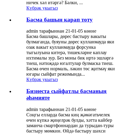
ничек хәл итәргә? Бәлки, ...
Күбрәк укыгыз
Басма башын карап тоту
admin тарафыннан 21-01-05 көнне
Басма башлары, дөрес бастыру вакыты
булмаганда, буяуны дөрес кулланмауда яки
озак вакыт кулланмауда форсунка
тыгылуына китерә, тишекләрне каплау
ихтималы зур. Без моны бик иртә эшләргә
тиеш, нәтиҗәдә югалтулар булмаска тиеш.
Басма өчен нормаль, ләкин төс җитмәү яки
югары сыйфат режимында...
Күбрәк укыгыз
Бизнеста сыйфатлы басманың
әһәмияте
admin тарафыннан 21-01-05 көнне
Соңгы елларда басма киң җәмәгатьчелек
өчен күпкә җиңелрәк булды, хәтта кайбер
заманча смартфоннардан да турыдан-туры
бастыру мөмкин. Өйдә бастыру шәхси