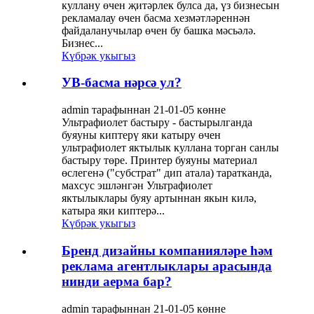
куллану өчен җитәрлек булса да, үз бизнесын
рекламалау өчен басма хезмәтләреннән
файдаланучылар өчен бу башка мәсьәлә.
Бизнес...
Күбрәк укыгыз
УВ-басма нәрсә ул?
admin тарафыннан 21-01-05 көнне
Ультрафиолет бастыру - бастырылганда
буяуны киптерү яки катыру өчен
ультрафиолет яктылык куллана торган санлы
бастыру төре. Принтер буяуны материал
өслегенә ("субстрат" дип атала) таратканда,
махсус эшләнгән Ультрафиолет
яктылыклары буяу артыннан якын килә,
катыра яки киптерә...
Күбрәк укыгыз
Бренд дизайны компанияләре һәм
реклама агентлыклары арасында
нинди аерма бар?
admin тарафыннан 21-01-05 көнне