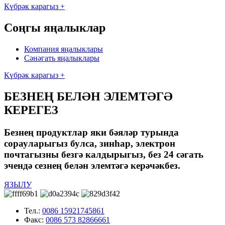
Күбрәк карагыз +
Соңгы яңалыклар
Компания яңалыклары
Сәнәгать яңалыклары
Күбрәк карагыз +
БЕЗНЕҢ БЕЛӘН ЭЛЕМТӘГӘ
КЕРЕГЕЗ
Безнең продуктлар яки бәяләр турында
сорауларыгыз булса, зинһар, электрон
почтагызны безгә калдырыгыз, без 24 сәгать
эчендә сезнең белән элемтәгә керәчәкбез.
ЯЗЫЛУ
Тел.:
0086 15921745861
Факс:
0086 573 82866661