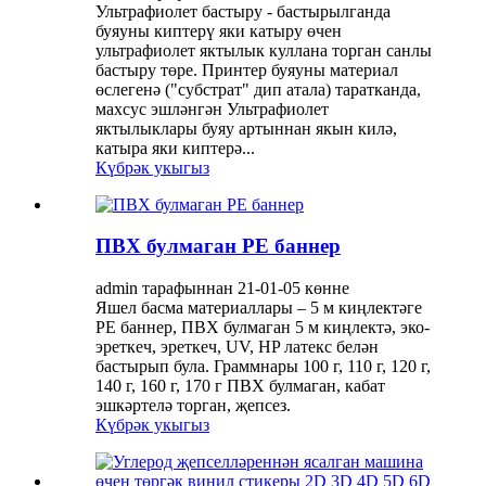
Ультрафиолет бастыру - бастырылганда
буяуны киптерү яки катыру өчен
ультрафиолет яктылык куллана торган санлы
бастыру төре. Принтер буяуны материал
өслегенә ("субстрат" дип атала) таратканда,
махсус эшләнгән Ультрафиолет
яктылыклары буяу артыннан якын килә,
катыра яки киптерә...
Күбрәк укыгыз
ПВХ булмаган PE баннер
admin тарафыннан 21-01-05 көнне
Яшел басма материаллары – 5 м киңлектәге
PE баннер, ПВХ булмаган 5 м киңлектә, эко-
эреткеч, эреткеч, UV, HP латекс белән
бастырып була. Граммнары 100 г, 110 г, 120 г,
140 г, 160 г, 170 г ПВХ булмаган, кабат
эшкәртелә торган, җепсез.
Күбрәк укыгыз