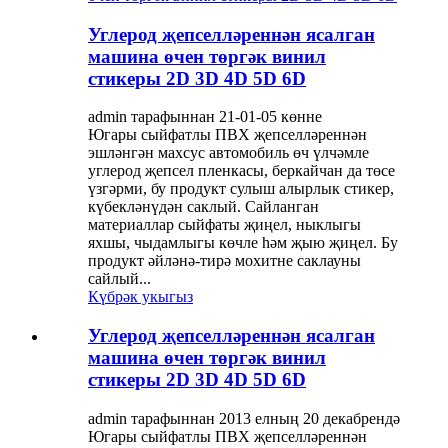
Углерод җепселләреннән ясалган
машина өчен төргәк винил
стикеры 2D 3D 4D 5D 6D
admin тарафыннан 21-01-05 көнне
Югары сыйфатлы ПВХ җепселләреннән
эшләнгән махсус автомобиль өч үлчәмле
углерод җепсел пленкасы, беркайчан да төсе
үзгәрми, бу продукт сулыш алырлык стикер,
күбекләнүдән саклый. Сайланган
материаллар сыйфаты җиңел, ныклыгы
яхшы, чыдамлыгы көчле һәм җыю җиңел. Бу
продукт әйләнә-тирә мохитне саклауны
сайлый...
Күбрәк укыгыз
Углерод җепселләреннән ясалган
машина өчен төргәк винил
стикеры 2D 3D 4D 5D 6D
admin тарафыннан 2013 елның 20 декабрендә
Югары сыйфатлы ПВХ җепселләреннән