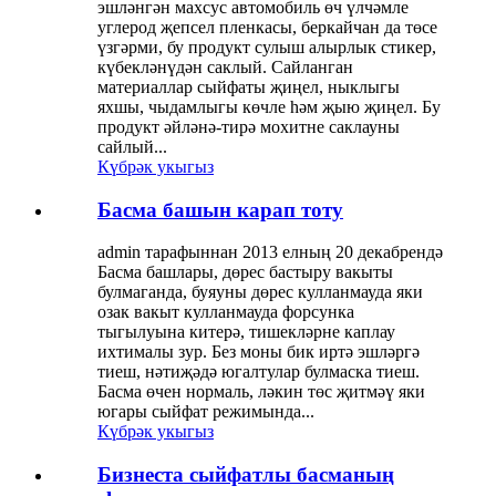
эшләнгән махсус автомобиль өч үлчәмле
углерод җепсел пленкасы, беркайчан да төсе
үзгәрми, бу продукт сулыш алырлык стикер,
күбекләнүдән саклый. Сайланган
материаллар сыйфаты җиңел, ныклыгы
яхшы, чыдамлыгы көчле һәм җыю җиңел. Бу
продукт әйләнә-тирә мохитне саклауны
сайлый...
Күбрәк укыгыз
Басма башын карап тоту
admin тарафыннан 2013 елның 20 декабрендә
Басма башлары, дөрес бастыру вакыты
булмаганда, буяуны дөрес кулланмауда яки
озак вакыт кулланмауда форсунка
тыгылуына китерә, тишекләрне каплау
ихтималы зур. Без моны бик иртә эшләргә
тиеш, нәтиҗәдә югалтулар булмаска тиеш.
Басма өчен нормаль, ләкин төс җитмәү яки
югары сыйфат режимында...
Күбрәк укыгыз
Бизнеста сыйфатлы басманың