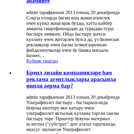
әһәмияте
admin тарафыннан 2013 елның 20 декабрендә
Соңгы елларда басма киң җәмәгатьчелек
өчен күпкә җиңелрәк булды, хәтта кайбер
заманча смартфоннардан да турыдан-туры
бастыру мөмкин. Өйдә бастыру шәхси
куллану өчен җитәрлек булса да, үз бизнесын
рекламалау өчен басма хезмәтләреннән
файдаланучылар өчен бу башка мәсьәлә.
Бизнес...
Күбрәк укыгыз
Бренд дизайн компанияләре һәм
реклама агентлыклары арасында
нинди аерма бар?
admin тарафыннан 2013 елның 20 декабрендә
Ультрафиолет бастыру - бастырылганда
буяуны киптерү яки катыру өчен
ультрафиолет яктылык куллана торган санлы
бастыру төре. Принтер буяуны материал
өслегенә ("субстрат" дип атала) таратканда,
махсус эшләнгән Ультрафиолет