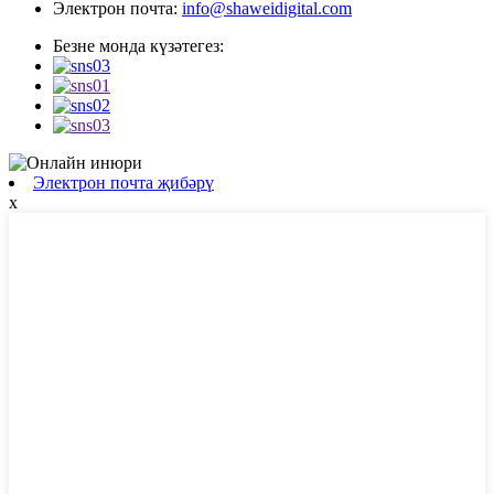
Электрон почта:
info@shaweidigital.com
Безне монда күзәтегез:
Электрон почта җибәрү
x