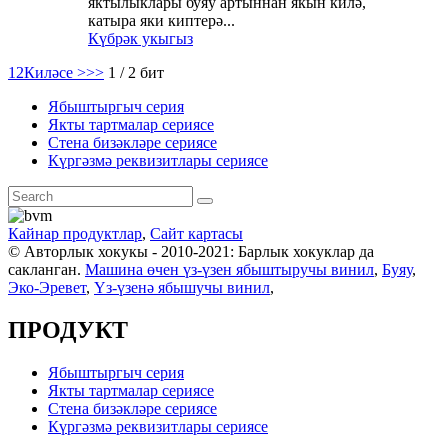
яктылыклары буяу артыннан якын килә,
катыра яки киптерә...
Күбрәк укыгыз
1
2
Киләсе >
>>
1 / 2 бит
Ябыштыргыч серия
Якты тартмалар сериясе
Стена бизәкләре сериясе
Күргәзмә реквизитлары сериясе
Кайнар продуктлар
,
Сайт картасы
© Авторлык хокукы - 2010-2021: Барлык хокуклар да
сакланган.
Машина өчен үз-үзен ябыштыручы винил
,
Буяу
,
Эко-Эревет
,
Үз-үзенә ябышучы винил
,
ПРОДУКТ
Ябыштыргыч серия
Якты тартмалар сериясе
Стена бизәкләре сериясе
Күргәзмә реквизитлары сериясе