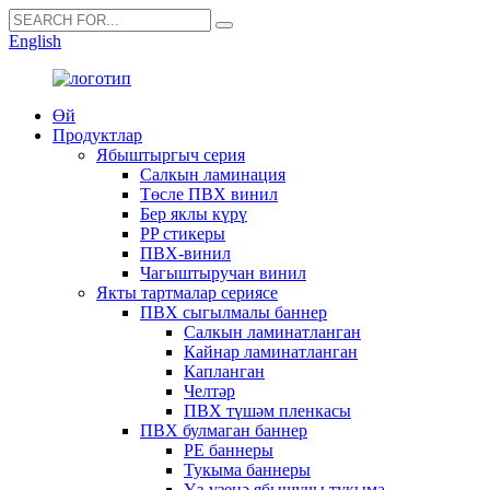
English
Өй
Продуктлар
Ябыштыргыч серия
Салкын ламинация
Төсле ПВХ винил
Бер яклы күрү
PP стикеры
ПВХ-винил
Чагыштыручан винил
Якты тартмалар сериясе
ПВХ сыгылмалы баннер
Салкын ламинатланган
Кайнар ламинатланган
Капланган
Челтәр
ПВХ түшәм пленкасы
ПВХ булмаган баннер
PE баннеры
Тукыма баннеры
Үз-үзенә ябышучы тукыма