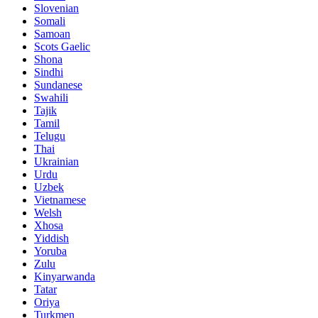
Slovenian
Somali
Samoan
Scots Gaelic
Shona
Sindhi
Sundanese
Swahili
Tajik
Tamil
Telugu
Thai
Ukrainian
Urdu
Uzbek
Vietnamese
Welsh
Xhosa
Yiddish
Yoruba
Zulu
Kinyarwanda
Tatar
Oriya
Turkmen