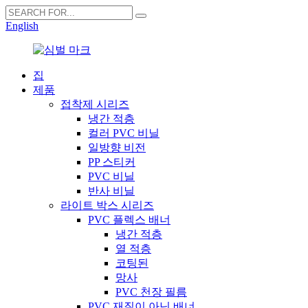
English
집
제품
접착제 시리즈
냉간 적층
컬러 PVC 비닐
일방향 비전
PP 스티커
PVC 비닐
반사 비닐
라이트 박스 시리즈
PVC 플렉스 배너
냉간 적층
열 적층
코팅된
망사
PVC 천장 필름
PVC 재질이 아닌 배너