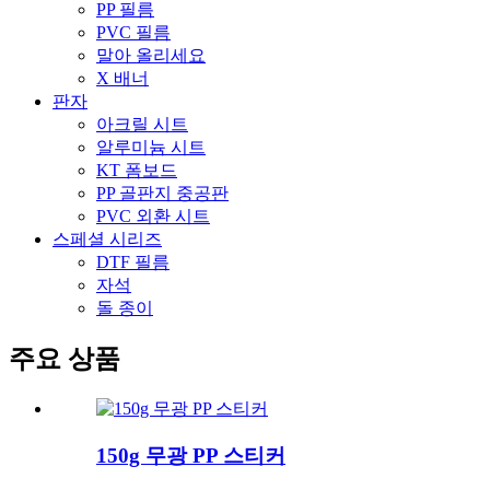
PP 필름
PVC 필름
말아 올리세요
X 배너
판자
아크릴 시트
알루미늄 시트
KT 폼보드
PP 골판지 중공판
PVC 외환 시트
스페셜 시리즈
DTF 필름
자석
돌 종이
주요 상품
150g 무광 PP 스티커