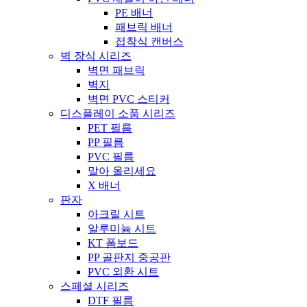
PE 배너
패브릭 배너
접착식 캔버스
벽 장식 시리즈
벽면 패브릭
벽지
벽면 PVC 스티커
디스플레이 소품 시리즈
PET 필름
PP 필름
PVC 필름
말아 올리세요
X 배너
판자
아크릴 시트
알루미늄 시트
KT 폼보드
PP 골판지 중공판
PVC 외환 시트
스페셜 시리즈
DTF 필름