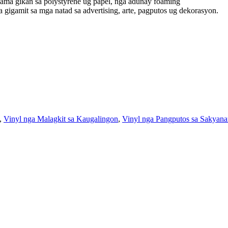
ama gikan sa polystyrene ug papel, nga adunay foaming
gigamit sa mga natad sa advertising, arte, pagputos ug dekorasyon.
,
Vinyl nga Malagkit sa Kaugalingon
,
Vinyl nga Pangputos sa Sakyana