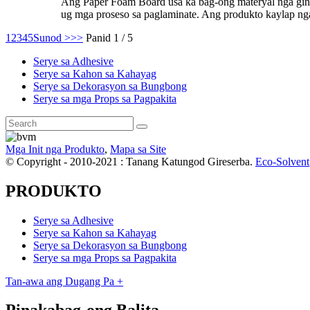
Ang Paper Foam Board usa ka bag-ong materyal nga gin
ug mga proseso sa paglaminate. Ang produkto kaylap nga 
1
2
3
4
5
Sunod >
>>
Panid 1 / 5
Serye sa Adhesive
Serye sa Kahon sa Kahayag
Serye sa Dekorasyon sa Bungbong
Serye sa mga Props sa Pagpakita
Mga Init nga Produkto
,
Mapa sa Site
© Copyright - 2010-2021 : Tanang Katungod Gireserba.
Eco-Solvent
PRODUKTO
Serye sa Adhesive
Serye sa Kahon sa Kahayag
Serye sa Dekorasyon sa Bungbong
Serye sa mga Props sa Pagpakita
Tan-awa ang Dugang Pa +