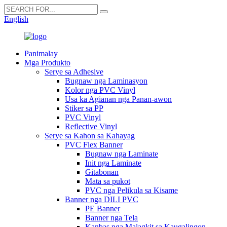
English
Panimalay
Mga Produkto
Serye sa Adhesive
Bugnaw nga Laminasyon
Kolor nga PVC Vinyl
Usa ka Agianan nga Panan-awon
Stiker sa PP
PVC Vinyl
Reflective Vinyl
Serye sa Kahon sa Kahayag
PVC Flex Banner
Bugnaw nga Laminate
Init nga Laminate
Gitabonan
Mata sa pukot
PVC nga Pelikula sa Kisame
Banner nga DILI PVC
PE Banner
Banner nga Tela
Kanbas nga Malagkit sa Kaugalingon