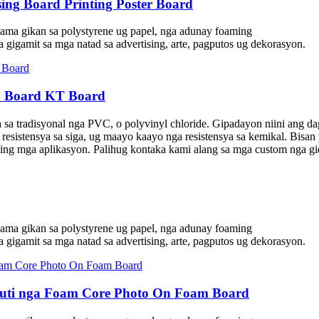
g Board Printing Poster Board
ama gikan sa polystyrene ug papel, nga adunay foaming
gigamit sa mga natad sa advertising, arte, pagputos ug dekorasyon.
m Board KT Board
sa tradisyonal nga PVC, o polyvinyl chloride. Gipadayon niini ang d
resistensya sa siga, ug maayo kaayo nga resistensya sa kemikal. Bisan
laing mga aplikasyon. Palihug kontaka kami alang sa mga custom nga g
ama gikan sa polystyrene ug papel, nga adunay foaming
gigamit sa mga natad sa advertising, arte, pagputos ug dekorasyon.
Puti nga Foam Core Photo On Foam Board