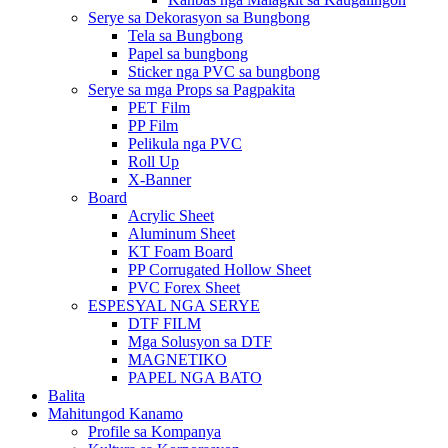
Serye sa Dekorasyon sa Bungbong
Tela sa Bungbong
Papel sa bungbong
Sticker nga PVC sa bungbong
Serye sa mga Props sa Pagpakita
PET Film
PP Film
Pelikula nga PVC
Roll Up
X-Banner
Board
Acrylic Sheet
Aluminum Sheet
KT Foam Board
PP Corrugated Hollow Sheet
PVC Forex Sheet
ESPESYAL NGA SERYE
DTF FILM
Mga Solusyon sa DTF
MAGNETIKO
PAPEL NGA BATO
Balita
Mahitungod Kanamo
Profile sa Kompanya