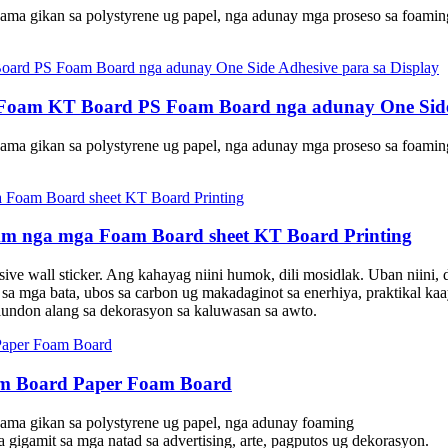
ma gikan sa polystyrene ug papel, nga adunay mga proseso sa foamin
 Foam KT Board PS Foam Board nga adunay One Side 
ma gikan sa polystyrene ug papel, nga adunay mga proseso sa foamin
mm nga mga Foam Board sheet KT Board Printing
ive wall sticker. Ang kahayag niini humok, dili mosidlak. Uban niini, 
a sa mga bata, ubos sa carbon ug makadaginot sa enerhiya, praktikal k
ulundon alang sa dekorasyon sa kaluwasan sa awto.
am Board Paper Foam Board
ama gikan sa polystyrene ug papel, nga adunay foaming
gigamit sa mga natad sa advertising, arte, pagputos ug dekorasyon.