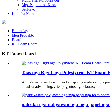
Kultura sa Korporasyon
Mga Pagtuon sa Kaso
Serbisyo
Kontaka Kami
Panimalay
Mga Produkto
Board
KT Foam Board
KT Foam Board
Taas nga Rigid nga Polystyrene KT Foam B
Ang Paper Foam Board usa ka bag-ong materyal nga gina
natad sa advertising, arte, pagputos ug dekorasyon.
pabrika nga pakyawan nga mga papel ng