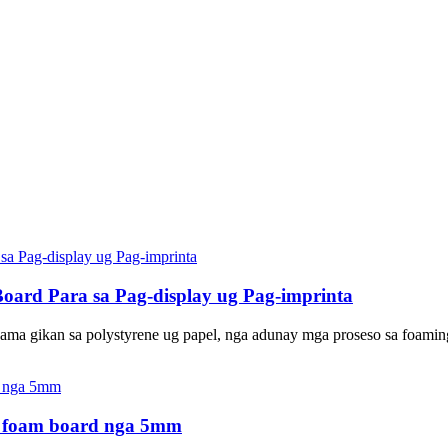
oard Para sa Pag-display ug Pag-imprinta
ma gikan sa polystyrene ug papel, nga adunay mga proseso sa foamin
a foam board nga 5mm