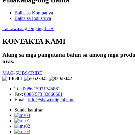
Pinakabag-ong Balita
Balita sa Kompanya
Balita sa Industriya
Tan-awa ang Dugang Pa +
KONTAKTA KAMI
Alang sa mga pangutana bahin sa among mga produkt
oras.
MAG-SUBSCRIBE
Tel:
0086 15921745861
Fax:
0086 573 82866661
Email:
info@shaweidigital.com
Sunda kami sa: