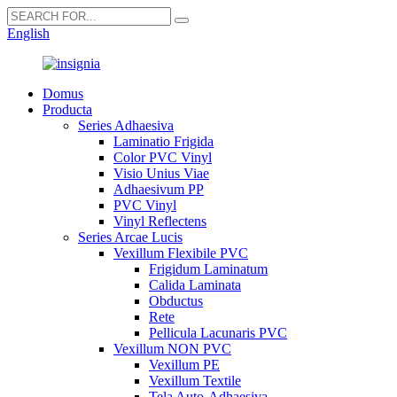
English
Domus
Producta
Series Adhaesiva
Laminatio Frigida
Color PVC Vinyl
Visio Unius Viae
Adhaesivum PP
PVC Vinyl
Vinyl Reflectens
Series Arcae Lucis
Vexillum Flexibile PVC
Frigidum Laminatum
Calida Laminata
Obductus
Rete
Pellicula Lacunaris PVC
Vexillum NON PVC
Vexillum PE
Vexillum Textile
Tela Auto-Adhaesiva