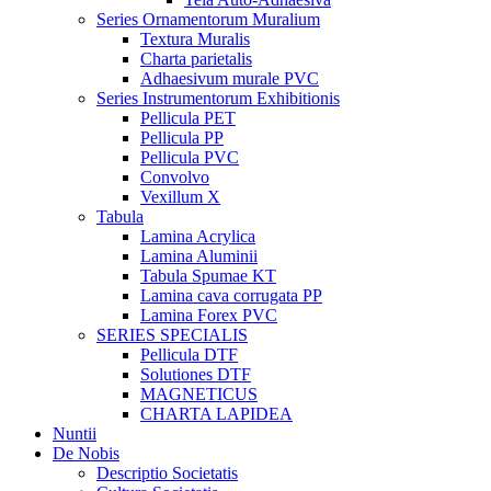
Series Ornamentorum Muralium
Textura Muralis
Charta parietalis
Adhaesivum murale PVC
Series Instrumentorum Exhibitionis
Pellicula PET
Pellicula PP
Pellicula PVC
Convolvo
Vexillum X
Tabula
Lamina Acrylica
Lamina Aluminii
Tabula Spumae KT
Lamina cava corrugata PP
Lamina Forex PVC
SERIES SPECIALIS
Pellicula DTF
Solutiones DTF
MAGNETICUS
CHARTA LAPIDEA
Nuntii
De Nobis
Descriptio Societatis