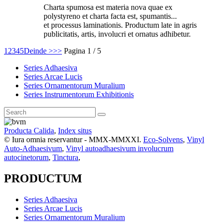
Charta spumosa est materia nova quae ex
polystyreno et charta facta est, spumantis...
et processus laminationis. Productum late in agris
publicitatis, artis, involucri et ornatus adhibetur.
1
2
3
4
5
Deinde >
>>
Pagina 1 / 5
Series Adhaesiva
Series Arcae Lucis
Series Ornamentorum Muralium
Series Instrumentorum Exhibitionis
Producta Calida
,
Index situs
© Iura omnia reservantur - MMX-MMXXI.
Eco-Solvens
,
Vinyl
Auto-Adhaesivum
,
Vinyl autoadhaesivum involucrum
autocinetorum
,
Tinctura
,
PRODUCTUM
Series Adhaesiva
Series Arcae Lucis
Series Ornamentorum Muralium