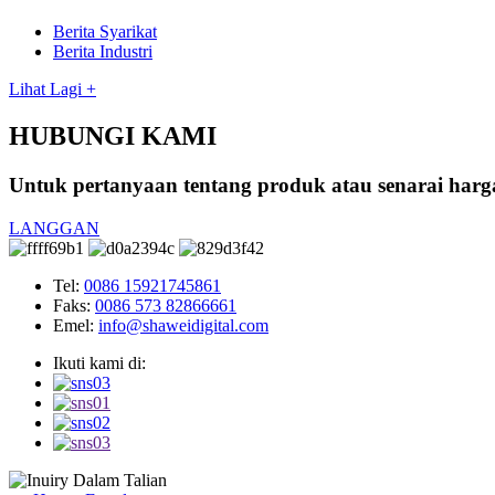
Berita Syarikat
Berita Industri
Lihat Lagi +
HUBUNGI KAMI
Untuk pertanyaan tentang produk atau senarai har
LANGGAN
Tel:
0086 15921745861
Faks:
0086 573 82866661
Emel:
info@shaweidigital.com
Ikuti kami di: