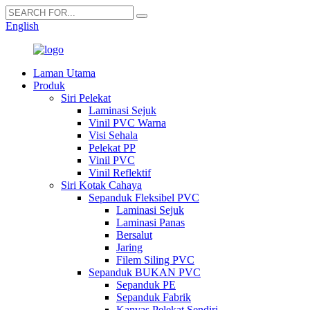
English
Laman Utama
Produk
Siri Pelekat
Laminasi Sejuk
Vinil PVC Warna
Visi Sehala
Pelekat PP
Vinil PVC
Vinil Reflektif
Siri Kotak Cahaya
Sepanduk Fleksibel PVC
Laminasi Sejuk
Laminasi Panas
Bersalut
Jaring
Filem Siling PVC
Sepanduk BUKAN PVC
Sepanduk PE
Sepanduk Fabrik
Kanvas Pelekat Sendiri