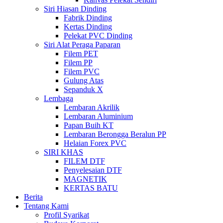
Siri Hiasan Dinding
Fabrik Dinding
Kertas Dinding
Pelekat PVC Dinding
Siri Alat Peraga Paparan
Filem PET
Filem PP
Filem PVC
Gulung Atas
Sepanduk X
Lembaga
Lembaran Akrilik
Lembaran Aluminium
Papan Buih KT
Lembaran Berongga Beralun PP
Helaian Forex PVC
SIRI KHAS
FILEM DTF
Penyelesaian DTF
MAGNETIK
KERTAS BATU
Berita
Tentang Kami
Profil Syarikat