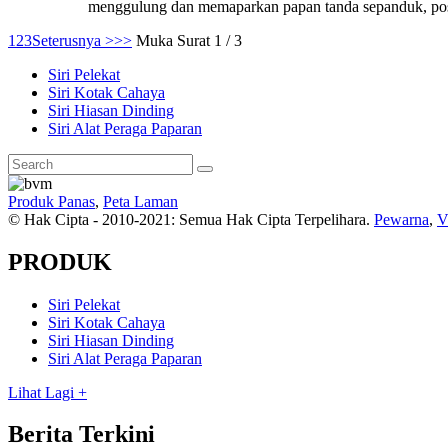
menggulung dan memaparkan papan tanda sepanduk, post
1
2
3
Seterusnya >
>>
Muka Surat 1 / 3
Siri Pelekat
Siri Kotak Cahaya
Siri Hiasan Dinding
Siri Alat Peraga Paparan
Produk Panas
,
Peta Laman
© Hak Cipta - 2010-2021: Semua Hak Cipta Terpelihara.
Pewarna
,
V
PRODUK
Siri Pelekat
Siri Kotak Cahaya
Siri Hiasan Dinding
Siri Alat Peraga Paparan
Lihat Lagi +
Berita Terkini