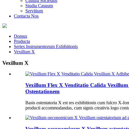
Cultura Societatis
Studia Casuum
Servitium
Contacta Nos
Domus
Producta
Series Instrumentorum Exhibitionis
Vexillum X
Vexillum X
Vexillum Flex X Venditatio Calida Vexillum
Ostentationem
Basis ostentatoria X est res exhibitionis cum fulcro X-for
producti accommodandas, cum signis creativis logo coniu
Vexillum oeconomicum X Vexillum ostentato