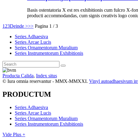
Basis ostentatoria X est res exhibitionis cum fulcro X-for
producti accommodandas, cum signis creativis logo coniu
1
2
3
Deinde >
>>
Pagina 1 / 3
Series Adhaesiva
Series Arcae Lucis
Series Ornamentorum Muralium
Series Instrumentorum Exhibitionis
Producta Calida
,
Index situs
© Iura omnia reservantur - MMX-MMXXI.
Vinyl autoadhaesivum in
PRODUCTUM
Series Adhaesiva
Series Arcae Lucis
Series Ornamentorum Muralium
Series Instrumentorum Exhibitionis
Vide Plus +