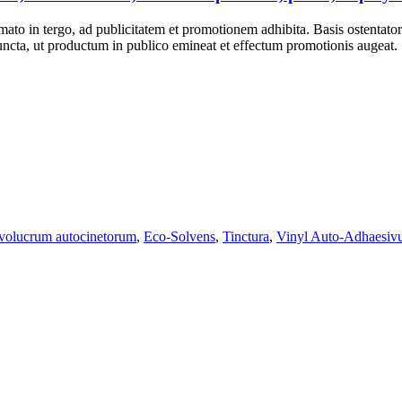
mato in tergo, ad publicitatem et promotionem adhibita. Basis ostentator
ncta, ut productum in publico emineat et effectum promotionis augeat.
volucrum autocinetorum
,
Eco-Solvens
,
Tinctura
,
Vinyl Auto-Adhaesi