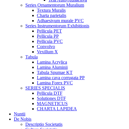
Series Ornamentorum Muralium
Textura Muralis
Charta parietalis
Adhaesivum murale PVC
Series Instrumentorum Exhibitionis
Pellicula PET
Pellicula PP
Pellicula PVC
Convolvo
Vexillum X
Tabula
Lamina Acrylica
Lamina Aluminii
Tabula Spumae KT
Lamina cava corrugata PP
Lamina Forex PVC
SERIES SPECIALIS
Pellicula DTF
Solutiones DTF
MAGNETICUS
CHARTA LAPIDEA
Nuntii
De Nobis
Descriptio Societatis