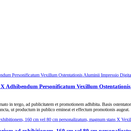
 X Adhibendum Personificatum Vexillum Ostentationis A
mato in tergo, ad publicitatem et promotionem adhibita. Basis ostentator
ncta, ut productum in publico emineat et effectum promotionis augeat.
rium ad exhibitionem, 160 cm vel 80 cm personalizat