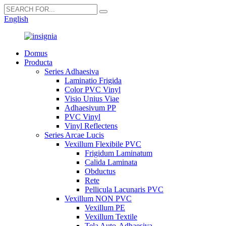
English
Domus
Producta
Series Adhaesiva
Laminatio Frigida
Color PVC Vinyl
Visio Unius Viae
Adhaesivum PP
PVC Vinyl
Vinyl Reflectens
Series Arcae Lucis
Vexillum Flexibile PVC
Frigidum Laminatum
Calida Laminata
Obductus
Rete
Pellicula Lacunaris PVC
Vexillum NON PVC
Vexillum PE
Vexillum Textile
Tela Auto-Adhaesiva