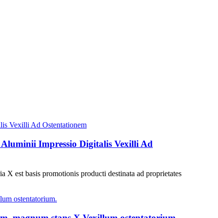
luminii Impressio Digitalis Vexilli Ad
ia X est basis promotionis producti destinata ad proprietates
um, magnum stans X Vexillum ostentatorium.