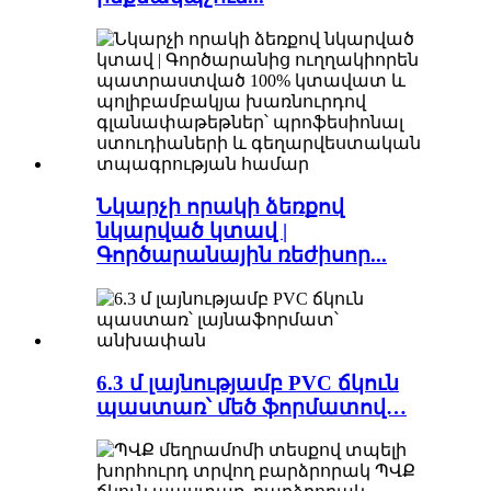
Նկարչի որակի ձեռքով
նկարված կտավ |
Գործարանային ռեժիսոր...
6.3 մ լայնությամբ PVC ճկուն
պաստառ՝ մեծ ֆորմատով…