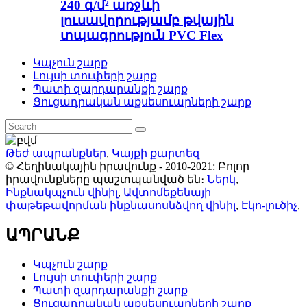
240 գ/մ² առջևի
լուսավորությամբ թվային
տպագրություն PVC Flex
Կպչուն շարք
Լույսի տուփերի շարք
Պատի զարդարանքի շարք
Ցուցադրական աքսեսուարների շարք
Թեժ ապրանքներ
,
Կայքի քարտեզ
© Հեղինակային իրավունք - 2010-2021: Բոլոր
իրավունքները պաշտպանված են։
Ներկ
,
Ինքնակպչուն վինիլ
,
Ավտոմեքենայի
փաթեթավորման ինքնասոսնձվող վինիլ
,
Էկո-լուծիչ
,
ԱՊՐԱՆՔ
Կպչուն շարք
Լույսի տուփերի շարք
Պատի զարդարանքի շարք
Ցուցադրական աքսեսուարների շարք