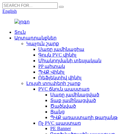
English
Տուն
Արտադրանքներ
Կպչուն շարք
Սառը լամինացիա
Գույն PVC վինիլ
Միակողմանի տեսլական
PP պիտակ
ՊՎՔ Վինիլ
Ռեֆլեկտիվ վինիլ
Լույսի տուփերի շարք
PVC ճկուն պաստառ
Սառը լամինացված
Տաք լամինացված
Ծածկված
Ցանց
ՊՎՔ առաստաղի թաղանթ
Ոչ PVC պաստառ
PE Banner