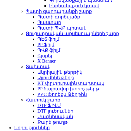
Գործվածքային պաստառ
Ինքնակպչուն կտավ
Պատի զարդարանքի շարք
Պատի գործվածք
Պաստառ
Պատի ՊՎՔ պիտակ
Ցուցադրական աքսեսուարների շարք
ՊԷՏ ֆիլմ
PP ֆիլմ
ՊՎՔ ֆիլմ
Գլորել
X Banner
Տախտակ
Ակրիլային թերթիկ
Ալյումինե թերթ
KT փրփուրային տախտակ
PP ծալքավոր խոռոչ թերթ
PVC Ֆորեքս Թերթիկ
Հատուկ շարք
DTF ՖԻԼՄ
DTF լուծումներ
Մագնիսական
Քարե թուղթ
Նորություններ