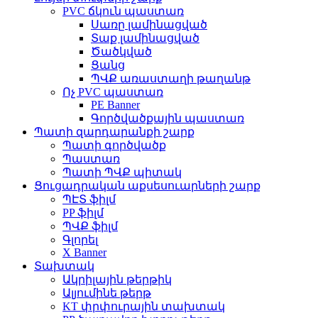
PVC ճկուն պաստառ
Սառը լամինացված
Տաք լամինացված
Ծածկված
Ցանց
ՊՎՔ առաստաղի թաղանթ
Ոչ PVC պաստառ
PE Banner
Գործվածքային պաստառ
Պատի զարդարանքի շարք
Պատի գործվածք
Պաստառ
Պատի ՊՎՔ պիտակ
Ցուցադրական աքսեսուարների շարք
ՊԷՏ ֆիլմ
PP ֆիլմ
ՊՎՔ ֆիլմ
Գլորել
X Banner
Տախտակ
Ակրիլային թերթիկ
Ալյումինե թերթ
KT փրփուրային տախտակ