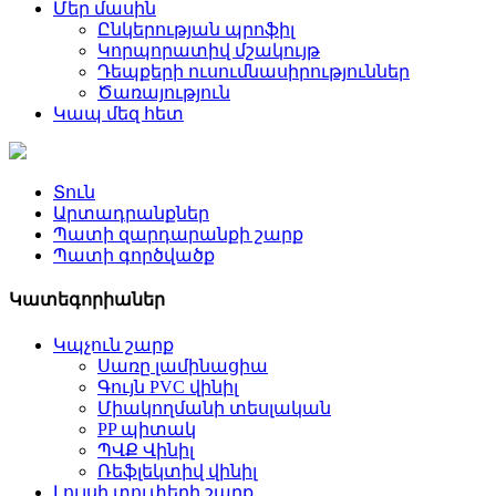
Մեր մասին
Ընկերության պրոֆիլ
Կորպորատիվ մշակույթ
Դեպքերի ուսումնասիրություններ
Ծառայություն
Կապ մեզ հետ
Տուն
Արտադրանքներ
Պատի զարդարանքի շարք
Պատի գործվածք
Կատեգորիաներ
Կպչուն շարք
Սառը լամինացիա
Գույն PVC վինիլ
Միակողմանի տեսլական
PP պիտակ
ՊՎՔ Վինիլ
Ռեֆլեկտիվ վինիլ
Լույսի տուփերի շարք