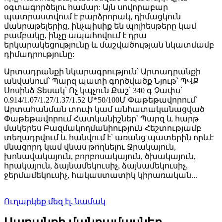
օգտագործելու համար: Այն սովորաբար
պատրաստվում է բարձրորակ, դիմացկուն
մանրաթելերից, ինչպիսիք են պոլիեսթերը կամ
բամբակը, ինչը ապահովում է դրա
երկարակեցությունը և մաշվածության նկատմամբ
դիմադրությունը:
Արտադրանքի նկարագրություն՝ Արտադրանքի
անվանում՝ Պարզ պատի գործվածք Նյութ՝ ՊՎՔ
Սոսինձ Տեսակ՝ Ոչ կպչուն Քաշ՝ 340 գ Չափս՝
0.914/1.07/1.27/1.37/1.52 Մ*50/100Մ Փաթեթավորում՝
Արտահանման տուփ կամ անհատականացված
Փաթեթավորում Հատկանիշներ՝ Պարզ և հարթ
մակերես Բազմակողմանիություն Հեշտությամբ
տեղադրվում և հանվում է՝ առանց պատերին որևէ
մնացորդ կամ վնաս թողնելու Ջրակայուն,
խոնավակայուն, բորբոսակայուն, ծխակայուն,
հրակայուն, ձայնամեկուսիչ, ձայնամեկուսիչ,
ջերմամեկուսիչ, հակաստատիկ կիրառական...
Ուղարկեք մեզ էլ. նամակ