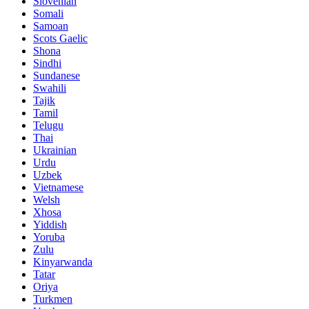
Slovenian
Somali
Samoan
Scots Gaelic
Shona
Sindhi
Sundanese
Swahili
Tajik
Tamil
Telugu
Thai
Ukrainian
Urdu
Uzbek
Vietnamese
Welsh
Xhosa
Yiddish
Yoruba
Zulu
Kinyarwanda
Tatar
Oriya
Turkmen