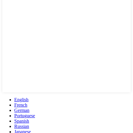
English
French
German
Portuguese
Spanish
Russian
Japanese