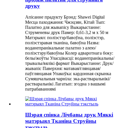
друку
Апісанне прадукту Брэнд: Shawei Digital
Месца паходжання: Чжэцзян, Кітай Тып:
Палатно для жывапісу Выкарыстанне:
Струменевы друк Памер: 0,61-3,2 м х 50 м
Матэрыял: поліэстэр/бавоўна, поліэстэр,
поліэстэравая тканіна, бавоўна Назва:
воданепранікальнае палатно з алею/
поліэстэру/бавоўны Колер адваротнага боку:
белы/жоўты Уласцівасці: воданепранікальны/
трывалы/вялікі фармат Выкарыстанне: Друк/
жывапіс Паверхня: матавая/глянцавая/
паўглянцавая Упакоўка: кардонная скрынка
Сумяшчальныя чарніла: эка-растваральнікі/
растваральнікі Лагатып: згодна з вашымі
патрабаваннямі
Шэрая спінка Лічбавы друк Мяккі
матэрыял Тканіна Струйны
тэкстыль