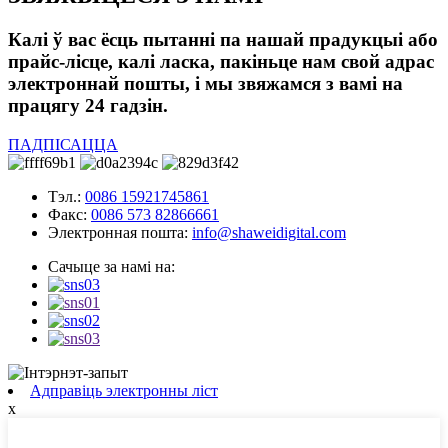
Калі ў вас ёсць пытанні па нашай прадукцыі або
прайс-лісце, калі ласка, пакіньце нам свой адрас
электроннай пошты, і мы звяжамся з вамі на
працягу 24 гадзін.
ПАДПІСАЦЦА
Тэл.:
0086 15921745861
Факс:
0086 573 82866661
Электронная пошта:
info@shaweidigital.com
Сачыце за намі на:
Адправіць электронны ліст
x