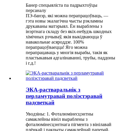
Банер спецыяліста па падрыхтоўцы
персаналу
ПЭ-банэр, які можна перапрацоўваць, —
гэта новы экалагічна чысты рэкламны
друкаваны матэрыял. Ён выраблены з
інэртнага складу без якіх-небудзь шкодных
хімічных рэчываў, якія выкідваюцца ў
навакольнае асяроддзе. 100%
перапрацоўваецца! Яго можна
перапрацаваць у многія вырабы, такія як
пластыкавыя адгалінаванні, трубы, паддоны
і г.д.!
ЭКА-растваральнік з
перламутравай поліэстэравай
падсветкай
Уводзіны: 1. Фоталюмінесцэнтны
самаклейны вініл выраблены з
фоталюмінесцэнтнага пігмента з вінілавай
плёнкай і пакрыты самаклейнай паперай,