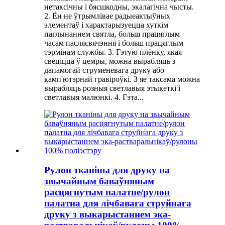
нетаксічны і бясшкодны, экалагічна чысты.
2. Ён не ўтрымлівае радыеактыўных
элементаў і характарызуецца хуткім
паглынаннем святла, больш працяглым
часам паслясвячэння і больш працяглым
тэрмінам службы. 3. Гэтую плёнку, якая
свеціцца ў цемры, можна вырабляць з
дапамогай струменевага друку або
камп'ютэрнай гравіроўкі. З яе таксама можна
вырабляць розныя светлавыя этыкеткі і
светлавыя малюнкі. 4. Гэта...
Рулон тканіны для друку на
звычайным баваўняным
расцягнутым палатне/рулон
палатна для лічбавага струйнага
друку з выкарыстаннем эка-