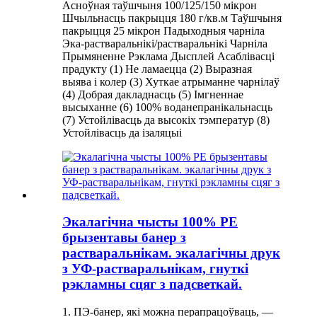
Асноўная таўшчыня 100/125/150 мікрон
Шчыльнасць пакрыцця 180 г/кв.м Таўшчыня
пакрыцця 25 мікрон Падыходныя чарніла
Эка-растваральнікі/растваральнікі Чарніла
Прымяненне Рэклама Дысплей Асаблівасці
прадукту (1) Не ламаецца (2) Выразная
выява і колер (3) Хуткае атрыманне чарнілаў
(4) Добрая дакладнасць (5) Імгненнае
высыханне (6) 100% воданепранікальнасць
(7) Устойлівасць да высокіх тэмператур (8)
Устойлівасць да ізаляцыі
Экалагічна чысты 100% PE
брызентавы банер з
растваральнікам. экалагічны друк
з УФ-растваральнікам, гнуткі
рэкламны сцяг з падсветкай.
1. ПЭ-банер, які можна перапрацоўваць, —