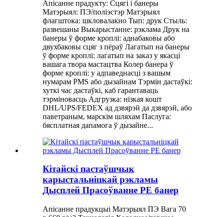
Апісанне прадукту: Сцягі і банеры
Матэрыял: ПЭ/поліэстэр Матэрыял
флагштока: шкловалакно Тып: друк Стыль:
развешаны Выкарыстанне: рэклама Друк на
банеры ў форме кроплі: аднабаковы або
двухбаковы сцяг з пёраў Лагатып на банеры
ў форме кроплі: лагатып на заказ у якасці
вашага твора мастацтва Колер банера ў
форме кроплі: у адпаведнасці з вашым
нумарам PMS або дызайнам Тэрмін дастаўкі:
хуткі час дастаўкі, каб гарантаваць
тэрміновасць Адгрузка: нізкая кошт
DHL/UPS/FEDEX ад дзвярэй да дзвярэй, або
паветраным, марскім шляхам Паслуга:
бясплатная дапамога ў дызайне...
Кітайскі пастаўшчык
карыстальніцкай рэкламы
Дысплей Прасоўванне PE банер
Апісанне прадукцыі Матэрыял ПЭ Вага 70