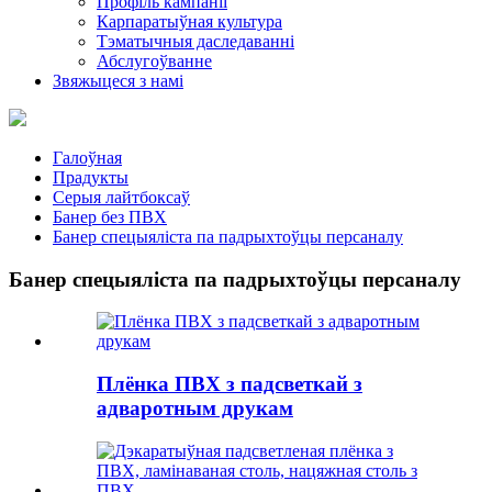
Профіль кампаніі
Карпаратыўная культура
Тэматычныя даследаванні
Абслугоўванне
Звяжыцеся з намі
Галоўная
Прадукты
Серыя лайтбоксаў
Банер без ПВХ
Банер спецыяліста па падрыхтоўцы персаналу
Банер спецыяліста па падрыхтоўцы персаналу
Плёнка ПВХ з падсветкай з
адваротным друкам