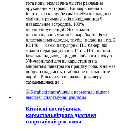
гэта новы экалагічна чысты рэкламны
друкаваны матэрыял. Ён выраблены з
інэртнага складу без якіх-небудзь шкодных
хімічных рэчываў, якія выкідваюцца ў
навакольнае асяроддзе. 100%
перапрацоўваецца!! Яго можна
перапрацаваць у многія вырабы, такія як
пластыкавыя адводы, трубы, паддоны і г.д. 2.
PE140 — самы папулярны ПЭ-банер, які
можна перапрацоўваць. Гэтая ПЭ-тканіна
ідэальна падыходзіць для лічбавага друку з
УФ-чарніламі для выкарыстання на
адкрытым паветры на працягу года. Яна мае
добрую гладкасць, стабільнае паглынанне
чарнілаў, высокую выразнасць колеру,
самаачышчаецца...
Кітайскі пастаўшчык
карыстальніцкага дысплея
спартыўнай рэкламы