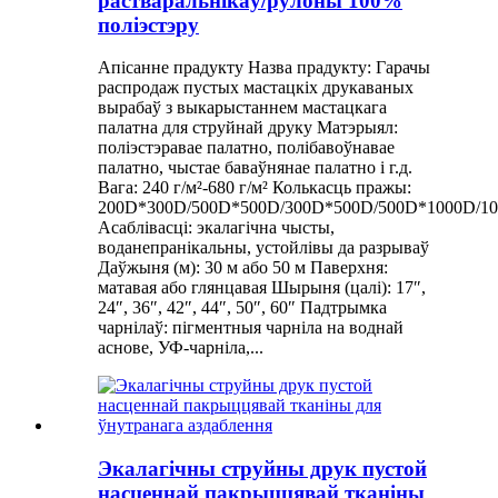
растваральнікаў/рулоны 100%
поліэстэру
Апісанне прадукту Назва прадукту: Гарачы
распродаж пустых мастацкіх друкаваных
вырабаў з выкарыстаннем мастацкага
палатна для струйнай друку Матэрыял:
поліэстэравае палатно, полібавоўнавае
палатно, чыстае баваўнянае палатно і г.д.
Вага: 240 г/м²-680 г/м² Колькасць пражы:
200D*300D/500D*500D/300D*500D/500D*1000D/1
Асаблівасці: экалагічна чысты,
воданепранікальны, устойлівы да разрываў
Даўжыня (м): 30 м або 50 м Паверхня:
матавая або глянцавая Шырыня (цалі): 17″,
24″, 36″, 42″, 44″, 50″, 60″ Падтрымка
чарнілаў: пігментныя чарніла на воднай
аснове, УФ-чарніла,...
Экалагічны струйны друк пустой
насценнай пакрыццявай тканіны