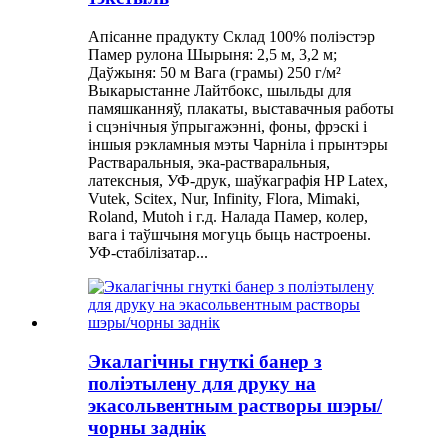
Апісанне прадукту Склад 100% поліэстэр
Памер рулона Шырыня: 2,5 м, 3,2 м;
Даўжыня: 50 м Вага (грамы) 250 г/м²
Выкарыстанне Лайтбокс, шыльды для
памяшканняў, плакаты, выставачныя работы
і сцэнічныя ўпрыгажэнні, фоны, фрэскі і
іншыя рэкламныя мэты Чарніла і прынтэры
Растваральныя, эка-растваральныя,
латексныя, УФ-друк, шаўкаграфія HP Latex,
Vutek, Scitex, Nur, Infinity, Flora, Mimaki,
Roland, Mutoh і г.д. Налада Памер, колер,
вага і таўшчыня могуць быць настроены.
УФ-стабілізатар...
Экалагічны гнуткі банер з
поліэтылену для друку на
экасольвентным растворы шэры/
чорны заднік