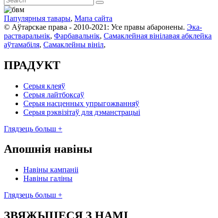
Папулярныя тавары
,
Мапа сайта
© Аўтарскае права - 2010-2021: Усе правы абаронены.
Эка-
растваральнік
,
Фарбавальнік
,
Самаклейная вінілавая абклейка
аўтамабіля
,
Самаклейны вініл
,
ПРАДУКТ
Серыя клеяў
Серыя лайтбоксаў
Серыя насценных упрыгожванняў
Серыя рэквізітаў для дэманстрацыі
Глядзець больш +
Апошнія навіны
Навіны кампаніі
Навіны галіны
Глядзець больш +
ЗВЯЖЫЦЕСЯ З НАМІ