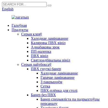
English
Галоўная
Прадукты
Серыя клеяў
Халоднае ламінаванне
Каляровы ПВХ вініл
Аднабаковы зрок
ПП-налепка
ПВХ вініл
Святлоадбівальны вініл
Серыя лайтбоксаў
ПВХ гнуткі банер
Халоднае ламінаванне
Гарачае ламінаванне
З пакрыццём
Сетка
ПВХ-плёнка для столі
Банер без ПВХ
Банер спецыяліста па падрыхтоўцы
персаналу
Тканінавы банер