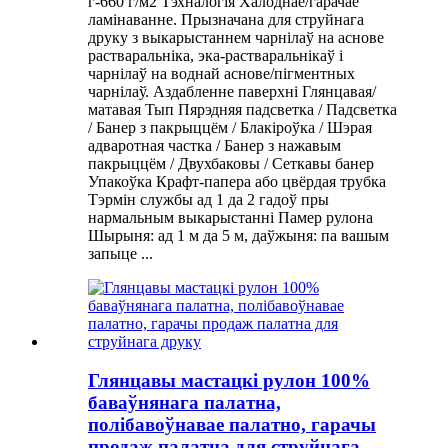
г-660 г/м2 Тэхналогія Халоднае/гарачае
ламінаванне. Прызначана для струйнага
друку з выкарыстаннем чарнілаў на аснове
растваральніка, эка-растваральнікаў і
чарнілаў на воднай аснове/пігментных
чарнілаў. Аздабленне паверхні Глянцавая/
матавая Тып Пярэдняя падсветка / Падсветка
/ Банер з пакрыццём / Блакіроўка / Шэрая
адваротная частка / Банер з нажавым
пакрыццём / Двухбаковы / Сеткавы банер
Упакоўка Крафт-папера або цвёрдая трубка
Тэрмін службы ад 1 да 2 гадоў пры
нармальным выкарыстанні Памер рулона
Шырыня: ад 1 м да 5 м, даўжыня: па вашым
запыце ...
Глянцавы мастацкі рулон 100%
баваўнянага палатна,
полібавоўнавае палатно, гарачы
продаж палатна для струйнага