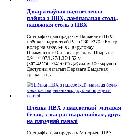
Дэкаратыўная падсветленая
плёнка з ПВХ, ламінаваная столь,
нацяжная столь з ПВХ
Спецыфікацыя прадукту Найменне ПВХ-
плёнка з падсветкай Вага 230 г/270 г Колер
Колер на заказ MOQ 30 рулонаў
Прымяненне Вонкавая рэклама Шырыня
0,914/1,07/1,27/1,37/1,52 м
(36″/42″/50″/54″/60″) Даўжыня 100 м/рулон
Даступны лагатып Перавага Выдатная
трываласць
Плёнка ПВХ з падсветкай, матавая
белая, з эка-растваральнікам, друк
на пярэдняй панэлі
Спецыфікацыя прадукту Матэрыял ПВХ