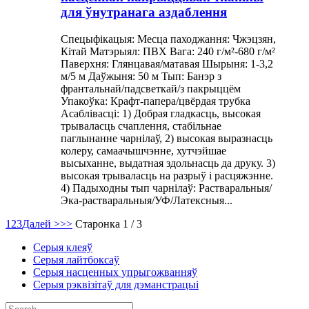
для ўнутранага аздаблення
Спецыфікацыя: Месца паходжання: Чжэцзян,
Кітай Матэрыял: ПВХ Вага: 240 г/м²-680 г/м²
Паверхня: Глянцавая/матавая Шырыня: 1-3,2
м/5 м Даўжыня: 50 м Тып: Банэр з
франтальнай/падсветкай/з пакрыццём
Упакоўка: Крафт-папера/цвёрдая трубка
Асаблівасці: 1) Добрая гладкасць, высокая
трываласць счаплення, стабільнае
паглынанне чарнілаў, 2) высокая выразнасць
колеру, самаачышчэнне, хутчэйшае
высыханне, выдатная здольнасць да друку. 3)
высокая трываласць на разрыў і расцяжэнне.
4) Падыходны тып чарнілаў: Растваральныя/
Эка-растваральныя/УФ/Латексныя...
1
2
3
Далей >
>>
Старонка 1 / 3
Серыя клеяў
Серыя лайтбоксаў
Серыя насценных упрыгожванняў
Серыя рэквізітаў для дэманстрацыі