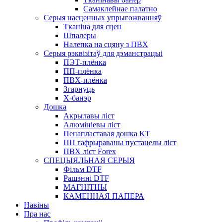
Самаклейнае палатно
Серыя насценных упрыгожванняў
Тканіна для сцен
Шпалеры
Налепка на сцяну з ПВХ
Серыя рэквізітаў для дэманстрацыі
ПЭТ-плёнка
ПП-плёнка
ПВХ-плёнка
Згарнуць
X-банэр
Дошка
Акрылавы ліст
Алюмініевы ліст
Пенапластавая дошка KT
ПП гафрыраваны пустацелы ліст
ПВХ ліст Forex
СПЕЦЫЯЛЬНАЯ СЕРЫЯ
Фільм DTF
Рашэнні DTF
МАГНІТНЫ
КАМЕННАЯ ПАПЕРА
Навіны
Пра нас