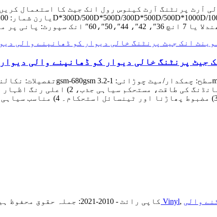
لی آرٹ پرنٹنگ آرٹ کینوس رول انک جیٹ کا استعمال کریں
 جیٹ پرنٹنگ خالی دیوار کو ڈھانپنے والی دیوار 
پیکنگ: کرافٹ پیپر، فیچر ٹیوبوتھ، ہائی ا
,
کار ریپنگ خود چپکنے والی Vinyl
© کاپی رائٹ - 2010-2021: جملہ حقوق محفوظ ہیں۔