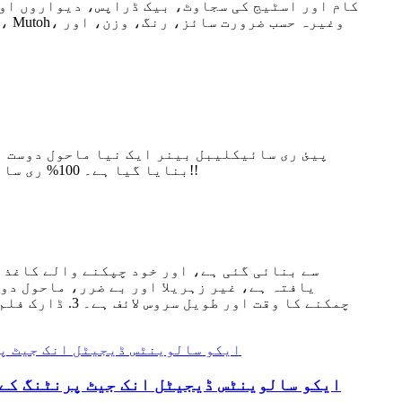
کام اور اسٹیج کی سجاوٹ، بیک ڈراپس، دیواروں او
پیئ ری سائیکلیبل بینر ایک نیا ماحول دوست ا
بنایا گیا ہے۔ 100% ری سائیکل!! اسے بہت سی مصنوعات میں ری سائیکل کیا جا سکتا ہے، جیسے پلاسٹک کے لمبر، پائپ، پیلیٹ وغیرہ!!
چمکنے کا وقت 
ایکو سالوینٹس ڈیجیٹل انک جیٹ پرنٹنگ کے لیے سادہ ک