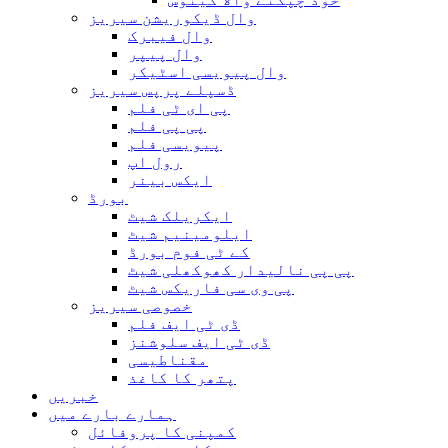
وال ڈیکوریشن سیریز
وال فیبرک
وال پیپر
وال پیویسی اسٹیکر
ڈسپلے پرپس سیریز
پی ای ٹی فلم
پی پی فلم
پیویسی فلم
رول اپ
ایکس بینر
بورڈ
ایکریلک شیٹ
ایلومینیم شیٹ
کے ٹی فوم بورڈ
پی پی نالیدار کھوکھلی شیٹ
پی وی سی فاریکس شیٹ
خصوصی سیریز
ڈی ٹی ایف فلم
ڈی ٹی ایف سلوشنز
مقناطیسی
پتھر کا کاغذ
خبریں
ہمارے بارے میں
کمپنی کا پروفائل