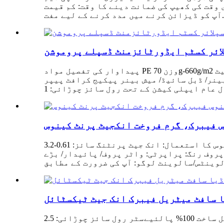
ا وقت: کم قیمت DHL/UPS/FEDEX ڈور ٹو ڈور سروس، یا بذریعہ ہوائی، بذریعہ سمندر سروس:
 کے لیے مفت...
پیداوار کی تفصیل مواد PE وزن 70g-660g/m2 ٹیکنالوجی سرد/گرم لیمینٹنگ۔ یہ سالوینٹس، ایکو سالوینٹ انک اور واٹر بیسڈ/پگمنٹ انک کے ساتھ انکجیٹ
 بینر/ ڈبل سائیڈ/ میش بینر پیکیج کرافٹ پیپر
پروڈکٹ کی تفصیل برانڈ: شاوے ڈیجیٹل اصل جگہ: جیانگ چین کی قسم: پینٹنگ کینوس کا استعمال: انک جیٹ پرنٹنگ سائز: 0.61-3.2mx50m مواد: پولیسٹر/کپاس،
روف رنگ: پراپرٹی: واٹر پروف/ پائیدار/ بڑے
لوینٹس/سالوینٹ لوگو: آپ کی ضرورت کے مطابق
ا سافٹ میٹریل فیبرک انک جیٹ ٹیکسٹائل
مصنوعات کی تفصیل ساخت 100% پالئیےسٹر رول سائز چوڑائی: 2.5m, 3.2m; لمبائی: 50m گرام وزن 250gsm استعمال لائٹ باکس، انڈور اشارے، پوسٹرز، نمائشی