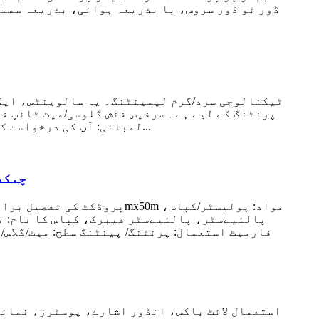
پرنٹنگ کے لیے ہے۔ سرفیس فنش گلوسی/میٹ ٹائپ فرنٹ
یا ہارڈ ٹیوب پیکیج لائف ٹائم 1 سے 2 سال عام ایپلی کیشن کے تحت رول سائز چوڑائی: 1m سے 5m، لمبائی: آپ کی درخواست کے مطابق...
چمکدار آرٹسٹ 100% کاٹن ک
پالئیےسٹر، پالئیےسٹر فیبرک، کپاس کا نام: تی
فارمیٹ استعمال: پرنٹنگ/ پینٹنگ سطح: میٹ/گلاس/