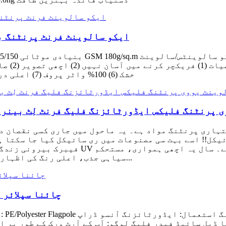
ایکو سالوینٹ فرنٹ پرنٹنگ بی
خشک (6) 100% واٹر پروف (7) اعلی درجہ حرارت کی مزاحمت (8) کھرچنے والی مزاحمت
ینر۔ ایکو سالوینٹ یووی پرنٹنگ فلیکس ایڈورٹائزنگ فلیگ فرنٹ لِٹ بینر
سیاہی جذب، اعلی رنگ کی اظہار کرنے والی قوت، خود کو صاف کرنے کے ساتھ ہے...
چائنا سپلائر 
پ
 ڈبل ​​سائیڈ فیدر فلیگ لوگو: آپ کے آرٹ ورک کے طور پر ا