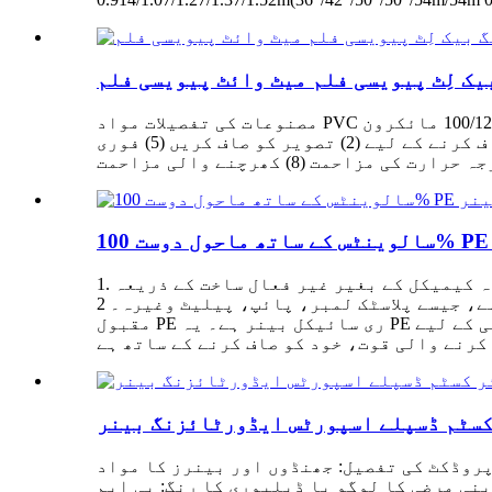
ک لِٹ پیویسی فلم میٹ وائٹ پیویسی فلم
مصنوعات کی تفصیلات مواد PVC بنیادی موٹائی 100/125/150 مائکرون GSM 180g/sq.m کوٹنگ کی موٹائی 25 مائکرون مناسب سیاہی ایکو سالوینٹس/سالوینٹ
انک ایپلی کیشن اشتہار ڈسپلے پروڈکٹ کی خصوصیات (1) فریکچر کرنے میں آسان نہیں (2) اچھی تصویر (2) صاف کرنے کے لیے (2) تصویر کو صاف کریں (5) فوری
1. پیئ ری سائیکل بینر ایک نیا ماحول دوست اشتہاری پرنٹنگ مواد ہے۔ یہ ماحول میں جاری کسی نقصان دہ کیمیکل کے بغیر غیر فعال ساخت کے ذریعہ
بنایا گیا ہے۔ 100% ری سائیکل!! اسے بہت سی مصنوعات میں ری سائیکل کیا جا سکتا ہے، جیسے پلاسٹک لمبر، پائپ، پیلیٹ وغیرہ۔ 2. PE140 سب سے زیادہ
مقبول PE ری سائیکل بینر ہے۔ یہ PE فیبرک بیرونی زندگی کے لیے UV سیاہی کے ساتھ ڈیجیٹل پرنٹنگ کے لیے مثالی ہے۔ سال یہ اچھی ہمواری، مستحکم
کسٹم ڈسپلے اسپورٹس ایڈورٹائزنگ بینر
روڈکٹ کی تفصیل: جھنڈوں اور بینرز کا مواد: PE/Polyester Flagpole میٹریل: فائبر گلاس کی قسم: پرنٹ شدہ انداز: فلائنگ استعمال: ایڈورٹائزنگ آنسو ڈراپ
پنی مرضی کا لوگو یا ڈیلیوری کا رنگ: پی ایم