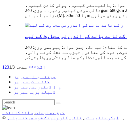
 مواد: پالئیےسٹر کینوس، پولی کاٹن کینوس،
خالص سوتی کینوس وغیرہ۔ وزن: 240gsm-680gsm یارن شمار: 200D*300D/500D*500D/300D*500D/500D*1000D/1000D*1000D خصوصیت: ماحول دوست، واٹر پروف، آنسو
کے تانے بانے کو اندرونی سجاوٹ کے لیے
تفصیلات: نکالنے کا مقام: جیانگ، چین مواد: پیویسی وزن: 240gsm-680gsm سطح: چمکدار/میٹ چوڑائی: 1-3.2m/5m لمبائی: 50m قسم: فرنٹ لِٹ/بیک لِٹ/لیپت بینر
یسڈ بانڈنگ کی طاقت، مستحکم سیاہی جذب، 2) اعلی رنگ اظہار قوت، خود کی صفائی، تیزی سے خشک کرنے والی،
اگلا >
>>
صفحہ 1/3
3
2
1
چپکنے والی سیریز
لائٹ باکس سیریز
وال ڈیکوریشن سیریز
ڈسپلے پرپس سیریز
گرم مصنوعات
,
سائٹ کا نقشہ
ایکو سالوینٹس
,
ڈائی
,