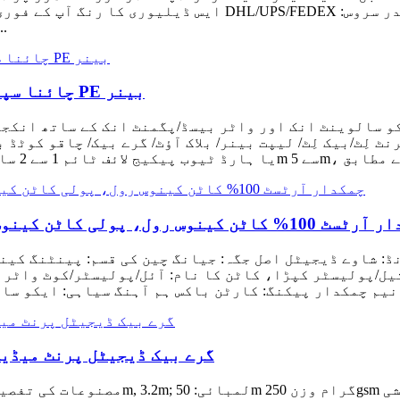
ایس ڈیلیوری کا رنگ آپ کے فوری وقت کی کھیپ کی ضمانت دینے ک
آپ کو ڈیزائن کرنے میں مدد کرنے
چائنا سپلائر کسٹم ایڈورٹائزمنٹ ڈسپلے پروموشن PE بینر
 لِٹ/بیک لِٹ/ لیپت بینر/ بلاک آؤٹ/ گرے بیک/ چاقو کوٹڈ
ینوس رول، پولی کاٹن کینوس فیبرک، گرم فروخت انکجیٹ پرنٹ کینوس
ل/پولیسٹر کپڑا، کاٹن کا نام: آئل/پولیسٹر/کوٹ واٹر پ
 نیم چمکدار پیکنگ: کارٹن باکس ہم آہنگ سیاہی: ایکو سا
گرے بیک ڈیجیٹل پرنٹ میڈی