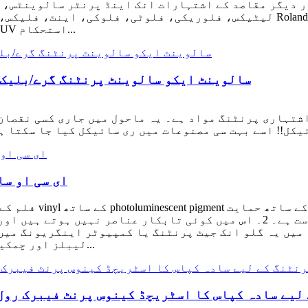
ر دیگر مقاصد کے اشتہارات انک اینڈ پرنٹر سالوینٹس، 
موٹائی اپنی مرضی کے مطابق کیا جا سکتا ہے. UV استحکام...
سالوینٹ ایکو سالوینٹ پرنٹنگ گرے/بلیک 
شتہاری پرنٹنگ مواد ہے۔ یہ ماحول میں جاری کسی نقصان 
ای سی او سا
یافتہ ہے، غیر زہریلا اور بے ضرر، ماحول دوست ہے۔ 2۔ اس میں کوئی تابکار
اور طویل سروس لائف ہے۔ 3. ڈارک فلم میں یہ گلو انک جیٹ پرنٹنگ یا کمپیوٹ
لیبلز اور چمکیلی تصویروں میں بھی بنایا جا سکتا ہے۔ 4. یہ...
پاس کا اسٹریچڈ کینوس پرنٹ فیبرک رول/کینوس رول/100% پالئیے