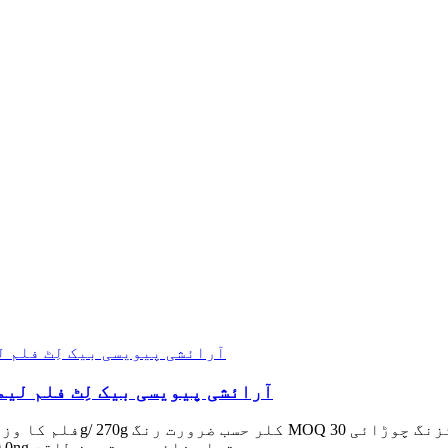
آرائشی پیویسی بیک لِٹ فلم لی
0.914/1.07/1.27/1.37/1.52m(36″/42″/50″/50″/54m/54m 0.0ng دستیاب فائدہ بہترین طاقت