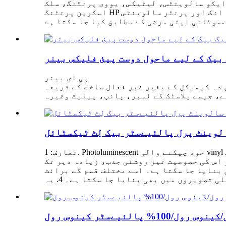
ایکو سالوینٹس، لیٹیکس، یووی پرنٹنگ، سلک
اسکرین پرنٹنگ HP لیٹیکس، فلوریکی، فلوٹی، فلوکی، اینٹ، فلیکس، انک اور پرنٹر سالوینٹس Roland، Mutoh، وغیرہ حسب ضرورت سائز، رنگ، وزن، اور
بیک کے لیے ماحول دوست پیئ فلیکس بینر
پی ای بینر
دہ کیمیکل کے بغیر غیر فعال ساخت کے ذریعہ
لوینٹ پرل پالئیےسٹر بیک لِٹ ٹیکسٹائل
تعارف: 1. Photoluminescent خود چپکنے والی vinyl فلم کے vinyl کے ساتھ photoluminescent pigment سے بنائی گئی ہے، اور خود چپکنے والے کاغذ کے ساتھ حمایت
 عناصر نہیں ہوتے ہیں اور اس کی خصوصیت تیز روشنی جذب، زیادہ دیر تک
ر اینگریونگ میں بنایا جا سکتا ہے۔ اسے مختلف قسم کے برائٹ
سٹر کینوس رول