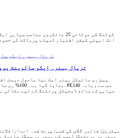
سالوینٹس کے ساتھ ماحول دوست 100% PE ترپال ب
بینر پر پرنٹنگ: آنسو کے بینر پر سنگل سائیڈ یا