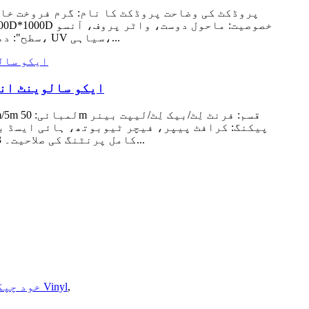
پروڈکٹ کی وضاحت پروڈکٹ کا نام: گرم فروخت خا
مزاحم لمبائی(M): 30m یا 50m سطح": دھندلا یا 7 انچ 36″، 42″، 44″،50″،60″ انک سپورٹ: پانی پر مبنی روغن سیاہی، UV سیاہی،...
ایکو سالوینٹ انک
کامل پرنٹنگ کی صلاحیت۔ 3) مضبوط پھاڑنا اور ٹینسائل استحکام۔ 4) مناسب سیاہی کی قسم: سالوینٹ/ایکو سالوینٹ/یووی/لیٹیکس...
,
خود چپکنے والی Vinyl