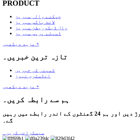
PRODUCT
چپکنے والی سیریز
لائٹ باکس سیریز
وال ڈیکوریشن سیریز
ڈسپلے پرپس سیریز
مزید دیکھیں +
تازہ ترین خبریں۔
کمپنی کی خبریں
انڈسٹری نیوز
مزید دیکھیں +
ہم سے رابطہ کریں۔
ہماری مصنوعات یا قیمت کی فہرست کے بارے میں پوچھ گچھ کے لئے، براہ کرم ہمیں اپنا ای میل چھوڑ دیں اور ہم 24 گھنٹوں کے اندر رابطے میں رہیں
گے۔
سبسکرائب کریں۔