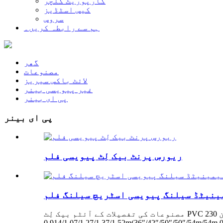
کارپوریٹ کلچر
کیس اسٹڈیز
سروس
ہم سے رابطہ کریں۔
گھر
مصنوعات
لائٹ باکس سیریز
غیر پیویسی بینر
پی ای بینر
پی ای بینر
ریورس پرنٹ بیک لِٹ پیویسی فلم
مینیٹڈ سیلنگ پیویسی اسٹریچ سیلنگ فلم
مصنوعات کی تفصیلات کے آئٹم بیک لِٹ PVC فلم کا وزن 230g/ 270g کلر حسب ضرورت رنگ MOQ 30 رولز ایپلیکیشن آؤٹ ڈور ایڈورٹائزنگ چوڑائی