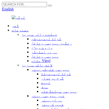
English
گھر
مصنوعات
چپکنے والی سیریز
کولڈ لیمینیشن
رنگین پیویسی ونائل
ون وے ویژن
پی پی اسٹیکر
پیویسی ونائل
عکاس Vinyl
لائٹ باکس سیریز
پیویسی فلیکس بینر
کولڈ لیمینیٹڈ
گرم پرتدار
لیپت
میش
پیویسی سیلنگ فلم
غیر پیویسی بینر
پی ای بینر
فیبرک بینر
خود چپکنے والا کینوس