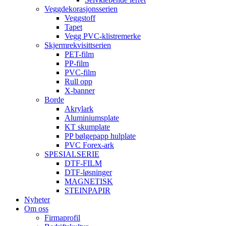
Veggdekorasjonsserien
Veggstoff
Tapet
Vegg PVC-klistremerke
Skjermrekvisittserien
PET-film
PP-film
PVC-film
Rull opp
X-banner
Borde
Akrylark
Aluminiumsplate
KT skumplate
PP bølgepapp hulplate
PVC Forex-ark
SPESIALSERIE
DTF-FILM
DTF-løsninger
MAGNETISK
STEINPAPIR
Nyheter
Om oss
Firmaprofil