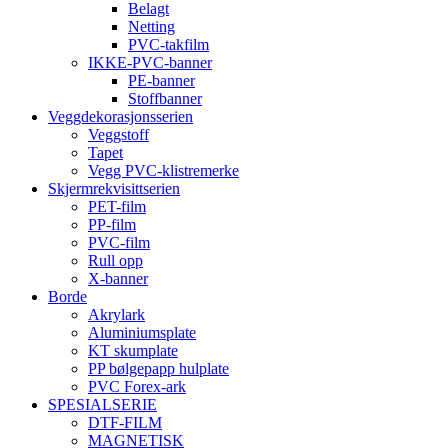
Belagt
Netting
PVC-takfilm
IKKE-PVC-banner
PE-banner
Stoffbanner
Veggdekorasjonsserien
Veggstoff
Tapet
Vegg PVC-klistremerke
Skjermrekvisittserien
PET-film
PP-film
PVC-film
Rull opp
X-banner
Borde
Akrylark
Aluminiumsplate
KT skumplate
PP bølgepapp hulplate
PVC Forex-ark
SPESIALSERIE
DTF-FILM
MAGNETISK