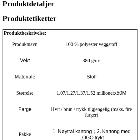
Produktdetaljer
Produktetiketter
Produktbeskrivelse:
Produktnavn
100 % polyester veggstoff
Vekt
380 g/m²
Materiale
Stoff
Størrelse
1,07/1,27/1,37/1,52 millioner
x50M
Farge
Hvit / brun / trykk tilgjengelig (maks. fire
farger)
1. Nøytral kartong
；
2. Kartong med
Pakke
LOGO trykt