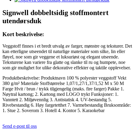
Signwell dobbeltsidig stoffmontert
utendørsduk
Kort beskrivelse:
Veggstoff finnes i et bredt utvalg av farger, mønstre og teksturer. Det
kan etterligne utseendet til naturlige materialer som silke, lin eller
fløyel, noe som gir veggene et luksuriøst og elegant utseende.
Teksturene kan variere fra glatte og slanke til ru og humpete, noe
som gir mulighet for ulike dekorative effekter og taktile opplevelser.
Produktbeskrivelse: Produktnavn 100 % polyester veggstoff Vekt
380 g/m² Materiale Stoffstørrelse 1,07/1,27/1,37/1,52 M x 50 M
Farge Hvit / brun / trykk tilgjengelig (maks. fire farger) Pakke 1.
Nøytral kartong; 2. Kartong med LOGO trykt Funksjoner: 1.
Vanntett 2. Miljøvennlig 3. Antistatisk 4. UV-bestandig 5.
Rivebestandig 6. Høy fargetetthet 7. Varmebestandig Bruksområde:
1. Stue 2. Soverom 3. Hotell 4. Kontor 5. Karaokebar
Send e-post til oss