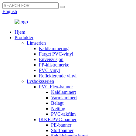
English
Hjem
Produkter
Limserien
Kaldlaminering
Farget PVC-vinyl
Enveisvisjon
PP-klistremerke
PVC-vinyl
Reflekterende vinyl
Lysboksserien
PVC Flex-banner
Kaldlaminert
Varmlaminert
Belagt
Netting
PVC-takfilm
IKKE-PVC-banner
PE-banner
Stoffbanner
Selvklebende lerret