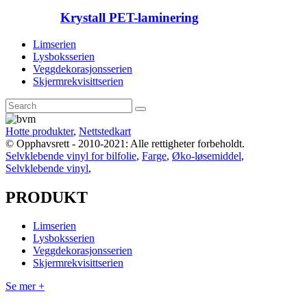
Krystall PET-laminering
Limserien
Lysboksserien
Veggdekorasjonsserien
Skjermrekvisittserien
Hotte produkter
,
Nettstedkart
© Opphavsrett - 2010-2021: Alle rettigheter forbeholdt.
Selvklebende vinyl for bilfolie
,
Farge
,
Øko-løsemiddel
,
Selvklebende vinyl
,
PRODUKT
Limserien
Lysboksserien
Veggdekorasjonsserien
Skjermrekvisittserien
Se mer +