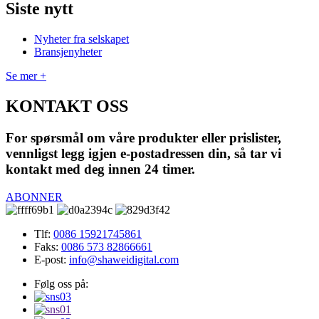
Siste nytt
Nyheter fra selskapet
Bransjenyheter
Se mer +
KONTAKT OSS
For spørsmål om våre produkter eller prislister,
vennligst legg igjen e-postadressen din, så tar vi
kontakt med deg innen 24 timer.
ABONNER
Tlf:
0086 15921745861
Faks:
0086 573 82866661
E-post:
info@shaweidigital.com
Følg oss på: