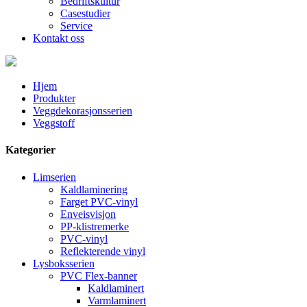
Bedriftskultur
Casestudier
Service
Kontakt oss
Hjem
Produkter
Veggdekorasjonsserien
Veggstoff
Kategorier
Limserien
Kaldlaminering
Farget PVC-vinyl
Enveisvisjon
PP-klistremerke
PVC-vinyl
Reflekterende vinyl
Lysboksserien
PVC Flex-banner
Kaldlaminert
Varmlaminert