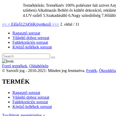
Termékleírás: Terméknév 100% poliészter fali szövet Any
színben) Alkalmazás Beltéri és kültéri dekoráció, rekl
4.UV-szűrő 5.Szakadásálló 6.Nagy színsűrűség 7.Hőálló.
<<
< Előző
1
2
3
4
5
6
Következő >
>>
2. oldal / 11
Ragasztó sorozat
Világító doboz sorozat
Faldekorációs sorozat
Kijelző kellékek sorozat
Forró termékek
,
Oldaltérkép
© Szerzői jog - 2010-2021: Minden jog fenntartva.
Festék
,
Ökooldósz
TERMÉK
Ragasztó sorozat
Világító doboz sorozat
Faldekorációs sorozat
Kijelző kellékek sorozat
Továbbiak megtekintése +