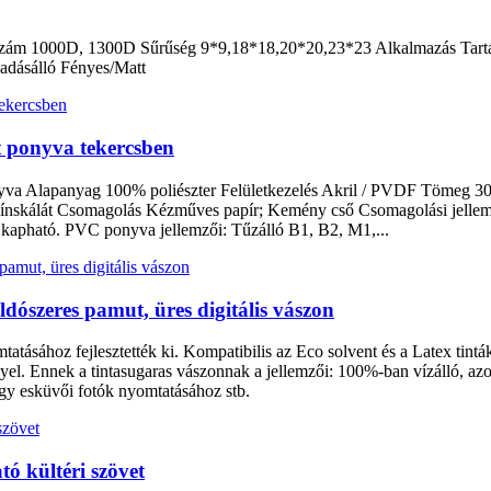
ám 1000D, 1300D Sűrűség 9*9,18*18,20*20,23*23 Alkalmazás Tartály p
adásálló Fényes/Matt
 ponyva tekercsben
nyva Alapanyag 100% poliészter Felületkezelés Akril / PVDF Tömeg 3
kálát Csomagolás Kézműves papír; Kemény cső Csomagolási jellemzők
tb. kapható. PVC ponyva jellemzői: Tűzálló B1, B2, M1,...
ldószeres pamut, üres digitális vászon
tatásához fejlesztették ki. Kompatibilis az Eco solvent és a Latex tintá
el. Ennek a tintasugaras vászonnak a jellemzői: 100%-ban vízálló, azon
gy esküvői fotók nyomtatásához stb.
tó kültéri szövet