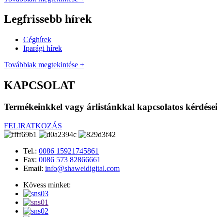
Legfrissebb hírek
Céghírek
Iparági hírek
Továbbiak megtekintése +
KAPCSOLAT
Termékeinkkel vagy árlistánkkal kapcsolatos kérdéseiv
FELIRATKOZÁS
Tel.:
0086 15921745861
Fax:
0086 573 82866661
Email:
info@shaweidigital.com
Kövess minket: