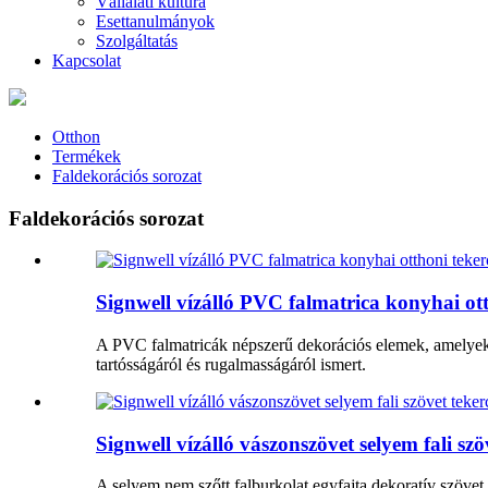
Vállalati kultúra
Esettanulmányok
Szolgáltatás
Kapcsolat
Otthon
Termékek
Faldekorációs sorozat
Faldekorációs sorozat
Signwell vízálló PVC falmatrica konyhai ot
A PVC falmatricák népszerű dekorációs elemek, amelyeke
tartósságáról és rugalmasságáról ismert.
Signwell vízálló vászonszövet selyem fali sz
A selyem nem szőtt falburkolat egyfajta dekoratív szövet