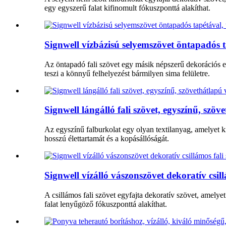
egy egyszerű falat kifinomult fókuszponttá alakíthat.
Signwell vízbázisú selyemszövet öntapadós t
Az öntapadó fali szövet egy másik népszerű dekorációs 
teszi a könnyű felhelyezést bármilyen sima felületre.
Signwell lángálló fali szövet, egyszínű, szöv
Az egyszínű falburkolat egy olyan textilanyag, amelyet ki
hosszú élettartamát és a kopásállóságát.
Signwell vízálló vászonszövet dekoratív csil
A csillámos fali szövet egyfajta dekoratív szövet, amelye
falat lenyűgöző fókuszponttá alakíthat.