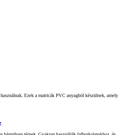
a használnak. Ezek a matricák PVC anyagból készülnek, amely
z
ön bármilyen térnek. Gyakran használják falburkolatokhoz, és