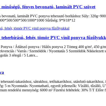
ló minőségű, fényes bevonatú, laminált PVC szövet
es bevonatú, laminált PVC ponyva teherautó borításhoz Súly: 320g~90
 300*500/500*500/1000*1000 Sűrűség: 9*9/18*12
agy teherbírású, fehér, tömör PVC vinil ponyva fűzőlyukk
onyva / Átlátszó ponyva / Hálós ponyva 2 Tömeg 400 g/m², 450 g/m²,
frekvenciás / Varrás / Szemöldök / Nyomtatás 5 Szemöldök Nikkelezett
lás 3 rétegű / 5 Latex...
va
herautó-takaráshoz, sátrakhoz, tetőtakarókhoz, utánfutó-takarókhoz, 
ég: 5 m Nyomtatás: Nyomtatható, egyedi jellemzők: Vízálló, tűzálló, U
inimum rendelési mennyiség: 6000 m² Fizetési feltételek: 30% T/T Előre f