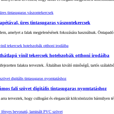
apétával, üres tintasugaras vászontekercsek
elem, amelyet a falak megjelenésének fokozására használnak. Öntapadó 
ethátlapú vinil tekercsek hotelszobák otthoni irodáiba
fejezetten falakra terveztek. Általában kiváló minőségű, tartós szálakbó
lámos fali szövet digitális tintasugaras nyomtatáshoz
t arra terveztek, hogy csillogást és eleganciát kölcsönözzön bármilyen