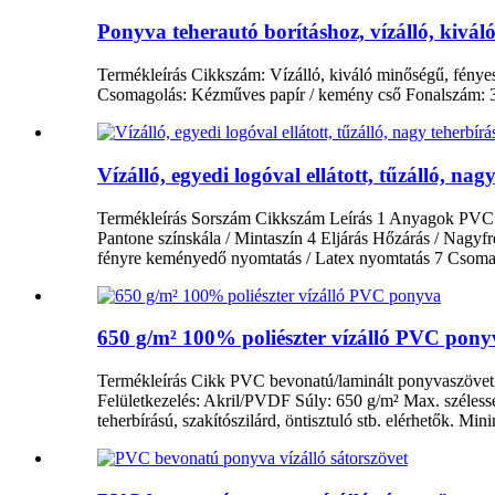
Ponyva teherautó borításhoz, vízálló, kivá
Termékleírás Cikkszám: Vízálló, kiváló minőségű, fény
Csomagolás: Kézműves papír / kemény cső Fonalszám:
Vízálló, egyedi logóval ellátott, tűzálló, n
Termékleírás Sorszám Cikkszám Leírás 1 Anyagok PVC P
Pantone színskála / Mintaszín 4 Eljárás Hőzárás / Nagy
fényre keményedő nyomtatás / Latex nyomtatás 7 Csomago
650 g/m² 100% poliészter vízálló PVC pony
Termékleírás Cikk PVC bevonatú/laminált ponyvaszövet te
Felületkezelés: Akril/PVDF Súly: 650 g/m² Max. széless
teherbírású, szakítószilárd, öntisztuló stb. elérhetők. M