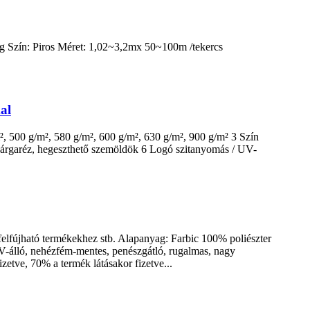
0g Szín: Piros Méret: 1,02~3,2mx 50~100m /tekercs
al
 500 g/m², 580 g/m², 600 g/m², 630 g/m², 900 g/m² 3 Szín
 sárgaréz, hegeszthető szemöldök 6 Logó szitanyomás / UV-
felfújható termékekhez stb. Alapanyag: Farbic 100% poliészter
V-álló, nehézfém-mentes, penészgátló, rugalmas, nagy
izetve, 70% a termék látásakor fizetve...