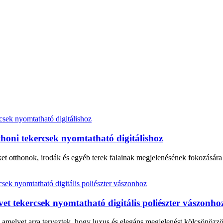
thoni tekercsek nyomtatható digitálishoz
t otthonok, irodák és egyéb terek falainak megjelenésének fokozásár
övet tekercsek nyomtatható digitális poliészter vászonho
, amelyet arra terveztek, hogy luxus és elegáns megjelenést kölcsönözz