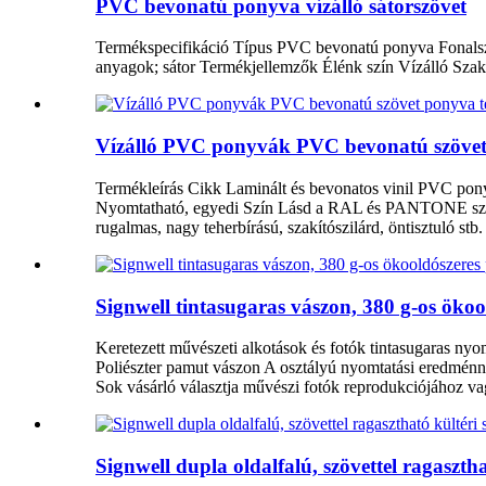
PVC bevonatú ponyva vízálló sátorszövet
Termékspecifikáció Típus PVC bevonatú ponyva Fonalsz
anyagok; sátor Termékjellemzők Élénk szín Vízálló Szak
Vízálló PVC ponyvák PVC bevonatú szövet
Termékleírás Cikk Laminált és bevonatos vinil PVC po
Nyomtatható, egyedi Szín Lásd a RAL és PANTONE színs
rugalmas, nagy teherbírású, szakítószilárd, öntisztuló s
Signwell tintasugaras vászon, 380 g-os ökoo
Keretezett művészeti alkotások és fotók tintasugaras nyom
Poliészter pamut vászon A osztályú nyomtatási eredménny
Sok vásárló választja művészi fotók reprodukciójához va
Signwell dupla oldalfalú, szövettel ragasztha