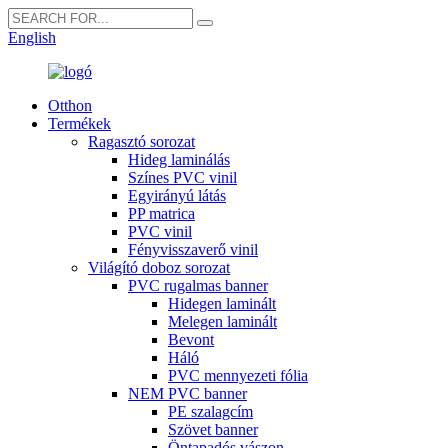
English
Otthon
Termékek
Ragasztó sorozat
Hideg laminálás
Színes PVC vinil
Egyirányú látás
PP matrica
PVC vinil
Fényvisszaverő vinil
Világító doboz sorozat
PVC rugalmas banner
Hidegen laminált
Melegen laminált
Bevont
Háló
PVC mennyezeti fólia
NEM PVC banner
PE szalagcím
Szövet banner
Öntapadós vászon