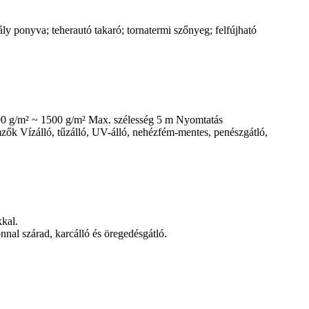
onyva; teherautó takaró; tornatermi szőnyeg; felfújható
00 g/m² ~ 1500 g/m² Max. szélesség 5 m Nyomtatás
 Vízálló, tűzálló, UV-álló, nehézfém-mentes, penészgátló,
kkal.
nal szárad, karcálló és öregedésgátló.