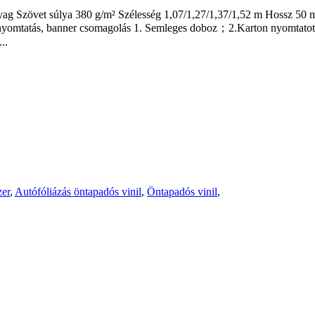
ag Szövet súlya 380 g/m² Szélesség 1,07/1,27/1,37/1,52 m Hossz 50 m 
ámnyomtatás, banner csomagolás 1. Semleges doboz；2.Karton nyomtatott 
..
er
,
Autófóliázás öntapadós vinil
,
Öntapadós vinil
,