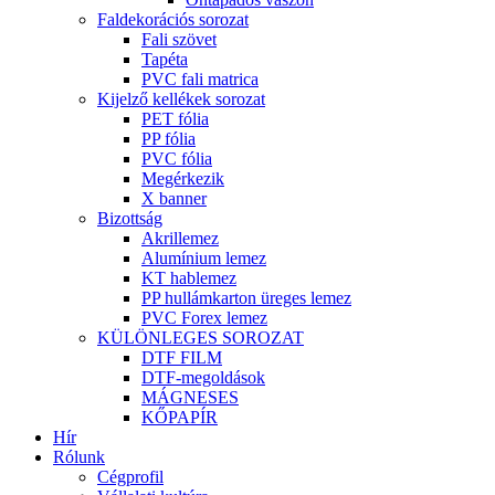
Faldekorációs sorozat
Fali szövet
Tapéta
PVC fali matrica
Kijelző kellékek sorozat
PET fólia
PP fólia
PVC fólia
Megérkezik
X banner
Bizottság
Akrillemez
Alumínium lemez
KT hablemez
PP hullámkarton üreges lemez
PVC Forex lemez
KÜLÖNLEGES SOROZAT
DTF FILM
DTF-megoldások
MÁGNESES
KŐPAPÍR
Hír
Rólunk
Cégprofil