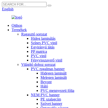
English
Otthon
Termékek
Ragasztó sorozat
Hideg laminálás
Színes PVC vinil
Egyirányú látás
PP matrica
PVC vinil
Fényvisszaverő vinil
Világító doboz sorozat
PVC rugalmas banner
Hidegen laminált
Melegen laminált
Bevont
Háló
PVC mennyezeti fólia
NEM PVC banner
PE szalagcím
Szövet banner
Öntapadós vászon