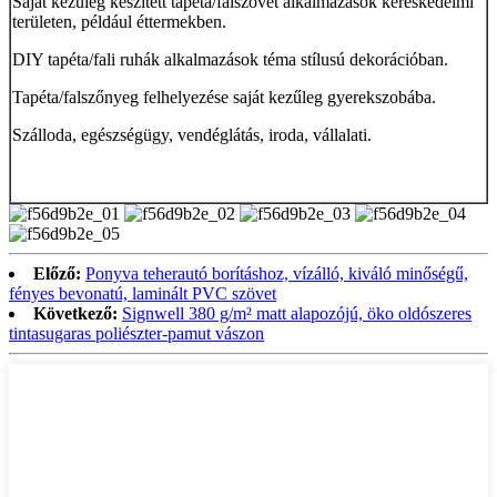
Saját kezűleg készített tapéta/falszövet alkalmazások kereskedelmi
területen, például éttermekben.
DIY tapéta/fali ruhák alkalmazások téma stílusú dekorációban.
Tapéta/falszőnyeg felhelyezése saját kezűleg gyerekszobába.
Szálloda, egészségügy, vendéglátás, iroda, vállalati.
Előző:
Ponyva teherautó borításhoz, vízálló, kiváló minőségű,
fényes bevonatú, laminált PVC szövet
Következő:
Signwell 380 g/m² matt alapozójú, öko oldószeres
tintasugaras poliészter-pamut vászon