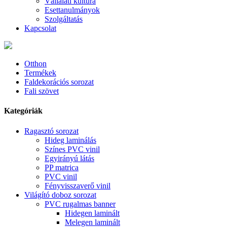
Vállalati kultúra
Esettanulmányok
Szolgáltatás
Kapcsolat
Otthon
Termékek
Faldekorációs sorozat
Fali szövet
Kategóriák
Ragasztó sorozat
Hideg laminálás
Színes PVC vinil
Egyirányú látás
PP matrica
PVC vinil
Fényvisszaverő vinil
Világító doboz sorozat
PVC rugalmas banner
Hidegen laminált
Melegen laminált