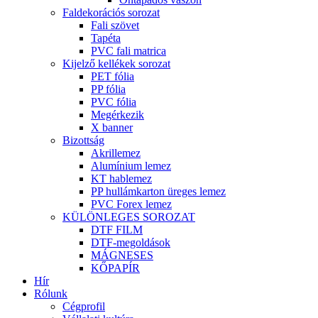
Faldekorációs sorozat
Fali szövet
Tapéta
PVC fali matrica
Kijelző kellékek sorozat
PET fólia
PP fólia
PVC fólia
Megérkezik
X banner
Bizottság
Akrillemez
Alumínium lemez
KT hablemez
PP hullámkarton üreges lemez
PVC Forex lemez
KÜLÖNLEGES SOROZAT
DTF FILM
DTF-megoldások
MÁGNESES
KŐPAPÍR
Hír
Rólunk
Cégprofil