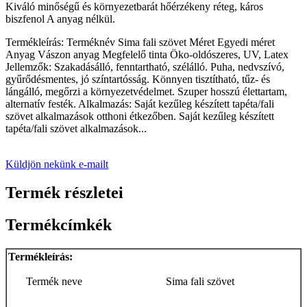
Kiváló minőségű és környezetbarát hőérzékeny réteg, káros
biszfenol A anyag nélkül.
Termékleírás: Terméknév Sima fali szövet Méret Egyedi méret
Anyag Vászon anyag Megfelelő tinta Öko-oldószeres, UV, Latex
Jellemzők: Szakadásálló, fenntartható, szélálló. Puha, nedvszívó,
gyűrődésmentes, jó színtartósság. Könnyen tisztítható, tűz- és
lángálló, megőrzi a környezetvédelmet. Szuper hosszú élettartam,
alternatív festék. Alkalmazás: Saját kezűleg készített tapéta/fali
szövet alkalmazások otthoni étkezőben. Saját kezűleg készített
tapéta/fali szövet alkalmazások...
Küldjön nekünk e-mailt
Termék részletei
Termékcímkék
Termékleírás:
Termék neve
Sima fali szövet