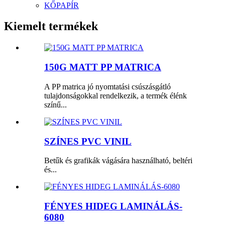
KŐPAPÍR
Kiemelt termékek
150G MATT PP MATRICA
A PP matrica jó nyomtatási csúszásgátló
tulajdonságokkal rendelkezik, a termék élénk
színű...
SZÍNES PVC VINIL
Betűk és grafikák vágására használható, beltéri
és...
FÉNYES HIDEG LAMINÁLÁS-
6080