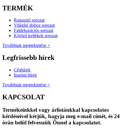
TERMÉK
Ragasztó sorozat
Világító doboz sorozat
Faldekorációs sorozat
Kijelző kellékek sorozat
Továbbiak megtekintése +
Legfrissebb hírek
Céghírek
Iparági hírek
Továbbiak megtekintése +
KAPCSOLAT
Termékeinkkel vagy árlistánkkal kapcsolatos
kérdéseivel kérjük, hagyja meg e-mail címét, és 24
órán belül felvesszük Önnel a kapcsolatot.