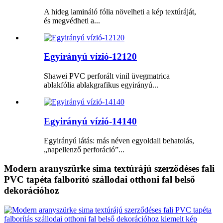
A hideg lamináló fólia növelheti a kép textúráját,
és megvédheti a...
Egyirányú vízió-12120
Shawei PVC perforált vinil üvegmatrica
ablakfólia ablakgrafikus egyirányú...
Egyirányú vízió-14140
Egyirányú látás: más néven egyoldali behatolás,
„napellenző perforáció”...
Modern aranyszürke sima textúrájú szerződéses fali
PVC tapéta falborító szállodai otthoni fal belső
dekorációhoz