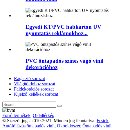
Egyedi KT/PVC habkarton UV
nyomtatás reklámokhoz...
PVC öntapadós színes vágó vinil
dekorációhoz
Ragasztó sorozat
Világító doboz sorozat
Faldekorációs sorozat
Kijelző kellékek sorozat
Forró termékek
,
Oldaltérkép
© Szerzői jog - 2010-2021: Minden jog fenntartva.
Festék
,
Autófóliázás öntapadós vinil
,
Ökooldószer
,
Öntapadós vinil
,