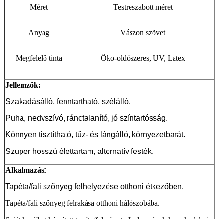
Méret
Testreszabott méret
Anyag
Vászon szövet
Megfelelő tinta
Öko-oldószeres, UV, Latex
Jellemzők:
Szakadásálló, fenntartható, szélálló.
Puha, nedvszívó, ránctalanító, jó színtartósság.
Könnyen tisztítható, tűz- és lángálló, környezetbarát.
Szuper hosszú élettartam, alternatív festék.
Alkalmazás
:
Tapéta/fali szőnyeg felhelyezése otthoni étkezőben.
Tapéta/fali szőnyeg felrakása otthoni hálószobába.