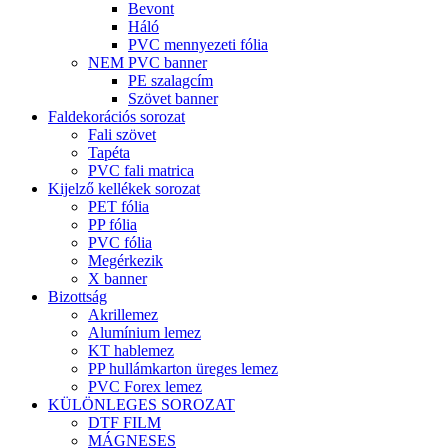
Bevont
Háló
PVC mennyezeti fólia
NEM PVC banner
PE szalagcím
Szövet banner
Faldekorációs sorozat
Fali szövet
Tapéta
PVC fali matrica
Kijelző kellékek sorozat
PET fólia
PP fólia
PVC fólia
Megérkezik
X banner
Bizottság
Akrillemez
Alumínium lemez
KT hablemez
PP hullámkarton üreges lemez
PVC Forex lemez
KÜLÖNLEGES SOROZAT
DTF FILM
MÁGNESES