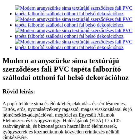
Modern aranyszürke sima textúrájú
szerződéses fali PVC tapéta falborító
szállodai otthoni fal belső dekorációhoz
Rövid leírás:
A papír felülete sima és élénkfehér, elakadás- és sérülésmentes.
Tartós, erős, nyomásérzékeny ragasztó, magas viszkozitással és jó
hőmérséklet-adaptációval, megfelel az Egyesült Államok
Élelmiszer- és Gyógyszerügyi Hatóságának (FDA) 175.105
szabványának, és biztonságosan használható élelmiszerek,
gyógyszerek és kozmetikumok közvetlen érintkezés nélküli
címkézésére.