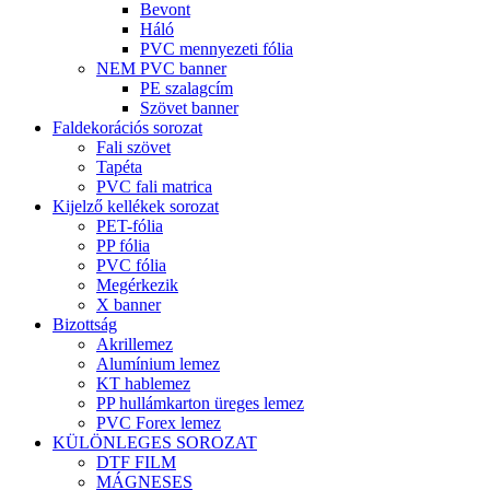
Bevont
Háló
PVC mennyezeti fólia
NEM PVC banner
PE szalagcím
Szövet banner
Faldekorációs sorozat
Fali szövet
Tapéta
PVC fali matrica
Kijelző kellékek sorozat
PET-fólia
PP fólia
PVC fólia
Megérkezik
X banner
Bizottság
Akrillemez
Alumínium lemez
KT hablemez
PP hullámkarton üreges lemez
PVC Forex lemez
KÜLÖNLEGES SOROZAT
DTF FILM
MÁGNESES