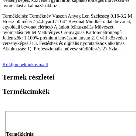
Versenyképes, közvetlen gyári áron kapható tömeges művészeti és
nyomtatási alkalmazásokhoz.
Termékleírás: Terméknév Vászon Anyag Len Szélesség 0,16-3,2 M
Hossz 50 méter / 54,6 yard / 164” Bevonat Mindkét oldali bevonat,
egyoldali bevonat elérhető Ajánlott felhasználás Művészet,
nyomtatási felület Matt/fényes Csomagolás Karton/nátronpapír
Jellemzők: 1.100% prémium lenvászon anyag 2. Gyári közvetlen
versenyképes ár 3. Festéshez és digitális nyomtatáshoz alkalmas
Alkalmazás: 1). Professzionális művész stúdiófestés 2). Szia...
Küldjön nekünk e-mailt
Termék részletei
Termékcímkék
Termékleírás: