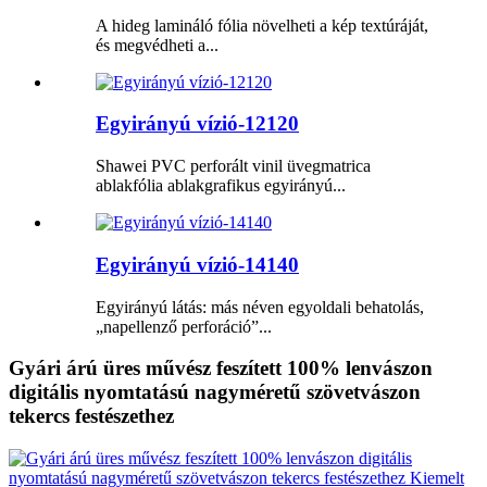
A hideg lamináló fólia növelheti a kép textúráját,
és megvédheti a...
Egyirányú vízió-12120
Shawei PVC perforált vinil üvegmatrica
ablakfólia ablakgrafikus egyirányú...
Egyirányú vízió-14140
Egyirányú látás: más néven egyoldali behatolás,
„napellenző perforáció”...
Gyári árú üres művész feszített 100% lenvászon
digitális nyomtatású nagyméretű szövetvászon
tekercs festészethez