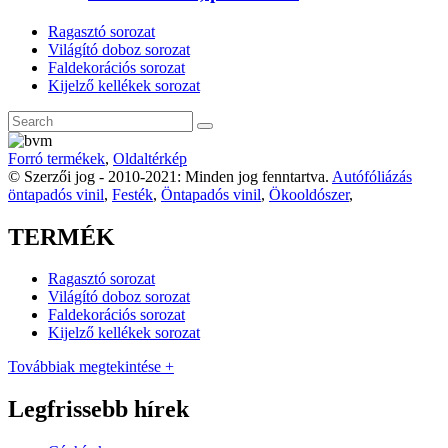
Ragasztó sorozat
Világító doboz sorozat
Faldekorációs sorozat
Kijelző kellékek sorozat
Forró termékek
,
Oldaltérkép
© Szerzői jog - 2010-2021: Minden jog fenntartva.
Autófóliázás
öntapadós vinil
,
Festék
,
Öntapadós vinil
,
Ökooldószer
,
TERMÉK
Ragasztó sorozat
Világító doboz sorozat
Faldekorációs sorozat
Kijelző kellékek sorozat
Továbbiak megtekintése +
Legfrissebb hírek