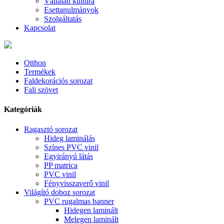
Vállalati kultúra
Esettanulmányok
Szolgáltatás
Kapcsolat
Otthon
Termékek
Faldekorációs sorozat
Fali szövet
Kategóriák
Ragasztó sorozat
Hideg laminálás
Színes PVC vinil
Egyirányú látás
PP matrica
PVC vinil
Fényvisszaverő vinil
Világító doboz sorozat
PVC rugalmas banner
Hidegen laminált
Melegen laminált