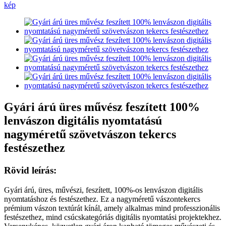
Gyári árú üres művész feszített 100%
lenvászon digitális nyomtatású
nagyméretű szövetvászon tekercs
festészethez
Rövid leírás:
Gyári árú, üres, művészi, feszített, 100%-os lenvászon digitális
nyomtatáshoz és festészethez. Ez a nagyméretű vászontekercs
prémium vászon textúrát kínál, amely alkalmas mind professzionális
festészethez, mind csúcskategóriás digitális nyomtatási projektekhez.