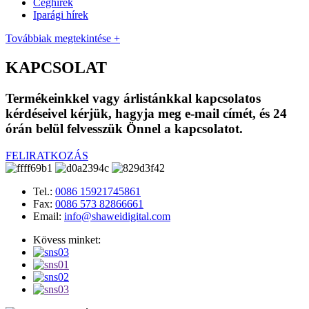
Céghírek
Iparági hírek
Továbbiak megtekintése +
KAPCSOLAT
Termékeinkkel vagy árlistánkkal kapcsolatos
kérdéseivel kérjük, hagyja meg e-mail címét, és 24
órán belül felvesszük Önnel a kapcsolatot.
FELIRATKOZÁS
Tel.:
0086 15921745861
Fax:
0086 573 82866661
Email:
info@shaweidigital.com
Kövess minket: