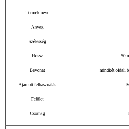
Termék neve
Anyag
Szélesség
Hossz
50 m
Bevonat
mindkét oldali b
Ajánlott felhasználás
M
Felület
Csomag