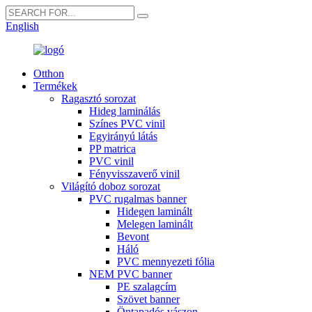
English
Otthon
Termékek
Ragasztó sorozat
Hideg laminálás
Színes PVC vinil
Egyirányú látás
PP matrica
PVC vinil
Fényvisszaverő vinil
Világító doboz sorozat
PVC rugalmas banner
Hidegen laminált
Melegen laminált
Bevont
Háló
PVC mennyezeti fólia
NEM PVC banner
PE szalagcím
Szövet banner
Öntapadós vászon