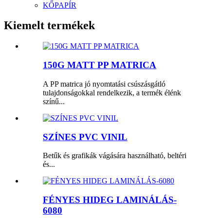
KŐPAPÍR
Kiemelt termékek
150G MATT PP MATRICA
A PP matrica jó nyomtatási csúszásgátló
tulajdonságokkal rendelkezik, a termék élénk
színű...
SZÍNES PVC VINIL
Betűk és grafikák vágására használható, beltéri
és...
FÉNYES HIDEG LAMINÁLÁS-
6080