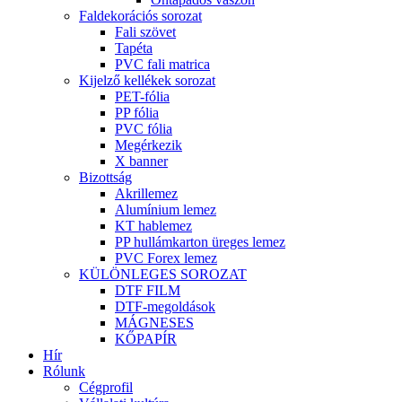
Faldekorációs sorozat
Fali szövet
Tapéta
PVC fali matrica
Kijelző kellékek sorozat
PET-fólia
PP fólia
PVC fólia
Megérkezik
X banner
Bizottság
Akrillemez
Alumínium lemez
KT hablemez
PP hullámkarton üreges lemez
PVC Forex lemez
KÜLÖNLEGES SOROZAT
DTF FILM
DTF-megoldások
MÁGNESES
KŐPAPÍR
Hír
Rólunk
Cégprofil