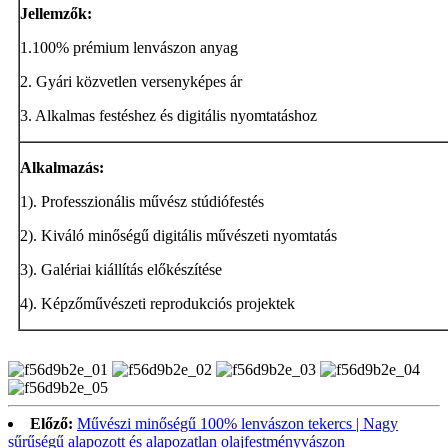
Jellemzők:
1.100% prémium lenvászon anyag
2. Gyári közvetlen versenyképes ár
3. Alkalmas festéshez és digitális nyomtatáshoz
Alkalmazás:
1). Professzionális művész stúdiófestés
2). Kiváló minőségű digitális művészeti nyomtatás
3). Galériai kiállítás előkészítése
4). Képzőművészeti reprodukciós projektek
Előző:
Művészi minőségű 100% lenvászon tekercs | Nagy
sűrűségű alapozott és alapozatlan olajfestményvászon