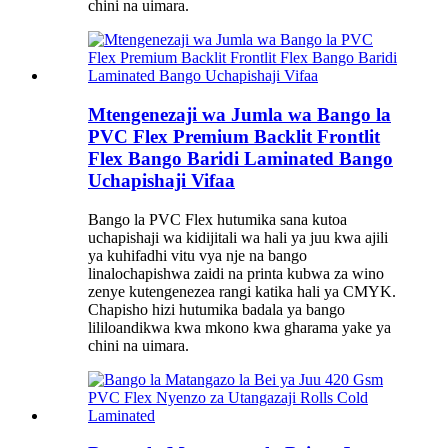
chini na uimara.
Mtengenezaji wa Jumla wa Bango la
PVC Flex Premium Backlit Frontlit
Flex Bango Baridi Laminated Bango
Uchapishaji Vifaa
Bango la PVC Flex hutumika sana kutoa
uchapishaji wa kidijitali wa hali ya juu kwa ajili
ya kuhifadhi vitu vya nje na bango
linalochapishwa zaidi na printa kubwa za wino
zenye kutengenezea rangi katika hali ya CMYK.
Chapisho hizi hutumika badala ya bango
lililoandikwa kwa mkono kwa gharama yake ya
chini na uimara.