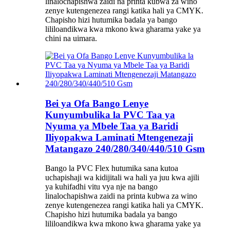
linalochapishwa zaidi na printa kubwa za wino
zenye kutengenezea rangi katika hali ya CMYK.
Chapisho hizi hutumika badala ya bango
lililoandikwa kwa mkono kwa gharama yake ya
chini na uimara.
Bei ya Ofa Bango Lenye
Kunyumbulika la PVC Taa ya
Nyuma ya Mbele Taa ya Baridi
Iliyopakwa Laminati Mtengenezaji
Matangazo 240/280/340/440/510 Gsm
Bango la PVC Flex hutumika sana kutoa
uchapishaji wa kidijitali wa hali ya juu kwa ajili
ya kuhifadhi vitu vya nje na bango
linalochapishwa zaidi na printa kubwa za wino
zenye kutengenezea rangi katika hali ya CMYK.
Chapisho hizi hutumika badala ya bango
lililoandikwa kwa mkono kwa gharama yake ya