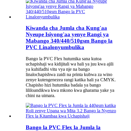
Kiwanda cha Jumla cha Kung'aa
Nyeupe Isiyong'aa yenye Rangi ya
Mabango 340/440/510gsm Bango la
PVC Linalonyumbulika
Bango la PVC Flex hutumika sana kutoa
uchapishaji wa kidijitali wa hali ya juu kwa ajili
ya kuhifadhi vitu vya nje na bango
linalochapishwa zaidi na printa kubwa za wino
zenye kutengenezea rangi katika hali ya CMYK.
Chapisho hizi hutumika badala ya bango
lililoandikwa kwa mkono kwa gharama yake ya
chini na uimara.
Bango la PVC Flex la Jumla la