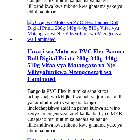
Chapisho hizi hutumika badala ya bango
lililoandikwa kwa mkono kwa gharama yake ya
chini na uimara.
Uuzaji wa Moto wa PVC Flex Banner
Roll Digital Printa 280g 340g 440g
510g Vifaa vya Matangazo ya Nje
Vilivyofunikwa Mtengenezaji wa
Laminated
Bango la PVC Flex hutumika sana kutoa
uchapishaji wa kidijitali wa hali ya juu kwa ajili
ya kuhifadhi vitu vya nje na bango
linalochapishwa zaidi na printa kubwa za wino
zenye kutengenezea rangi katika hali ya CMYK.
Chapisho hizi hutumika badala ya bango
lililoandikwa kwa mkono kwa gharama yake ya
chini na uimara.