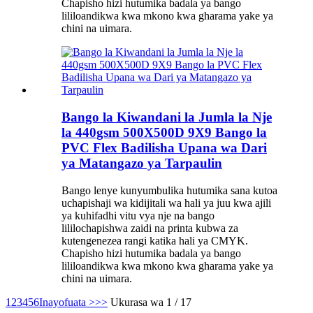
Chapisho hizi hutumika badala ya bango
lililoandikwa kwa mkono kwa gharama yake ya
chini na uimara.
Bango la Kiwandani la Jumla la Nje
la 440gsm 500X500D 9X9 Bango la
PVC Flex Badilisha Upana wa Dari
ya Matangazo ya Tarpaulin
Bango lenye kunyumbulika hutumika sana kutoa
uchapishaji wa kidijitali wa hali ya juu kwa ajili
ya kuhifadhi vitu vya nje na bango
lililochapishwa zaidi na printa kubwa za
kutengenezea rangi katika hali ya CMYK.
Chapisho hizi hutumika badala ya bango
lililoandikwa kwa mkono kwa gharama yake ya
chini na uimara.
1
2
3
4
5
6
Inayofuata >
>>
Ukurasa wa 1 / 17