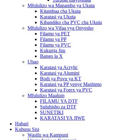
Mfululizo wa Mapambo ya Ukuta
Kitambaa cha Ukuta
Karatasi ya Ukuta
Kibandiko cha PVC cha Ukuta
Mfululizo wa Vifaa vya Onyesho
Filamu ya PET
Filamu ya PP
Filamu ya PVC
Kukunja Juu
Bango la X
Ubao
Karatasi ya Acrylic
Karatasi ya Alumini
Bodi ya Povu ya KT
Karatasi ya PP yenye Mashimo
Karatasi ya Forex ya PVC
Mfululizo Maalum
FILAMU YA DTF
Suluhisho za DTF
SUNETIKI
KARATASI YA JIWE
Habari
Kuhusu Sisi
Wasifu wa Kampuni