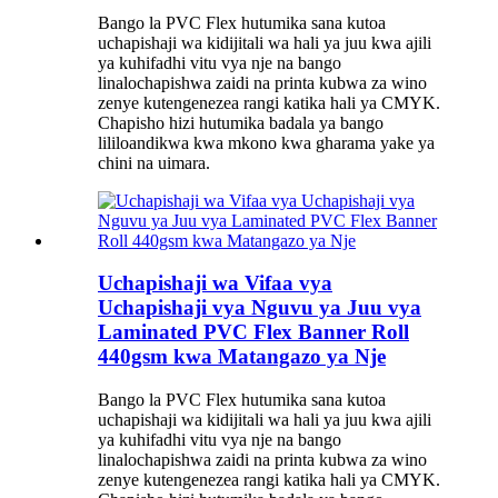
Bango la PVC Flex hutumika sana kutoa
uchapishaji wa kidijitali wa hali ya juu kwa ajili
ya kuhifadhi vitu vya nje na bango
linalochapishwa zaidi na printa kubwa za wino
zenye kutengenezea rangi katika hali ya CMYK.
Chapisho hizi hutumika badala ya bango
lililoandikwa kwa mkono kwa gharama yake ya
chini na uimara.
Uchapishaji wa Vifaa vya
Uchapishaji vya Nguvu ya Juu vya
Laminated PVC Flex Banner Roll
440gsm kwa Matangazo ya Nje
Bango la PVC Flex hutumika sana kutoa
uchapishaji wa kidijitali wa hali ya juu kwa ajili
ya kuhifadhi vitu vya nje na bango
linalochapishwa zaidi na printa kubwa za wino
zenye kutengenezea rangi katika hali ya CMYK.