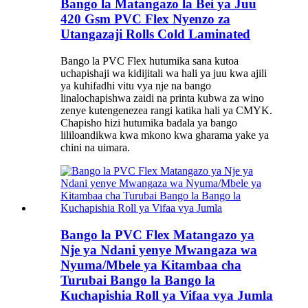
Bango la Matangazo la Bei ya Juu
420 Gsm PVC Flex Nyenzo za
Utangazaji Rolls Cold Laminated
Bango la PVC Flex hutumika sana kutoa
uchapishaji wa kidijitali wa hali ya juu kwa ajili
ya kuhifadhi vitu vya nje na bango
linalochapishwa zaidi na printa kubwa za wino
zenye kutengenezea rangi katika hali ya CMYK.
Chapisho hizi hutumika badala ya bango
lililoandikwa kwa mkono kwa gharama yake ya
chini na uimara.
Bango la PVC Flex Matangazo ya
Nje ya Ndani yenye Mwangaza wa
Nyuma/Mbele ya Kitambaa cha
Turubai Bango la Bango la
Kuchapishia Roll ya Vifaa vya Jumla