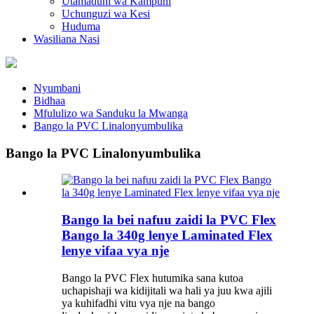
Utamaduni wa Kampuni
Uchunguzi wa Kesi
Huduma
Wasiliana Nasi
Nyumbani
Bidhaa
Mfululizo wa Sanduku la Mwanga
Bango la PVC Linalonyumbulika
Bango la PVC Linalonyumbulika
Bango la bei nafuu zaidi la PVC Flex
Bango la 340g lenye Laminated Flex
lenye vifaa vya nje
Bango la PVC Flex hutumika sana kutoa
uchapishaji wa kidijitali wa hali ya juu kwa ajili
ya kuhifadhi vitu vya nje na bango