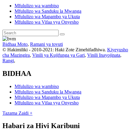
Mfululizo wa wambiso
Mfululizo wa Sanduku la Mwanga
Mfululizo wa Mapambo ya Ukuta
Mfululizo wa Vifaa vya Onyesho
Bidhaa Moto
,
Ramani ya tovuti
© Hakimiliki - 2010-2021: Haki Zote Zimehifadhiwa.
Kiyeyusho
cha Mazingira
,
Vinili ya Kujifunga ya Gari
,
Vinili Inayojinata
,
Rangi
,
BIDHAA
Mfululizo wa wambiso
Mfululizo wa Sanduku la Mwanga
Mfululizo wa Mapambo ya Ukuta
Mfululizo wa Vifaa vya Onyesho
Tazama Zaidi +
Habari za Hivi Karibuni