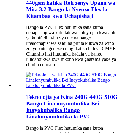
440gsm katika Roli zenye Upana wa
Mita 3.2 Bango la Nyenzo Flex la
Kitambaa kwa Uchapishaji
Bango la PVC Flex hutumika sana kutoa
uchapishaji wa kidijitali wa hali ya juu kwa ajili
ya kuhifadhi vitu vya nje na bango
linalochapishwa zaidi na printa kubwa za wino
zenye kutengenezea rangi katika hali ya CMYK.
Chapisho hizi hutumika badala ya bango
lililoandikwa kwa mkono kwa gharama yake ya
chini na uimara.
Teknolojia ya Kina 240G 440G 510G
Bango Linalonyumbulika Bei
Inayokubalika Bango
Linalonyumbulika la PVC
Bango la PVC Flex hutumika sana kutoa