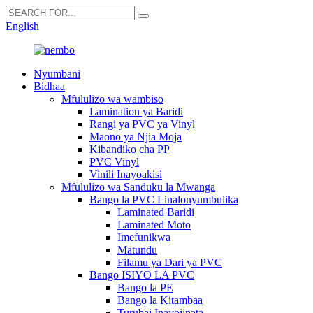
English
Nyumbani
Bidhaa
Mfululizo wa wambiso
Lamination ya Baridi
Rangi ya PVC ya Vinyl
Maono ya Njia Moja
Kibandiko cha PP
PVC Vinyl
Vinili Inayoakisi
Mfululizo wa Sanduku la Mwanga
Bango la PVC Linalonyumbulika
Laminated Baridi
Laminated Moto
Imefunikwa
Matundu
Filamu ya Dari ya PVC
Bango ISIYO LA PVC
Bango la PE
Bango la Kitambaa
Turubai Inayojinata