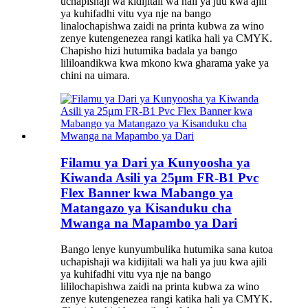
uchapishaji wa kidijitali wa hali ya juu kwa ajili
ya kuhifadhi vitu vya nje na bango
linalochapishwa zaidi na printa kubwa za wino
zenye kutengenezea rangi katika hali ya CMYK.
Chapisho hizi hutumika badala ya bango
lililoandikwa kwa mkono kwa gharama yake ya
chini na uimara.
Filamu ya Dari ya Kunyoosha ya
Kiwanda Asili ya 25μm FR-B1 Pvc
Flex Banner kwa Mabango ya
Matangazo ya Kisanduku cha
Mwanga na Mapambo ya Dari
Bango lenye kunyumbulika hutumika sana kutoa
uchapishaji wa kidijitali wa hali ya juu kwa ajili
ya kuhifadhi vitu vya nje na bango
lililochapishwa zaidi na printa kubwa za wino
zenye kutengenezea rangi katika hali ya CMYK.