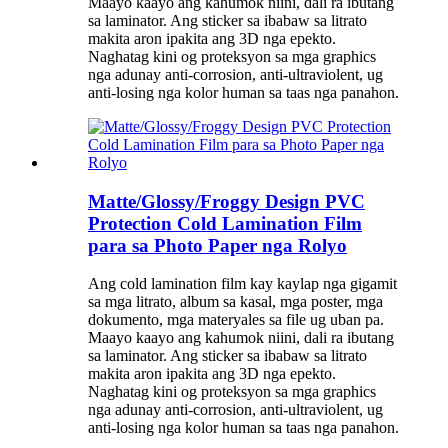
Maayo kaayo ang kahumok niini, dali ra ibutang
sa laminator. Ang sticker sa ibabaw sa litrato
makita aron ipakita ang 3D nga epekto.
Naghatag kini og proteksyon sa mga graphics
nga adunay anti-corrosion, anti-ultraviolent, ug
anti-losing nga kolor human sa taas nga panahon.
Matte/Glossy/Froggy Design PVC
Protection Cold Lamination Film
para sa Photo Paper nga Rolyo
Ang cold lamination film kay kaylap nga gigamit
sa mga litrato, album sa kasal, mga poster, mga
dokumento, mga materyales sa file ug uban pa.
Maayo kaayo ang kahumok niini, dali ra ibutang
sa laminator. Ang sticker sa ibabaw sa litrato
makita aron ipakita ang 3D nga epekto.
Naghatag kini og proteksyon sa mga graphics
nga adunay anti-corrosion, anti-ultraviolent, ug
anti-losing nga kolor human sa taas nga panahon.