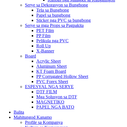
Serye sa Dekorasyon sa Bungbong
Tela sa Bungbong
Papel sa bungbong
Sticker nga PVC sa bungbong
Serye sa mga Props sa Pagpakita
PET Film
PP Film
Pelikula nga PVC
Roll Up
X-Banner
Board
Acrylic Sheet
Aluminum Sheet
KT Foam Board
PP Corrugated Hollow Sheet
PVC Forex Sheet
ESPESYAL NGA SERYE
DTF FILM
Mga Solusyon sa DTF
MAGNETIKO
PAPEL NGA BATO
Balita
Mahitungod Kanamo
Profile sa Kompanya