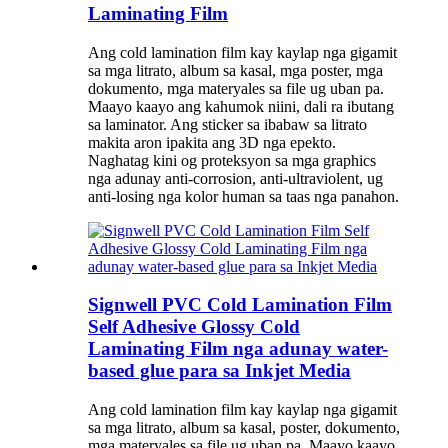
Laminating Film
Ang cold lamination film kay kaylap nga gigamit
sa mga litrato, album sa kasal, mga poster, mga
dokumento, mga materyales sa file ug uban pa.
Maayo kaayo ang kahumok niini, dali ra ibutang
sa laminator. Ang sticker sa ibabaw sa litrato
makita aron ipakita ang 3D nga epekto.
Naghatag kini og proteksyon sa mga graphics
nga adunay anti-corrosion, anti-ultraviolent, ug
anti-losing nga kolor human sa taas nga panahon.
Signwell PVC Cold Lamination Film
Self Adhesive Glossy Cold
Laminating Film nga adunay water-
based glue para sa Inkjet Media
Ang cold lamination film kay kaylap nga gigamit
sa mga litrato, album sa kasal, poster, dokumento,
mga materyales sa file ug uban pa. Maayo kaayo