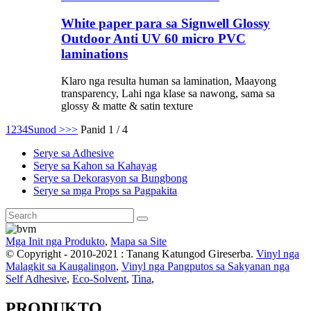
White paper para sa Signwell Glossy
Outdoor Anti UV 60 micro PVC
laminations
Klaro nga resulta human sa lamination, Maayong
transparency, Lahi nga klase sa nawong, sama sa
glossy & matte & satin texture
1
2
3
4
Sunod >
>>
Panid 1 / 4
Serye sa Adhesive
Serye sa Kahon sa Kahayag
Serye sa Dekorasyon sa Bungbong
Serye sa mga Props sa Pagpakita
Mga Init nga Produkto
,
Mapa sa Site
© Copyright - 2010-2021 : Tanang Katungod Gireserba.
Vinyl nga
Malagkit sa Kaugalingon
,
Vinyl nga Pangputos sa Sakyanan nga
Self Adhesive
,
Eco-Solvent
,
Tina
,
PRODUKTO