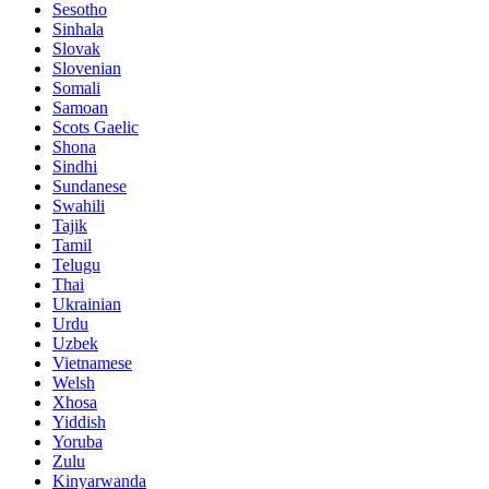
Sesotho
Sinhala
Slovak
Slovenian
Somali
Samoan
Scots Gaelic
Shona
Sindhi
Sundanese
Swahili
Tajik
Tamil
Telugu
Thai
Ukrainian
Urdu
Uzbek
Vietnamese
Welsh
Xhosa
Yiddish
Yoruba
Zulu
Kinyarwanda