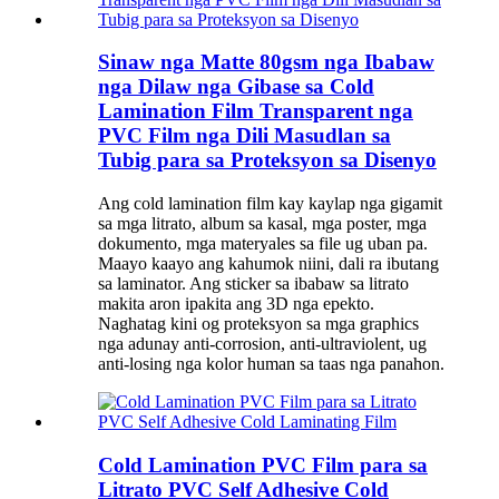
Sinaw nga Matte 80gsm nga Ibabaw
nga Dilaw nga Gibase sa Cold
Lamination Film Transparent nga
PVC Film nga Dili Masudlan sa
Tubig para sa Proteksyon sa Disenyo
Ang cold lamination film kay kaylap nga gigamit
sa mga litrato, album sa kasal, mga poster, mga
dokumento, mga materyales sa file ug uban pa.
Maayo kaayo ang kahumok niini, dali ra ibutang
sa laminator. Ang sticker sa ibabaw sa litrato
makita aron ipakita ang 3D nga epekto.
Naghatag kini og proteksyon sa mga graphics
nga adunay anti-corrosion, anti-ultraviolent, ug
anti-losing nga kolor human sa taas nga panahon.
Cold Lamination PVC Film para sa
Litrato PVC Self Adhesive Cold