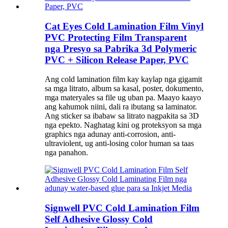
Cat Eyes Cold Lamination Film Vinyl
PVC Protecting Film Transparent
nga Presyo sa Pabrika 3d Polymeric
PVC + Silicon Release Paper, PVC
Ang cold lamination film kay kaylap nga gigamit
sa mga litrato, album sa kasal, poster, dokumento,
mga materyales sa file ug uban pa. Maayo kaayo
ang kahumok niini, dali ra ibutang sa laminator.
Ang sticker sa ibabaw sa litrato nagpakita sa 3D
nga epekto. Naghatag kini og proteksyon sa mga
graphics nga adunay anti-corrosion, anti-
ultraviolent, ug anti-losing color human sa taas
nga panahon.
Signwell PVC Cold Lamination Film
Self Adhesive Glossy Cold