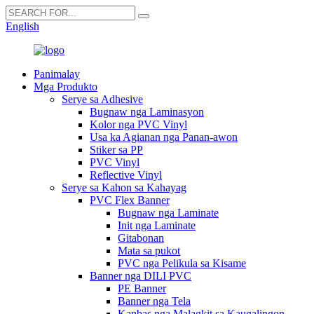
English
Panimalay
Mga Produkto
Serye sa Adhesive
Bugnaw nga Laminasyon
Kolor nga PVC Vinyl
Usa ka Agianan nga Panan-awon
Stiker sa PP
PVC Vinyl
Reflective Vinyl
Serye sa Kahon sa Kahayag
PVC Flex Banner
Bugnaw nga Laminate
Init nga Laminate
Gitabonan
Mata sa pukot
PVC nga Pelikula sa Kisame
Banner nga DILI PVC
PE Banner
Banner nga Tela
Kanbas nga Malagkit sa Kaugalingon