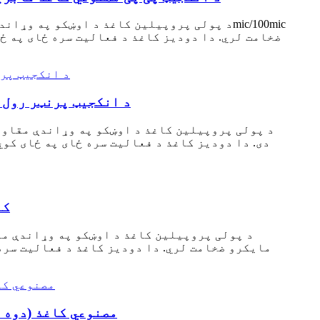
ضخامت لري. دا دودیز کاغذ د فعالیت سره ځای په ځ
د انکجیټ پرنټر رول 
د پولی پروپیلین کاغذ د اوښکو په وړاندې مقاومت
د ل
مایکرو ضخامت لري. دا دودیز کاغذ د فعالیت سره
د اعلاناتو مصرفي توکو لپاره د عمد