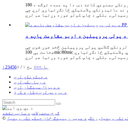
د پولی پروپیلین کاغذ د اوښکو په وړاندې مقاومت لرونکی مصنوعي کاغذ دی. دا په عمده توګه د 180um/210um/265um سره د پریمیم چمکۍ پولی پروپیلین
و نه ماتیدونکي پلاستيکي ځانګړتیاوې لري چې
لرونکي ګلاسي پولی پروپیلین څخه جوړ شوی چې
ضخامت یې 100mic/80mic دی. دا دودیز کاغذ د فعالیت سره ځای په ځای کوي، کوم چې نه یوازې د اوبو ضد، دوامدار او نه ماتیدونکي پلاستيکي ځانګړتیاوې
بل >
>>
مخ ۱ / ۶
6
5
4
3
2
۱
د چپکونکي لړۍ
د رڼا بکس لړۍ
د دیوال سينګار لړۍ
د پروپس لړۍ ښکاره کړئ
ګرم محصولات
,
د سایټ نقشه
ونکی وینیل
,
رنګ
,
د موټر ریپینګ ځان چپکونکی وینیل