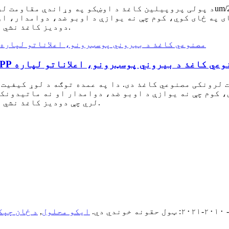
ای په ځای کوي، کوم چې نه یوازې د اوبو ضد، دوامدار، ا
دودیز کاغذ نشي رسیدلی، بلکې د چاپ کولو غوره وړتیا هم لري.
 پروپیلین د اوبو مقاومت پاڼه د PP مصنوعي کاغذ د بیروني پوسټرونو، اعلاناتو لپاره
لرونکی مصنوعي کاغذ دی. دا په عمده توګه د لوړ کیفیت 
لري چې دودیز کاغذ نشي رسیدلی، بلکې د چاپ کولو غوره وړتیا هم لري.
 دي.
ایکو محلول
,
د ځان چپک