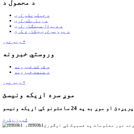
د محصول د
د چپکونکي لړۍ
د رڼا بکس لړۍ
د دیوال سينګار لړۍ
د پروپس لړۍ ښکاره کړئ
ویو نور +
وروستي خبرونه
د شرکت خبرونه
د صنعت خبرونه
ویو نور +
موږ سره اړیکه ونیسئ
ګډون وکړئ