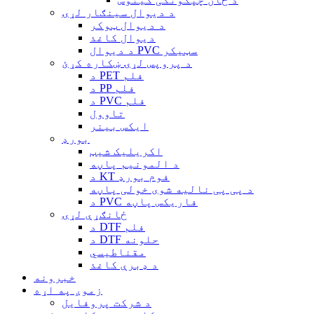
د دیوال سينګار لړۍ
د دیوال ټوکر
دیوال کاغذ
د دیوال PVC سټیکر
د پروپس لړۍ ښکاره کړئ
د PET فلم
د PP فلم
د PVC فلم
تاوول
ایکس بینر
بورډ
اکریلیک شیټ
د المونیم پاڼه
د KT فوم بورډ
د پی پی نالیه شوی خولی پاڼه
د PVC فاریکس پاڼه
ځانګړې لړۍ
د DTF فلم
د DTF حلونه
مقناطیسي
د ډبرې کاغذ
خبرونه
زموږ په اړه
د شرکت پروفایل