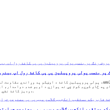
لی پروپیلین پی پی کاغذ رول اپ بینرونه ۱۲۰ مایکرون پی پی مصنوعي کاغذ
ای په ځای کوي، کوم چې نه یوازې د اوبو ضد، دوامدار، ا
دودیز کاغذ نشي رسیدلی، بلکې د چاپ کولو غوره وړتیا هم لري.
که مستقیم انکجیټ ګلاسي میټ پی پی مصنوعي حرارتي