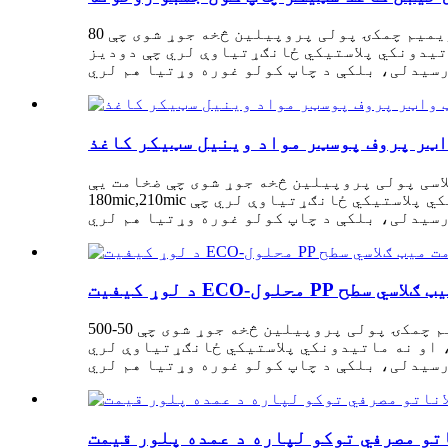
د پولی پروپیلین کاغذ د اوښکو په وړاندې مقاومت لرونکی مصنوعي کاغذ دی. دا په عمده توګه د پریمیم چمکۍ پولی پروپیلین څخه جوړ شوی چې 80mic/100mic
اتیدونکي پلاستيکي ځانګړتیاوې لري چې دودیز
واټر پروف پوسټر مواد وینیل سټیکر کاغذ
اسی پولی پروپیلین څخه جوړ شوی چې ضخامت یې
180mic,210mic دی. دا دودیز کاغذ د فعالیت سره ځای په ځای کوي، کوم چې نه یوازې د اوبو ضد، دوامدار، او نه ماتیدونکي پلاستيکي ځانګړتیاوې لري چې
مت میټ ګلاسي سطح
د پولی پروپیلین کاغذ د اوښکو په وړاندې مقاومت لرونکی مصنوعي کاغذ دی. دا په عمده توګه د پریمیم چمکۍ پولی پروپیلین څخه جوړ شوی چې 50-500
، او نه ماتیدونکي پلاستيکي ځانګړتیاوې لري