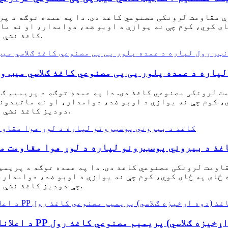
ای کوي، کوم چې نه یوازې د اوبو ضد، دوامدار، او نه م
کاغذ نشي رسیدلی، بلکې د چاپ کولو غوره وړتیا هم لري.
لپاره د عمده پلور پی پی مصنوعي کاغذ ګلاسي میټ 
 لرونکی مصنوعي کاغذ دی. دا په عمده توګه د پریمیم ګل
دودیز کاغذ نشي رسیدلی، بلکې د چاپ کولو غوره وړتیا هم لري.
وړ کیفیت ECO-محلول PP کاغذ د بیروني پوسټرونو لپاره د لوړ هوا مقاو
 ځای په ځای کوي، کوم چې نه یوازې د اوبو ضد، دوامدار
چې دودیز کاغذ نشي رسیدلی، بلکې د چاپ کولو غوره وړتیا هم لري.
ه پلور قیمت PP مصنوعي کاغذ (دوه اړخیزه ګلاسي) پریمیم مصنوعي کاغذ رول