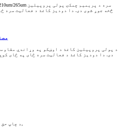
څخه جوړ شوی دی. دا دودیز کاغذ د فعالیت سره ځ
د پولی
د پولی پروپیلین کاغذ د اوښکو په وړاندې مقاومت 
,
© د چاپ حق - ۲۰۱۰-۲۰۲۱: ټول حقونه خوندي