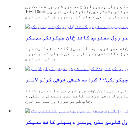
مکۍ پولی پروپیلین څخه جوړ شوی چې ضخامت یې
210±10mic دی. دا دودیز کاغذ د فعالیت سره ځای په ځای کوي، کوم چې نه یوازې د اوبو ضد، دوامدار، او نه ماتیدونکي پلاستيکي ځانګړتیاوې لري چې
بو رول مصنوعي کاغذ ځان چپکونکی سټیکر
خه جوړ شوی دی. دا دودیز کاغذ د فعالیت سره
دیز کاغذ نشي رسیدلی، بلکې د چاپ کولو غوره
وړتیا هم لري.
لی پروپیلین څخه جوړ شوی دی. دا دودیز کاغذ
یاوې لري چې دودیز کاغذ نشي رسیدلی، بلکې د
چاپ کولو غوره وړتیا هم لري.
ول ګلوسي سطح پوسټر ډیسپلی کاغذ سټیکر