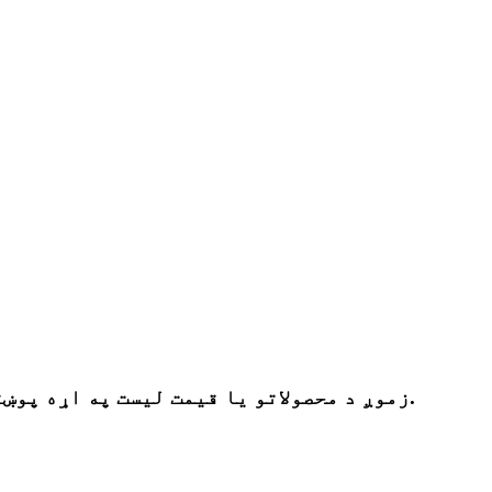
زموږ د محصولاتو یا قیمت لیست په اړه پوښتنو لپاره ، مهرباني وکړئ خپل بریښنالیک موږ ته پریږدئ او موږ به په 24 ساعتونو کې اړیکه ونیسو.