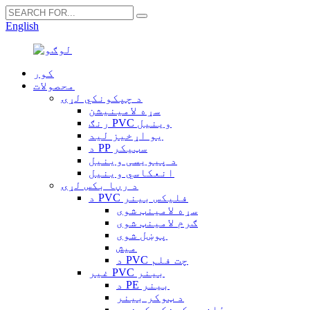
English
کور
محصولات
د چپکونکي لړۍ
سړه لامینیشن
رنګ PVC وینیل
یو اړخیز لید
د PP سټیکر
د پیویسی وینیل
انعکاسي وینیل
د رڼا بکس لړۍ
د PVC فلیکس بینر
سړه لامینټ شوی
ګرم لامینټ شوی
پوښل شوی
میش
د PVC چت فلم
غیر PVC بینر
د PE بینر
د ټوکر بینر
د ځان چپکونکی کینوس