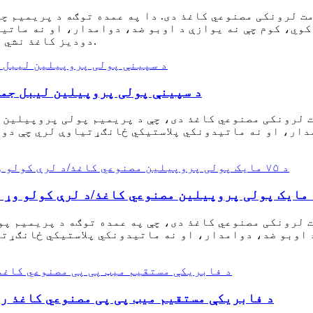
ت لرونکی مصنوعي کاغذ دی. دا په عمده توګه د پریمیم چ
دودیز کاغذ نشي رسیدلی، بلکې د چاپ کولو غوره وړتیا هم لري.
د سپینې پولی پروپیلین لیبل جم
 لرونکی مصنوعي کاغذ دی، چې د پریمیم پولی پروپیلین څ
مدار، او نه ماتیدونکي پلاستيکي ځانګړتیاوې لري چې دو
 لرونکی مصنوعي کاغذ دی، چې په عمده توګه د پریمیم پو
د اوبو ضد، دوامدار، او نه ماتیدونکي پلاستيکي ځانګړت
د فابریکې مستقیم میټ پی پی مصنوعي کاغذ ر