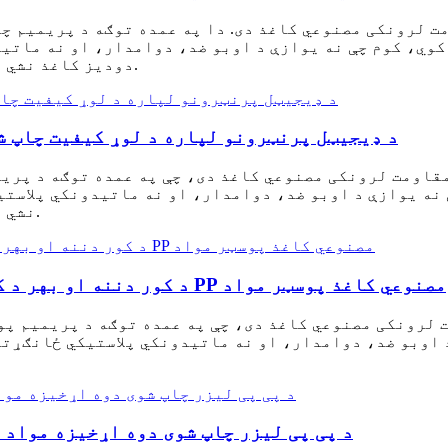
ت لرونکی مصنوعي کاغذ دی. دا په عمده توګه د پریمیم چ
دودیز کاغذ نشي رسیدلی، بلکې د چاپ کولو غوره وړتیا هم لري.
د ډیجیټل پرنټرونو لپاره د لوړ کیفیت چاپ 
قاومت لرونکی مصنوعي کاغذ دی، چې په عمده توګه د پریم
نشي رسیدلی، بلکې د چاپ کولو غوره وړتیا هم لري.
د کور دننه او بهر د کارونې لپاره د اوبو ضد دوه اړخیزه میټ PP مصنوعي کاغذ پوسټر مواد
 لرونکی مصنوعي کاغذ دی، چې په عمده توګه د پریمیم پو
د اوبو ضد، دوامدار، او نه ماتیدونکي پلاستيکي ځانګړت
د پی پی لیزر چاپ شوی دوه اړخیزه مواد 