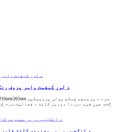
د لوړ کیفیت واټر پروف رنګ پر بنسټ پو
څخه جوړ شوی دی. دا دودیز کاغذ د فعالیت سره ځ
د انکجیټ پی پی مصنوعي کاغذ فابری