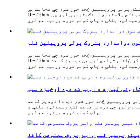
مکۍ پولی پروپیلین څخه جوړ شوی چې ضخامت یې
210±10mic دی. دا دودیز کاغذ د فعالیت سره ځای په ځای کوي، کوم چې نه یوازې د اوبو ضد، دوامدار، او نه ماتیدونکي پلاستيکي ځانګړتیاوې لري چې
شوی دوامداره پنروک پولی پروپیلین فلم
یم پولی پروپیلین څخه جوړ شوی چې ضخامت یې
210±10mic دی. دا دودیز کاغذ د فعالیت سره بدلوي، کوم چې نه یوازې د اوبو ضد، دوامدار، او نه ماتیدونکي پلاستيکي ځانګړتیاوې لري چې دودیز کاغذ
لی پروپیلین څخه جوړ شوی دی. دا دودیز کاغذ
یاوې لري چې دودیز کاغذ نشي رسیدلی، بلکې د
چاپ کولو غوره وړتیا هم لري.
بینر پوسټر فلم واټر پروف مصنوعي کاغذ