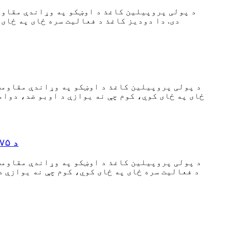
د پولی پروپیلین کاغذ د اوښکو په وړاندې مقاوم
د پولی پروپیلین کاغذ د اوښکو په وړاندې مقاومت
ځای په ځای کوي، کوم چې نه یوازې د اوبو ضد، دوا
د ۷۵ مایک پولی پروپیلین مصنوعي کاغذ/د لرې کولو وړ چپکونکی/۶۰ ګرامه شیشې خوشې کولو لاینر
د پولی پروپیلین کاغذ د اوښکو په وړاندې مقاومت
د فعالیت سره ځای په ځای کوي، کوم چې نه یوازې 