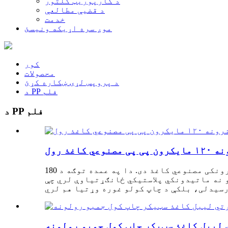
د کارپوریټ کلتور
د قضیې مطالعې
خدمت
موږ سره اړیکه ونیسئ
کور
محصولات
د پروپس لړۍ ښکاره کړئ
د PP فلم
د PP فلم
 رول
د پولی پروپیلین کاغذ د اوښکو په وړاندې مقاومت لرونکی مصنوعي کاغذ دی. دا په عمده توګه د 180um/210um/265um سره د پریمیم چمکۍ پولی پروپیلین
و نه ماتیدونکي پلاستيکي ځانګړتیاوې لري چې
 لیبل کاغذ سټیکر چاپ کول جمبو رولونه