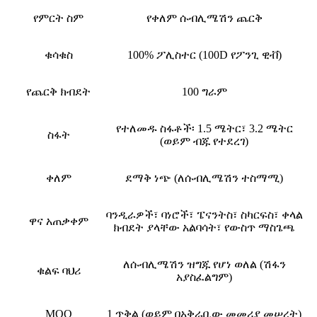
የምርት ስም
የቀለም ሱብሊሜሽን ጨርቅ
ቁሳቁስ
100% ፖሊስተር (100D የፖንጊ ዊቭ)
የጨርቅ ክብደት
100 ግራም
የተለመዱ ስፋቶች፡ 1.5 ሜትር፣ 3.2 ሜትር
ስፋት
(ወይም ብጁ የተደረገ)
ቀለም
ደማቅ ነጭ (ለሱብሊሜሽን ተስማሚ)
ባንዲራዎች፣ ባነሮች፣ ፔናንትስ፣ ስካርፍስ፣ ቀላል
ዋና አጠቃቀም
ክብደት ያላቸው አልባሳት፣ የውስጥ ማስጌጫ
ለሱብሊሜሽን ዝግጁ የሆነ ወለል (ሽፋን
ቁልፍ ባህሪ
አያስፈልግም)
MOQ
1 ጥቅል (ወይም በአቅራቢው መመሪያ መሠረት)