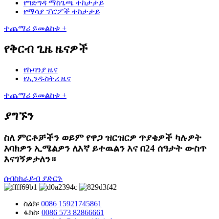
የግድግዳ ማስጌጫ ተከታታይ
የማሳያ ፕሮፖች ተከታታይ
ተጨማሪ ይመልከቱ +
የቅርብ ጊዜ ዜናዎች
የኩባንያ ዜና
የኢንዱስትሪ ዜና
ተጨማሪ ይመልከቱ +
ያግኙን
ስለ ምርቶቻችን ወይም የዋጋ ዝርዝርዎ ጥያቄዎች ካሉዎት
እባክዎን ኢሜልዎን ለእኛ ይተዉልን እና በ24 ሰዓታት ውስጥ
እናገኝዎታለን።
ሰብስክራይብ ያድርጉ
ስልክ፡
0086 15921745861
ፋክስ፡
0086 573 82866661