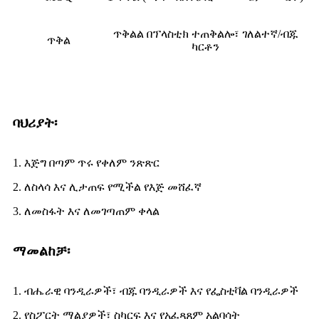
ጥቅልል በፕላስቲክ ተጠቅልሎ፣ ገለልተኛ/ብጁ
ጥቅል
ካርቶን
ባህሪያት፡
1. እጅግ በጣም ጥሩ የቀለም ንጽጽር
2. ለስላሳ እና ሊታጠፍ የሚችል የእጅ መሸፈኛ
3. ለመስፋት እና ለመገጣጠም ቀላል
ማመልከቻ፡
1. ብሔራዊ ባንዲራዎች፣ ብጁ ባንዲራዎች እና የፌስቲቫል ባንዲራዎች
2. የስፖርት ማልያዎች፣ ስካርፍ እና የአፈጻጸም አልባሳት