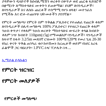
ያላቸውን ዲዛይኖች ከሰብሊሜሽን ወረቀት በቀጥታ ወደ ጨርቁ ፋይበሮች
በቋሚነት ለማስተላለፍ ሙቀትን ይጠቀማል፣ ይህም ለባንዲራዎች፣
ለባንዲራዎች እና ለስሱ ጨርቆች ተስማሚ የሆኑ ዘላቂ፣ መተንፈስ
የሚችሉ እና ፎቶ-ተጨባጭ ህትመቶችን ያስገኛል።
የምርት መግለጫ፡ የምርት ስም ጥቅልል ​​ፖሊስተር የተጠለፈ የጨርቅ ቀለም
ለባንዲራዎች ሰሌዳ መግለጫ 100% ፖሊስተር፣ የተዘረጋ የጨርቅ ቀለም
ንዑስ ቀጥታ፣ የቀለም ንዑስ ወረቀት ማስተላለፍ ውፍረት ቀላል ክብደት
ቀለም ነጭ ክብደት 110gsm(±5g) የማመልከቻ ባንዲራዎች፣ ባንዲራዎች
ከፍተኛ ስፋት 3.2/5m መደበኛ ርዝመት 100ሜ/120ሜ የመሪ ጊዜ 20-30
የስራ ቀናት ጥቅል ጠንካራ ቱቦ ከተሸመኑ ከረጢቶች ወይም የአየር አረፋ
ፊልሞች ጋር ባህሪያት፡ 1.PVC-ነጻ/ ፕታሌት-ነጻ ...
ኢሜይል ይላኩልን
የምርት ዝርዝር
የምርት መለያዎች
የምርቶች መግለጫ፡