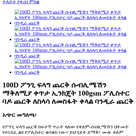
100D ፖንጊ ፍላግ ጨርቅ ሱብሊሜሽን
ማቅለሚያ ቀጥታ ኢንክጄት 100gsm ፖሊስተር
ባዶ ጨርቅ ለስላሳ ለመስፋት ቀላል ባንዲራ ጨርቅ
አጭር መግለጫ፡
የፖንጊ ፍላግ ጨርቅ ከፍተኛ ጥራት ላለው የቀለም-ሰብሊሜሽን ህትመት
የተነደፈ ልዩ የፖሊስተር ቁሳቁስ ነው። ይህ ሂደት ደማቅ፣ ሙሉ ቀለም