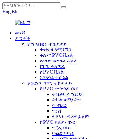
English
መነሻ
ምርቶች
የማጣበቂያ ተከታታይ
ቀዝቃዛ ላሚኔሽን
ቀለም PVC ቪኒል
የአንድ መንገድ ራዕይ
የፒፒ ተለጣፊ
የ PVC ቪኒል
አንጸባራቂ ቪኒል
የብርሃን ሣጥን ተከታታይ
የ PVC ተጣጣፊ ባነር
ቀዝቃዛ ላሚድድ
ትኩስ ላሚኔትድ
የተሸፈነ
ሜሽ
የ PVC ጣሪያ ፊልም
የ PVC ያልሆነ ባነር
የፒኢ ባነር
የጨርቅ ባነር
የራስ ማጣበቂያ ሸራ