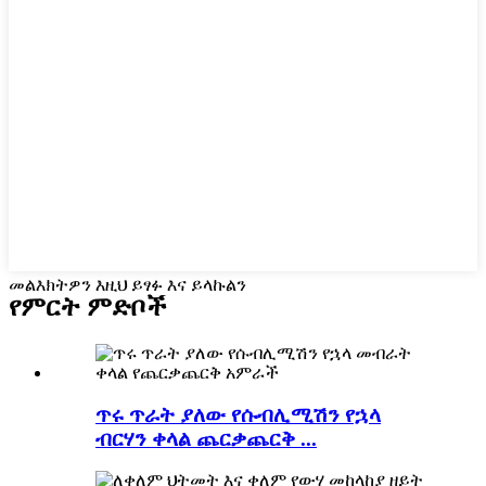
መልእክትዎን እዚህ ይፃፉ እና ይላኩልን
የምርት ምድቦች
ጥሩ ጥራት ያለው የሱብሊሚሽን የኋላ
ብርሃን ቀላል ጨርቃጨርቅ ...