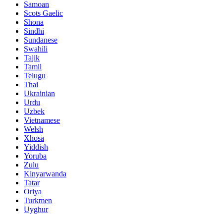
Samoan
Scots Gaelic
Shona
Sindhi
Sundanese
Swahili
Tajik
Tamil
Telugu
Thai
Ukrainian
Urdu
Uzbek
Vietnamese
Welsh
Xhosa
Yiddish
Yoruba
Zulu
Kinyarwanda
Tatar
Oriya
Turkmen
Uyghur