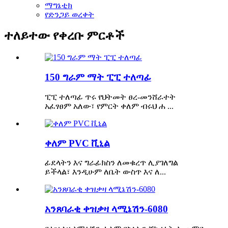
ማግኔቲክ
የድንጋይ ወረቀት
ተለይተው የቀረቡ ምርቶች
150 ግራም ማት ፒፒ ተለጣፊ
ፒፒ ተለጣፊ ጥሩ የህትመት ፀረ-መንሸራተት
አፈፃፀም አለው፣ የምርት ቀለም ብሩህ ሐ ...
ቀለም PVC ቪኒል
ፊደላትን እና ግራፊክስን ለመቁረጥ ሊያገለግል
ይችላል፣ እንዲሁም ለቤት ውስጥ እና ለ...
አንጸባራቂ ቀዝቃዛ ላሚኔሽን-6080