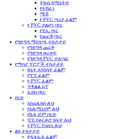
ትኩስ ላሚኔትድ
የተሸፈነ
ሜሽ
የ PVC ጣሪያ ፊልም
የ PVC ያልሆነ ባነር
የፒኢ ባነር
የጨርቅ ባነር
የግድግዳ ማስጌጫ ተከታታይ
የግድግዳ ጨርቅ
የግድግዳ ወረቀት
የግድግዳ PVC ተለጣፊ
የማሳያ ፕሮፖች ተከታታይ
የቤት እንስሳት ፊልም
የፒፒ ፊልም
የ PVC ፊልም
ጥቅልል አፕ
ኤክስ ባነር
ቦርድ
አክሬሊክስ ሉህ
የአሉሚኒየም ሉህ
የኬቲ ፎም ቦርድ
ፒፒ የቆርቆሮ ክፍት ሉህ
የ PVC Forex ሉህ
ልዩ ተከታታይ
የዲቲኤፍ ፊልም