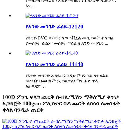
የቀዝቃዛ ላሚኔሽን ፊልም የስዕሉን ሸካራነት ሊጨምር
እና ...
የአንድ መንገድ ራዕይ-12120
የሻዌይ PVC ቀዳዳ ያለው የቪኒል መስታወት ተለጣፊ
የመስኮት ፊልም መስኮት ግራፊክ አንድ መንገድ ...
የአንድ መንገድ ራዕይ-14140
የአንድ መንገድ ራዕይ፡- እንዲሁም የአንድ ጎን ዘልቆ
መግባት በመባልም ይታወቃል፣ “የፀሐይ ጥላ
አፈጻጸም…
100D ፖንጊ ፍላግ ጨርቅ ሱብሊሜሽን ማቅለሚያ ቀጥታ
ኢንክጄት 100gsm ፖሊስተር ባዶ ጨርቅ ለስላሳ ለመስፋት
ቀላል ባንዲራ ጨርቅ