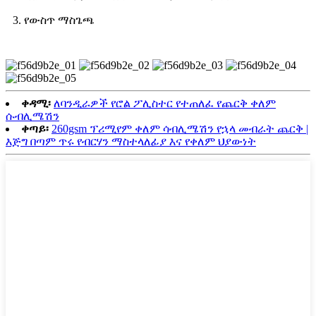
3. የውስጥ ማስጌጫ
ቀዳሚ፡
ለባንዲራዎች የሮል ፖሊስተር የተጠለፈ የጨርቅ ቀለም
ሱብሊሜሽን
ቀጣይ፡
260gsm ፕሪሚየም ቀለም ሳብሊሜሽን የኋላ መብራት ጨርቅ |
እጅግ በጣም ጥሩ የብርሃን ማስተላለፊያ እና የቀለም ህያውነት