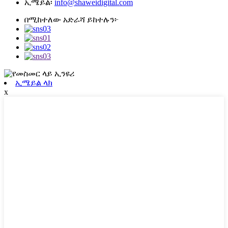
ኢሜይል፡
info@shaweidigital.com
በሚከተለው አድራሻ ይከተሉን፦
ኢሜይል ላክ
x