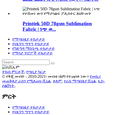
Printtek 50D 78gsm Sublimation
Fabric | ነጭ ወ...
የማጣበቂያ ተከታታይ
የብርሃን ሣጥን ተከታታይ
የግድግዳ ማስጌጫ ተከታታይ
የማሳያ ፕሮፖች ተከታታይ
ትኩስ ምርቶች
,
የጣቢያ ካርታ
© የቅጂ መብት - 2010-2021፡ መብቱ በህግ የተጠበቀ ነው።
የመኪና
መጠቅለያ ራስን የሚለጠፍ ቪኒል
,
ቀለም
,
የራስ ማጣበቂያ ቪኒል
,
ኢኮ-
ሶልቨንት
,
ምርት
የማጣበቂያ ተከታታይ
የብርሃን ሣጥን ተከታታይ