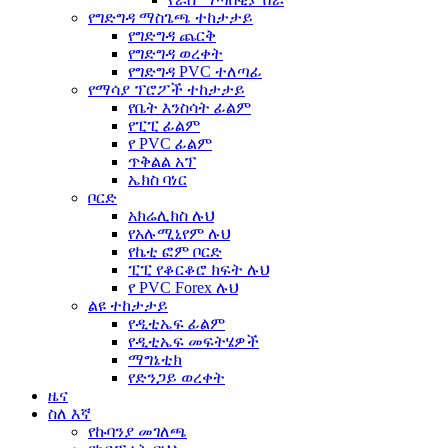
የግድግዳ ማስጌጫ ተከታታይ
የግድግዳ ጨርቅ
የግድግዳ ወረቀት
የግድግዳ PVC ተለጣፊ
የማሳያ ፕሮፖች ተከታታይ
የቤት እንስሳት ፊልም
የፒፒ ፊልም
የ PVC ፊልም
ጥቅልል አፕ
ኤክስ ባነር
ቦርድ
አክሬሊክስ ሉህ
የአሉሚኒየም ሉህ
የኬቲ ፎም ቦርድ
ፒፒ የቆርቆሮ ክፍት ሉህ
የ PVC Forex ሉህ
ልዩ ተከታታይ
የዲቲኤፍ ፊልም
የዲቲኤፍ መፍትሄዎች
ማግኔቲክ
የድንጋይ ወረቀት
ዜና
ስለ እኛ
የኩባንያ መገለጫ