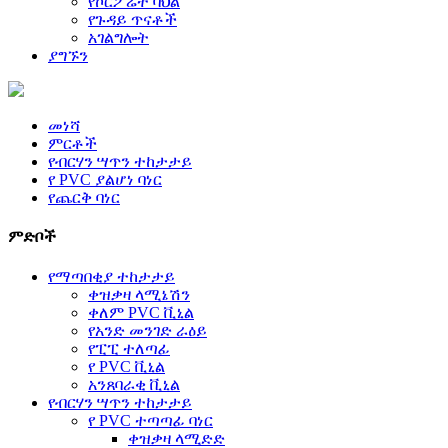
የኮርፖሬት ባህል
የጉዳይ ጥናቶች
አገልግሎት
ያግኙን
መነሻ
ምርቶች
የብርሃን ሣጥን ተከታታይ
የ PVC ያልሆነ ባነር
የጨርቅ ባነር
ምድቦች
የማጣበቂያ ተከታታይ
ቀዝቃዛ ላሚኔሽን
ቀለም PVC ቪኒል
የአንድ መንገድ ራዕይ
የፒፒ ተለጣፊ
የ PVC ቪኒል
አንጸባራቂ ቪኒል
የብርሃን ሣጥን ተከታታይ
የ PVC ተጣጣፊ ባነር
ቀዝቃዛ ላሚድድ