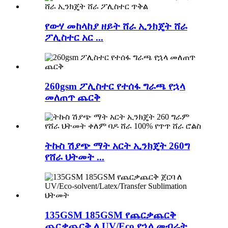
የውሃ መከላከያ ዘይት ሸራ ኢንክጄት ሸራ
ፖሊስተር አር ...
260gsm ፖሊስተር የተሰፋ ግራጫ የኋላ
መለጠጥ ጨርቅ
ትኩስ ሽያጭ ማት አርት ኢንክጄት 260ግ
የሸራ ህትመት ...
135GSM 185GSM የጨርቃጨርቅ
ጨርቃጨርቅ ለ UV/Eco የኋላ መብራት...