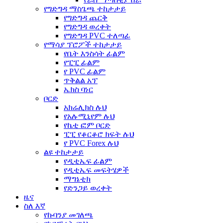
የግድግዳ ማስጌጫ ተከታታይ
የግድግዳ ጨርቅ
የግድግዳ ወረቀት
የግድግዳ PVC ተለጣፊ
የማሳያ ፕሮፖች ተከታታይ
የቤት እንስሳት ፊልም
የፒፒ ፊልም
የ PVC ፊልም
ጥቅልል አፕ
ኤክስ ባነር
ቦርድ
አክሬሊክስ ሉህ
የአሉሚኒየም ሉህ
የኬቲ ፎም ቦርድ
ፒፒ የቆርቆሮ ክፍት ሉህ
የ PVC Forex ሉህ
ልዩ ተከታታይ
የዲቲኤፍ ፊልም
የዲቲኤፍ መፍትሄዎች
ማግኔቲክ
የድንጋይ ወረቀት
ዜና
ስለ እኛ
የኩባንያ መገለጫ