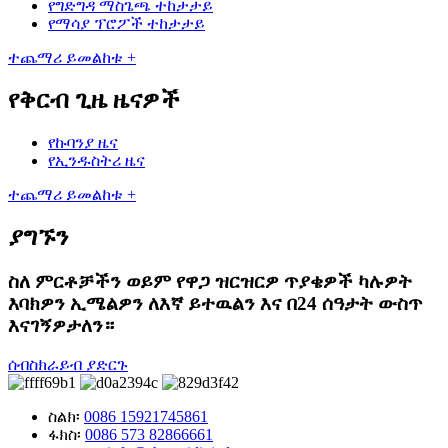
የግድግዳ ማስጌጫ ተከታታይ
የማሳያ ፕሮፖች ተከታታይ
ተጨማሪ ይመልከቱ +
የቅርብ ጊዜ ዜናዎች
የኩባንያ ዜና
የኢንዱስትሪ ዜና
ተጨማሪ ይመልከቱ +
ያግኙን
ስለ ምርቶቻችን ወይም የዋጋ ዝርዝርዎ ጥያቄዎች ካሉዎት
እባክዎን ኢሜልዎን ለእኛ ይተዉልን እና በ24 ሰዓታት ውስጥ
እናገኝዎታለን።
ሰብስክራይብ ያድርጉ
ስልክ፡
0086 15921745861
ፋክስ፡
0086 573 82866661