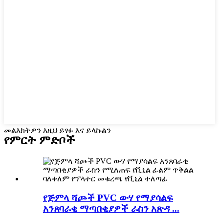
መልእክትዎን እዚህ ይፃፉ እና ይላኩልን
የምርት ምድቦች
የጅምላ ሻጮች PVC ውሃ የማያሳልፍ
አንጸባራቂ ማጣበቂያዎች ራስን አጽዳ ...