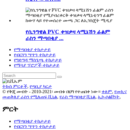
የሲንግዌል PVC ቀዝቃዛ ላሚኔሽን ፊልም
ራስን ማጣበቂያ ...
የማጣበቂያ ተከታታይ
የብርሃን ሣጥን ተከታታይ
የግድግዳ ማስጌጫ ተከታታይ
የማሳያ ፕሮፖች ተከታታይ
ትኩስ ምርቶች
,
የጣቢያ ካርታ
© የቅጂ መብት - 2010-2021፡ መብቱ በህግ የተጠበቀ ነው።
ቀለም
,
የመኪና
መጠቅለያ ራስን የሚለጠፍ ቪኒል
,
የራስ ማጣበቂያ ቪኒል
,
ኢኮ-ሶልቨንት
,
ምርት
የማጣበቂያ ተከታታይ
የብርሃን ሣጥን ተከታታይ