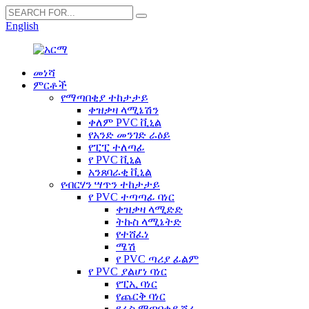
English
መነሻ
ምርቶች
የማጣበቂያ ተከታታይ
ቀዝቃዛ ላሚኔሽን
ቀለም PVC ቪኒል
የአንድ መንገድ ራዕይ
የፒፒ ተለጣፊ
የ PVC ቪኒል
አንጸባራቂ ቪኒል
የብርሃን ሣጥን ተከታታይ
የ PVC ተጣጣፊ ባነር
ቀዝቃዛ ላሚድድ
ትኩስ ላሚኔትድ
የተሸፈነ
ሜሽ
የ PVC ጣሪያ ፊልም
የ PVC ያልሆነ ባነር
የፒኢ ባነር
የጨርቅ ባነር
የራስ ማጣበቂያ ሸራ