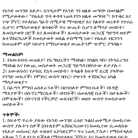
የአንድ መንገድ እይታ፡- እንዲሁም የአንድ ጎን ዘልቆ መግባት በመባልም
የሚታወቀው፣ “የፀሐይ ጥላ ቀዳዳ ነጠላ የጎን ዘልቆ መግባት”፣ ከጥቁር እና
ነጭ PVC የተለበጠ ግፊት ስሜታዊ ማጣበቂያ እና የልቀት ወረቀት የተሰራ
ሲሆን፣ የማስታወቂያ ቁሳቁሶች ጥሩ ውጤት ሲሆን ለማሳያ መስኮት፣
ለመስታወት በሮች እና ለመስኮቶች፣ ለመስታወት መጋረጃ ግድግዳ ወይም
ለተሽከርካሪዎች የመስታወት ወለል ተስማሚ ነው፣ የፀሐይ ብርሃንን
ከመጠቀም ብቻ ሳይሆን የማስታወቂያ ውጤትንም ጭምር ያግዳል።
ማመልከቻ፡
1. የአውቶቡስ መጠለያ፣ የኤግዚቢሽን ማዕከል፣ የስልክ ዳስ፣ የኮንፈረንስ
ማዕከል እና የውጪ መስታወት መጋረጃ ግድግዳ በየቦታው ይታያሉ።
2፣ አውቶቡስ፣ የታክሲ የኋላ መስኮት፣ ትላልቅ ከፍተኛ ደረጃ ያላቸው
የንግድ መኪኖች፣ የምድር ውስጥ ባቡር፣ የጭነት ተሽከርካሪ አካል
ማስታወቂያ።
3. በፈጣን ምግብ ሬስቶራንቶች፣ በሰንሰለት ምግብ ቤቶች፣ በነዳጅ
ማደያዎች፣ በሱፐርማርኬቶች፣ በባንኮች፣ በመጸዳጃ ቤቶች፣ በሆቴሎች፣
በሞቴሎች፣ በትናንሽ የችርቻሮ መደብሮች፣ ወዘተ ውስጥ የመስታወት
መስኮቶች።
ጥቅሞች፡
1. ከፍተኛ ጥራት ያለው የአንድ መንገድ ራዕይ ጉልህ ጠቀሜታ በመኪናው
ውስጥ ያሉትን ሰዎች (በተለይም አሽከርካሪውን) ከመኪናው ሲመለከቱ
የእይታ መስመር ላይ ተጽዕኖ አያሳድርም። ጥሩ ነጠላ ፓስታ፣ የማስተላለፍ
አቅሙ 5∶5 ሊደርስ ይችላል (ማስተላለፍ 50%)፣ እና ከመስታወቱ በፊት