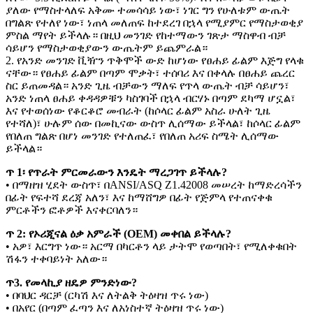
ያለው የማስተላለፍ አቅሙ ተመሳሳይ ነው፣ ነገር ግን የሁለቱም ውጤት
በግልጽ የተለየ ነው፣ ነጠላ መለጠፍ ከተደረገ በኋላ የሚያምር የማስታወቂያ
ምስል ማየት ይችላሉ። በዚህ መንገድ የከተማውን ገጽታ ማስዋብ ብቻ
ሳይሆን የማስታወቂያውን ውጤትም ይጨምራል።
2. የአንድ መንገድ ቪዥን ጥቅሞች ውድ ከሆነው የፀሐይ ፊልም እጅግ የላቁ
ናቸው። የፀሐይ ፊልም በጣም ሞቃት፣ ተሰባሪ እና በቀላሉ በፀሐይ ጨረር
ስር ይጠመዳል። አንድ ጊዜ ብቻውን ማለፍ የጥላ ውጤት ብቻ ሳይሆን፣
አንድ ነጠላ ፀሐይ ቀዳዳዎቹን ካስገባች በኋላ ብርሃኑ በጣም ደካማ ሆኗል፣
እና የተወሰነው የቆርቆሮ መብራት (ከሶላር ፊልም አስራ ሁለት ጊዜ
የተሻለ)፣ ሁሉም ሰው በመኪናው ውስጥ ሊሰማው ይችላል፣ ከሶላር ፊልም
የበለጠ ግልጽ በሆነ መንገድ የተለጠፈ፣ የበለጠ አሪፍ ስሜት ሊሰማው
ይችላል።
ጥ 1፡ የጥራት ምርመራውን እንዴት ማረጋገጥ ይችላሉ?
• በማዘዝ ሂደት ውስጥ፣ በANSI/ASQ Z1.42008 መሠረት ከማድረሳችን
በፊት የፍተሻ ደረጃ አለን፣ እና ከማሸግዎ በፊት የጅምላ የተጠናቀቁ
ምርቶችን ፎቶዎች እናቀርባለን።
ጥ 2: የኦሪጂናል ዕቃ አምራች (OEM) መቀበል ይችላሉ?
• አዎ፣ እርግጥ ነው። አርማ በካርቶን ላይ ታትሞ የወጣበት፣ የሚለቀቁበት
ሽፋን ተቀባይነት አለው።
ጥ3. የመላኪያ ዘዴዎ ምንድነው?
• በባህር ዳርቻ (ርካሽ እና ለትልቅ ትዕዛዝ ጥሩ ነው)
• በአየር (በጣም ፈጣን እና ለአነስተኛ ትዕዛዝ ጥሩ ነው)