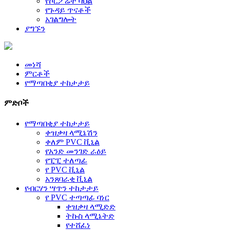
የኮርፖሬት ባህል
የጉዳይ ጥናቶች
አገልግሎት
ያግኙን
መነሻ
ምርቶች
የማጣበቂያ ተከታታይ
ምድቦች
የማጣበቂያ ተከታታይ
ቀዝቃዛ ላሚኔሽን
ቀለም PVC ቪኒል
የአንድ መንገድ ራዕይ
የፒፒ ተለጣፊ
የ PVC ቪኒል
አንጸባራቂ ቪኒል
የብርሃን ሣጥን ተከታታይ
የ PVC ተጣጣፊ ባነር
ቀዝቃዛ ላሚድድ
ትኩስ ላሚኔትድ
የተሸፈነ