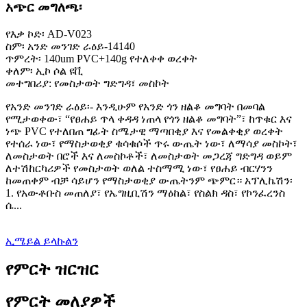
አጭር መግለጫ፡
የእቃ ኮድ፡ AD-V023
ስም፡ አንድ መንገድ ራዕይ-14140
ጥምረት፡ 140um PVC+140g የተለቀቀ ወረቀት
ቀለም፡ ኢኮ ሶል ዩቪ
መተግበሪያ: የመስታወት ግድግዳ፣ መስኮት
የአንድ መንገድ ራዕይ፡- እንዲሁም የአንድ ጎን ዘልቆ መግባት በመባል
የሚታወቀው፣ “የፀሐይ ጥላ ቀዳዳ ነጠላ የጎን ዘልቆ መግባት”፣ ከጥቁር እና
ነጭ PVC የተለበጠ ግፊት ስሜታዊ ማጣበቂያ እና የመልቀቂያ ወረቀት
የተሰራ ነው፣ የማስታወቂያ ቁሳቁሶች ጥሩ ውጤት ነው፣ ለማሳያ መስኮት፣
ለመስታወት በሮች እና ለመስኮቶች፣ ለመስታወት መጋረጃ ግድግዳ ወይም
ለተሽከርካሪዎች የመስታወት ወለል ተስማሚ ነው፣ የፀሐይ ብርሃንን
ከመጠቀም ብቻ ሳይሆን የማስታወቂያ ውጤትንም ጭምር። አፕሊኬሽን፡
1. የአውቶቡስ መጠለያ፣ የኤግዚቢሽን ማዕከል፣ የስልክ ዳስ፣ የኮንፈረንስ
ሴ...
ኢሜይል ይላኩልን
የምርት ዝርዝር
የምርት መለያዎች