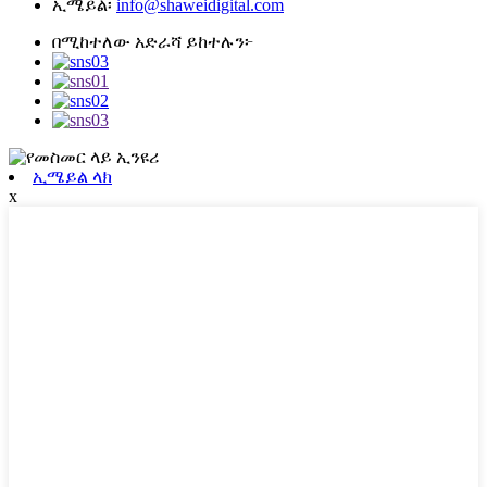
ኢሜይል፡
info@shaweidigital.com
በሚከተለው አድራሻ ይከተሉን፦
ኢሜይል ላክ
x