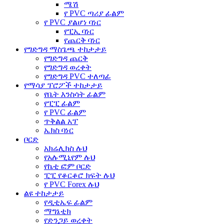
ሜሽ
የ PVC ጣሪያ ፊልም
የ PVC ያልሆነ ባነር
የፒኢ ባነር
የጨርቅ ባነር
የግድግዳ ማስጌጫ ተከታታይ
የግድግዳ ጨርቅ
የግድግዳ ወረቀት
የግድግዳ PVC ተለጣፊ
የማሳያ ፕሮፖች ተከታታይ
የቤት እንስሳት ፊልም
የፒፒ ፊልም
የ PVC ፊልም
ጥቅልል አፕ
ኤክስ ባነር
ቦርድ
አክሬሊክስ ሉህ
የአሉሚኒየም ሉህ
የኬቲ ፎም ቦርድ
ፒፒ የቆርቆሮ ክፍት ሉህ
የ PVC Forex ሉህ
ልዩ ተከታታይ
የዲቲኤፍ ፊልም
ማግኔቲክ
የድንጋይ ወረቀት