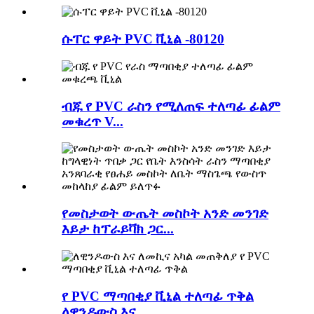
ሱፐር ዋይት PVC ቪኒል -80120
ብጁ የ PVC ራስን የሚለጠፍ ተለጣፊ ፊልም
መቁረጥ V...
የመስታወት ውጤት መስኮት አንድ መንገድ
እይታ ከፕራይቫክ ጋር...
የ PVC ማጣበቂያ ቪኒል ተለጣፊ ጥቅል
ለዊንዶውስ እና...