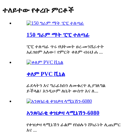
ተለይተው የቀረቡ ምርቶች
150 ግራም ማት ፒፒ ተለጣፊ
ፒፒ ተለጣፊ ጥሩ የህትመት ፀረ-መንሸራተት
አፈፃፀም አለው፣ የምርት ቀለም ብሩህ ሐ ...
ቀለም PVC ቪኒል
ፊደላትን እና ግራፊክስን ለመቁረጥ ሊያገለግል
ይችላል፣ እንዲሁም ለቤት ውስጥ እና ለ...
አንጸባራቂ ቀዝቃዛ ላሚኔሽን-6080
የቀዝቃዛ ላሚኔሽን ፊልም የስዕሉን ሸካራነት ሊጨምር
እና ...