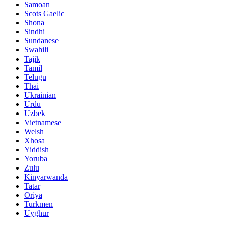
Samoan
Scots Gaelic
Shona
Sindhi
Sundanese
Swahili
Tajik
Tamil
Telugu
Thai
Ukrainian
Urdu
Uzbek
Vietnamese
Welsh
Xhosa
Yiddish
Yoruba
Zulu
Kinyarwanda
Tatar
Oriya
Turkmen
Uyghur