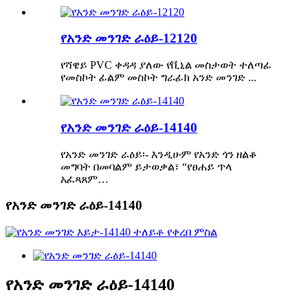
የአንድ መንገድ ራዕይ-12120
የሻዌይ PVC ቀዳዳ ያለው የቪኒል መስታወት ተለጣፊ
የመስኮት ፊልም መስኮት ግራፊክ አንድ መንገድ ...
የአንድ መንገድ ራዕይ-14140
የአንድ መንገድ ራዕይ፡- እንዲሁም የአንድ ጎን ዘልቆ
መግባት በመባልም ይታወቃል፣ “የፀሐይ ጥላ
አፈጻጸም…
የአንድ መንገድ ራዕይ-14140
የአንድ መንገድ ራዕይ-14140