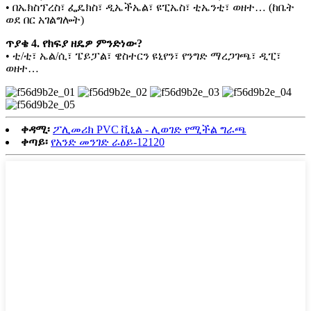
• በኤክስፕረስ፣ ፌዴክስ፣ ዲኤችኤል፣ ዩፒኤስ፣ ቲኤንቲ፣ ወዘተ… (ከቤት
ወደ በር አገልግሎት)
ጥያቄ 4. የክፍያ ዘዴዎ ምንድነው?
• ቲ/ቲ፣ ኤል/ሲ፣ ፔይፓል፣ ዌስተርን ዩኒየን፣ የንግድ ማረጋገጫ፣ ዲፒ፣
ወዘተ…
ቀዳሚ፡
ፖሊመሪክ PVC ቪኒል - ሊወገድ የሚችል ግራጫ
ቀጣይ፡
የአንድ መንገድ ራዕይ-12120