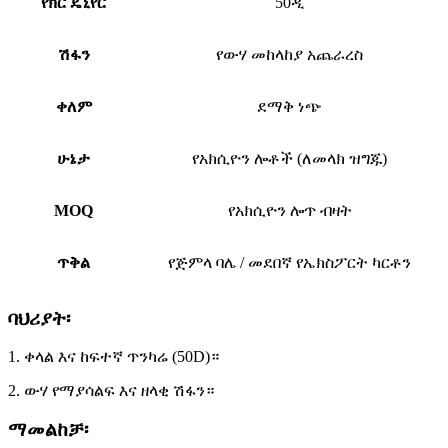
የክር ዴኒየር
50ዲ
ሽፋን
የውሃ መከላከያ አጨራረስ
ቀለም
ደማቅ ነጭ
ሁኔታ
የአክሲዮን ሎቶች (ለመላክ ዝግጁ)
MOQ
የአክሲዮን ሎጥ ብዛት
ጥቅል
የጅምላ ባሌ / መደበኛ የኤክስፖርት ካርቶን
ባህሪያት፡
1. ቀላል እና ከፍተኛ ጥንካሬ (50D)።
2. ውሃ የማያሳልፍ እና ዘላቂ ሽፋን።
ማመልከቻ፡