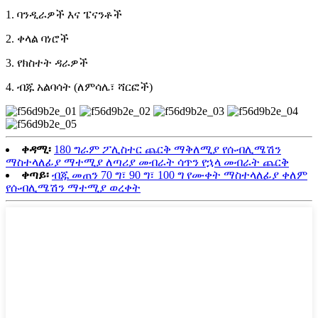
1. ባንዲራዎች እና ፔናንቶች
2. ቀላል ባነሮች
3. የክስተት ዳራዎች
4. ብጁ አልባሳት (ለምሳሌ፣ ሻርፎች)
ቀዳሚ፡
180 ግራም ፖሊስተር ጨርቅ ማቅለሚያ የሱብሊሜሽን
ማስተላለፊያ ማተሚያ ለጣሪያ መብራት ሳጥን የኋላ መብራት ጨርቅ
ቀጣይ፡
ብጁ መጠን 70 ግ፣ 90 ግ፣ 100 ግ የሙቀት ማስተላለፊያ ቀለም
የሱብሊሜሽን ማተሚያ ወረቀት