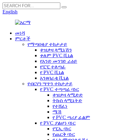
English
መነሻ
ምርቶች
የማጣበቂያ ተከታታይ
ቀዝቃዛ ላሚኔሽን
ቀለም PVC ቪኒል
የአንድ መንገድ ራዕይ
የፒፒ ተለጣፊ
የ PVC ቪኒል
አንጸባራቂ ቪኒል
የብርሃን ሣጥን ተከታታይ
የ PVC ተጣጣፊ ባነር
ቀዝቃዛ ላሚድድ
ትኩስ ላሚኔትድ
የተሸፈነ
ሜሽ
የ PVC ጣሪያ ፊልም
የ PVC ያልሆነ ባነር
የፒኢ ባነር
የጨርቅ ባነር
የራስ ማጣበቂያ ሸራ