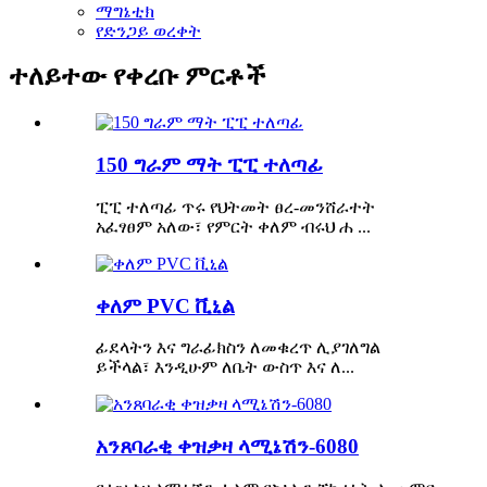
ማግኔቲክ
የድንጋይ ወረቀት
ተለይተው የቀረቡ ምርቶች
150 ግራም ማት ፒፒ ተለጣፊ
ፒፒ ተለጣፊ ጥሩ የህትመት ፀረ-መንሸራተት
አፈፃፀም አለው፣ የምርት ቀለም ብሩህ ሐ ...
ቀለም PVC ቪኒል
ፊደላትን እና ግራፊክስን ለመቁረጥ ሊያገለግል
ይችላል፣ እንዲሁም ለቤት ውስጥ እና ለ...
አንጸባራቂ ቀዝቃዛ ላሚኔሽን-6080