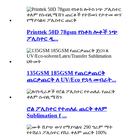
Printtek 50D 78gsm የስቶክ ሎቶች ነጭ
ፖሊስተር ዲ...
135GSM 185GSM የጨርቃጨርቅ
ጨርቃጨርቅ ለ UV/Eco የኋላ መብራት...
ሮል ፖሊስተር የተጠለፈ ጨርቅ ቀለም
Sublimation f ...