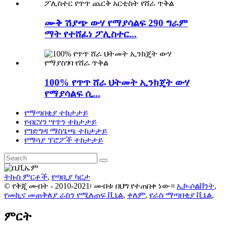
ሙቅ ሽያጭ ውሃ የማያሳልፍ 290 ግራም
ማት የተሸፈነ ፖሊስተር...
100% የጥጥ ሸራ ህትመት ኢንክጄት ውሃ
የማያሳልፍ ሲ...
የማጣበቂያ ተከታታይ
የብርሃን ሣጥን ተከታታይ
የግድግዳ ማስጌጫ ተከታታይ
የማሳያ ፕሮፖች ተከታታይ
ትኩስ ምርቶች
,
የጣቢያ ካርታ
© የቅጂ መብት - 2010-2021፡ መብቱ በህግ የተጠበቀ ነው።
ኢኮ-ሶልቨንት
,
የመኪና መጠቅለያ ራስን የሚለጠፍ ቪኒል
,
ቀለም
,
የራስ ማጣበቂያ ቪኒል
,
ምርት