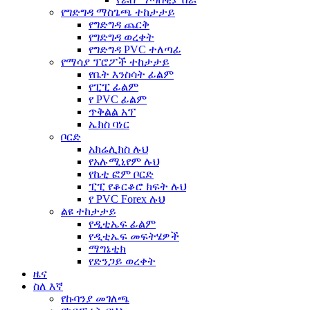
የግድግዳ ማስጌጫ ተከታታይ
የግድግዳ ጨርቅ
የግድግዳ ወረቀት
የግድግዳ PVC ተለጣፊ
የማሳያ ፕሮፖች ተከታታይ
የቤት እንስሳት ፊልም
የፒፒ ፊልም
የ PVC ፊልም
ጥቅልል አፕ
ኤክስ ባነር
ቦርድ
አክሬሊክስ ሉህ
የአሉሚኒየም ሉህ
የኬቲ ፎም ቦርድ
ፒፒ የቆርቆሮ ክፍት ሉህ
የ PVC Forex ሉህ
ልዩ ተከታታይ
የዲቲኤፍ ፊልም
የዲቲኤፍ መፍትሄዎች
ማግኔቲክ
የድንጋይ ወረቀት
ዜና
ስለ እኛ
የኩባንያ መገለጫ