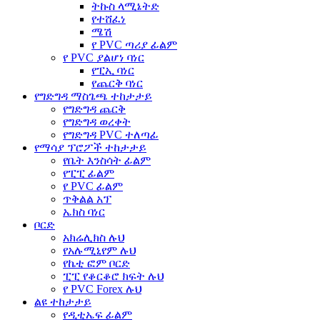
ትኩስ ላሚኔትድ
የተሸፈነ
ሜሽ
የ PVC ጣሪያ ፊልም
የ PVC ያልሆነ ባነር
የፒኢ ባነር
የጨርቅ ባነር
የግድግዳ ማስጌጫ ተከታታይ
የግድግዳ ጨርቅ
የግድግዳ ወረቀት
የግድግዳ PVC ተለጣፊ
የማሳያ ፕሮፖች ተከታታይ
የቤት እንስሳት ፊልም
የፒፒ ፊልም
የ PVC ፊልም
ጥቅልል አፕ
ኤክስ ባነር
ቦርድ
አክሬሊክስ ሉህ
የአሉሚኒየም ሉህ
የኬቲ ፎም ቦርድ
ፒፒ የቆርቆሮ ክፍት ሉህ
የ PVC Forex ሉህ
ልዩ ተከታታይ
የዲቲኤፍ ፊልም