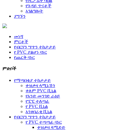
የኮርፖሬት ባህል
የጉዳይ ጥናቶች
አገልግሎት
ያግኙን
መነሻ
ምርቶች
የብርሃን ሣጥን ተከታታይ
የ PVC ያልሆነ ባነር
የጨርቅ ባነር
ምድቦች
የማጣበቂያ ተከታታይ
ቀዝቃዛ ላሚኔሽን
ቀለም PVC ቪኒል
የአንድ መንገድ ራዕይ
የፒፒ ተለጣፊ
የ PVC ቪኒል
አንጸባራቂ ቪኒል
የብርሃን ሣጥን ተከታታይ
የ PVC ተጣጣፊ ባነር
ቀዝቃዛ ላሚድድ