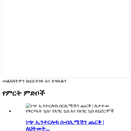
መልእክትዎን እዚህ ይፃፉ እና ይላኩልን
የምርት ምድቦች
ነጭ ኢንተርሎክ ሱብሊሜሽን ጨርቅ |
ለህትመት...