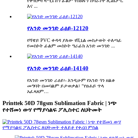
የቀዝቃዛ ላሚኔሽን ፊልም የስዕሉን ሸካራነት ሊጨምር
እና ...
የአንድ መንገድ ራዕይ-12120
የሻዌይ PVC ቀዳዳ ያለው የቪኒል መስታወት ተለጣፊ
የመስኮት ፊልም መስኮት ግራፊክ አንድ መንገድ ...
የአንድ መንገድ ራዕይ-14140
የአንድ መንገድ ራዕይ፡- እንዲሁም የአንድ ጎን ዘልቆ
መግባት በመባልም ይታወቃል፣ “የፀሐይ ጥላ
አፈጻጸም…
Printtek 50D 78gsm Sublimation Fabric | ነጭ
የተሸመነ ውሃ የማያሳልፍ ፖሊስተር ለህትመት