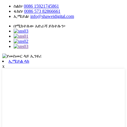
ስልክ፡
0086 15921745861
ፋክስ፡
0086 573 82866661
ኢሜይል፡
info@shaweidigital.com
በሚከተለው አድራሻ ይከተሉን፦
ኢሜይል ላክ
x