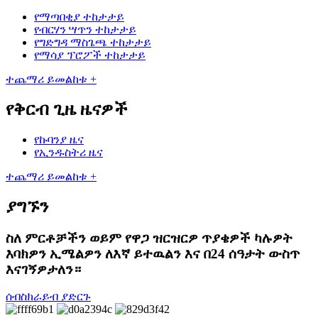
የማጣበቂያ ተከታታይ
የብርሃን ሣጥን ተከታታይ
የግድግዳ ማስጌጫ ተከታታይ
የማሳያ ፕሮፖች ተከታታይ
ተጨማሪ ይመልከቱ +
የቅርብ ጊዜ ዜናዎች
የኩባንያ ዜና
የኢንዱስትሪ ዜና
ተጨማሪ ይመልከቱ +
ያግኙን
ስለ ምርቶቻችን ወይም የዋጋ ዝርዝርዎ ጥያቄዎች ካሉዎት
እባክዎን ኢሜልዎን ለእኛ ይተዉልን እና በ24 ሰዓታት ውስጥ
እናገኝዎታለን።
ሰብስክራይብ ያድርጉ