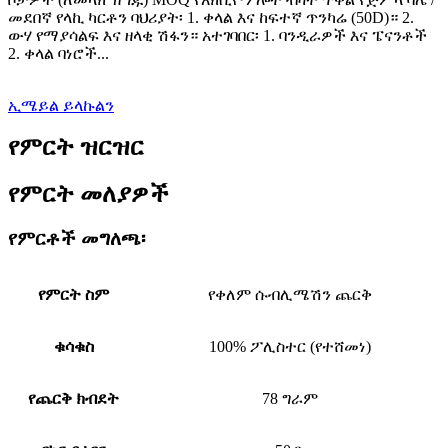
መደበኛ የላኪ ካርቶን ባህሪያት፡ 1. ቀላል እና ከፍተኛ ጥንካሬ (50D)። 2.
ውሃ የማያሳልፍ እና ዘላቂ ሽፋን። አተገባበር፡ 1. ባንዲራዎች እና ፔናንቶች
2. ቀላል ባነሮች...
ኢሜይል ይላኩልን
የምርት ዝርዝር
የምርት መለያዎች
የምርቶች መግለጫ፡
የምርት ስም
የቀለም ሱብሊሜሽን ጨርቅ
ቁሳቁስ
100% ፖሊስተር (የተሸመነ)
የጨርቅ ክብደት
78 ግራም