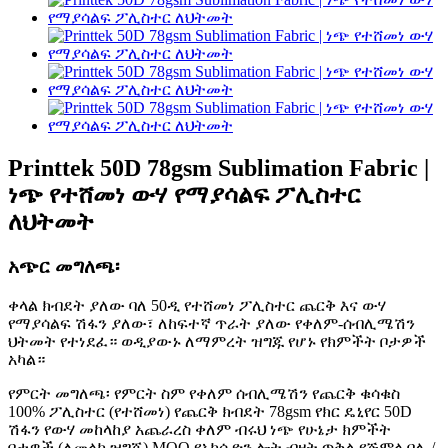
Printtek 50D 78gsm Sublimation Fabric |
ነጭ የተሸመነ ውሃ የማያሳልፍ ፖሊስተር
ለህትመት
አጭር መግለጫ፡
ቀላል ክብደት ያለው ባለ 50ዲ የተሸመነ ፖሊስተር ጨርቅ እና ውሃ
የማያሳልፍ ሽፋን ያለው፣ ለከፍተኛ ጥራት ያለው የቀለም-ሰብሊሜሽን
ህትመት የተነደፈ። ወዲያውኑ ለማምረት ዝግጁ የሆኑ የክምችት ቦታዎች
አካል።
የምርት መግለጫ፡ የምርት ስም የቀለም ሰብሊሜሽን የጨርቅ ቁሳቁስ
100% ፖሊስተር (የተሸመነ) የጨርቅ ክብደት 78gsm የክር ዴኒየር 50D
ሽፋን የውሃ መከላከያ አጨራረስ ቀለም ብሩህ ነጭ የሁኔታ ክምችት
ቦታዎች (ለመላክ ዝግጁ) MOQ የአክሲዮን ሎት ብዛት ጥቅል የጅምላ ባሌ /