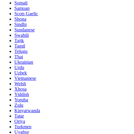
Somali
Samoan
Scots Gaelic
Shona
Sindhi
Sundanese
Swahili
Tajik
Tamil
Telugu
Thai
Ukrainian
Urdu
Uzbek
Vietnamese
Welsh
Xhosa
Yiddish
Yoruba
Zulu
Kinyarwanda
Tatar
Oriya
Turkmen
Uyghur