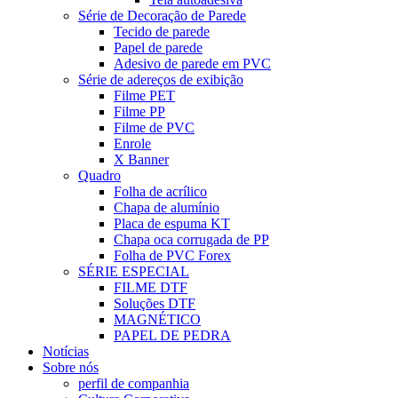
Série de Decoração de Parede
Tecido de parede
Papel de parede
Adesivo de parede em PVC
Série de adereços de exibição
Filme PET
Filme PP
Filme de PVC
Enrole
X Banner
Quadro
Folha de acrílico
Chapa de alumínio
Placa de espuma KT
Chapa oca corrugada de PP
Folha de PVC Forex
SÉRIE ESPECIAL
FILME DTF
Soluções DTF
MAGNÉTICO
PAPEL DE PEDRA
Notícias
Sobre nós
perfil de companhia