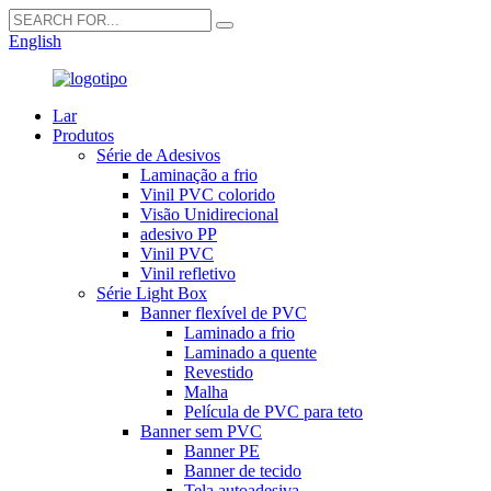
English
Lar
Produtos
Série de Adesivos
Laminação a frio
Vinil PVC colorido
Visão Unidirecional
adesivo PP
Vinil PVC
Vinil refletivo
Série Light Box
Banner flexível de PVC
Laminado a frio
Laminado a quente
Revestido
Malha
Película de PVC para teto
Banner sem PVC
Banner PE
Banner de tecido
Tela autoadesiva