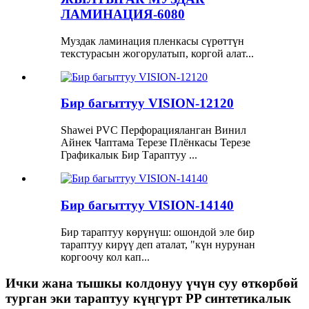
ЛАМИНАЦИЯ-6080
Муздак ламинация пленкасы сүрөттүн
текстурасын жогорулатып, коргой алат...
Бир багыттуу VISION-12120
Shawei PVC Перфорацияланган Винил
Айнек Чаптама Терезе Плёнкасы Терезе
Графикалык Бир Тараптуу ...
Бир багыттуу VISION-14140
Бир тараптуу көрүнүш: ошондой эле бир
тараптуу кирүү деп аталат, "күн нурунан
коргоочу кол кап...
Ички жана тышкы колдонуу үчүн суу өткөрбөй
турган эки тараптуу күңгүрт PP синтетикалык