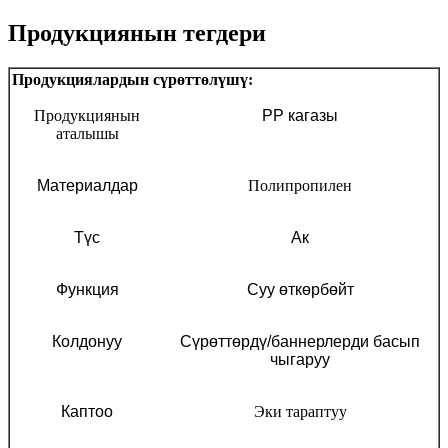
Продукциянын тегдери
Продукциялардын сүрөттөлүшү:
Продукциянын
PP кагазы
аталышы
Материалдар
Полипропилен
Түс
Ак
Функция
Суу өткөрбөйт
Колдонуу
Сүрөттөрдү/баннерлерди басып
чыгаруу
Каптоо
Эки тараптуу