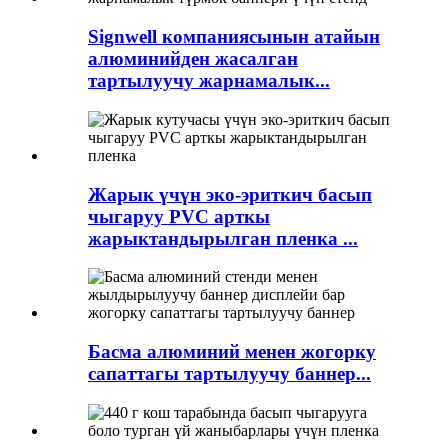
Signwell компаниясынын атайын
алюминийден жасалган
тартылуучу жарнамалык...
Жарык үчүн эко-эриткич басып
чыгаруу PVC арткы
жарыктандырылган пленка ...
Басма алюминий менен жогорку
сапаттагы тартылуучу баннер...