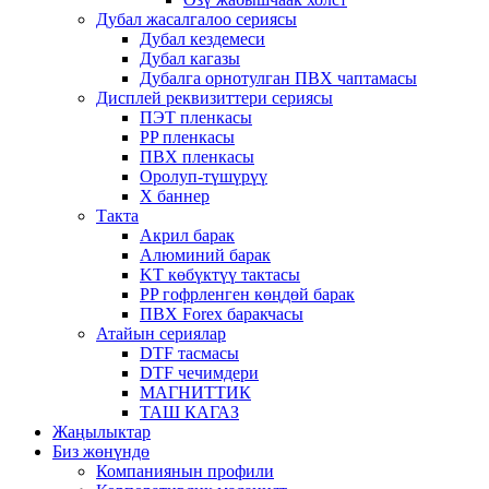
Дубал жасалгалоо сериясы
Дубал кездемеси
Дубал кагазы
Дубалга орнотулган ПВХ чаптамасы
Дисплей реквизиттери сериясы
ПЭТ пленкасы
PP пленкасы
ПВХ пленкасы
Оролуп-түшүрүү
X баннер
Такта
Акрил барак
Алюминий барак
KT көбүктүү тактасы
PP гофрленген көңдөй барак
ПВХ Forex баракчасы
Атайын сериялар
DTF тасмасы
DTF чечимдери
МАГНИТТИК
ТАШ КАГАЗ
Жаңылыктар
Биз жөнүндө
Компаниянын профили