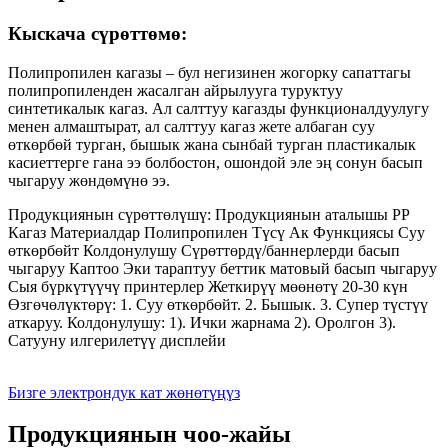
Кыскача сүрөттөмө:
Полипропилен кагазы – бул негизинен жогорку сапаттагы
полипропиленден жасалган айрылууга туруктуу
синтетикалык кагаз. Ал салттуу кагазды функционалдуулугу
менен алмаштырат, ал салттуу кагаз жете албаган суу
өткөрбөй турган, бышык жана сынбай турган пластикалык
касиеттерге гана ээ болбостон, ошондой эле эң сонун басып
чыгаруу жөндөмүнө ээ.
Продукциянын сүрөттөлүшү: Продукциянын аталышы PP
Кагаз Материалдар Полипропилен Түсү Ак Функциясы Суу
өткөрбөйт Колдонулушу Сүрөттөрдү/баннерлерди басып
чыгаруу Каптоо Эки тараптуу беттик матовый басып чыгаруу
Сыя бүркүтүүчү принтерлер Жеткирүү мөөнөтү 20-30 күн
Өзгөчөлүктөрү: 1. Суу өткөрбөйт. 2. Бышык. 3. Супер түстүү
аткаруу. Колдонулушу: 1). Ички жарнама 2). Оролгон 3).
Сатууну илгерилетүү дисплейи
Бизге электрондук кат жөнөтүңүз
Продукциянын чоо-жайы