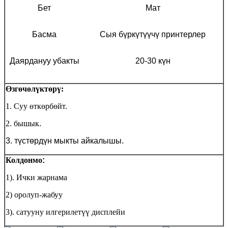
Бет
Мат
Басма
Сыя бүркүтүүчү принтерлер
Даярдануу убакты
20-30 күн
Өзгөчөлүктөрү:
1. Суу өткөрбөйт.
2. бышык
.
3. түстөрдүн мыкты айкалышы.
Колдонмо
:
1). Ички жарнама
2) оролуп-жабуу
3). сатууну илгерилетүү дисплейи