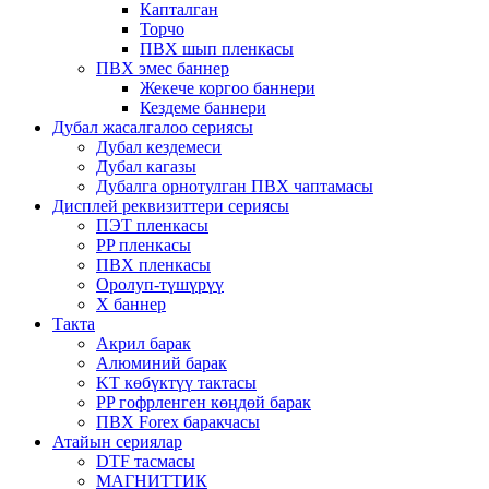
Капталган
Торчо
ПВХ шып пленкасы
ПВХ эмес баннер
Жекече коргоо баннери
Кездеме баннери
Дубал жасалгалоо сериясы
Дубал кездемеси
Дубал кагазы
Дубалга орнотулган ПВХ чаптамасы
Дисплей реквизиттери сериясы
ПЭТ пленкасы
PP пленкасы
ПВХ пленкасы
Оролуп-түшүрүү
X баннер
Такта
Акрил барак
Алюминий барак
KT көбүктүү тактасы
PP гофрленген көңдөй барак
ПВХ Forex баракчасы
Атайын сериялар
DTF тасмасы
МАГНИТТИК