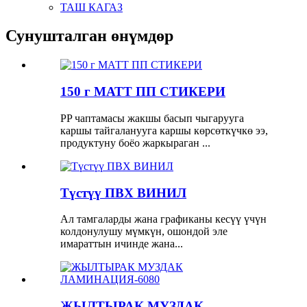
ТАШ КАГАЗ
Сунушталган өнүмдөр
150 г МАТТ ПП СТИКЕРИ
PP чаптамасы жакшы басып чыгарууга
каршы тайгаланууга каршы көрсөткүчкө ээ,
продуктуну боёо жаркыраган ...
Түстүү ПВХ ВИНИЛ
Ал тамгаларды жана графиканы кесүү үчүн
колдонулушу мүмкүн, ошондой эле
имараттын ичинде жана...
ЖЫЛТЫРАК МУЗДАК