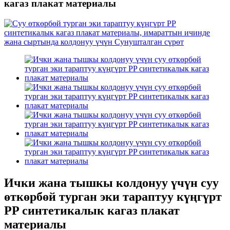
кагаз плакат материалы
Ички жана тышкы колдонуу үчүн суу
өткөрбөй турган эки тараптуу күңгүрт
PP синтетикалык кагаз плакат
материалы