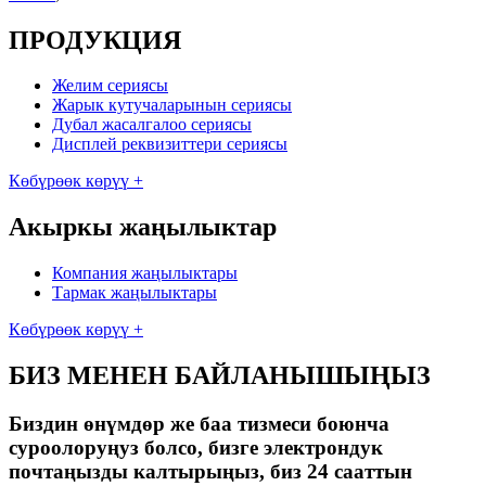
ПРОДУКЦИЯ
Желим сериясы
Жарык кутучаларынын сериясы
Дубал жасалгалоо сериясы
Дисплей реквизиттери сериясы
Көбүрөөк көрүү +
Акыркы жаңылыктар
Компания жаңылыктары
Тармак жаңылыктары
Көбүрөөк көрүү +
БИЗ МЕНЕН БАЙЛАНЫШЫҢЫЗ
Биздин өнүмдөр же баа тизмеси боюнча
суроолоруңуз болсо, бизге электрондук
почтаңызды калтырыңыз, биз 24 сааттын