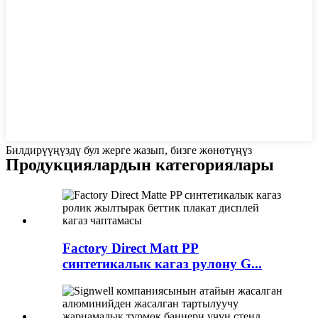
Билдирүүңүздү бул жерге жазып, бизге жөнөтүңүз
Продукциялардын категориялары
Factory Direct Matt PP
синтетикалык кагаз рулону G...