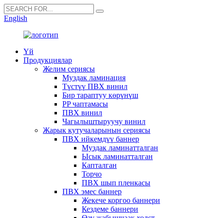
English
Үй
Продукциялар
Желим сериясы
Муздак ламинация
Түстүү ПВХ винил
Бир тараптуу көрүнүш
PP чаптамасы
ПВХ винил
Чагылыштыруучу винил
Жарык кутучаларынын сериясы
ПВХ ийкемдүү баннер
Муздак ламинатталган
Ысык ламинатталган
Капталган
Торчо
ПВХ шып пленкасы
ПВХ эмес баннер
Жекече коргоо баннери
Кездеме баннери
Өзү жабышчаак холст