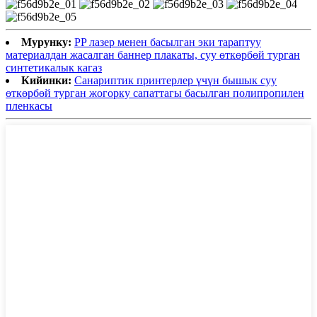
Мурунку:
PP лазер менен басылган эки тараптуу
материалдан жасалган баннер плакаты, суу өткөрбөй турган
синтетикалык кагаз
Кийинки:
Санариптик принтерлер үчүн бышык суу
өткөрбөй турган жогорку сапаттагы басылган полипропилен
пленкасы