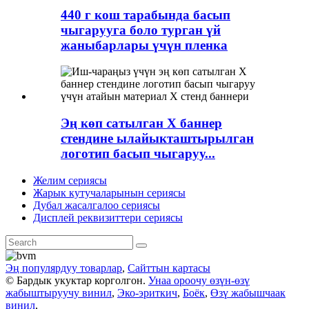
440 г кош тарабында басып
чыгарууга боло турган үй
жаныбарлары үчүн пленка
Эң көп сатылган X баннер
стендине ылайыкташтырылган
логотип басып чыгаруу...
Желим сериясы
Жарык кутучаларынын сериясы
Дубал жасалгалоо сериясы
Дисплей реквизиттери сериясы
Эң популярдуу товарлар
,
Сайттын картасы
© Бардык укуктар корголгон.
Унаа ороочу өзүн-өзү
жабыштыруучу винил
,
Эко-эриткич
,
Боёк
,
Өзү жабышчаак
винил
,