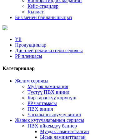
Корпоративдик маданият
Кейс-стадилер
Кызмат
Биз менен байланышыңыз
Үй
Продукциялар
Дисплей реквизиттери сериясы
PP пленкасы
Категориялар
Желим сериясы
Муздак ламинация
Түстүү ПВХ винил
Бир тараптуу көрүнүш
PP чаптамасы
ПВХ винил
Чагылыштыруучу винил
Жарык кутучаларынын сериясы
ПВХ ийкемдүү баннер
Муздак ламинатталган
Ысык ламинатталган