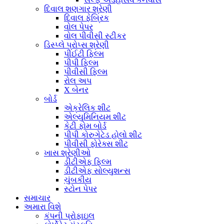
દિવાલ શણગાર શ્રેણી
દિવાલ ફેબ્રિક
વોલ પેપર
વોલ પીવીસી સ્ટીકર
ડિસ્પ્લે પ્રોપ્સ શ્રેણી
પીઈટી ફિલ્મ
પીપી ફિલ્મ
પીવીસી ફિલ્મ
રોલ અપ
X બેનર
બોર્ડ
એક્રેલિક શીટ
એલ્યુમિનિયમ શીટ
કેટી ફોમ બોર્ડ
પીપી કોરુગેટેડ હોલો શીટ
પીવીસી ફોરેક્સ શીટ
ખાસ શ્રેણીઓ
ડીટીએફ ફિલ્મ
ડીટીએફ સોલ્યુશન્સ
ચુંબકીય
સ્ટોન પેપર
સમાચાર
અમારા વિશે
કંપની પ્રોફાઇલ