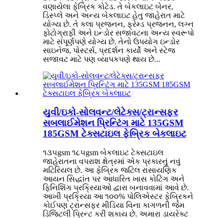
વણાયેલા ફેબ્રિક કોટેડ. તે બેકલાઇટ બેનર,
ડિસ્પ્લે અને અન્ય બેકલાઇટ હેતુ જાહેરાત માટે
યોગ્ય છે. તે કલા પ્રજનન, ફ્રેમ્ડ પ્રજનન, લગ્ન
ફોટોગ્રાફી અને ઇન્ડોર સજાવટના અન્ય સ્વરૂપો
માટે સંપૂર્ણપણે યોગ્ય છે. તેનો ઉપયોગ ઇન્ડોર
સાઇનેજ, પોસ્ટર્સ, પ્રદર્શન કાર્યો અને સ્ટેજ
સજાવટ માટે પણ વ્યાપકપણે થાય છે...
યુવી/ઇકો-સોલવન્ટ/લેટેક્સ/ટ્રાન્સફર
સબલાઈમેશન પ્રિન્ટિંગ માટે 135GSM
185GSM ટેક્સટાઇલ ફેબ્રિક બેકલાઇટ
૧૩૫gsm ૧૮૫gsm બેકલાઇટ ટેક્સટાઇલ
જાહેરાતના વપરાશ ક્ષેત્રમાં એક પ્રકારનું નવું
મટિરિયલ છે. આ ફેબ્રિક જટિલ રાસાયણિક
આયન સિદ્ધાંત પર આધારિત ખાસ કોટિંગ અને
ફિનિશિંગ પ્રક્રિયાઓ દ્વારા બનાવવામાં આવે છે.
આખી પ્રક્રિયા આ ૧૦૦% પોલિએસ્ટર ફેબ્રિકને
કોઈપણ ટ્રાન્સફર મીડિયા વિના કાગળની જેમ
ડિજિટલી પ્રિન્ટ કરી શકાય છે. અમારા ડાયરેક્ટ