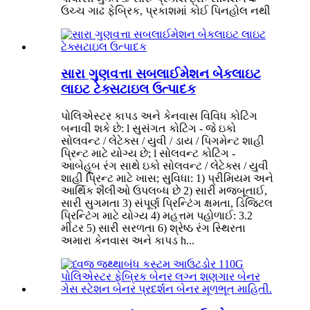
ઉચ્ચ ગાઢ ફેબ્રિક, પ્રકાશમાં કોઈ પિનહોલ નથી
સારા ગુણવત્તા સબલાઈમેશન બેકલાઇટ
લાઇટ ટેક્સટાઇલ ઉત્પાદક
પોલિએસ્ટર કાપડ અને કેનવાસ વિવિધ કોટિંગ
બનાવી શકે છે: l સુસંગત કોટિંગ - જે ઇકો
સોલવન્ટ / લેટેક્સ / યુવી / ડાય / પિગમેન્ટ શાહી
પ્રિન્ટ માટે યોગ્ય છે; l સોલવન્ટ કોટિંગ -
આબેહૂબ રંગ સાથે ઇકો સોલવન્ટ / લેટેક્સ / યુવી
શાહી પ્રિન્ટ માટે ખાસ; સુવિધા: 1) પ્રીમિયમ અને
આર્થિક શૈલીઓ ઉપલબ્ધ છે 2) સારી મજબૂતાઈ,
સારી સુગમતા 3) સંપૂર્ણ પ્રિન્ટિંગ ક્ષમતા, ડિજિટલ
પ્રિન્ટિંગ માટે યોગ્ય 4) મહત્તમ પહોળાઈ: 3.2
મીટર 5) સારી સરળતા 6) શ્રેષ્ઠ રંગ સ્થિરતા
અમારા કેનવાસ અને કાપડ h...