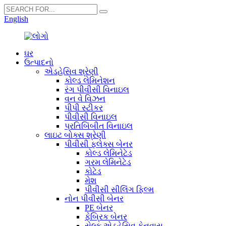
English
ઘર
ઉત્પાદનો
એડહેસિવ શ્રેણી
કોલ્ડ લેમિનેશન
રંગ પીવીસી વિનાઇલ
વન વે વિઝન
પીપી સ્ટીકર
પીવીસી વિનાઇલ
પ્રતિબિંબીત વિનાઇલ
લાઇટ બોક્સ શ્રેણી
પીવીસી ફ્લેક્સ બેનર
કોલ્ડ લેમિનેટેડ
ગરમ લેમિનેટેડ
કોટેડ
મેશ
પીવીસી સીલિંગ ફિલ્મ
નોન પીવીસી બેનર
PE બેનર
ફેબ્રિક બેનર
સેલ્ફ એડહેસિવ કેનવાસ