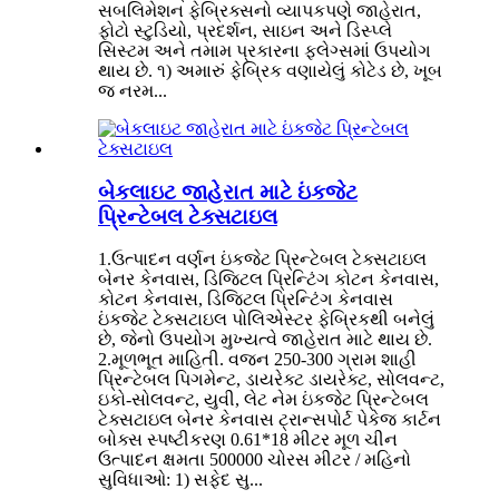
સબલિમેશન ફેબ્રિક્સનો વ્યાપકપણે જાહેરાત,
ફોટો સ્ટુડિયો, પ્રદર્શન, સાઇન અને ડિસ્પ્લે
સિસ્ટમ અને તમામ પ્રકારના ફ્લેગ્સમાં ઉપયોગ
થાય છે. ૧) અમારું ફેબ્રિક વણાયેલું કોટેડ છે, ખૂબ
જ નરમ...
બેકલાઇટ જાહેરાત માટે ઇંકજેટ
પ્રિન્ટેબલ ટેક્સટાઇલ
1.ઉત્પાદન વર્ણન ઇંકજેટ પ્રિન્ટેબલ ટેક્સટાઇલ
બેનર કેનવાસ, ડિજિટલ પ્રિન્ટિંગ કોટન કેનવાસ,
કોટન કેનવાસ, ડિજિટલ પ્રિન્ટિંગ કેનવાસ
ઇંકજેટ ટેક્સટાઇલ પોલિએસ્ટર ફેબ્રિકથી બનેલું
છે, જેનો ઉપયોગ મુખ્યત્વે જાહેરાત માટે થાય છે.
2.મૂળભૂત માહિતી. વજન 250-300 ગ્રામ શાહી
પ્રિન્ટેબલ પિગમેન્ટ, ડાયરેક્ટ ડાયરેક્ટ, સોલવન્ટ,
ઇકો-સોલવન્ટ, યુવી, લેટ નેમ ઇંકજેટ પ્રિન્ટેબલ
ટેક્સટાઇલ બેનર કેનવાસ ટ્રાન્સપોર્ટ પેકેજ કાર્ટન
બોક્સ સ્પષ્ટીકરણ 0.61*18 મીટર મૂળ ચીન
ઉત્પાદન ક્ષમતા 500000 ચોરસ મીટર / મહિનો
સુવિધાઓ: 1) સફેદ સુ...