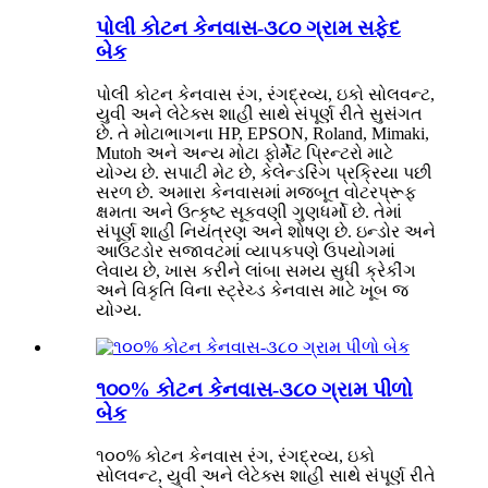
પોલી કોટન કેનવાસ-૩૮૦ ગ્રામ સફેદ
બેક
પોલી કોટન કેનવાસ રંગ, રંગદ્રવ્ય, ઇકો સોલવન્ટ,
યુવી અને લેટેક્સ શાહી સાથે સંપૂર્ણ રીતે સુસંગત
છે. તે મોટાભાગના HP, EPSON, Roland, Mimaki,
Mutoh અને અન્ય મોટા ફોર્મેટ પ્રિન્ટરો માટે
યોગ્ય છે. સપાટી મેટ છે, કેલેન્ડરિંગ પ્રક્રિયા પછી
સરળ છે. અમારા કેનવાસમાં મજબૂત વોટરપ્રૂફ
ક્ષમતા અને ઉત્કૃષ્ટ સૂકવણી ગુણધર્મો છે. તેમાં
સંપૂર્ણ શાહી નિયંત્રણ અને શોષણ છે. ઇન્ડોર અને
આઉટડોર સજાવટમાં વ્યાપકપણે ઉપયોગમાં
લેવાય છે, ખાસ કરીને લાંબા સમય સુધી ક્રેકીંગ
અને વિકૃતિ વિના સ્ટ્રેચ્ડ કેનવાસ માટે ખૂબ જ
યોગ્ય.
૧૦૦% કોટન કેનવાસ-૩૮૦ ગ્રામ પીળો
બેક
૧૦૦% કોટન કેનવાસ રંગ, રંગદ્રવ્ય, ઇકો
સોલવન્ટ, યુવી અને લેટેક્સ શાહી સાથે સંપૂર્ણ રીતે