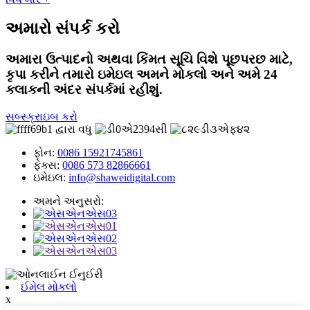
અમારો સંપર્ક કરો
અમારા ઉત્પાદનો અથવા કિંમત સૂચિ વિશે પૂછપરછ માટે,
કૃપા કરીને તમારો ઇમેઇલ અમને મોકલો અને અમે 24
કલાકની અંદર સંપર્કમાં રહીશું.
સબ્સ્ક્રાઇબ કરો
ફોન:
0086 15921745861
ફેક્સ:
0086 573 82866661
ઇમેઇલ:
info@shaweidigital.com
અમને અનુસરો:
ઈમેલ મોકલો
x