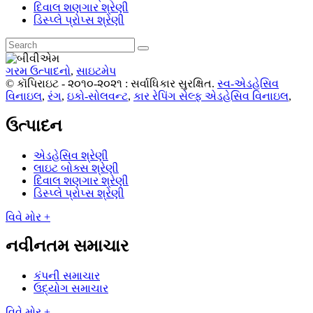
દિવાલ શણગાર શ્રેણી
ડિસ્પ્લે પ્રોપ્સ શ્રેણી
ગરમ ઉત્પાદનો
,
સાઇટમેપ
© કૉપિરાઇટ - ૨૦૧૦-૨૦૨૧ : સર્વાધિકાર સુરક્ષિત.
સ્વ-એડહેસિવ
વિનાઇલ
,
રંગ
,
ઇકો-સોલવન્ટ
,
કાર રેપિંગ સેલ્ફ એડહેસિવ વિનાઇલ
,
ઉત્પાદન
એડહેસિવ શ્રેણી
લાઇટ બોક્સ શ્રેણી
દિવાલ શણગાર શ્રેણી
ડિસ્પ્લે પ્રોપ્સ શ્રેણી
વિવે મોર +
નવીનતમ સમાચાર
કંપની સમાચાર
ઉદ્યોગ સમાચાર
વિવે મોર +