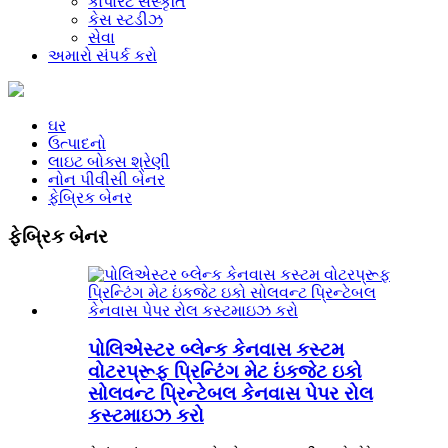
કોર્પોરેટ સંસ્કૃતિ
કેસ સ્ટડીઝ
સેવા
અમારો સંપર્ક કરો
ઘર
ઉત્પાદનો
લાઇટ બોક્સ શ્રેણી
નોન પીવીસી બેનર
ફેબ્રિક બેનર
ફેબ્રિક બેનર
પોલિએસ્ટર બ્લેન્ક કેનવાસ કસ્ટમ
વોટરપ્રૂફ પ્રિન્ટિંગ મેટ ઇંકજેટ ઇકો
સોલવન્ટ પ્રિન્ટેબલ કેનવાસ પેપર રોલ
કસ્ટમાઇઝ કરો