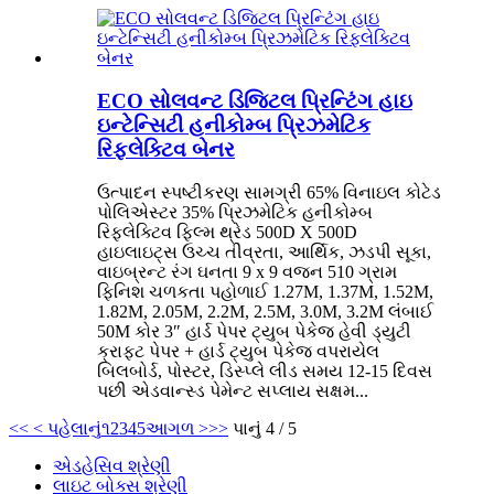
ECO સોલવન્ટ ડિજિટલ પ્રિન્ટિંગ હાઇ
ઇન્ટેન્સિટી હનીકોમ્બ પ્રિઝમેટિક
રિફ્લેક્ટિવ બેનર
ઉત્પાદન સ્પષ્ટીકરણ સામગ્રી 65% વિનાઇલ કોટેડ
પોલિએસ્ટર 35% પ્રિઝમેટિક હનીકોમ્બ
રિફ્લેક્ટિવ ફિલ્મ થ્રેડ 500D X 500D
હાઇલાઇટ્સ ઉચ્ચ તીવ્રતા, આર્થિક, ઝડપી સૂકા,
વાઇબ્રન્ટ રંગ ઘનતા 9 x 9 વજન 510 ગ્રામ
ફિનિશ ચળકતા પહોળાઈ 1.27M, 1.37M, 1.52M,
1.82M, 2.05M, 2.2M, 2.5M, 3.0M, 3.2M લંબાઈ
50M કોર 3″ હાર્ડ પેપર ટ્યુબ પેકેજ હેવી ડ્યુટી
ક્રાફ્ટ પેપર + હાર્ડ ટ્યુબ પેકેજ વપરાયેલ
બિલબોર્ડ, પોસ્ટર, ડિસ્પ્લે લીડ સમય 12-15 દિવસ
પછી એડવાન્સ્ડ પેમેન્ટ સપ્લાય સક્ષમ...
<<
< પહેલાનું
૧
2
3
4
5
આગળ >
>>
પાનું 4 / 5
એડહેસિવ શ્રેણી
લાઇટ બોક્સ શ્રેણી