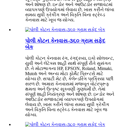
અને શોષણ છે. ઇન્ડોર અને આઉટડોર સજાવટમાં
વ્યાપકપણે ઉપયોગમાં લેવાય છે, ખાસ કરીને લાંબા
સમય સુધી ક્રેકીંગ અને વિકૃતિ વિના સ્ટ્રેચ્ડ
કેનવાસ માટે ખૂબ જ યોગ્ય.
પોલી કોટન કેનવાસ-૩૬૦ ગ્રામ સફેદ
બેક
પોલી કોટન કેનવાસ રંગ, રંગદ્રવ્ય, ઇકો સોલવન્ટ,
યુવી અને લેટેક્સ શાહી સાથે સંપૂર્ણ રીતે સુસંગત
છે. તે મોટાભાગના HP, EPSON, Roland, Mimaki,
Mutoh અને અન્ય મોટા ફોર્મેટ પ્રિન્ટરો માટે
યોગ્ય છે. સપાટી મેટ છે, કેલેન્ડરિંગ પ્રક્રિયા પછી
સરળ છે. અમારા કેનવાસમાં મજબૂત વોટરપ્રૂફ
ક્ષમતા અને ઉત્કૃષ્ટ સૂકવણી ગુણધર્મો છે. તેમાં
સંપૂર્ણ શાહી નિયંત્રણ અને શોષણ છે. ઇન્ડોર અને
આઉટડોર સજાવટમાં વ્યાપકપણે ઉપયોગમાં
લેવાય છે, ખાસ કરીને લાંબા સમય સુધી ક્રેકીંગ
અને વિકૃતિ વિના સ્ટ્રેચ્ડ કેનવાસ માટે ખૂબ જ
યોગ્ય.