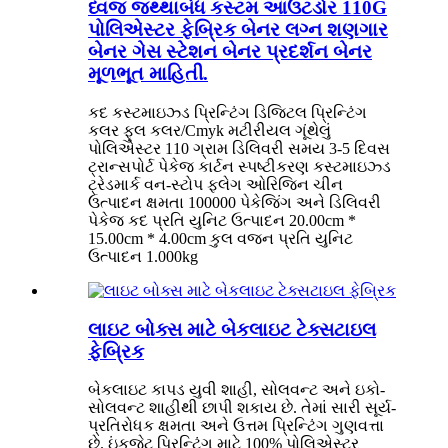
ધ્વજ જથ્થાબંધ કસ્ટમ આઉટડોર 110G
પોલિએસ્ટર ફેબ્રિક બેનર લગ્ન શણગાર
બેનર ગેસ સ્ટેશન બેનર પ્રદર્શન બેનર
મૂળભૂત માહિતી.
કદ કસ્ટમાઇઝ્ડ પ્રિન્ટિંગ ડિજિટલ પ્રિન્ટિંગ
કલર ફુલ કલર/Cmyk મટીરીયલ ગૂંથેલું
પોલિએસ્ટર 110 ગ્રામ ડિલિવરી સમય 3-5 દિવસ
ટ્રાન્સપોર્ટ પેકેજ કાર્ટન સ્પષ્ટીકરણ કસ્ટમાઇઝ્ડ
ટ્રેડમાર્ક વન-સ્ટોપ ફ્લેગ ઓરિજિન ચીન
ઉત્પાદન ક્ષમતા 100000 પેકેજિંગ અને ડિલિવરી
પેકેજ કદ પ્રતિ યુનિટ ઉત્પાદન 20.00cm *
15.00cm * 4.00cm કુલ વજન પ્રતિ યુનિટ
ઉત્પાદન 1.000kg
લાઇટ બોક્સ માટે બેકલાઇટ ટેક્સટાઇલ
ફેબ્રિક
બેકલાઇટ કાપડ યુવી શાહી, સોલવન્ટ અને ઇકો-
સોલવન્ટ શાહીથી છાપી શકાય છે. તેમાં સારી સૂર્ય-
પ્રતિરોધક ક્ષમતા અને ઉત્તમ પ્રિન્ટિંગ ગુણવત્તા
છે. ઇંકજેટ પ્રિન્ટિંગ માટે 100% પોલિએસ્ટર