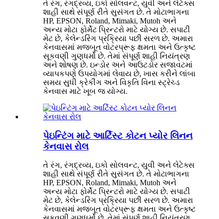
તે રંગ, રંગદ્રવ્ય, ઇકો સોલવન્ટ, યુવી અને લેટેક્સ
શાહી સાથે સંપૂર્ણ રીતે સુસંગત છે. તે મોટાભાગના
HP, EPSON, Roland, Mimaki, Mutoh અને
અન્ય મોટા ફોર્મેટ પ્રિન્ટરો માટે યોગ્ય છે. સપાટી
મેટ છે, કેલેન્ડરિંગ પ્રક્રિયા પછી સરળ છે. અમારા
કેનવાસમાં મજબૂત વોટરપ્રૂફ ક્ષમતા અને ઉત્કૃષ્ટ
સૂકવણી ગુણધર્મો છે. તેમાં સંપૂર્ણ શાહી નિયંત્રણ
અને શોષણ છે. ઇન્ડોર અને આઉટડોર સજાવટમાં
વ્યાપકપણે ઉપયોગમાં લેવાય છે, ખાસ કરીને લાંબા
સમય સુધી ક્રેકીંગ અને વિકૃતિ વિના સ્ટ્રેચ્ડ
કેનવાસ માટે ખૂબ જ યોગ્ય.
પેઇન્ટિંગ માટે આર્ટિસ્ટ કોટન પ્યોર લિનન
કેનવાસ રોલ
તે રંગ, રંગદ્રવ્ય, ઇકો સોલવન્ટ, યુવી અને લેટેક્સ
શાહી સાથે સંપૂર્ણ રીતે સુસંગત છે. તે મોટાભાગના
HP, EPSON, Roland, Mimaki, Mutoh અને
અન્ય મોટા ફોર્મેટ પ્રિન્ટરો માટે યોગ્ય છે. સપાટી
મેટ છે, કેલેન્ડરિંગ પ્રક્રિયા પછી સરળ છે. અમારા
કેનવાસમાં મજબૂત વોટરપ્રૂફ ક્ષમતા અને ઉત્કૃષ્ટ
સૂકવણી ગુણધર્મો છે. તેમાં સંપૂર્ણ શાહી નિયંત્રણ