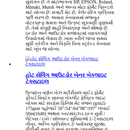
સુસંગત છે. તે મોટાભાગના HP, EPSON, Roland,
Mimaki, Mutoh અને અન્ય મોટા ફોર્મેટ પ્રિન્ટરો
માટે યોગ્ય છે. સપાટી મેટ છે, કેલેન્ડરિંગ પ્રક્રિયા
પછી સરળ છે. અમારા કેનવાસમાં મજબૂત
વોટરપ્રૂફ ક્ષમતા અને ઉત્કૃષ્ટ સૂકવણી ગુણધર્મો
છે. તેમાં સંપૂર્ણ શાહી નિયંત્રણ અને શોષણ છે.
ઇન્ડોર અને આઉટડોર સજાવટમાં વ્યાપકપણે
ઉપયોગમાં લેવાય છે, ખાસ કરીને લાંબા સમય
સુધી ક્રેકીંગ અને વિકૃતિ વિના સ્ટ્રેચ્ડ કેનવાસ
માટે ખૂબ જ યોગ્ય.
હોટ સેલિંગ આઉટડોર બેનર બેકલાઇટ
ટેક્સટાઇલ
ઉત્પાદન વર્ણન બેઝ મટીરીયલ વાઈડ ફોર્મેટ
ફીચર્ડ વિવટેક સામ્બા બેકલીટ ફેબ્રિક લાઇટ
બોક્સ માટે સરફેસ ફિનિશ મેટ વજન (g/m2)
175gsm પહોળાઈ 50″/54″/64″98″/197″ લંબાઈ
50m(164ft) અથવા કસ્ટમાઇઝ્ડ ઇન્ક યુવી /
લેટેક્સ / ઇકો / સોલવન્ટ સુવિધાઓ 1/ ટેક્સટાઇલ
તીવ્ર, અગ્નિ પ્રતિરોધક 2/ પર્યાવરણ સુરક્ષા,
પીવીસી મુક્ત 3/ સારું પ્રકાશ ટ્રાન્સમિશન 4/