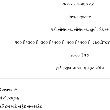
૩૮૦ ગ્રામ-૫૬૦ ગ્રામ
ચળકાટ
y
/મેટ
e
ઇકો-સોલવન્ટ, સોલવન્ટ, યુવી, લેટેક્સ
૨૦૦ડી*૩૦૦ડી, ૩૦૦ડી*૫૦૦ડી, ૫૦૦ડી*૫૦૦ડી, ૮૪૦ડી*૮૪
20-30 દિવસ
હાર્ડ ટ્યુબ અથવા ક્રાફ્ટ પેકિંગ
 ઉપલબ્ધ છે
ે વોટરપ્રૂફ
રિન્ટિંગ માટે સફેદ સબસ્ટ્રેટ