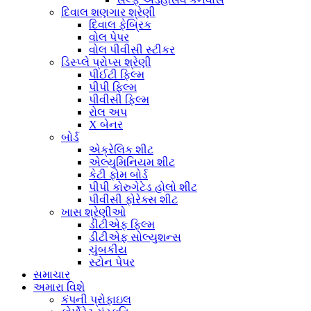
દિવાલ શણગાર શ્રેણી
દિવાલ ફેબ્રિક
વોલ પેપર
વોલ પીવીસી સ્ટીકર
ડિસ્પ્લે પ્રોપ્સ શ્રેણી
પીઈટી ફિલ્મ
પીપી ફિલ્મ
પીવીસી ફિલ્મ
રોલ અપ
X બેનર
બોર્ડ
એક્રેલિક શીટ
એલ્યુમિનિયમ શીટ
કેટી ફોમ બોર્ડ
પીપી કોરુગેટેડ હોલો શીટ
પીવીસી ફોરેક્સ શીટ
ખાસ શ્રેણીઓ
ડીટીએફ ફિલ્મ
ડીટીએફ સોલ્યુશન્સ
ચુંબકીય
સ્ટોન પેપર
સમાચાર
અમારા વિશે
કંપની પ્રોફાઇલ