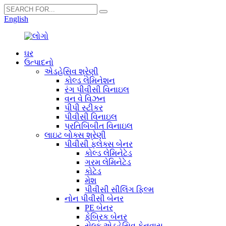
English
ઘર
ઉત્પાદનો
એડહેસિવ શ્રેણી
કોલ્ડ લેમિનેશન
રંગ પીવીસી વિનાઇલ
વન વે વિઝન
પીપી સ્ટીકર
પીવીસી વિનાઇલ
પ્રતિબિંબીત વિનાઇલ
લાઇટ બોક્સ શ્રેણી
પીવીસી ફ્લેક્સ બેનર
કોલ્ડ લેમિનેટેડ
ગરમ લેમિનેટેડ
કોટેડ
મેશ
પીવીસી સીલિંગ ફિલ્મ
નોન પીવીસી બેનર
PE બેનર
ફેબ્રિક બેનર
સેલ્ફ એડહેસિવ કેનવાસ