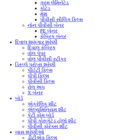
ગરમ લેમિનેટેડ
કોટેડ
મેશ
પીવીસી સીલિંગ ફિલ્મ
નોન પીવીસી બેનર
PE બેનર
ફેબ્રિક બેનર
દિવાલ શણગાર શ્રેણી
દિવાલ ફેબ્રિક
વોલ પેપર
વોલ પીવીસી સ્ટીકર
ડિસ્પ્લે પ્રોપ્સ શ્રેણી
પીઈટી ફિલ્મ
પીપી ફિલ્મ
પીવીસી ફિલ્મ
રોલ અપ
X બેનર
બોર્ડ
એક્રેલિક શીટ
એલ્યુમિનિયમ શીટ
કેટી ફોમ બોર્ડ
પીપી કોરુગેટેડ હોલો શીટ
પીવીસી ફોરેક્સ શીટ
ખાસ શ્રેણીઓ
ડીટીએફ ફિલ્મ