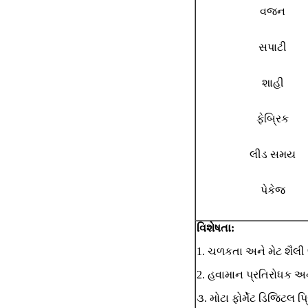
વજન
સપાટી
શાહી
ફેબ્રિક
લીડ સમય
પેકેજ
વિશેષતા:
1. ચળકતા અને મેટ શૈલી
2. હવામાન પ્રતિરોધક અન
૩. મોટા ફોર્મેટ ડિજિટલ પ્