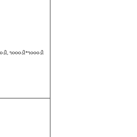
૦ડી, ૧૦૦૦ડી*૧૦૦૦ડી