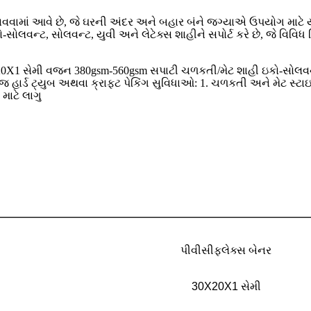
ાવવામાં આવે છે, જે ઘરની અંદર અને બહાર બંને જગ્યાએ ઉપયોગ માટે ય
-સોલવન્ટ, સોલવન્ટ, યુવી અને લેટેક્સ શાહીને સપોર્ટ કરે છે, જે વિવિધ
 30X20X1 સેમી વજન 380gsm-560gsm સપાટી ચળકતી/મેટ શાહી ઇકો-સોલવન
્ડ ટ્યુબ અથવા ક્રાફ્ટ પેકિંગ સુવિધાઓ: 1. ચળકતી અને મેટ સ્ટાઇલ 
 માટે લાગુ
પીવીસી
ફ્લેક્સ બેનર
30X20X1 સેમી