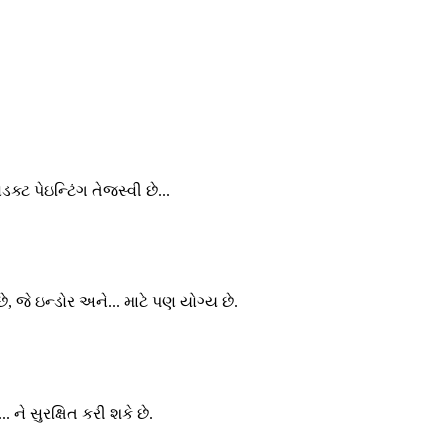
ોડક્ટ પેઇન્ટિંગ તેજસ્વી છે...
, જે ઇન્ડોર અને... માટે પણ યોગ્ય છે.
 ને સુરક્ષિત કરી શકે છે.