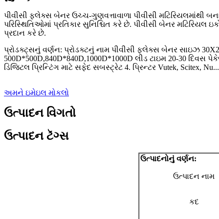
પીવીસી ફ્લેક્સ બેનર ઉચ્ચ-ગુણવત્તાવાળા પીવીસી મટિરિયલમાંથી બન
પરિસ્થિતિઓમાં પ્રતિકાર સુનિશ્ચિત કરે છે. પીવીસી બેનર મટિરિયલ ઇકો
પ્રદાન કરે છે.
પ્રોડક્ટ્સનું વર્ણન: પ્રોડક્ટનું નામ પીવીસી ફ્લેક્સ બેનર સાઇઝ
500D*500D,840D*840D,1000D*1000D લીડ ટાઇમ 20-30 દિવસ પેકેજ હાર
ડિજિટલ પ્રિન્ટિંગ માટે સફેદ સબસ્ટ્રેટ 4. પ્રિન્ટર Vutek, Scitex, Nu...
અમને ઇમેઇલ મોકલો
ઉત્પાદન વિગતો
ઉત્પાદન ટૅગ્સ
ઉત્પાદનોનું વર્ણન:
ઉત્પાદન નામ
કદ