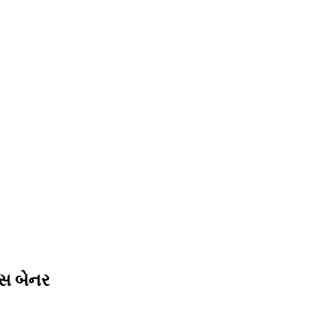
્સ બેનર