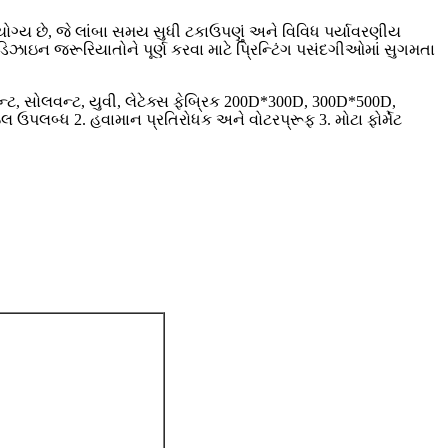
ોગ્ય છે, જે લાંબા સમય સુધી ટકાઉપણું અને વિવિધ પર્યાવરણીય
 ડિઝાઇન જરૂરિયાતોને પૂર્ણ કરવા માટે પ્રિન્ટિંગ પસંદગીઓમાં સુગમતા
્ટ, સોલવન્ટ, યુવી, લેટેક્સ ફેબ્રિક 200D*300D, 300D*500D,
ઉપલબ્ધ 2. હવામાન પ્રતિરોધક અને વોટરપ્રૂફ 3. મોટા ફોર્મેટ