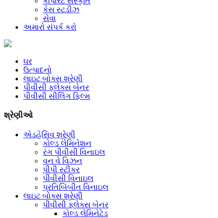
કોર્પોરેટ સંસ્કૃતિ
કેસ સ્ટડીઝ
સેવા
અમારો સંપર્ક કરો
ઘર
ઉત્પાદનો
લાઇટ બોક્સ શ્રેણી
પીવીસી ફ્લેક્સ બેનર
પીવીસી સીલિંગ ફિલ્મ
શ્રેણીઓ
એડહેસિવ શ્રેણી
કોલ્ડ લેમિનેશન
રંગ પીવીસી વિનાઇલ
વન વે વિઝન
પીપી સ્ટીકર
પીવીસી વિનાઇલ
પ્રતિબિંબીત વિનાઇલ
લાઇટ બોક્સ શ્રેણી
પીવીસી ફ્લેક્સ બેનર
કોલ્ડ લેમિનેટેડ