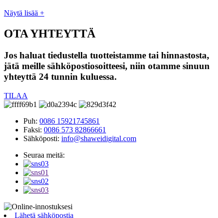
Näytä lisää +
OTA YHTEYTTÄ
Jos haluat tiedustella tuotteistamme tai hinnastosta,
jätä meille sähköpostiosoitteesi, niin otamme sinuun
yhteyttä 24 tunnin kuluessa.
TILAA
Puh:
0086 15921745861
Faksi:
0086 573 82866661
Sähköposti:
info@shaweidigital.com
Seuraa meitä:
Lähetä sähköpostia