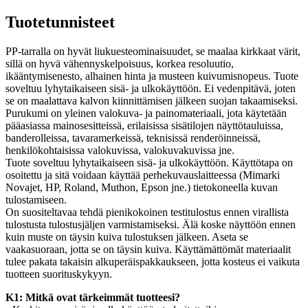
Tuotetunnisteet
PP-tarralla on hyvät liukuesteominaisuudet, se maalaa kirkkaat värit,
sillä on hyvä vähennyskelpoisuus, korkea resoluutio,
ikääntymisenesto, alhainen hinta ja musteen kuivumisnopeus. Tuote
soveltuu lyhytaikaiseen sisä- ja ulkokäyttöön. Ei vedenpitävä, joten
se on maalattava kalvon kiinnittämisen jälkeen suojan takaamiseksi.
Purukumi on yleinen valokuva- ja painomateriaali, jota käytetään
pääasiassa mainosesitteissä, erilaisissa sisätilojen näyttötauluissa,
banderolleissa, tavaramerkeissä, teknisissä renderöinneissä,
henkilökohtaisissa valokuvissa, valokuvakuvissa jne.
Tuote soveltuu lyhytaikaiseen sisä- ja ulkokäyttöön. Käyttötapa on
osoitettu ja sitä voidaan käyttää perhekuvauslaitteessa (Mimarki
Novajet, HP, Roland, Muthon, Epson jne.) tietokoneella kuvan
tulostamiseen.
On suositeltavaa tehdä pienikokoinen testitulostus ennen virallista
tulostusta tulostusjäljen varmistamiseksi. Älä koske näyttöön ennen
kuin muste on täysin kuiva tulostuksen jälkeen. Aseta se
vaakasuoraan, jotta se on täysin kuiva. Käyttämättömät materiaalit
tulee pakata takaisin alkuperäispakkaukseen, jotta kosteus ei vaikuta
tuotteen suorituskykyyn.
K1: Mitkä ovat tärkeimmät tuotteesi?