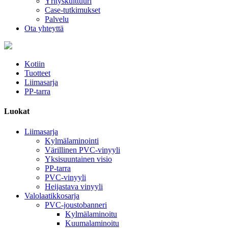
Yrityskulttuuri
Case-tutkimukset
Palvelu
Ota yhteyttä
Kotiin
Tuotteet
Liimasarja
PP-tarra
Luokat
Liimasarja
Kylmälaminointi
Värillinen PVC-vinyyli
Yksisuuntainen visio
PP-tarra
PVC-vinyyli
Heijastava vinyyli
Valolaatikkosarja
PVC-joustobanneri
Kylmälaminoitu
Kuumalaminoitu