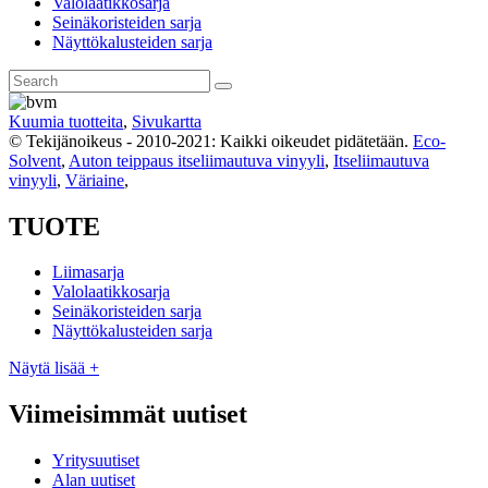
Valolaatikkosarja
Seinäkoristeiden sarja
Näyttökalusteiden sarja
Kuumia tuotteita
,
Sivukartta
© Tekijänoikeus - 2010-2021: Kaikki oikeudet pidätetään.
Eco-
Solvent
,
Auton teippaus itseliimautuva vinyyli
,
Itseliimautuva
vinyyli
,
Väriaine
,
TUOTE
Liimasarja
Valolaatikkosarja
Seinäkoristeiden sarja
Näyttökalusteiden sarja
Näytä lisää +
Viimeisimmät uutiset
Yritysuutiset
Alan uutiset