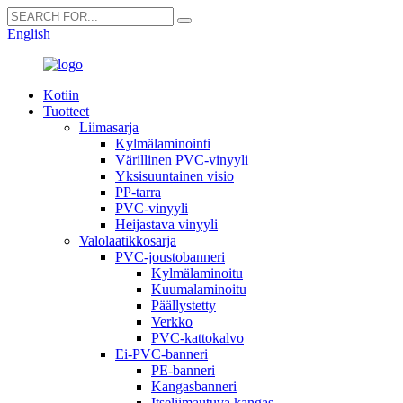
English
Kotiin
Tuotteet
Liimasarja
Kylmälaminointi
Värillinen PVC-vinyyli
Yksisuuntainen visio
PP-tarra
PVC-vinyyli
Heijastava vinyyli
Valolaatikkosarja
PVC-joustobanneri
Kylmälaminoitu
Kuumalaminoitu
Päällystetty
Verkko
PVC-kattokalvo
Ei-PVC-banneri
PE-banneri
Kangasbanneri
Itseliimautuva kangas