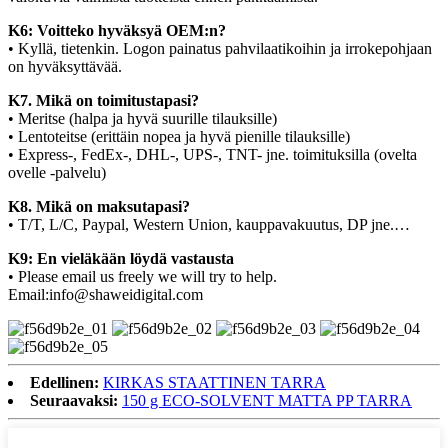
K6: Voitteko hyväksyä OEM:n?
• Kyllä, tietenkin. Logon painatus pahvilaatikoihin ja irrokepohjaan
on hyväksyttävää.
K7. Mikä on toimitustapasi?
• Meritse (halpa ja hyvä suurille tilauksille)
• Lentoteitse (erittäin nopea ja hyvä pienille tilauksille)
• Express-, FedEx-, DHL-, UPS-, TNT- jne. toimituksilla (ovelta
ovelle -palvelu)
K8. Mikä on maksutapasi?
• T/T, L/C, Paypal, Western Union, kauppavakuutus, DP jne.…
K9: En vieläkään löydä vastausta
• Please email us freely we will try to help.
Email:info@shaweidigital.com
Edellinen:
KIRKAS STAATTINEN TARRA
Seuraavaksi:
150 g ECO-SOLVENT MATTA PP TARRA