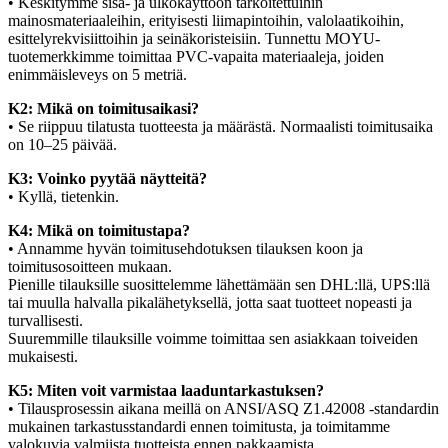
• Keskitymme sisä- ja ulkokäyttöön tarkoitettuihin
mainosmateriaaleihin, erityisesti liimapintoihin, valolaatikoihin,
esittelyrekvisiittoihin ja seinäkoristeisiin. Tunnettu MOYU-
tuotemerkkimme toimittaa PVC-vapaita materiaaleja, joiden
enimmäisleveys on 5 metriä.
K2: Mikä on toimitusaikasi?
• Se riippuu tilatusta tuotteesta ja määrästä. Normaalisti toimitusaika
on 10–25 päivää.
K3: Voinko pyytää näytteitä?
• Kyllä, tietenkin.
K4: Mikä on toimitustapa?
• Annamme hyvän toimitusehdotuksen tilauksen koon ja
toimitusosoitteen mukaan.
Pienille tilauksille suosittelemme lähettämään sen DHL:llä, UPS:llä
tai muulla halvalla pikalähetyksellä, jotta saat tuotteet nopeasti ja
turvallisesti.
Suuremmille tilauksille voimme toimittaa sen asiakkaan toiveiden
mukaisesti.
K5: Miten voit varmistaa laaduntarkastuksen?
• Tilausprosessin aikana meillä on ANSI/ASQ Z1.42008 -standardin
mukainen tarkastusstandardi ennen toimitusta, ja toimitamme
valokuvia valmiista tuotteista ennen pakkaamista.