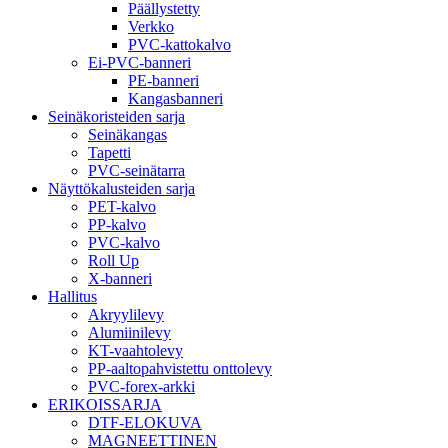
Päällystetty
Verkko
PVC-kattokalvo
Ei-PVC-banneri
PE-banneri
Kangasbanneri
Seinäkoristeiden sarja
Seinäkangas
Tapetti
PVC-seinätarra
Näyttökalusteiden sarja
PET-kalvo
PP-kalvo
PVC-kalvo
Roll Up
X-banneri
Hallitus
Akryylilevy
Alumiinilevy
KT-vaahtolevy
PP-aaltopahvistettu onttolevy
PVC-forex-arkki
ERIKOISSARJA
DTF-ELOKUVA
MAGNEETTINEN