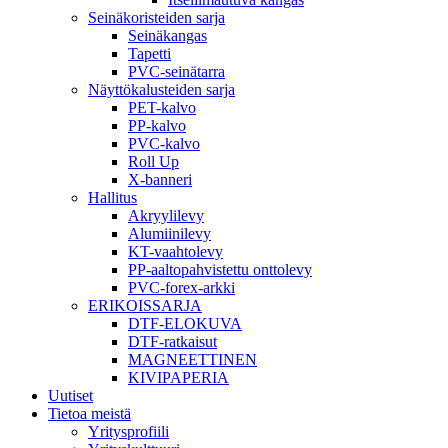
Seinäkoristeiden sarja
Seinäkangas
Tapetti
PVC-seinätarra
Näyttökalusteiden sarja
PET-kalvo
PP-kalvo
PVC-kalvo
Roll Up
X-banneri
Hallitus
Akryylilevy
Alumiinilevy
KT-vaahtolevy
PP-aaltopahvistettu onttolevy
PVC-forex-arkki
ERIKOISSARJA
DTF-ELOKUVA
DTF-ratkaisut
MAGNEETTINEN
KIVIPAPERIA
Uutiset
Tietoa meistä
Yritysprofiili