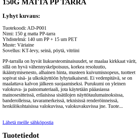
150G MATTA PP TARRA
Lyhyt kuvaus:
Tuotekoodi: AD-P001
Nimi: 150 g matta PP-tarra
Yhdistelmä: 140 um PP + 15 um PET
Muste: Väriaine
Sovellus: KT-levy, seinä, pöytä, vitriini
PP-tarralla on hyvät liukuesteominaisuudet, se maalaa kirkkaat värit,
sillä on hyvä vähennyskelpoisuus, korkea resoluutio,
ikääntymisenesto, alhainen hinta, musteen kuivumisnopeus, tuotteet
sopivat sisä- ja ulkokäyttöön lyhytaikaisesti. Ei vedenpitävä, se on
maalattava kalvon jälkeen suojaamiseksi. Purukumi on yleinen
valokuva- ja painomateriaali, jota käytetään pääasiassa
mainosesitteissä, erilaisissa sisätilojen näyttötaulumainoksissa,
banderolleissa, tavaramerkeissä, teknisissä renderöinneissä,
henkilökohtaisissa valokuvissa, valokuvakuvissa jne. Tuote...
Lähetä meille sähköpostia
Tuotetiedot